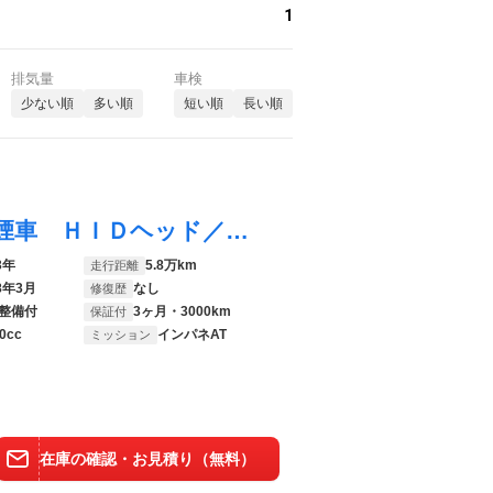
1
排気量
車検
少ない順
多い順
短い順
長い順
Ｎ－ＯＮＥ プレミアム・Ｌパッケージ 禁煙車 ＨＩＤヘッド／フォグ オーディオ オートライト／エアコン スマートキー 電動格納ミラー 純正１４インチアルミ 革巻きステアリング 横滑り防止装置 盗難防止システム
3年
5.8万km
走行距離
8年3月
なし
修復歴
整備付
3ヶ月・3000km
保証付
0cc
インパネAT
ミッション
在庫の確認・お見積り（無料）