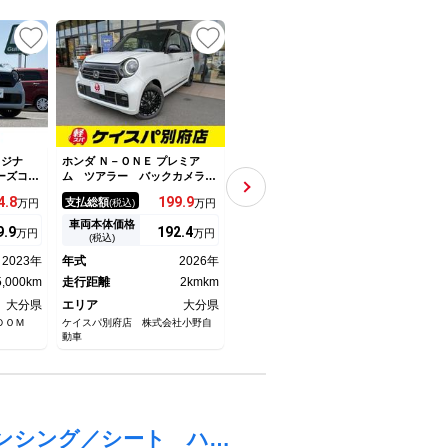
リジナ
ホンダ Ｎ－ＯＮＥ プレミア
ホンダ Ｎ－ＯＮＥ Ｇ・Ｌパッ
ホンダ
ーズコン
ム ツアラー バックカメラ
ケージ ＥＴＣ／純正ナビ／バ
スタ
バックカ
クリアランスソナー オートク
ックモニター ｂｌｕｅｔｏｏ
煙 
4.
8
199.
9
73.
1
支払総額
支払総額
支払
万円
(税込)
万円
(税込)
万円
ブレーキ
ルーズコントロール レーンア
ｔｈ スマートキープッシュス
バッ
レーンキ
シスト 衝突被害軽減システ
タート 地デジフルセグ 点検
ート
車両本体価格
車両本体価格
車両
9.
9
192.
4
63
万円
万円
万円
ライブレ
ム オートライト ＬＥＤヘッ
記録簿 Ｉ－ＳＴＯＰ ベンチ
ステ
(税込)
(税込)
ーキホー
ドランプ スマートキー アイ
シ－ト ドライブレコーダー
ルー
2023年
年式
2026年
年式
2017年
年式
オートハ
ドリングストップ 電動格納ミ
ＥＴＣ搭載 セキュリティ Ａ
グア
5,000km
ラー シートヒーター
走行距離
2kmkm
ＵＸ接続
走行距離
59,000km
ト 
走行
ー
大分県
エリア
大分県
エリア
大分県
エリ
ＤＯＭ
ケイスパ別府店 株式会社小野自
ＣＡＲ ＰＬＡＴ 大分
ガリバ
動車
Ｎ－ＯＮＥ オリジナル 保証書／ホンダセンシング／シート ハーフレザー／ヘッドランプ ＬＥＤ／ＵＳＢジャック／横滑り防止装置／アイドリングストップ／禁煙車／衝突安全ボディ／パワーウインドウ／オートエアコン／オートライト