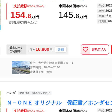
202
年式
支払総額
車両本体価格
(税込)(リ済込)
(税込)
202
車検
154.
145.
8
8
法定
万円
万円
整備
66
排気量
（諸費用9万円を含む）
通常ローン
16,800
お気に入り
詳細
月々
円
ご利用時
住所：大分県中津市大新田８５－１
営業時間：10:00～20:00
定休日：年中無休
ホンダ
動画付き
購入パックあり
202
年式
支払総額
車両本体価格
(税込)(リ済込)
(税込)