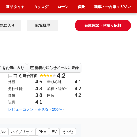
新品タイヤ
カタログ
ローン
保険
新車・中古車マガジン
気に入り
閲覧履歴
在庫確認・見積り依頼
件をお気に入り
新着お知らせメールに登録
4.2
口コミ
総合評価
4.5
4.1
外観
乗り心地
4.3
4.2
走行性能
燃費・経済性
3.8
4.2
価格
内装
4.1
装備
レビューコメントを見る
（
200件
）
ゼル
ハイブリッド
PHV
EV
その他