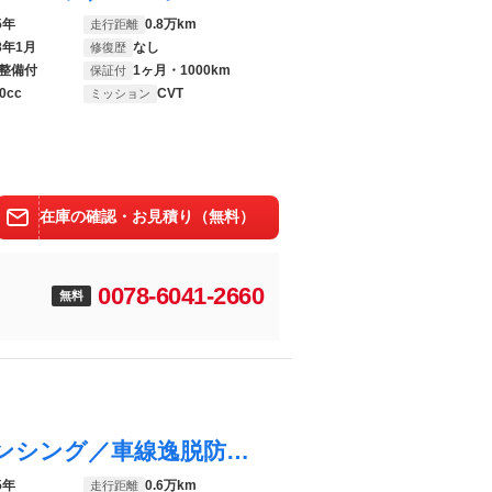
5年
0.8万km
走行距離
8年1月
なし
修復歴
整備付
1ヶ月・1000km
保証付
0cc
CVT
ミッション
在庫の確認・お見積り（無料）
0078-6041-2660
無料
Ｎ－ＯＮＥ オリジナル 保証書／ホンダセンシング／車線逸脱防止支援システム／ヘッドランプ ＬＥＤ／ＵＳＢジャック／ＥＢＤ付ＡＢＳ／横滑り防止装置／アイドリングストップ／禁煙車／エアバッグ 運転席／エアバッグ 助手席
5年
0.6万km
走行距離