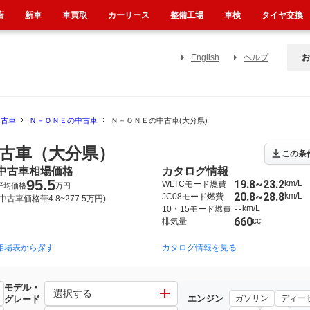
店
新車
車買取
カーリース
整備工場
車検
タイヤ交換
English
ヘルプ
お
中古車
Ｎ－ＯＮＥの中古車
Ｎ－ＯＮＥの中古車(大分県)
古車（大分県）
この条
中古車相場価格
カタログ情報
95.5
19.8~23.2
km/L
WLTCモード燃費
平均価格
万円
20.8~28.8
km/L
JC08モード燃費
(中古車価格帯4.8~277.5万円)
--
km/L
10・15モード燃費
660
cc
排気量
相場表から探す
2012年11月~2020年3月（1940）
カタログ情報を見る
2020年11月~（1203）
モデル・
選択する
エンジン
ガソリン
ディー
グレード