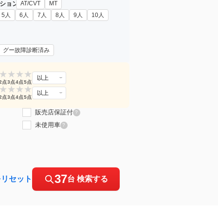
ション
AT/CVT
MT
5人
6人
7人
8人
9人
10人
グー故障診断済み
★
★
★
★
以上
2点
3点
4点
5点
★
★
★
★
以上
2点
3点
4点
5点
販売店保証付
?
未使用車
?
37
をリセット
台 検索する