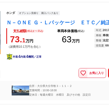
ホンダ
オプション見積り
購入パックあり
201
年式
支払総額
車両本体価格
(税込)(リ済込)
(税込)
車検
車検
73.
63
1
法定
万円
万円
整備
66
排気量
（諸費用10.1万円を含む）
4
4
外装
内装
機関／正常
お気に入り
住所：大分県大分市牧３－１１－２
営業時間：10:00-18:00
定休日：毎週火曜日 水曜日 及びその他 設定日