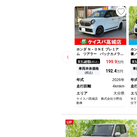
ホンダ Ｎ－ＯＮＥ プレミア
ホン
ム ツアラー バックカメラ
書
クリアランスソナー オートク
ヒ
199.
9
支払総額
支
(税込)
万円
ルーズコントロール レーンア
支
シスト 衝突被害軽減システ
レ
車両本体価格
車
192.
4
万円
ム オートライト ＬＥＤヘッ
ド
(税込)
ドランプ スマートキー アイ
ッ
年式
2026年
年
ドリングストップ 電動格納ミ
防
ラー シートヒーター
走行距離
4kmkm
走
エリア
大分県
エ
ケイスパ高城店 株式会社小野自
ＷＥ
動車
分下
UP