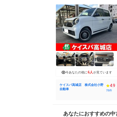
6人
今あなたの他に
が見ています
ケイスパ高城店 株式会社小野
4.9
自動車
78件
あなたにおすすめの中