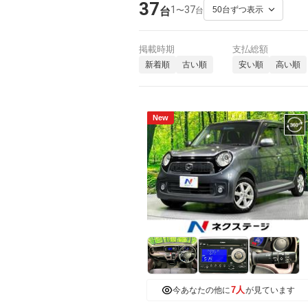
37
1
37
〜
台
台
掲載時期
支払総額
新着順
古い順
安い順
高い順
New
7人
今あなたの他に
が見ています