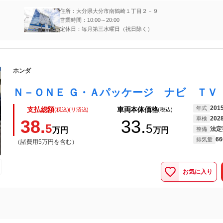
住所：大分県大分市南鶴崎１丁目２－９
営業時間：10:00～20:00
定休日：毎月第三水曜日（祝日除く）
ホンダ
201
年式
支払総額
車両本体価格
(税込)(リ済込)
(税込)
202
車検
38.
33.
5
5
法定
万円
万円
整備
66
排気量
（諸費用5万円を含む）
お気に入り