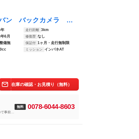
Ｎ－ＯＮＥ オリジナルスタイルプラスアーバン バックカメラ クリアランスソナー オートクルーズコントロール レーンアシスト 衝突被害軽減システム オートライト ＬＥＤヘッドランプ スマートキー アイドリングストップ 電動格納ミラー シートヒーター
5年
3km
走行距離
8年6月
なし
修復歴
整備無
1ヶ月・走行無制限
保証付
0cc
インパネAT
ミッション
在庫の確認・お見積り（無料）
0078-6044-8603
無料
ので事前に