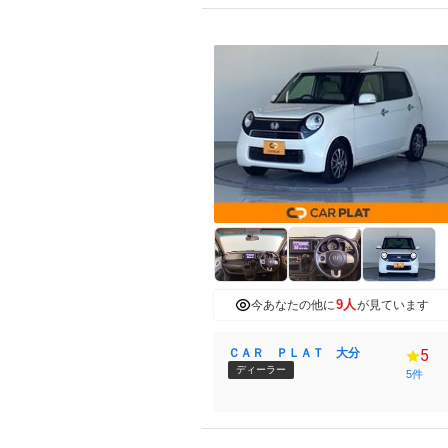
9人
今あなたの他に
が見ています
ＣＡＲ ＰＬＡＴ 大分
5
ディーラー
5件