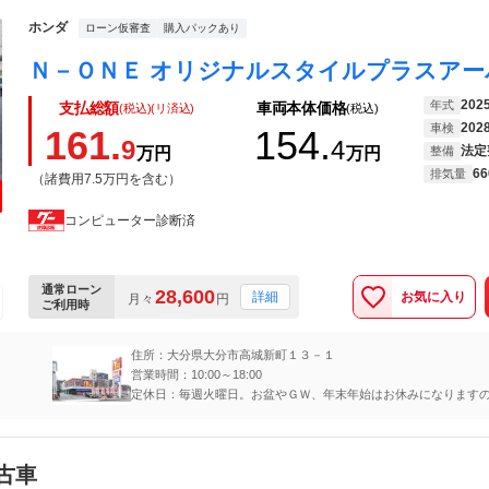
ホンダ
ローン仮審査
購入パックあり
202
年式
支払総額
車両本体価格
(税込)(リ済込)
(税込)
202
車検
161.
154.
9
4
法定
万円
万円
整備
66
排気量
（諸費用7.5万円を含む）
コンピューター診断済
通常ローン
28,600
お気に入り
詳細
月々
円
ご利用時
住所：大分県大分市高城新町１３－１
営業時間：10:00～18:00
定休日：毎週火曜日。お盆やＧＷ、年末年始はお休みになります
お問い合わせください
古車