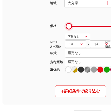
大分県
地域
マガジン
車カタログ
価格
自動車ローン
ローン
ロー
～
月々支払
頭金
保険
年式
レビュー
走行距離
車体色
価格相場
教習所
詳細条件で絞り込む
用語集