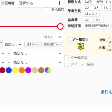
駆動方式
ミッ
2WD
4WD
選択する
市区町村
2人
3人
4人
支払総額
乗車定員
11人以上
修復歴
あり
なし
状態評価
車両状態評価書付
★
グー鑑定
?
外装
ン
1点
通常ローン
残価/据置ローン
★
内装
1点
～
グー保証
?
～
ディーラー店
?
条件