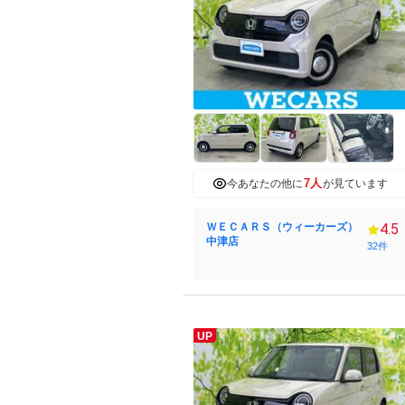
7人
今あなたの他に
が見ています
ＷＥＣＡＲＳ（ウィーカーズ）
4.5
中津店
32件
UP