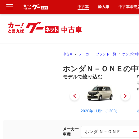
中古車
輸入車
中古車販売
新車
中古車
中古車
メーカー・ブランド一覧
ホンダの
輸入車
ホンダＮ－ＯＮＥの中
クルマ買取
モデルで絞り込む
カーリース
タイヤ交換
2012年11月~2020年3月（1940）
2020年11月~（1203）
整備工場
メーカー
ホンダ Ｎ－ＯＮＥ
車種
車検