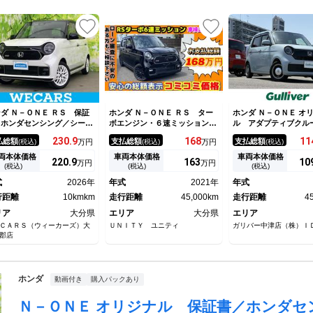
ダ Ｎ－ＯＮＥ ＲＳ 保証
ホンダ Ｎ－ＯＮＥ ＲＳ ター
ホンダ Ｎ－ＯＮＥ オ
／ホンダセンシング／シート
ボエンジン・６速ミッション・
ル アダプティブクル
ーター 前席／車線逸脱防止
クルーズコントロール・Ｂｌｕ
トロール 純正ナビ 
230.
9
168
11
払総額
支払総額
支払総額
(税込)
万円
(税込)
万円
(税込)
援システム／シート ハーフ
ｅｔｏｏｔｈオーディオ・カー
メラ 衝突被害軽減
ザー／届出済未使用車／ヘッ
ナビ・バックカメラ・ＥＴＣ・
パーキングセンサー 
両本体価格
車両本体価格
車両本体価格
220.
9
163
10
万円
万円
ランプ ＬＥＤ／ＵＳＢジャ
シートヒーター・地デジテレ
ープアシスト 前後ド
(税込)
(税込)
(税込)
ク／ＥＢＤ付ＡＢＳ／横滑り
ビ・ＳＤオーディオ・ステアリ
コーダー オートブレ
式
2026年
年式
2021年
年式
止装置
ングリモコン・スマートキー
ルド スマートキー 
行距離
10kmkm
走行距離
45,000km
イビーム
走行距離
4
リア
大分県
エリア
大分県
エリア
ＣＡＲＳ（ウィーカーズ）大
ＵＮＩＴＹ ユニティ
ガリバー中津店（株）Ｉ
郡店
ホンダ
動画付き
購入パックあり