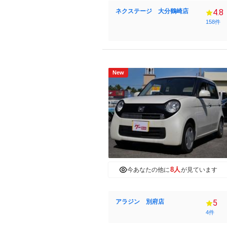
ネクステージ 大分鶴崎店
4.8
158件
New
8人
今あなたの他に
が見ています
アラジン 別府店
5
4件