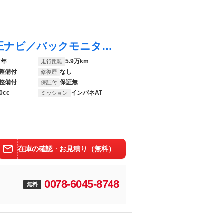
Ｎ－ＯＮＥ Ｇ・Ｌパッケージ ＥＴＣ／純正ナビ／バックモニター ｂｌｕｅｔｏｏｔｈ スマートキープッシュスタート 地デジフルセグ 点検記録簿 Ｉ－ＳＴＯＰ ベンチシ－ト ドライブレコーダー ＥＴＣ搭載 セキュリティ ＡＵＸ接続
7年
5.9万km
走行距離
整備付
なし
修復歴
整備付
保証無
保証付
0cc
インパネAT
ミッション
在庫の確認・お見積り（無料）
0078-6045-8748
無料