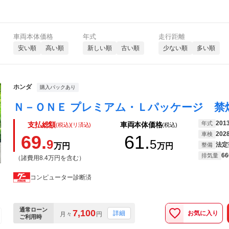
車両本体価格
年式
走行距離
安い順
高い順
新しい順
古い順
少ない順
多い順
ホンダ
購入パックあり
201
年式
支払総額
車両本体価格
(税込)(リ済込)
(税込)
202
車検
69.
61.
9
5
法定
万円
万円
整備
66
排気量
（諸費用8.4万円を含む）
コンピューター診断済
通常ローン
7,100
お気に入り
詳細
月々
円
ご利用時