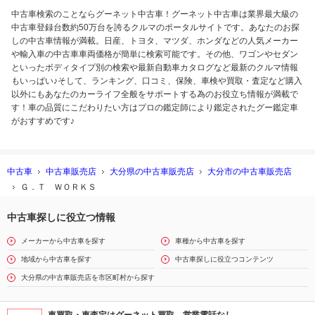
中古車検索のことならグーネット中古車！グーネット中古車は業界最大級の
中古車登録台数約50万台を誇るクルマのポータルサイトです。あなたのお探
しの中古車情報が満載。日産、トヨタ、マツダ、ホンダなどの人気メーカー
や輸入車の中古車車両価格が簡単に検索可能です。その他、ワゴンやセダン
といったボディタイプ別の検索や最新自動車カタログなど最新のクルマ情報
もいっぱい♪そして、ランキング、口コミ、保険、車検や買取・査定など購入
以外にもあなたのカーライフ全般をサポートする為のお役立ち情報が満載で
す！車の品質にこだわりたい方はプロの鑑定師により鑑定されたグー鑑定車
がおすすめです♪
中古車
中古車販売店
大分県の中古車販売店
大分市の中古車販売店
Ｇ．Ｔ ＷＯＲＫＳ
中古車探しに役立つ情報
メーカーから中古車を探す
車種から中古車を探す
地域から中古車を探す
中古車探しに役立つコンテンツ
大分県の中古車販売店を市区町村から探す