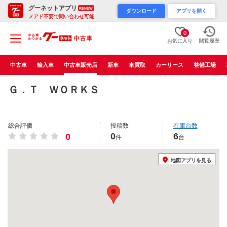
グーネットアプリ
RENEW
ダウンロード
アプリを開く
メアド不要で問い合わせ可能
0
お気に入り
閲覧履歴
中古車
輸入車
中古車販売店
新車
車買取
カーリース
整備工場
Ｇ．Ｔ ＷＯＲＫＳ
総合評価
投稿数
在庫台数
0
6
0
件
台
地図アプリを見る