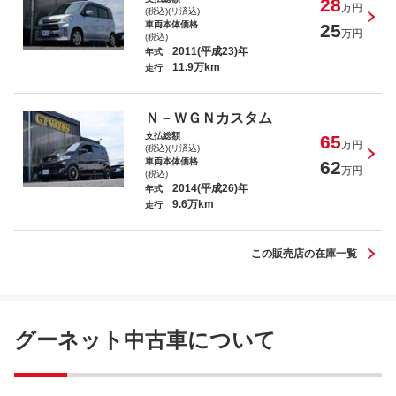
28
万円
(税込)(リ済込)
車両本体価格
25
万円
(税込)
2011(平成23)年
年式
11.9万km
走行
Ｎ－ＷＧＮカスタム
支払総額
65
万円
(税込)(リ済込)
車両本体価格
62
万円
(税込)
2014(平成26)年
年式
9.6万km
走行
この販売店の在庫一覧
グーネット中古車について