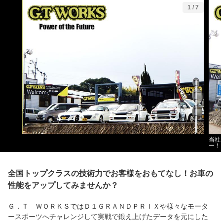
1
/
7
当社
ー！
全国トップクラスの技術力でお客様をおもてなし！お車の
性能をアップしてみませんか？
Ｇ．Ｔ ＷＯＲＫＳではＤ１ＧＲＡＮＤＰＲＩＸや様々なモータ
ースポーツへチャレンジして実戦で鍛え上げたデータを元にした