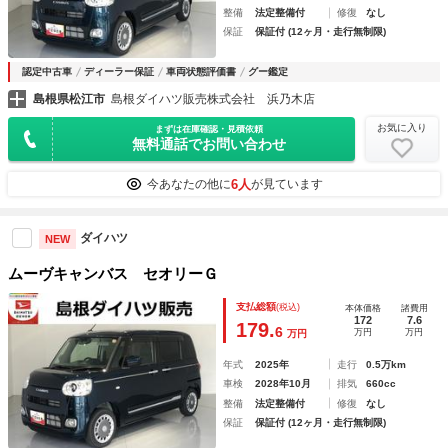
整備
法定整備付
修復
なし
保証
保証付 (12ヶ月・走行無制限)
認定中古車
ディーラー保証
車両状態評価書
グー鑑定
島根県松江市
島根ダイハツ販売株式会社 浜乃木店
お気に入り
まずは在庫確認・見積依頼
無料通話でお問い合わせ
6人
今あなたの他に
が見ています
ダイハツ
NEW
ムーヴキャンバス セオリーＧ
支払総額
(税込)
本体価格
諸費用
172
7.6
179.
6
万円
万円
万円
年式
2025年
走行
0.5万km
車検
2028年10月
排気
660cc
整備
法定整備付
修復
なし
保証
保証付 (12ヶ月・走行無制限)