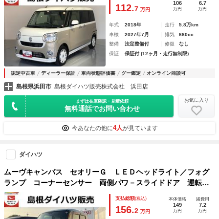
106
6.7
112.
7
万円
万円
万円
年式
2018年
走行
5.8万km
車検
2027年7月
排気
660cc
整備
法定整備付
修復
なし
保証
保証付 (12ヶ月・走行無制限)
認定中古車
ディーラー保証
車両状態評価書
グー鑑定
オンライン商談可
島根県浜田市
島根ダイハツ販売株式会社 浜田店
お気に入り
まずは在庫確認・見積依頼
無料通話でお問い合わせ
4人
今あなたの他に
が見ています
ダイハツ
ムーヴキャンバス セオリーＧ ＬＥＤヘッドライト／フォグ
ランプ コーナーセンサー 両側パワ－スライドドア 運転席
／助手席シートヒーター 記録簿 禁煙車 認定中古車 レー
支払総額
(税込)
本体価格
諸費用
ンアシスト 衝突回避支援システム搭載車
149
7.2
156.
2
万円
万円
万円