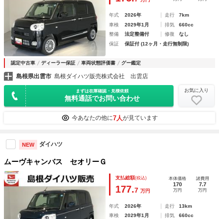
年式
2026年
走行
7km
車検
2029年1月
排気
660cc
整備
法定整備付
修復
なし
保証
保証付 (12ヶ月・走行無制限)
認定中古車
ディーラー保証
車両状態評価書
グー鑑定
島根県出雲市
島根ダイハツ販売株式会社 出雲店
お気に入り
まずは在庫確認・見積依頼
無料通話でお問い合わせ
7人
今あなたの他に
が見ています
ダイハツ
NEW
ムーヴキャンバス セオリーＧ
支払総額
(税込)
本体価格
諸費用
170
7.7
177.
7
万円
万円
万円
年式
2026年
走行
13km
車検
2029年1月
排気
660cc