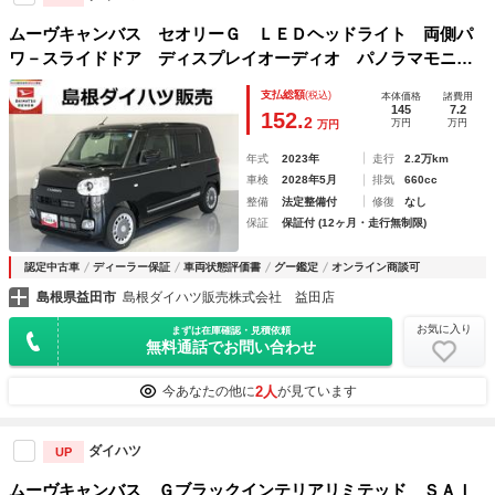
ムーヴキャンバス セオリーＧ ＬＥＤヘッドライト 両側パ
ワ－スライドドア ディスプレイオーディオ パノラマモニタ
ー 両側パワ－スライドドア 衝突回避支援システム搭載車
支払総額
(税込)
本体価格
諸費用
145
7.2
152.
2
万円
万円
万円
年式
2023年
走行
2.2万km
車検
2028年5月
排気
660cc
整備
法定整備付
修復
なし
保証
保証付 (12ヶ月・走行無制限)
認定中古車
ディーラー保証
車両状態評価書
グー鑑定
オンライン商談可
島根県益田市
島根ダイハツ販売株式会社 益田店
お気に入り
まずは在庫確認・見積依頼
無料通話でお問い合わせ
2人
今あなたの他に
が見ています
ダイハツ
UP
ムーヴキャンバス Ｇブラックインテリアリミテッド ＳＡＩ