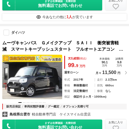
お気に入り
まずは在庫確認・見積依頼
無料通話でお問い合わせ
1人
今あなたの他に
が見ています
ダイハツ
ムーヴキャンバス Ｇメイクアップ ＳＡＩＩ 衝突被害軽
減 スマートキープッシュスタート フルオートエアコン Ｌ
ＥＤ 盗難防止システム リモコンキー 助手席エアバッグ
支払総額
(税込)
本体価格
諸費用
横滑り防止 エアバッグ パワーウィンドウ ベンチシート
90.1
9.8
99.
9
万円
万円
万円
ＡＢＳ 寒冷地仕様
11,500
通常ローン
月々
円
年式
2017年
走行
2.3万km
車検
車検整備付
排気
660cc
整備
法定整備付
修復
なし
保証
保証付 (1ヶ月・1000km)
販売店保証
車両状態評価書
グー鑑定
オプション見積り可
島根県出雲市
軽自動車専門店 ケイスマイル出雲店
お気に入り
まずは在庫確認・見積依頼
無料通話でお問い合わせ