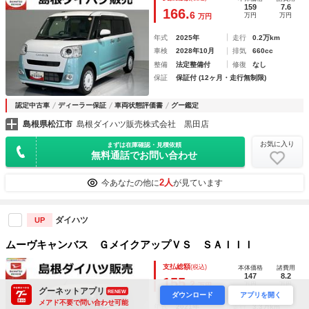
159
7.6
166.
6
万円
万円
万円
年式
2025年
走行
0.2万km
車検
2028年10月
排気
660cc
整備
法定整備付
修復
なし
保証
保証付 (12ヶ月・走行無制限)
認定中古車
ディーラー保証
車両状態評価書
グー鑑定
島根県松江市
島根ダイハツ販売株式会社 黒田店
お気に入り
まずは在庫確認・見積依頼
無料通話でお問い合わせ
2人
今あなたの他に
が見ています
ダイハツ
UP
ムーヴキャンバス ＧメイクアップＶＳ ＳＡＩＩＩ
支払総額
(税込)
本体価格
諸費用
147
8.2
155.
2
万円
万円
万円
グーネットアプリ
RENEW
ダウンロード
アプリを開く
メアド不要で問い合わせ可能
年式
2021年
走行
3.3万km