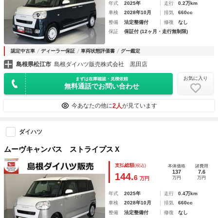
年式
2025年
走行
0.2万km
車検
2028年10月
排気
660cc
整備
法定整備付
修復
なし
保証
保証付 (12ヶ月・走行無制限)
認定中古車
ディーラー保証
車両状態評価書
グー鑑定
島根県松江市
島根ダイハツ販売株式会社 黒田店
お気に入り
まずは在庫確認・見積依頼
無料通話でお問い合わせ
2人
今あなたの他に
が見ています
ダイハツ
ムーヴキャンバス ストライプスＸ
支払総額
(税込)
本体価格
諸費用
137
7.6
144.
6
万円
万円
万円
年式
2025年
走行
0.4万km
車検
2028年10月
排気
660cc
整備
法定整備付
修復
なし