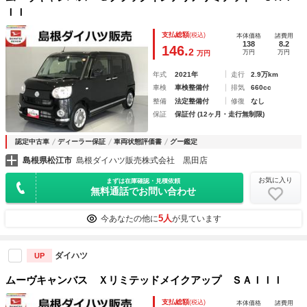
ＩＩ
支払総額
(税込)
本体価格
諸費用
138
8.2
146.
2
万円
万円
万円
年式
2021年
走行
2.9万km
車検
車検整備付
排気
660cc
整備
法定整備付
修復
なし
保証
保証付 (12ヶ月・走行無制限)
認定中古車
ディーラー保証
車両状態評価書
グー鑑定
島根県松江市
島根ダイハツ販売株式会社 黒田店
お気に入り
まずは在庫確認・見積依頼
無料通話でお問い合わせ
5人
今あなたの他に
が見ています
ダイハツ
UP
ムーヴキャンバス Ｘリミテッドメイクアップ ＳＡＩＩＩ
支払総額
(税込)
本体価格
諸費用