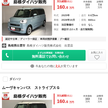
支払総額
(税込)
本体価格
諸費用
153
7.6
160.
6
万円
万円
万円
年式
2025年
走行
0.6万km
車検
2028年10月
排気
660cc
整備
法定整備付
修復
なし
保証
保証付 (12ヶ月・走行無制限)
認定中古車
ディーラー保証
車両状態評価書
グー鑑定
島根県出雲市
島根ダイハツ販売株式会社 出雲店
お気に入り
まずは在庫確認・見積依頼
無料通話でお問い合わせ
2人
今あなたの他に
が見ています
ダイハツ
ムーヴキャンバス ストライプスＧ
支払総額
(税込)
本体価格
諸費用
153
7.6
160.
6
万円
万円
万円