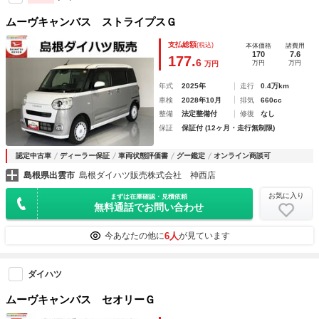
ムーヴキャンバス ストライプスＧ
支払総額
(税込)
本体価格
諸費用
170
7.6
177.
6
万円
万円
万円
年式
2025年
走行
0.4万km
車検
2028年10月
排気
660cc
整備
法定整備付
修復
なし
保証
保証付 (12ヶ月・走行無制限)
認定中古車
ディーラー保証
車両状態評価書
グー鑑定
オンライン商談可
島根県出雲市
島根ダイハツ販売株式会社 神西店
お気に入り
まずは在庫確認・見積依頼
無料通話でお問い合わせ
6人
今あなたの他に
が見ています
ダイハツ
ムーヴキャンバス セオリーＧ