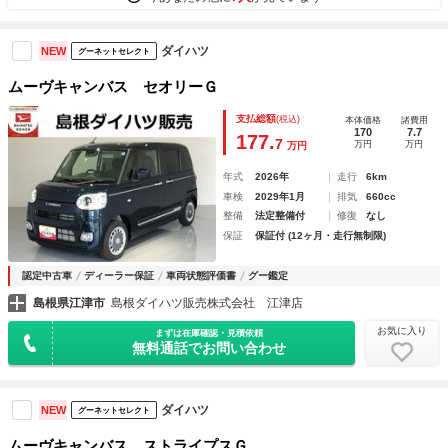
ダイハツ
NEW
グーネットセレクト
ムーヴキャンバス セオリーＧ
支払総額
(税込)
本体価格
諸費用
170
7.7
177.
7
万円
万円
万円
年式
2026年
走行
6km
車検
2029年1月
排気
660cc
整備
法定整備付
修復
なし
保証
保証付 (12ヶ月・走行無制限)
認定中古車
ディーラー保証
車両状態評価書
グー鑑定
島根県江津市
島根ダイハツ販売株式会社 江津店
お気に入り
まずは在庫確認・見積依頼
無料通話でお問い合わせ
ダイハツ
NEW
グーネットセレクト
ムーヴキャンバス ストライプスＧ