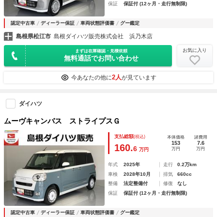
保証
保証付 (12ヶ月・走行無制限)
認定中古車
ディーラー保証
車両状態評価書
グー鑑定
島根県松江市
島根ダイハツ販売株式会社 浜乃木店
お気に入り
まずは在庫確認・見積依頼
無料通話でお問い合わせ
2人
今あなたの他に
が見ています
ダイハツ
ムーヴキャンバス ストライプスＧ
支払総額
(税込)
本体価格
諸費用
153
7.6
160.
6
万円
万円
万円
年式
2025年
走行
0.2万km
車検
2028年10月
排気
660cc
整備
法定整備付
修復
なし
保証
保証付 (12ヶ月・走行無制限)
認定中古車
ディーラー保証
車両状態評価書
グー鑑定