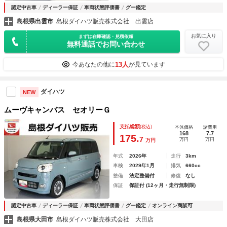
認定中古車
ディーラー保証
車両状態評価書
グー鑑定
島根県出雲市
島根ダイハツ販売株式会社 出雲店
お気に入り
まずは在庫確認・見積依頼
無料通話でお問い合わせ
13人
今あなたの他に
が見ています
ダイハツ
NEW
ムーヴキャンバス セオリーＧ
支払総額
(税込)
本体価格
諸費用
168
7.7
175.
7
万円
万円
万円
年式
2026年
走行
3km
車検
2029年1月
排気
660cc
整備
法定整備付
修復
なし
保証
保証付 (12ヶ月・走行無制限)
認定中古車
ディーラー保証
車両状態評価書
グー鑑定
オンライン商談可
島根県大田市
島根ダイハツ販売株式会社 大田店