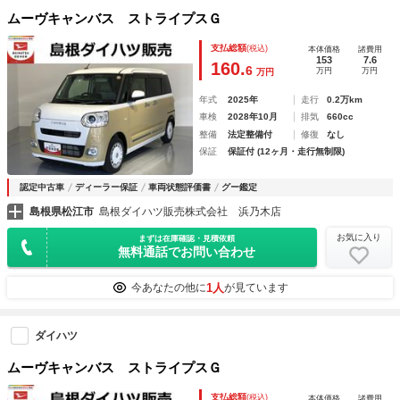
ムーヴキャンバス ストライプスＧ
支払総額
(税込)
本体価格
諸費用
153
7.6
160.
6
万円
万円
万円
年式
2025年
走行
0.2万km
車検
2028年10月
排気
660cc
整備
法定整備付
修復
なし
保証
保証付 (12ヶ月・走行無制限)
認定中古車
ディーラー保証
車両状態評価書
グー鑑定
島根県松江市
島根ダイハツ販売株式会社 浜乃木店
お気に入り
まずは在庫確認・見積依頼
無料通話でお問い合わせ
1人
今あなたの他に
が見ています
ダイハツ
ムーヴキャンバス ストライプスＧ
支払総額
(税込)
本体価格
諸費用