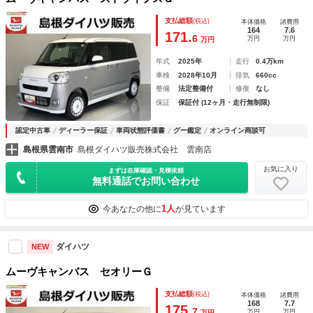
支払総額
(税込)
本体価格
諸費用
164
7.6
171.
6
万円
万円
万円
年式
2025年
走行
0.4万km
車検
2028年10月
排気
660cc
整備
法定整備付
修復
なし
保証
保証付 (12ヶ月・走行無制限)
認定中古車
ディーラー保証
車両状態評価書
グー鑑定
オンライン商談可
島根県雲南市
島根ダイハツ販売株式会社 雲南店
お気に入り
まずは在庫確認・見積依頼
無料通話でお問い合わせ
1人
今あなたの他に
が見ています
ダイハツ
NEW
ムーヴキャンバス セオリーＧ
支払総額
(税込)
本体価格
諸費用
168
7.7
175.
7
万円
万円
万円