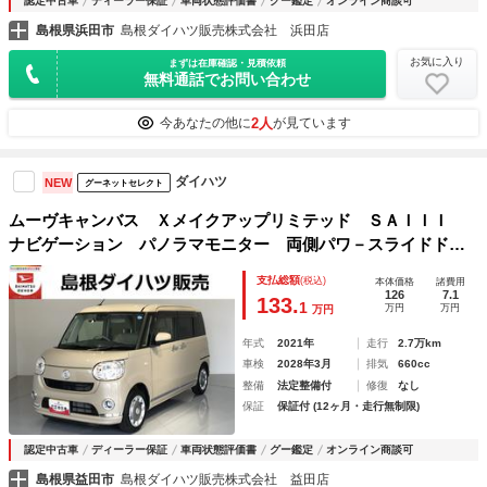
認定中古車
ディーラー保証
車両状態評価書
グー鑑定
オンライン商談可
島根県浜田市
島根ダイハツ販売株式会社 浜田店
お気に入り
まずは在庫確認・見積依頼
無料通話でお問い合わせ
2人
今あなたの他に
が見ています
ダイハツ
NEW
グーネットセレクト
ムーヴキャンバス Ｘメイクアップリミテッド ＳＡＩＩＩ
ナビゲーション パノラマモニター 両側パワ－スライドド
ア 衝突回避支援システム搭載車
支払総額
(税込)
本体価格
諸費用
126
7.1
133.
1
万円
万円
万円
年式
2021年
走行
2.7万km
車検
2028年3月
排気
660cc
整備
法定整備付
修復
なし
保証
保証付 (12ヶ月・走行無制限)
認定中古車
ディーラー保証
車両状態評価書
グー鑑定
オンライン商談可
島根県益田市
島根ダイハツ販売株式会社 益田店