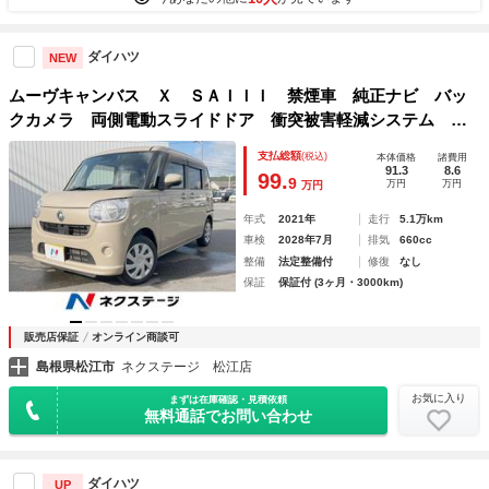
ダイハツ
NEW
ムーヴキャンバス Ｘ ＳＡＩＩＩ 禁煙車 純正ナビ バッ
クカメラ 両側電動スライドドア 衝突被害軽減システム ス
マートキー オートエアコン Ｂｌｕｅｔｏｏｔｈ ＣＤ Ｄ
支払総額
(税込)
本体価格
諸費用
ＶＤ再生 フルセグ
91.3
8.6
99.
9
万円
万円
万円
年式
2021年
走行
5.1万km
車検
2028年7月
排気
660cc
整備
法定整備付
修復
なし
保証
保証付 (3ヶ月・3000km)
販売店保証
オンライン商談可
島根県松江市
ネクステージ 松江店
お気に入り
まずは在庫確認・見積依頼
無料通話でお問い合わせ
ダイハツ
UP