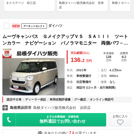
ネクステージ 松江店
島根ダイハツ販売株式会社 安来
島根トヨペット
店
ダイハツ
NEW
グーネットセレクト
ムーヴキャンバス ＧメイクアップＶＳ ＳＡＩＩＩ ツート
ンカラー ナビゲーション パノラマモニター 両側パワ－ス
ライドドア 衝突回避支援システム搭載車
支払総額
(税込)
本体価格
諸費用
128
8.2
136.
2
万円
万円
万円
年式
2021年
走行
4.2万km
車検
車検整備付
排気
660cc
整備
法定整備付
修復
なし
保証
保証付 (12ヶ月・走行無制限)
認定中古車
ディーラー保証
車両状態評価書
グー鑑定
オンライン商談可
島根県浜田市
島根ダイハツ販売株式会社 浜田店
お気に入り
まずは在庫確認・見積依頼
無料通話でお問い合わせ
7人
今あなたの他に
が見ています