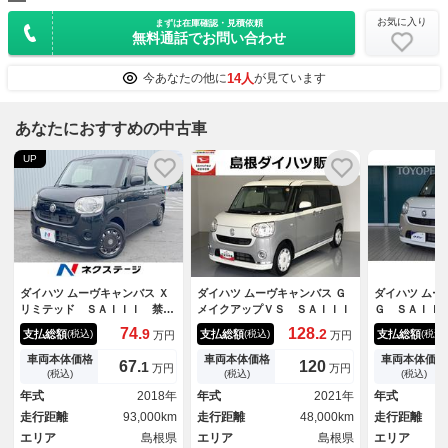
お気に入り
まずは在庫確認・見積依頼
無料通話でお問い合わせ
14人
今あなたの他に
が見ています
あなたにおすすめの中古車
UP
ダイハツ ムーヴキャンバス Ｘ
ダイハツ ムーヴキャンバス Ｇ
ダイハツ ムー
リミテッド ＳＡＩＩＩ 禁煙
メイクアップＶＳ ＳＡＩＩＩ
Ｇ ＳＡＩＩ
車 カロッツェリアナビ バッ
モリーナビ 
74.
128.
9
2
支払総額
支払総額
支払総額
(税込)
(税込)
(税込)
万円
万円
クカメラ 両側電動スライドド
クカメラ 衝
ア 衝突被害軽減システム キ
ム ＥＴＣ 
車両本体価格
車両本体価格
車両本体価格
67.
120
1
万円
万円
ーレス スマートキー ＣＤ
ド ＬＥＤヘ
(税込)
(税込)
(税込)
ＤＶＤ再生 フルセグ
オーナー ア
年式
2018年
年式
2021年
年式
プ
走行距離
93,000km
走行距離
48,000km
走行距離
エリア
島根県
エリア
島根県
エリア