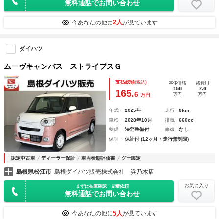
無料通話でお問い合わせ
2人
今あなたの他に
が見ています
ダイハツ
ムーヴキャンバス ストライプスＧ
支払総額
(税込)
本体価格
諸費用
158
7.6
165.
6
万円
万円
万円
年式
2025年
走行
8km
車検
2028年10月
排気
660cc
整備
法定整備付
修復
なし
保証
保証付 (12ヶ月・走行無制限)
認定中古車
ディーラー保証
車両状態評価書
グー鑑定
島根県松江市
島根ダイハツ販売株式会社 浜乃木店
お気に入り
まずは在庫確認・見積依頼
無料通話でお問い合わせ
5人
今あなたの他に
が見ています