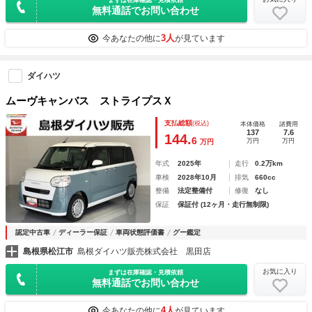
無料通話でお問い合わせ
3人
今あなたの他に
が見ています
ダイハツ
ムーヴキャンバス ストライプスＸ
支払総額
(税込)
本体価格
諸費用
137
7.6
144.
6
万円
万円
万円
年式
2025年
走行
0.2万km
車検
2028年10月
排気
660cc
整備
法定整備付
修復
なし
保証
保証付 (12ヶ月・走行無制限)
認定中古車
ディーラー保証
車両状態評価書
グー鑑定
島根県松江市
島根ダイハツ販売株式会社 黒田店
お気に入り
まずは在庫確認・見積依頼
無料通話でお問い合わせ
4人
今あなたの他に
が見ています