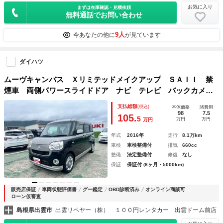
お気に入り
まずは在庫確認・見積依頼
無料通話でお問い合わせ
9人
今あなたの他に
が見ています
ダイハツ
ムーヴキャンバス Ｘリミテッドメイクアップ ＳＡＩＩ 禁
煙車 両側パワースライドドア ナビ テレビ バックカメ
ラ 衝突被害軽減ブレーキ スマートキー
支払総額
(税込)
本体価格
諸費用
98
7.5
105.
5
万円
万円
万円
年式
2016年
走行
8.1万km
車検
車検整備付
排気
660cc
整備
法定整備付
修復
なし
保証
保証付 (6ヶ月・5000km)
販売店保証
車両状態評価書
グー鑑定
OBD診断済み
オンライン商談可
ローン仮審査
島根県出雲市
出雲リペヤー（株） １００円レンタカー 出雲ドーム前店