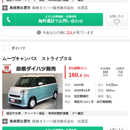
島根県出雲市
島根ダイハツ販売株式会社 出雲店
お気に入り
まずは在庫確認・見積依頼
無料通話でお問い合わせ
2人
今あなたの他に
が見ています
ダイハツ
ムーヴキャンバス ストライプスＧ
支払総額
(税込)
本体価格
諸費用
153
7.6
160.
6
万円
万円
万円
年式
2025年
走行
0.4万km
車検
2028年10月
排気
660cc
整備
法定整備付
修復
なし
保証
保証付 (12ヶ月・走行無制限)
認定中古車
ディーラー保証
車両状態評価書
グー鑑定
島根県出雲市
島根ダイハツ販売株式会社 出雲店
お気に入り
まずは在庫確認・見積依頼