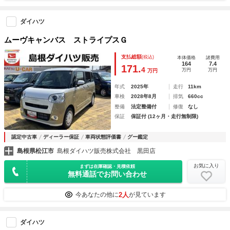
ダイハツ
ムーヴキャンバス ストライプスＧ
支払総額
(税込)
本体価格
諸費用
164
7.4
171.
4
万円
万円
万円
年式
2025年
走行
11km
車検
2028年8月
排気
660cc
整備
法定整備付
修復
なし
保証
保証付 (12ヶ月・走行無制限)
認定中古車
ディーラー保証
車両状態評価書
グー鑑定
島根県松江市
島根ダイハツ販売株式会社 黒田店
お気に入り
まずは在庫確認・見積依頼
無料通話でお問い合わせ
2人
今あなたの他に
が見ています
ダイハツ