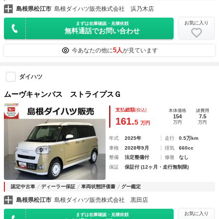
島根県松江市
島根ダイハツ販売株式会社 浜乃木店
お気に入り
まずは在庫確認・見積依頼
無料通話でお問い合わせ
5人
今あなたの他に
が見ています
ダイハツ
ムーヴキャンバス ストライプスＧ
支払総額
(税込)
本体価格
諸費用
154
7.5
161.
5
万円
万円
万円
年式
2025年
走行
0.5万km
車検
2028年9月
排気
660cc
整備
法定整備付
修復
なし
保証
保証付 (12ヶ月・走行無制限)
認定中古車
ディーラー保証
車両状態評価書
グー鑑定
島根県松江市
島根ダイハツ販売株式会社 黒田店
お気に入り
まずは在庫確認・見積依頼