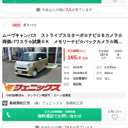
2人
今あなたの他に
が見ています
ダイハツ
NEW
ムーヴキャンバス ストライプスＧターボ☆ナビ☆Ｂカメラ☆
両側パワスラ☆試乗ＯＫ メモリーナビ☆バックカメラ☆両側
パワースライドドア☆スマートキー☆プッシュスタート☆オー
支払総額
(税込)
本体価格
諸費用
トエアコン☆エコアイドル☆シートヒーター☆スマートアシス
157.9
8
165.
9
万円
万円
万円
ト☆レーダークルーズコントロール☆走行０．５万Ｋ☆
年式
2025年
走行
0.5万km
車検
2028年4月
排気
660cc
整備
法定整備付
修復
なし
保証
保証無
OBD診断済み
オンライン商談可
ローン仮審査
島根県松江市
（株）フェニックス 島根松江店
お気に入り
まずは在庫確認・見積依頼
無料通話でお問い合わせ
10人
今あなたの他に
が見ています