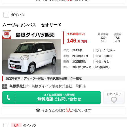
ダイハツ
ムーヴキャンバス セオリーＸ
支払総額
(税込)
本体価格
諸費用
139
7.6
146.
6
万円
万円
万円
年式
2025年
走行
0.1万km
車検
2028年10月
排気
660cc
整備
法定整備付
修復
なし
保証
保証付 (12ヶ月・走行無制限)
認定中古車
ディーラー保証
車両状態評価書
グー鑑定
島根県松江市
島根ダイハツ販売株式会社 黒田店
お気に入り
まずは在庫確認・見積依頼
無料通話でお問い合わせ
3人
今あなたの他に
が見ています
ダイハツ
UP