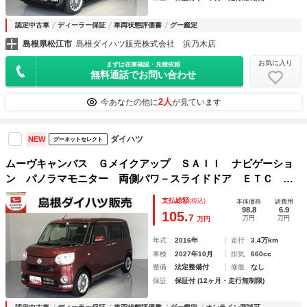
認定中古車
ディーラー保証
車両状態評価書
グー鑑定
島根県松江市
島根ダイハツ販売株式会社 浜乃木店
お気に入り
まずは在庫確認・見積依頼
無料通話でお問い合わせ
2人
今あなたの他に
が見ています
ダイハツ
NEW
グーネットセレクト
ムーヴキャンバス Ｇメイクアップ ＳＡＩＩ ナビゲーショ
ン パノラマモニター 両側パワ－スライドドア ＥＴＣ 衝
突回避支援システム搭載車
支払総額
(税込)
本体価格
諸費用
98.8
6.9
105.
7
万円
万円
万円
年式
2016年
走行
3.4万km
車検
2027年10月
排気
660cc
整備
法定整備付
修復
なし
保証
保証付 (12ヶ月・走行無制限)