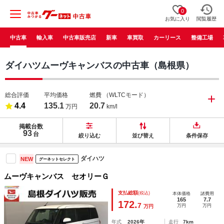
0
お気に入り
閲覧履歴
中古車
輸入車
中古車販売店
新車
車買取
カーリース
整備工場
ダイハツムーヴキャンバスの中古車（島根県）
総合評価
平均価格
燃費
（WLTCモード）
4.4
135.1
20.7
万円
km/l
掲載台数
93
台
絞り込む
並び替え
条件保存
ダイハツ
NEW
グーネットセレクト
ムーヴキャンバス セオリーＧ
支払総額
(税込)
本体価格
諸費用
165
7.7
172.
7
万円
万円
万円
年式
2026年
走行
7km