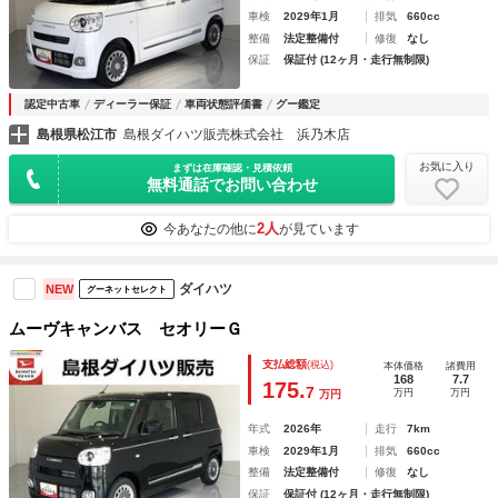
車検
2029年1月
排気
660cc
整備
法定整備付
修復
なし
保証
保証付 (12ヶ月・走行無制限)
認定中古車
ディーラー保証
車両状態評価書
グー鑑定
島根県松江市
島根ダイハツ販売株式会社 浜乃木店
お気に入り
まずは在庫確認・見積依頼
無料通話でお問い合わせ
2人
今あなたの他に
が見ています
ダイハツ
NEW
グーネットセレクト
ムーヴキャンバス セオリーＧ
支払総額
(税込)
本体価格
諸費用
168
7.7
175.
7
万円
万円
万円
年式
2026年
走行
7km
車検
2029年1月
排気
660cc
整備
法定整備付
修復
なし
保証
保証付 (12ヶ月・走行無制限)