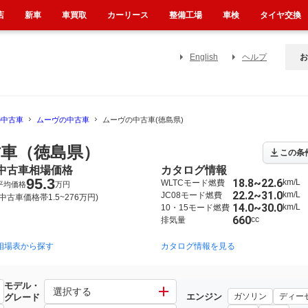
店
新車
車買取
カーリース
整備工場
車検
タイヤ交換
English
ヘルプ
お
の中古車
ムーヴの中古車
ムーヴの中古車(徳島県)
車（徳島県）
この条
中古車相場価格
カタログ情報
95.3
18.8~22.6
km/L
WLTCモード燃費
平均価格
万円
22.2~31.0
km/L
JC08モード燃費
(中古車価格帯1.5~276万円)
14.0~30.0
km/L
10・15モード燃費
660
cc
排気量
相場表から探す
2014年12月~2023年7月（2706）
2010年12月~2014年12月（1959）
カタログ情報を見る
20
モデル・
選択する
エンジン
ガソリン
ディー
グレード