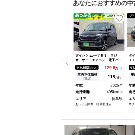
あなたにおすすめの中
UP
ダイハツ ムーヴ ＲＳ ラジ
ダイ
オ オートエアコン 電子パー
Ｉ
キング ブレーキホールド シ
ビ
129.
8
支払総額
支
(税込)
万円
ガーソケット ＵＳＢソケッ
ー
ト 革巻きハンドル ステリ
ー
車両本体価格
車
118
万円
モ クルコン 両側パワースラ
ン
(税込)
イドドア コーナーセンサー
ム
年式
2025年
年
コ
走行距離
495kmkm
Ｄ
走
エリア
徳島県
エ
あっぷる関西 徳島藍住店
ネク