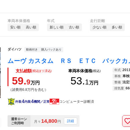
車両本体価格
年式
走行距離
安い順
高い順
新しい順
古い順
少ない順
多い順
ダイハツ
動画付き
購入パックあり
201
年式
支払総額
車両本体価格
(税込)(リ済込)
(税込)
車検
車検
59.
53.
9
1
法定
万円
万円
整備
66
排気量
（諸費用6.8万円を含む）
4
4
コンピューター診断済
外装
内装
機関／正常
通常ローン
14,800
詳細
月々
円
ご利用時