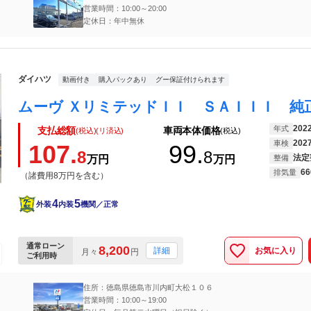
営業時間：10:00～20:00
定休日：年中無休
ダイハツ
動画付き
購入パックあり
グー保証付けられます
202
年式
支払総額
車両本体価格
(税込)(リ済込)
(税込)
202
車検
107.
99.
8
8
法定
万円
万円
整備
66
排気量
（諸費用8万円を含む）
4
5
外装
内装
機関／正常
通常ローン
8,200
お気に入り
詳細
月々
円
ご利用時
住所：徳島県徳島市川内町大松１０６
営業時間：10:00～19:00