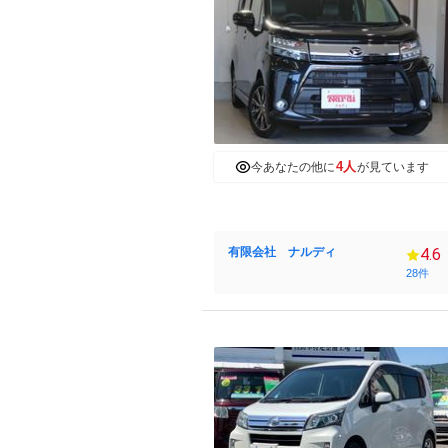
4人
今あなたの他に
が見ています
有限会社 ナルディ
4.6
28件