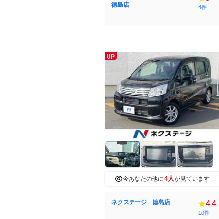
徳島店
4件
UP
4人
今あなたの他に
が見ています
ネクステージ 徳島店
4.4
10件