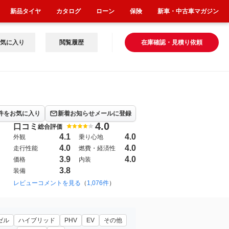
新品タイヤ
カタログ
ローン
保険
新車・中古車マガジン
気に入り
閲覧履歴
在庫確認・見積り依頼
件をお気に入り
新着お知らせメールに登録
4.0
口コミ
総合評価
4.1
4.0
外観
乗り心地
4.0
4.0
走行性能
燃費・経済性
3.9
4.0
価格
内装
3.8
装備
06年10月~2010年12月（500）
レビューコメントを見る
（
1,076件
2002年10月~2006年10月（103）
）
199
ゼル
ハイブリッド
PHV
EV
その他