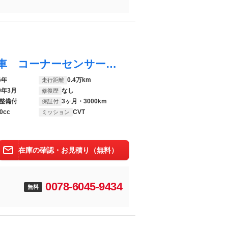
ムーヴ Ｇ ＳＤナビ バックカメラ 禁煙車 コーナーセンサー ＬＥＤヘッド ＥＴＣ 純正１４インチアルミ オートライト オートエアコン Ｂｌｕｅｔｏｏｔｈ ＣＤ ＤＶＤ再生 ＬＥＤフォグ
6年
0.4万km
走行距離
9年3月
なし
修復歴
整備付
3ヶ月・3000km
保証付
0cc
CVT
ミッション
在庫の確認・お見積り（無料）
0078-6045-9434
無料