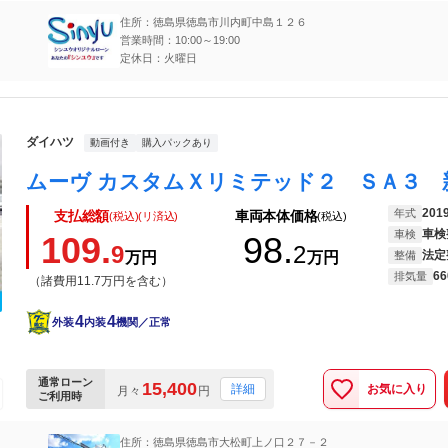
住所：徳島県徳島市川内町中島１２６
営業時間：10:00～19:00
定休日：火曜日
ダイハツ
動画付き
購入パックあり
201
年式
支払総額
車両本体価格
(税込)(リ済込)
(税込)
車検
車検
109.
98.
9
2
法定
万円
万円
整備
66
排気量
（諸費用11.7万円を含む）
4
4
外装
内装
機関／正常
通常ローン
15,400
お気に入り
詳細
月々
円
ご利用時
住所：徳島県徳島市大松町上ノ口２７－２