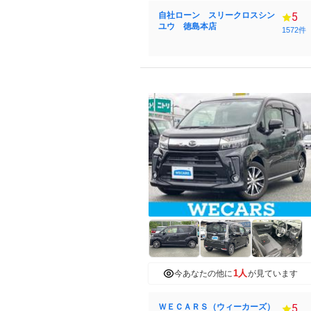
自社ローン スリークロスシン
5
ユウ 徳島本店
1572件
1人
今あなたの他に
が見ています
ＷＥＣＡＲＳ（ウィーカーズ）
5