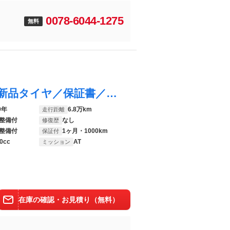
0078-6044-1275
無料
ムーヴ カスタムＸリミテッド２ ＳＡ３ 新品タイヤ／保証書／社外 ＳＤナビ／衝突安全装置／シートヒーター／車線逸脱防止支援システム／ヘッドランプ ＬＥＤ／ＥＴＣ／ＥＢＤ付ＡＢＳ／横滑り防止装置／アイドリングストップ／フルセグＴＶ
9年
6.8万km
走行距離
整備付
なし
修復歴
整備付
1ヶ月・1000km
保証付
0cc
AT
ミッション
在庫の確認・お見積り（無料）