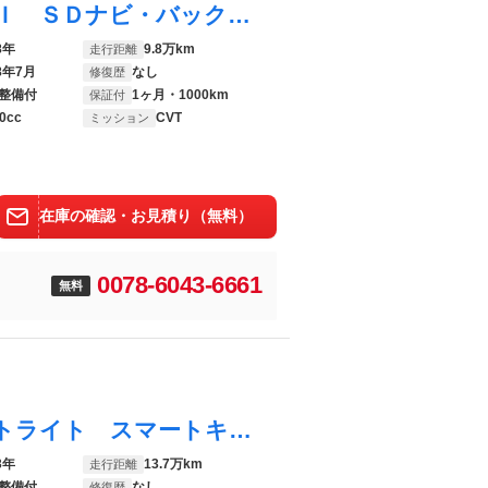
ムーヴ カスタム Ｘリミテッド ＳＡＩＩＩ ＳＤナビ・バックカメラ・Ｂｌｕｅｔｏｏｔｈ・ＥＴＣ・衝突軽減システム・ＬＥＤライト・オートマチックハイビーム・アイドリングストップ・シートヒーター・電動格納ミラー・ステアリングスイッチ
8年
9.8万km
走行距離
8年7月
なし
修復歴
整備付
1ヶ月・1000km
保証付
0cc
CVT
ミッション
在庫の確認・お見積り（無料）
0078-6043-6661
無料
ムーヴ カスタム Ｘ ＥＴＣ ナビ オートライト スマートキー アイドリングストップ 電動格納ミラー ベンチシート ＣＶＴ 盗難防止システム ＡＢＳ ＣＤ アルミホイール 衝突安全ボディ エアコン
3年
13.7万km
走行距離
整備付
なし
修復歴