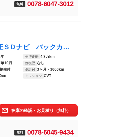
0078-6047-3012
無料
ムーヴ ＸリミテッドＩＩ ＳＡＩＩＩ 純正ＳＤナビ バックカメラ 禁煙車 シートヒーター コーナーセンサー ＬＥＤヘッド 純正１４インチアルミ オートハイビーム オートライト オートエアコン Ｂｌｕｅｔｏｏｔｈ ＣＤ ＤＶＤ再生
2年
4.7万km
走行距離
7年10月
なし
修復歴
整備付
3ヶ月・3000km
保証付
0cc
CVT
ミッション
在庫の確認・お見積り（無料）
0078-6045-9434
無料