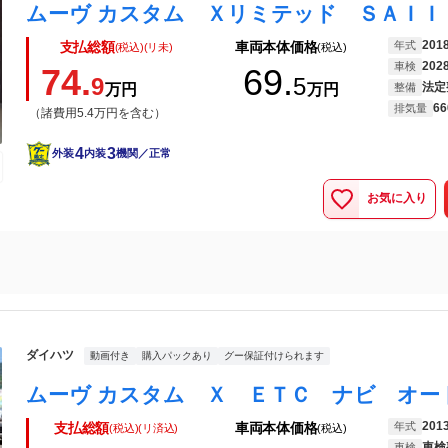
201
年式
支払総額
車両本体価格
(税込)(リ未)
(税込)
202
車検
74.
69.
9
5
法定
万円
万円
整備
66
排気量
（諸費用5.4万円を含む）
4
3
外装
内装
機関／正常
お気に入り
ダイハツ
動画付き
購入パックあり
グー保証付けられます
201
年式
支払総額
車両本体価格
(税込)(リ済込)
(税込)
車検
車検