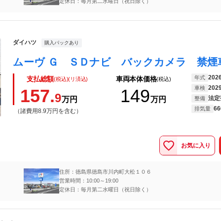
定休日：毎月第二水曜日（祝日除く）
ダイハツ
購入パックあり
202
年式
支払総額
車両本体価格
(税込)(リ済込)
(税込)
202
車検
157.
149
9
法定
万円
万円
整備
66
排気量
（諸費用8.9万円を含む）
お気に入り
住所：徳島県徳島市川内町大松１０６
営業時間：10:00～19:00
定休日：毎月第二水曜日（祝日除く）