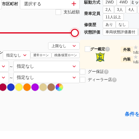
駆動方式
ミッ
2WD
4WD
選択する
市区町村
2人
3人
4人
支払総額
乗車定員
11人以上
修復歴
あり
なし
状態評価
車両状態評価書付
★
グー鑑定
?
外装
ン
1点
通常ローン
残価/据置ローン
★
内装
1点
～
グー保証
?
～
ディーラー店
?
条件