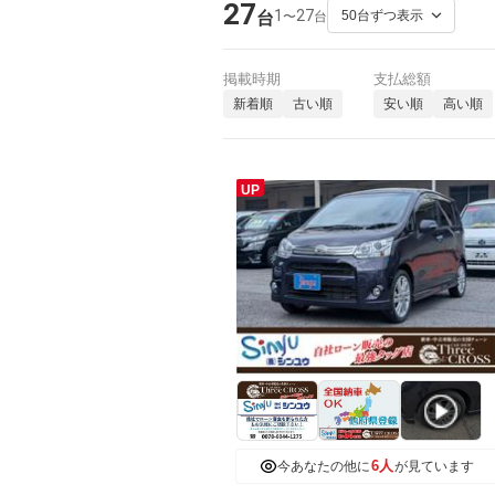
27
1
27
〜
台
台
掲載時期
支払総額
新着順
古い順
安い順
高い順
UP
6人
今あなたの他に
が見ています