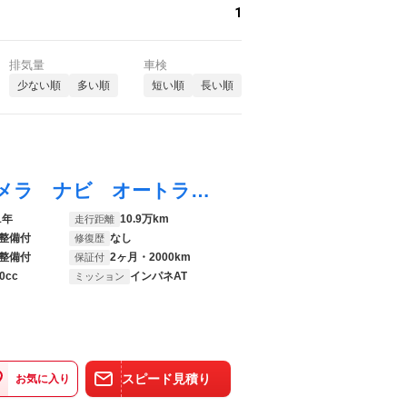
1
排気量
車検
少ない順
多い順
短い順
長い順
ムーヴ カスタム ＲＳ ＥＴＣ バックカメラ ナビ オートライト ＨＩＤ ＬＥＤヘッドランプ スマートキー 電動格納ミラー ベンチシート ターボ ＣＶＴ 盗難防止システム ＡＢＳ ＣＤ ＵＳＢ アルミホイール
1年
10.9万km
走行距離
整備付
なし
修復歴
整備付
2ヶ月・2000km
保証付
0cc
インパネAT
ミッション
スピード見積り
お気に入り