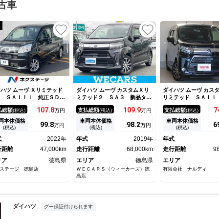
古車
ハツ ムーヴ Ｘリミテッド
ダイハツ ムーヴ カスタムＸリ
ダイハツ ムーヴ カス
Ｉ ＳＡＩＩＩ 純正ＳＤナ
ミテッド２ ＳＡ３ 新品タイ
リミテッド ＳＡＩＩ
 バックカメラ 禁煙車 シ
ヤ／保証書／社外 ＳＤナビ／
ナビ・バックカメラ・
107.
8
109.
9
7
払総額
支払総額
支払総額
(税込)
万円
(税込)
万円
(税込)
トヒーター コーナーセンサ
衝突安全装置／シートヒーター
ｔｏｏｔｈ・ＥＴＣ・
 ＬＥＤヘッド 純正１４イ
／車線逸脱防止支援システム／
システム・ＬＥＤライ
両本体価格
車両本体価格
車両本体価格
99.
8
98.
2
6
万円
万円
チアルミ オートハイビー
ヘッドランプ ＬＥＤ／ＥＴＣ
トマチックハイビーム
(税込)
(税込)
(税込)
 オートライト オートエア
／ＥＢＤ付ＡＢＳ／横滑り防止
リングストップ・シー
式
2022年
年式
2019年
年式
ン Ｂｌｕｅｔｏｏｔｈ Ｃ
装置／アイドリングストップ／
ー・電動格納ミラー・
 ＤＶＤ再生
行距離
47,000km
フルセグＴＶ
走行距離
68,000km
ングスイッチ
走行距離
9
リア
徳島県
エリア
徳島県
エリア
ステージ 徳島店
ＷＥＣＡＲＳ（ウィーカーズ）徳
有限会社 ナルディ
島店
ダイハツ
グー保証付けられます