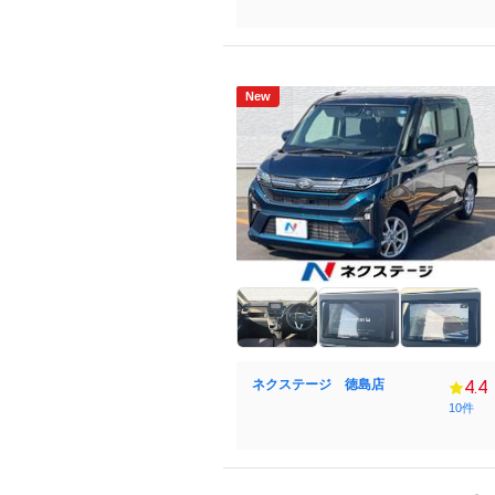
New
ネクステージ 徳島店
4.4
10件