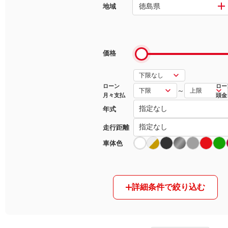
徳島県
地域
マガジン
車カタログ
価格
自動車ローン
ローン
ロー
～
月々支払
頭金
保険
年式
レビュー
走行距離
車体色
価格相場
教習所
詳細条件で絞り込む
用語集