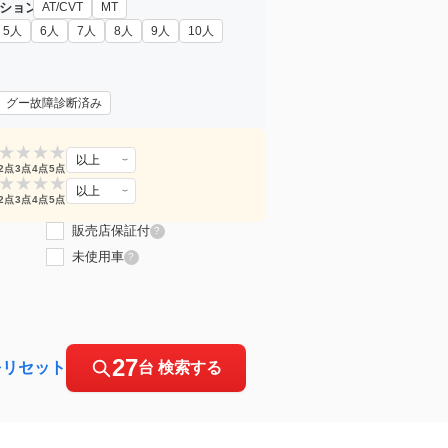
ション
AT/CVT
MT
5人
6人
7人
8人
9人
10人
グー故障診断済み
★
★
★
★
以上
2点
3点
4点
5点
★
★
★
★
以上
2点
3点
4点
5点
販売店保証付
?
未使用車
?
27
をリセット
台 検索する