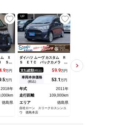
UP
タム Ｘ
ダイハツ ムーヴ カスタム Ｒ
ダイハツ ムーヴ カスタム
ダイハ
Ｉ ＳＤ
Ｓ ＥＴＣ バックカメラ ナ
Ｘ ナビ テレビ ＣＤ ＤＶ
Ｘ 
Ｂｌｕｅ
ビ オートライト ＨＩＤ Ｌ
Ｄ再生 ドラレコ 電格ウィン
メラ
4.
9
59.
9
45
支払総額
支払総額
支払
万円
(税込)
万円
(税込)
万円
衝突軽減
ＥＤヘッドランプ スマートキ
カーミラー アルミ キーレ
トキ
ト・オー
ー 電動格納ミラー ベンチシ
ス ＡＢＳ
車両本体価格
車両本体価格
車両
9.
5
53.
1
43
万円
万円
万円
・アイド
ート ターボ ＣＶＴ 盗難防
(税込)
(税込)
トヒータ
止システム ＡＢＳ ＣＤ Ｕ
2018年
年式
2011年
年式
2006年
年式
ステアリ
ＳＢ アルミホイール
8,000km
走行距離
109,000km
走行距離
67,000km
走行
徳島県
エリア
徳島県
エリア
徳島県
エリ
自社ローン スリークロスシンユ
フレンズオート
株式会
ウ 徳島本店