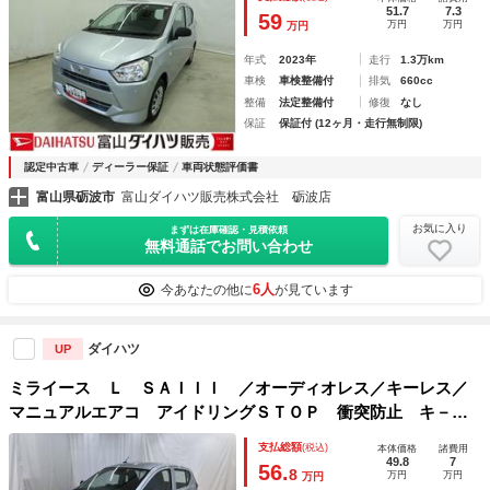
ーム 安全ボディ オートライト ＡＢＳ 横滑り防止装置付
51.7
7.3
59
万円
万円
万円
き 緊急ブレーキ 車線逸脱警報システム
年式
2023年
走行
1.3万km
車検
車検整備付
排気
660cc
整備
法定整備付
修復
なし
保証
保証付 (12ヶ月・走行無制限)
認定中古車
ディーラー保証
車両状態評価書
富山県砺波市
富山ダイハツ販売株式会社 砺波店
お気に入り
まずは在庫確認・見積依頼
無料通話でお問い合わせ
6人
今あなたの他に
が見ています
ダイハツ
UP
ミライース Ｌ ＳＡＩＩＩ ／オーディオレス／キーレス／
マニュアルエアコ アイドリングＳＴＯＰ 衝突防止 キ－レ
ス Ｗエアバッグ 横滑防止 レーンキープアシスト オート
支払総額
(税込)
本体価格
諸費用
ハイビーム 運転席エアバック ＡＢＳ 衝突安全ボディ メ
49.8
7
56.
8
万円
万円
万円
ンテナンスノート