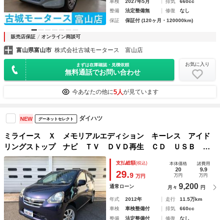
車検
2027年5月
排気
660cc
整備
法定整備無
修復
なし
保証
保証付 (120ヶ月・120000km)
販売店保証
オンライン商談可
富山県富山市
株式会社古城モータース 富山店
お気に入り
まずは在庫確認・見積依頼
無料通話でお問い合わせ
5人
今あなたの他に
が見ています
ダイハツ
NEW
グーネットセレクト
ミライース Ｘ メモリアルエディション キーレス アイド
リングストップ ナビ ＴＶ ＤＶＤ再生 ＣＤ ＵＳＢ １
４インチアルミホイール
支払総額
(税込)
本体価格
諸費用
20
9.9
29.
9
万円
万円
万円
9,200
通常ローン
月々
円
年式
2012年
走行
11.5万km
車検
車検整備付
排気
660cc
整備
法定整備付
修復
なし