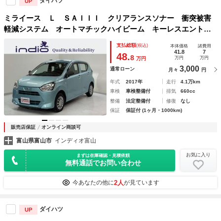
ダイハツ
UP
ミライース Ｌ ＳＡＩＩＩ クリアランスソナー 衝突被害
軽減システム オートマチックハイビーム キーレスエントリ
ー アイドリングストップ ＣＶＴ 盗難防止システム ＡＢ
支払総額
(税込)
本体価格
諸費用
Ｓ ＥＳＣ ＣＤ ミュージックプレイヤー接続可
41.8
7
48.
8
万円
万円
万円
3,000
通常ローン
月々
円
年式
2017年
走行
4.1万km
車検
車検整備付
排気
660cc
整備
法定整備付
修復
なし
保証
保証付 (1ヶ月・1000km)
販売店保証
オンライン商談可
富山県富山市
インディオ富山
お気に入り
まずは在庫確認・見積依頼
無料通話でお問い合わせ
2人
今あなたの他に
が見ています
ダイハツ
UP