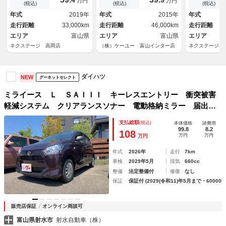
万円
万円
ングストップ クリアランスソ
ー／横滑り防止】【電動格納ミ
(税込)
(税込)
(税込)
ナー リモコンキー ドアバイ
ラー】
年式
2019年
年式
2015年
年式
ザー プライバシーガラス エ
走行距離
33,000km
走行距離
46,000km
走行距離
アコン
エリア
富山県
エリア
富山県
エリア
ネクステージ 高岡店
（株）ケーユー 富山インター店
ネクステージ 
ダイハツ
NEW
グーネットセレクト
ミライース Ｌ ＳＡＩＩＩ キーレスエントリー 衝突被害
軽減システム クリアランスソナー 電動格納ミラー 届出済
み未使用車 エアコン パワーステアリング パワーウインド
支払総額
(税込)
本体価格
諸費用
ウ
99.8
8.2
108
万円
万円
万円
年式
2026年
走行
7km
車検
2029年5月
排気
660cc
整備
法定整備付
修復
なし
保証
保証付 (2029(令和11)年5月まで・60000k
販売店保証
オンライン商談可
富山県射水市
射水自動車（株）