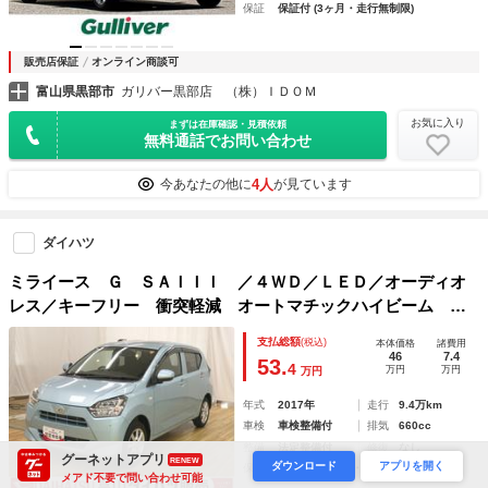
保証
保証付 (3ヶ月・走行無制限)
販売店保証
オンライン商談可
富山県黒部市
ガリバー黒部店 （株）ＩＤＯＭ
お気に入り
まずは在庫確認・見積依頼
無料通話でお問い合わせ
4人
今あなたの他に
が見ています
ダイハツ
ミライース Ｇ ＳＡＩＩＩ ／４ＷＤ／ＬＥＤ／オーディオ
レス／キーフリー 衝突軽減 オートマチックハイビーム ワ
ンオーナー アルミホイール キーレスエントリー ＬＥＤヘ
支払総額
(税込)
本体価格
諸費用
ッドライト シートヒーター オートライト レーンアシス
46
7.4
53.
4
万円
万円
万円
ト ４ＷＤ スマートキー アイドリングストップ
年式
2017年
走行
9.4万km
車検
車検整備付
排気
660cc
整備
法定整備付
修復
なし
グーネットアプリ
RENEW
ダウンロード
アプリを開く
保証
保証付 (12ヶ月・走行無制限)
メアド不要で問い合わせ可能