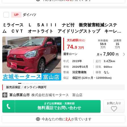
ダイハツ
UP
ミライース Ｌ ＳＡＩＩＩ ナビ付 衝突被害軽減システ
ム ＣＶＴ オートライト アイドリングストップ キーレス
エントリー コーナーセンサー エアバッグ ＡＢＳ パワー
支払総額
(税込)
本体価格
諸費用
ウィンドウ
59.9
15
74.
9
万円
万円
万円
7,900
通常ローン
月々
円
年式
2019年
走行
3.4万km
車検
2026年10月
排気
660cc
整備
法定整備無
修復
なし
保証
保証付 (120ヶ月・120000km)
販売店保証
オンライン商談可
富山県富山市
株式会社古城モータース 富山店
お気に入り
まずは在庫確認・見積依頼
無料通話でお問い合わせ
2人
今あなたの他に
が見ています