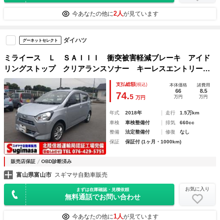
2人
今あなたの他に
が見ています
ダイハツ
グーネットセレクト
ミライース Ｌ ＳＡＩＩＩ 衝突被害軽減ブレーキ アイド
リングストップ クリアランスソナー キーレスエントリー
ＥＴＣ 横滑り防止装置 盗難防止システム アルミホイー
支払総額
(税込)
本体価格
諸費用
ル ＣＤ 衝突安全ボディ 運転席・助手席エアバック ＡＢ
66
8.5
74.
5
万円
万円
万円
Ｓ
年式
2018年
走行
1.5万km
車検
車検整備付
排気
660cc
整備
法定整備付
修復
なし
保証
保証付 (1ヶ月・1000km)
販売店保証
OBD診断済み
富山県富山市
スギマサ自動車販売
お気に入り
まずは在庫確認・見積依頼
無料通話でお問い合わせ
1人
今あなたの他に
が見ています