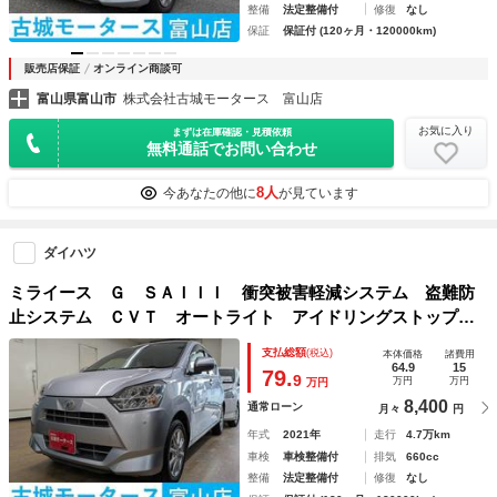
整備
法定整備付
修復
なし
保証
保証付 (120ヶ月・120000km)
販売店保証
オンライン商談可
富山県富山市
株式会社古城モータース 富山店
お気に入り
まずは在庫確認・見積依頼
無料通話でお問い合わせ
8人
今あなたの他に
が見ています
ダイハツ
ミライース Ｇ ＳＡＩＩＩ 衝突被害軽減システム 盗難防
止システム ＣＶＴ オートライト アイドリングストップ
シートヒーター オートエアコン スマートキー コーナーセ
支払総額
(税込)
本体価格
諸費用
ンサー
64.9
15
79.
9
万円
万円
万円
8,400
通常ローン
月々
円
年式
2021年
走行
4.7万km
車検
車検整備付
排気
660cc
整備
法定整備付
修復
なし