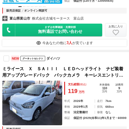
保証
保証付 (120ヶ月・120000km)
販売店保証
オンライン商談可
富山県富山市
株式会社古城モータース 富山店
お気に入り
まずは在庫確認・見積依頼
無料通話でお問い合わせ
3人
今あなたの他に
が見ています
ダイハツ
NEW
グーネットセレクト
ミライース Ｘ ＳＡＩＩＩ ＬＥＤヘッドライト ナビ装着
用アップグレードパック バックカメラ キーレスエントリ
ー コーナーセンサー
支払総額
(税込)
本体価格
諸費用
110
9
119
万円
万円
万円
年式
2026年
走行
7km
車検
2029年1月
排気
660cc
整備
法定整備付
修復
なし
保証
保証付 (2029(令和11)年1月まで・60000k