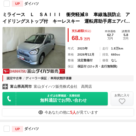
ダイハツ
UP
ミライース Ｌ ＳＡＩＩＩ 衝突軽減Ｂ 車線逸脱防止 ア
イドリングストップ付 キーレスキー 運転席助手席エアバッ
ク 横滑り防止機能 ハイビームアシスト 安全ボディ 整備
支払総額
(税込)
本体価格
諸費用
記録簿 オートライト ＡＢＳ 運転席エアバッグ
62.7
5.8
68.
5
万円
万円
万円
年式
2023年
走行
1.8万km
車検
2026年12月
排気
660cc
整備
法定整備付
修復
なし
保証
保証付 (12ヶ月・走行無制限)
認定中古車
ディーラー保証
車両状態評価書
富山県高岡市
富山ダイハツ販売株式会社 高岡店
お気に入り
まずは在庫確認・見積依頼
無料通話でお問い合わせ
5人
今あなたの他に
が見ています
ダイハツ
UP