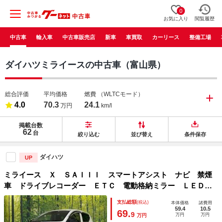
0
お気に入り
閲覧履歴
中古車
輸入車
中古車販売店
新車
車買取
カーリース
整備工場
ダイハツミライースの中古車（富山県）
総合評価
平均価格
燃費
（WLTCモード）
4.0
70.3
24.1
万円
km/l
掲載台数
62
台
絞り込む
並び替え
条件保存
ダイハツ
UP
ミライース Ｘ ＳＡＩＩＩ スマートアシスト ナビ 禁煙
車 ドライブレコーダー ＥＴＣ 電動格納ミラー ＬＥＤヘ
ッドライト アイドリングストップ クリアランスソナー リ
支払総額
(税込)
本体価格
諸費用
モコンキー ドアバイザー プライバシーガラス エアコン
59.4
10.5
69.
9
万円
万円
万円