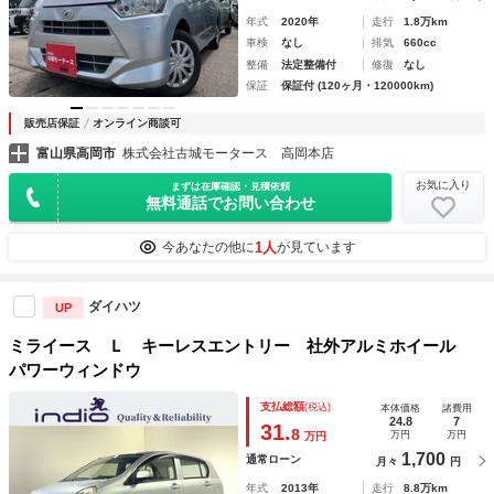
年式
2020年
走行
1.8万km
車検
なし
排気
660cc
整備
法定整備付
修復
なし
保証
保証付 (120ヶ月・120000km)
販売店保証
オンライン商談可
富山県高岡市
株式会社古城モータース 高岡本店
お気に入り
まずは在庫確認・見積依頼
無料通話でお問い合わせ
1人
今あなたの他に
が見ています
ダイハツ
UP
ミライース Ｌ キーレスエントリー 社外アルミホイール
パワーウィンドウ
支払総額
(税込)
本体価格
諸費用
24.8
7
31.
8
万円
万円
万円
1,700
通常ローン
月々
円
年式
2013年
走行
8.8万km