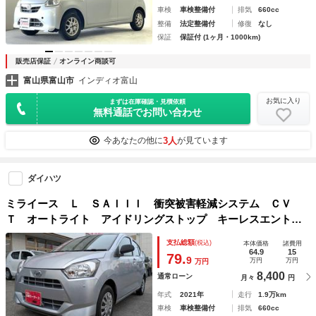
車検
車検整備付
排気
660cc
整備
法定整備付
修復
なし
保証
保証付 (1ヶ月・1000km)
販売店保証
オンライン商談可
富山県富山市
インディオ富山
お気に入り
まずは在庫確認・見積依頼
無料通話でお問い合わせ
3人
今あなたの他に
が見ています
ダイハツ
ミライース Ｌ ＳＡＩＩＩ 衝突被害軽減システム ＣＶ
Ｔ オートライト アイドリングストップ キーレスエントリ
ー コーナーセンサー エアバッグ ＡＢＳ パワーウィンド
支払総額
(税込)
本体価格
諸費用
ウ
64.9
15
79.
9
万円
万円
万円
8,400
通常ローン
月々
円
年式
2021年
走行
1.9万km
車検
車検整備付
排気
660cc