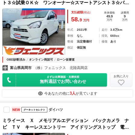
ト３☆試乗ＯＫ☆ ワンオーナー☆スマートアシスト３☆パー
キングセンサー☆走行３．８万Ｋｍ☆キーレス☆禁煙車☆盗難
支払総額
(税込)
本体価格
諸費用
防止☆前後誤発進抑制☆オートハイビーム☆横滑り防止☆アイ
49.9
9
58.
9
万円
万円
万円
ドリングストップ☆試乗ＯＫ☆
年式
2021年
走行
3.8万km
車検
なし
排気
660cc
整備
法定整備付
修復
あり
保証
保証無
OBD診断済み
オンライン商談可
ローン仮審査
富山県高岡市
（株）フェニックス 北陸高岡店
お気に入り
まずは在庫確認・見積依頼
無料通話でお問い合わせ
3人
今あなたの他に
が見ています
ダイハツ
NEW
グーネットセレクト
ミライース Ｘ メモリアルエディション バックカメラ ナ
ビ ＴＶ キーレスエントリー アイドリングストップ 電動
格納ミラー ＣＶＴ 盗難防止システム ＡＢＳ ＣＤ ＤＶ