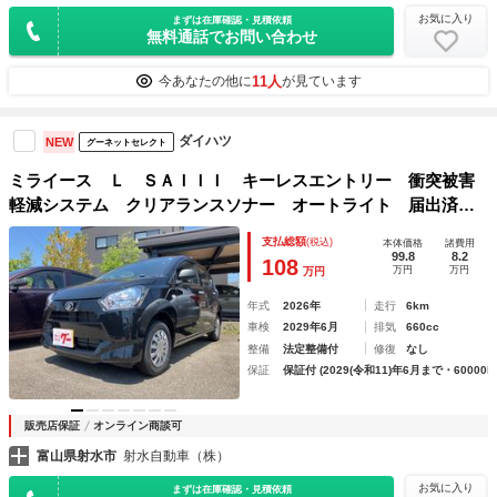
お気に入り
まずは在庫確認・見積依頼
無料通話でお問い合わせ
11人
今あなたの他に
が見ています
ダイハツ
NEW
グーネットセレクト
ミライース Ｌ ＳＡＩＩＩ キーレスエントリー 衝突被害
軽減システム クリアランスソナー オートライト 届出済み
未使用車 エアコン パワーステアリング パワーウインドウ
支払総額
(税込)
本体価格
諸費用
99.8
8.2
108
万円
万円
万円
年式
2026年
走行
6km
車検
2029年6月
排気
660cc
整備
法定整備付
修復
なし
保証
保証付 (2029(令和11)年6月まで・60000k
販売店保証
オンライン商談可
富山県射水市
射水自動車（株）
お気に入り
まずは在庫確認・見積依頼