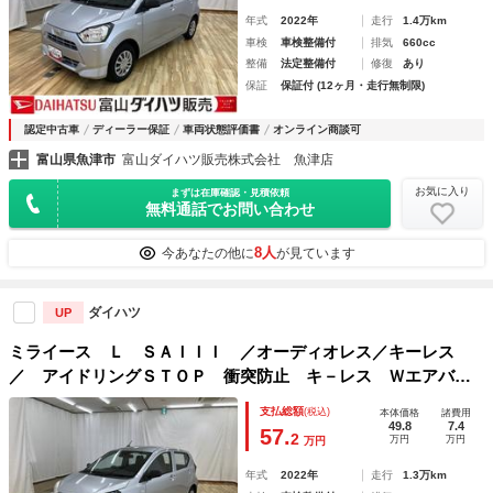
年式
2022年
走行
1.4万km
車検
車検整備付
排気
660cc
整備
法定整備付
修復
あり
保証
保証付 (12ヶ月・走行無制限)
認定中古車
ディーラー保証
車両状態評価書
オンライン商談可
富山県魚津市
富山ダイハツ販売株式会社 魚津店
お気に入り
まずは在庫確認・見積依頼
無料通話でお問い合わせ
8人
今あなたの他に
が見ています
ダイハツ
UP
ミライース Ｌ ＳＡＩＩＩ ／オーディオレス／キーレス
／ アイドリングＳＴＯＰ 衝突防止 キ－レス Ｗエアバッ
グ 横滑防止 レーンキープアシスト オートハイビーム 運
支払総額
(税込)
本体価格
諸費用
転席エアバック ＡＢＳ 衝突安全ボディ メンテナンスノー
49.8
7.4
57.
2
万円
万円
万円
ト
年式
2022年
走行
1.3万km