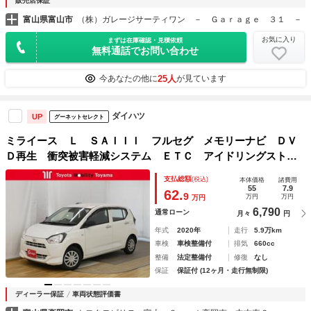
販売店保証
富山県富山市
（株）ガレージサーティワン － Ｇａｒａｇｅ ３１ －
お気に入り
まずは在庫確認・見積依頼
無料通話でお問い合わせ
25人
今あなたの他に
が見ています
ダイハツ
UP
グーネットセレクト
ミライース Ｌ ＳＡＩＩＩ フルセグ メモリーナビ ＤＶ
Ｄ再生 衝突被害軽減システム ＥＴＣ アイドリングストッ
プ
支払総額
(税込)
本体価格
諸費用
55
7.9
62.
9
万円
万円
万円
6,790
通常ローン
月々
円
年式
2020年
走行
5.9万km
車検
車検整備付
排気
660cc
整備
法定整備付
修復
なし
保証
保証付 (12ヶ月・走行無制限)
ディーラー保証
車両状態評価書