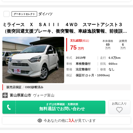
ダイハツ
グーネットセレクト
ミライース Ｘ ＳＡＩＩＩ ４ＷＤ スマートアシスト３
（衝突回避支援ブレーキ、衝突警報、車線逸脱警報、前後誤発
進抑制制御、先行車発進お知らせ、コーナーセンサー前後、
支払総額
(税込)
本体価格
諸費用
オートハイビーム）ＥＴＣ ＬＥＤヘッド 電格ミラー キー
69
6
75
万円
万円
万円
レス
年式
2019年
走行
6.0万km
車検
車検整備付
排気
660cc
整備
法定整備付
修復
なし
保証
保証付 (1ヶ月・1000km)
販売店保証
OBD診断済み
富山県富山市
ヴォーグ富山
お気に入り
まずは在庫確認・見積依頼
無料通話でお問い合わせ
3人
今あなたの他に
が見ています