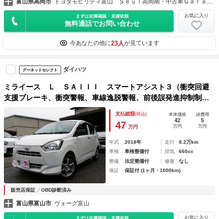
富山県高岡市
トヨタモビリティ富山 Ｓｅｕｌ高岡南・中古車Ｇａｒａｇｅ高岡
お気に入り
まずは在庫確認・見積依頼
無料通話でお問い合わせ
23人
今あなたの他に
が見ています
ダイハツ
グーネットセレクト
ミライース Ｌ ＳＡＩＩＩ スマートアシスト３（衝突回避
支援ブレーキ、衝突警報、車線逸脱警報、前後誤発進抑制制
御、先行車発進お知らせ、コーナーセンサー前後、 オートハ
支払総額
(税込)
本体価格
諸費用
イビーム） キーレス ＥＴＣ アルミホイール
42
5
47
万円
万円
万円
年式
2018年
走行
8.2万km
車検
車検整備付
排気
660cc
整備
法定整備付
修復
なし
保証
保証付 (1ヶ月・1000km)
販売店保証
OBD診断済み
富山県富山市
ヴォーグ富山
お気に入り
まずは在庫確認・見積依頼