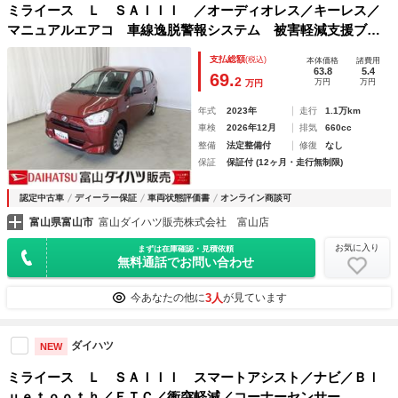
ミライース Ｌ ＳＡＩＩＩ ／オーディオレス／キーレス／
マニュアルエアコ 車線逸脱警報システム 被害軽減支援ブレ
ーキ アイドリンストップ キーレスキー 横滑防止装置 デ
支払総額
(税込)
本体価格
諸費用
ュアルエアバッグ オートハイビーム エアバック ＡＢＳ
63.8
5.4
69.
2
万円
万円
万円
整備記録簿 安全ボディ
年式
2023年
走行
1.1万km
車検
2026年12月
排気
660cc
整備
法定整備付
修復
なし
保証
保証付 (12ヶ月・走行無制限)
認定中古車
ディーラー保証
車両状態評価書
オンライン商談可
富山県富山市
富山ダイハツ販売株式会社 富山店
お気に入り
まずは在庫確認・見積依頼
無料通話でお問い合わせ
3人
今あなたの他に
が見ています
ダイハツ
NEW
ミライース Ｌ ＳＡＩＩＩ スマートアシスト／ナビ／Ｂｌ
ｕｅｔｏｏｔｈ／ＥＴＣ／衝突軽減／コーナーセンサー