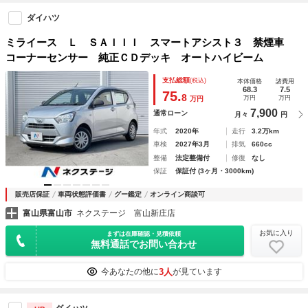
ダイハツ
ミライース Ｌ ＳＡＩＩＩ スマートアシスト３ 禁煙車
コーナーセンサー 純正ＣＤデッキ オートハイビーム
支払総額
(税込)
本体価格
諸費用
68.3
7.5
75.
8
万円
万円
万円
7,900
通常ローン
月々
円
年式
2020年
走行
3.2万km
車検
2027年3月
排気
660cc
整備
法定整備付
修復
なし
保証
保証付 (3ヶ月・3000km)
販売店保証
車両状態評価書
グー鑑定
オンライン商談可
富山県富山市
ネクステージ 富山新庄店
お気に入り
まずは在庫確認・見積依頼
無料通話でお問い合わせ
3人
今あなたの他に
が見ています