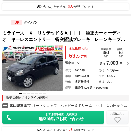
3人
今あなたの他に
が見ています
ダイハツ
UP
ミライース Ｘ リミテッドＳＡＩＩＩ 純正カーオーディ
オ キーレスエントリー 衝突軽減ブレーキ レーンキープア
シスト アイドリングストップ オートハイビーム ＬＥＤヘ
支払総額
(税込)
本体価格
諸費用
ッドライト Ｂｌｕｅｔｏｏｔｈオーディオ ドラレコ前後
50.1
9.4
59.
5
万円
万円
万円
電動格納ミラー
7,000
通常ローン
月々
円
年式
2019年
走行
3.4万km
車検
2028年4月
排気
660cc
整備
法定整備付
修復
あり
保証
保証付 (1ヶ月・1000km)
販売店保証
オンライン商談可
富山県富山市
オートショップ ハッピー＆ドリーム ～月々１万円から乗れる！フラット７富山店～
お気に入り
まずは在庫確認・見積依頼
無料通話でお問い合わせ
6人
今あなたの他に
が見ています