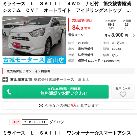
ミライース Ｌ ＳＡＩＩＩ ４ＷＤ ナビ付 衝突被害軽減
システム ＣＶＴ オートライト アイドリングストップ キ
ーレスエントリー コーナーセンサー エアバッグ ＡＢＳ
支払総額
(税込)
本体価格
諸費用
69.9
15
84.
9
万円
万円
万円
8,900
通常ローン
月々
円
年式
2019年
走行
3.6万km
車検
車検整備付
排気
660cc
整備
法定整備付
修復
なし
保証
保証付 (120ヶ月・120000km)
販売店保証
オンライン商談可
富山県富山市
株式会社古城モータース 富山店
お気に入り
まずは在庫確認・見積依頼
無料通話でお問い合わせ
4人
今あなたの他に
が見ています
ダイハツ
UP
グーネットセレクト
ミライース Ｌ ＳＡＩＩＩ ワンオーナー☆スマートアシス