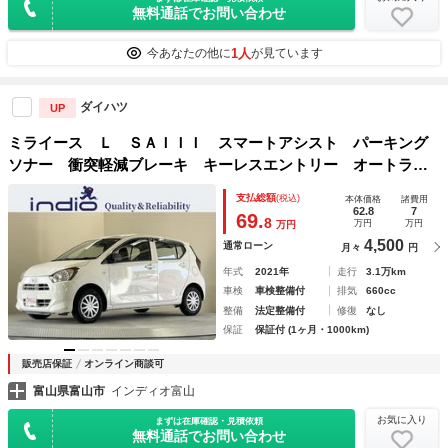
無料通話でお問い合わせ
1人
今あなたの他に
が見ています
ダイハツ
UP
ミライース Ｌ ＳＡＩＩＩ スマートアシスト パーキング
ソナー 衝突軽減ブレーキ キーレスエントリー オートライ
ト
支払総額
(税込)
本体価格
諸費用
62.8
7
69.
8
万円
万円
万円
4,500
通常ローン
月々
円
年式
2021年
走行
3.1万km
車検
車検整備付
排気
660cc
整備
法定整備付
修復
なし
保証
保証付 (1ヶ月・1000km)
販売店保証
オンライン商談可
富山県富山市
インディオ富山
お気に入り
まずは在庫確認・見積依頼
無料通話でお問い合わせ