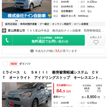
年式
2025年
走行
0.3万km
車検
2028年9月
排気
660cc
整備
法定整備付
修復
なし
保証
保証付 (6ヶ月・5000km)
販売店保証
車両状態評価書
グー鑑定
オンライン商談可
ローン仮審査
富山県富山市
ＴＡＸ富山中央店 株式会社ナイン自動車 民間車検指定整備工場
お気に入り
まずは在庫確認・見積依頼
無料通話でお問い合わせ
3人
今あなたの他に
が見ています
ダイハツ
NEW
ミライース Ｌ ＳＡＩＩＩ 衝突被害軽減システム ＣＶ
Ｔ オートライト アイドリングストップ キーレスエントリ
ー コーナーセンサー ＣＤチューナー エアバッグ ＡＢＳ
支払総額
(税込)
本体価格
諸費用
69.9
15
84.
9
万円
万円
万円
8,900
通常ローン
月々
円
年式
2020年
走行
0.2万km