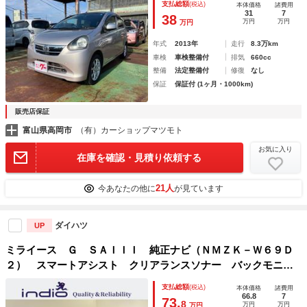
支払総額
(税込)
本体価格
諸費用
Ｄ再生 ミュージックプレイヤー接続可 アルミホイール 衝
31
7
38
万円
万円
万円
突安全ボディ
年式
2013年
走行
8.3万km
車検
車検整備付
排気
660cc
整備
法定整備付
修復
なし
保証
保証付 (1ヶ月・1000km)
販売店保証
富山県高岡市
（有）カーショップマツモト
お気に入り
在庫を確認・見積り依頼する
21人
今あなたの他に
が見ています
ダイハツ
UP
ミライース Ｇ ＳＡＩＩＩ 純正ナビ（ＮＭＺＫ－Ｗ６９Ｄ
２） スマートアシスト クリアランスソナー バックモニタ
ー 前席シートヒーター スマートキー スペアキー ＬＥＤ
支払総額
(税込)
本体価格
諸費用
ヘッドライト ワンオーナー 禁煙車 純正アルミホイール
66.8
7
73.
8
万円
万円
万円