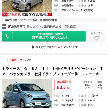
車検
車検整備付
排気
660cc
整備
法定整備付
修復
あり
保証
保証付 (12ヶ月・走行無制限)
認定中古車
ディーラー保証
車両状態評価書
富山県高岡市
富山ダイハツ販売株式会社 高岡南店
お気に入り
まずは在庫確認・見積依頼
無料通話でお問い合わせ
4人
今あなたの他に
が見ています
ダイハツ
UP
ミライース Ｇ ＳＡＩＩＩ 社外メモリナビゲーション Ｔ
Ｖ バックカメラ 社外ドライブレコーダー前 スマートキ
ー 前席シートヒーター ＬＥＤヘッドライト 純正１４イン
支払総額
(税込)
本体価格
諸費用
チＡＷ 電動格納ミラー 衝突軽減ブレーキ レーンキープア
80.2
3.5
83.
7
万円
万円
万円
シスト
年式
2018年
走行
1.1万km
車検
2027年8月
排気
660cc
整備
法定整備付
修復
なし