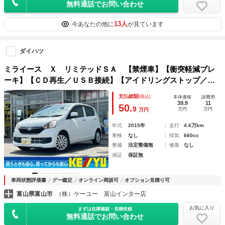
無料通話でお問い合わせ
13人
今あなたの他に
が見ています
ダイハツ
ミライース Ｘ リミテッドＳＡ 【禁煙車】【衝突軽減ブレ
ーキ】【ＣＤ再生／ＵＳＢ接続】【アイドリングストップ／ヘ
ッドライトレベライザー／横滑り防止】【電動格納ミラー】
支払総額
(税込)
本体価格
諸費用
39.9
11
50.
9
万円
万円
万円
年式
2015年
走行
4.6万km
車検
なし
排気
660cc
整備
法定整備無
修復
なし
保証
保証無
車両状態評価書
グー鑑定
オンライン商談可
オプション見積り可
富山県富山市
（株）ケーユー 富山インター店
お気に入り
まずは在庫確認・見積依頼
無料通話でお問い合わせ