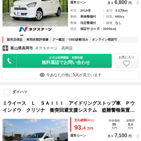
6,800
通常ローン
月々
円
年式
2019年
走行
3.3万km
車検
車検整備付
排気
660cc
整備
法定整備付
修復
なし
保証
保証付 (3ヶ月・3000km)
販売店保証
車両状態評価書
グー鑑定
OBD診断済み
オンライン商談可
富山県高岡市
ネクステージ 高岡店
お気に入り
まずは在庫確認・見積依頼
無料通話でお問い合わせ
5人
今あなたの他に
が見ています
ダイハツ
ミライース Ｌ ＳＡＩＩＩ アイドリングストップ車 Ｐウ
インドウ クリソナ 衝突回避支援システム 盗難警報装置
横滑り防止装置付 ワイヤレスキー デュアルエアバッグ オ
支払総額
(税込)
本体価格
諸費用
ートハイビーム マニュアルエアコン 運転席エアバッグ Ａ
85
8.4
93.
4
万円
万円
万円
ＢＳ
7,100
通常ローン
月々
円