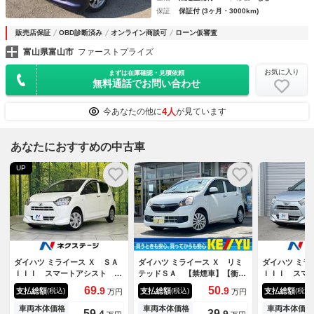
保証
保証付 (3ヶ月・3000km)
販売店保証
OBD診断済み
オンライン商談可
ローン仮審査
富山県富山市
ファーストプライズ
お気に入り
まずは在庫確認・見積依頼
無料通話でお問い合わせ
4人
今あなたの他に
が見ています
あなたにおすすめの中古車
UP
ダイハツ ミライース Ｘ ＳＡ
ダイハツ ミライース Ｘ リミ
ダイハツ ミラ
ＩＩＩ スマートアシスト ナ
テッドＳＡ 【禁煙車】【衝突
ＩＩＩ スマ
ビ 禁煙車 ドライブレコーダ
軽減ブレーキ】【ＣＤ再生／Ｕ
禁煙車 コー
69.
50.
9
9
支払総額
支払総額
支払総額
(税込)
(税込)
(税込)
万円
万円
ー ＥＴＣ 電動格納ミラー
ＳＢ接続】【アイドリングスト
正ＣＤデッキ
ＬＥＤヘッドライト アイドリ
ップ／ヘッドライトレベライザ
ム
車両本体価格
車両本体価格
車両本体価格
59.
39.
4
9