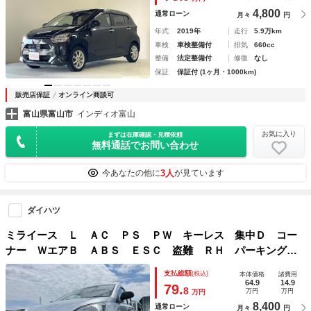
4,800
通常ローン
月々
円
年式
2019年
走行
5.9万km
車検
車検整備付
排気
660cc
整備
法定整備付
修復
なし
保証
保証付 (1ヶ月・1000km)
販売店保証
オンライン商談可
富山県富山市
インディオ富山
お気に入り
まずは在庫確認・見積依頼
無料通話でお問い合わせ
3人
今あなたの他に
が見ています
ダイハツ
ミライース Ｌ ＡＣ ＰＳ ＰＷ キーレス 集中Ｄ コー
ナー ＷエアＢ ＡＢＳ ＥＳＣ 盗難 ＲＨ パーキングサ
ポート アイドリングストップ
支払総額
(税込)
本体価格
諸費用
64.9
14.9
79.
8
万円
万円
万円
8,400
通常ローン
月々
円