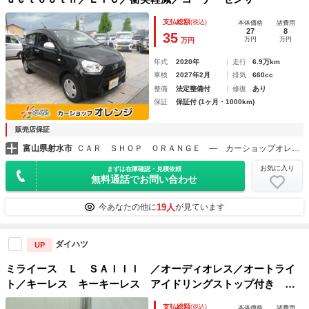
支払総額
(税込)
本体価格
諸費用
27
8
35
万円
万円
万円
年式
2020年
走行
6.9万km
車検
2027年2月
排気
660cc
整備
法定整備付
修復
あり
保証
保証付 (1ヶ月・1000km)
販売店保証
富山県射水市
ＣＡＲ ＳＨＯＰ ＯＲＡＮＧＥ ― カーショップオレンジ ―
お気に入り
まずは在庫確認・見積依頼
無料通話でお問い合わせ
19人
今あなたの他に
が見ています
ダイハツ
UP
ミライース Ｌ ＳＡＩＩＩ ／オーディオレス／オートライ
ト／キーレス キーキーレス アイドリングストップ付き デ
ュアルエアバッグ 整備記録簿 エアーバッグ オートハイビ
支払総額
(税込)
本体価格
諸費用