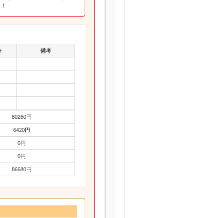
す！
分
備考
80260円
6420円
0円
0円
86680円