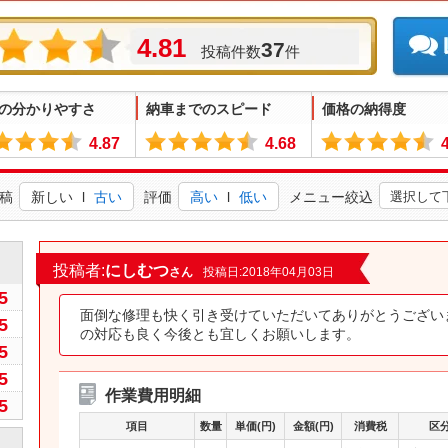
4.81
37
投稿件数
件
の分かりやすさ
納車までのスピード
価格の納得度
4.87
4.68
稿
新しい
l
古い
評価
高い
l
低い
メニュー絞込
0
投稿者:
にしむつ
さん
投稿日:2018年04月03日
5
面倒な修理も快く引き受けていただいてありがとうござい
5
の対応も良く今後とも宜しくお願いします。
5
5
作業費用明細
5
項目
数量
単価(円)
金額(円)
消費税
区