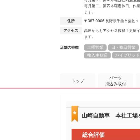
毎月第２、第４木曜は社内勉強
毎月第二、第四木曜定休日。作
ます。
住所
〒387-0006 長野県千曲市粟佐
アクセス
高速からもアクセス抜群！更埴
ます。
土曜営業
日・祝日営業
店舗の特徴
輸入車歓迎
ハイブリッド
パーツ
トップ
持込み取付
山崎自動車 本社工場
総合評価