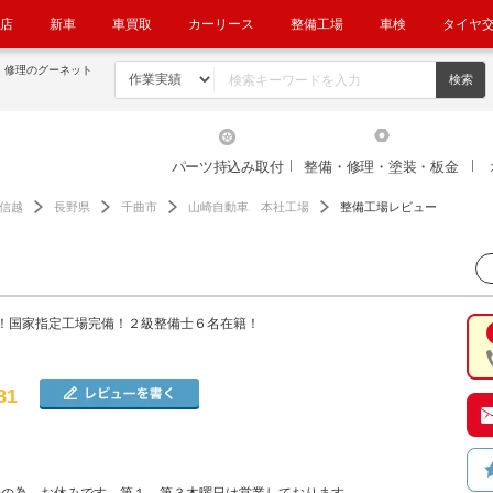
店
新車
車買取
カーリース
整備工場
車検
タイヤ
・修理のグーネット
パーツ持込み取付
整備・修理・塗装・板金
信越
長野県
千曲市
山崎自動車 本社工場
整備工場レビュー
！国家指定工場完備！２級整備士６名在籍！
81