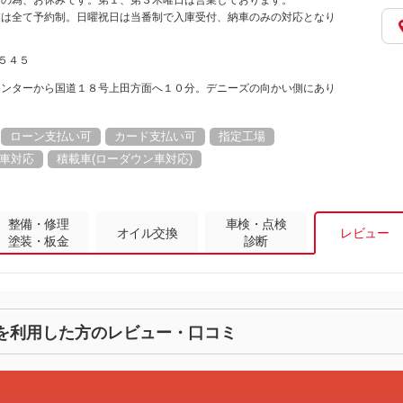
会の為、お休みです。第１、第３木曜日は営業しております。
業は全て予約制。日曜祝日は当番制で入庫受付、納車のみの対応となり
１５４５
インターから国道１８号上田方面へ１０分。デニーズの向かい側にあり
ローン支払い可
カード支払い可
指定工場
車対応
積載車(ローダウン車対応)
整備・修理
車検・点検
オイル交換
レビュー
塗装・板金
診断
を利用した方のレビュー・口コミ