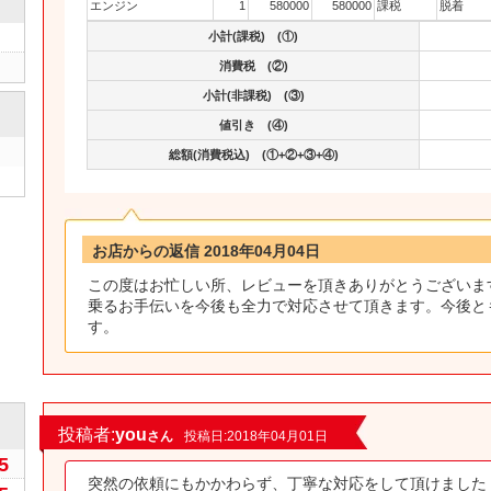
エンジン
1
580000
580000
課税
脱着
小計(課税) (①)
消費税 (②)
小計(非課税) (③)
値引き (④)
総額(消費税込) (①+②+③+④)
お店からの返信 2018年04月04日
この度はお忙しい所、レビューを頂きありがとうございま
乗るお手伝いを今後も全力で対応させて頂きます。今後と
す。
0
投稿者:
you
さん
投稿日:2018年04月01日
5
突然の依頼にもかかわらず、丁寧な対応をして頂けました