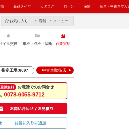
交換
新品タイヤ
カタログ
ローン
保険
新車・中古車マガ
お気に入り
店舗
メニュー
オイル交換
車検・点検・診断
作業実績
指定工場:6097
中古車取扱店
お電話でのお問合せ
0078-6055-9712