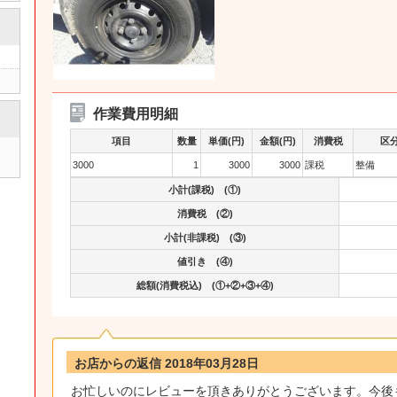
作業費用明細
項目
数量
単価(円)
金額(円)
消費税
区
3000
1
3000
3000
課税
整備
小計(課税) (①)
消費税 (②)
小計(非課税) (③)
値引き (④)
総額(消費税込) (①+②+③+④)
お店からの返信 2018年03月28日
お忙しいのにレビューを頂きありがとうございます。今後