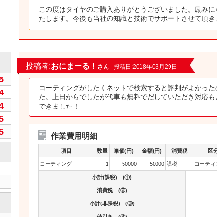
この度はタイヤのご購入ありがとうございました。励みに
たします。今後も当社の知識と技術でサポートさせて頂き
6
投稿者:
おにまーる！
さん
投稿日:2018年03月29日
5
コーティングがしたくネットで検索すると評判がよかった
4
た。上田からでしたが代車も無料でだしていただき対応も
4
できました！
5
5
作業費用明細
項目
数量
単価(円)
金額(円)
消費税
区
コーティング
1
50000
50000
課税
コーティ
小計(課税) (①)
消費税 (②)
小計(非課税) (③)
値引き (④)