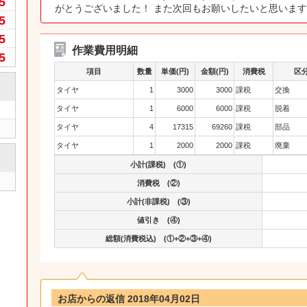
5
がとうございました！ また次回もお願いしたいと思いま
5
5
作業費用明細
5
項目
数量
単価(円)
金額(円)
消費税
区
タイヤ
1
3000
3000
課税
交換
タイヤ
1
6000
6000
課税
脱着
タイヤ
4
17315
69260
課税
部品
タイヤ
1
2000
2000
課税
廃棄
小計(課税) (①)
消費税 (②)
小計(非課税) (③)
値引き (④)
総額(消費税込) (①+②+③+④)
お店からの返信 2018年04月02日