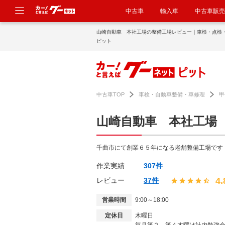
中古車
輸入車
中古車販売
山崎自動車 本社工場の整備工場レビュー｜車検・点検
ピット
中古車TOP
車検・自動車整備・車修理
甲
山崎自動車 本社工場
千曲市にて創業６５年になる老舗整備工場です
作業実績
307件
4.
レビュー
37件
営業時間
9:00～18:00
定休日
木曜日