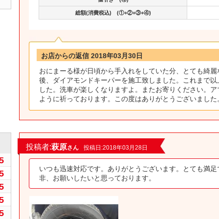
総額(消費税込) (①+②+③+④)
お店からの返信 2018年03月30日
おにまーる様が日頃から手入れをしていた分、とても綺麗
後、ダイアモンドキーパーを施工致しました。これまで以
した。洗車が楽しくなりますよ。またお寄りください。ア
ように祈っております。この度はありがとうございました
0
投稿者:
萩原
さん
投稿日:2018年03月28日
5
いつも迅速対応です。ありがとうございます。とても満足
5
非、お願いしたいと思っております。
5
5
5