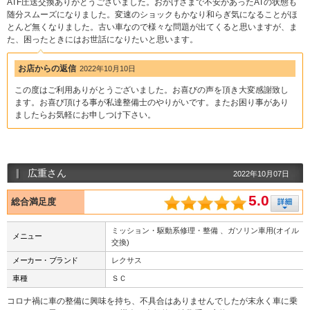
ATF圧送交換ありがとうございました。おかげさまで不安があったATの状態も
随分スムーズになりました。変速のショックもかなり和らぎ気になることがほ
とんど無くなりました。古い車なので様々な問題が出てくると思いますが、ま
た、困ったときにはお世話になりたいと思います。
お店からの返信
2022年10月10日
この度はご利用ありがとうございました。お喜びの声を頂き大変感謝致し
ます。お喜び頂ける事が私達整備士のやりがいです。またお困り事があり
ましたらお気軽にお申しつけ下さい。
広重さん
2022年10月07日
5.0
総合満足度
ミッション・駆動系修理・整備 、ガソリン車用(オイル
メニュー
交換)
メーカー・ブランド
レクサス
車種
ＳＣ
コロナ禍に車の整備に興味を持ち、不具合はありませんでしたが末永く車に乗