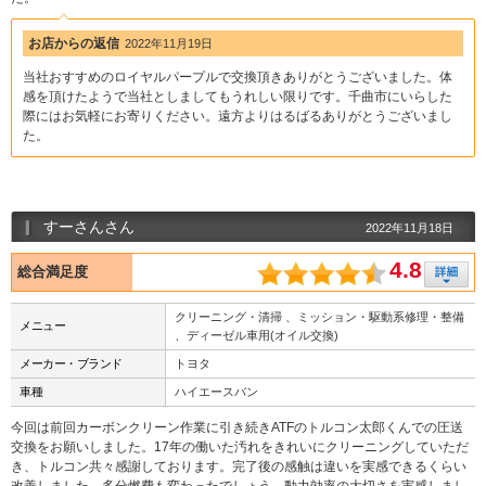
お店からの返信
2022年11月19日
当社おすすめのロイヤルパープルで交換頂きありがとうございました。体
感を頂けたようで当社としましてもうれしい限りです。千曲市にいらした
際にはお気軽にお寄りください。遠方よりはるばるありがとうございまし
た。
すーさんさん
2022年11月18日
4.8
総合満足度
クリーニング・清掃 、ミッション・駆動系修理・整備
メニュー
、ディーゼル車用(オイル交換)
メーカー・ブランド
トヨタ
車種
ハイエースバン
今回は前回カーボンクリーン作業に引き続きATFのトルコン太郎くんでの圧送
交換をお願いしました。17年の働いた汚れをきれいにクリーニングしていただ
き、トルコン共々感謝しております。完了後の感触は違いを実感できるくらい