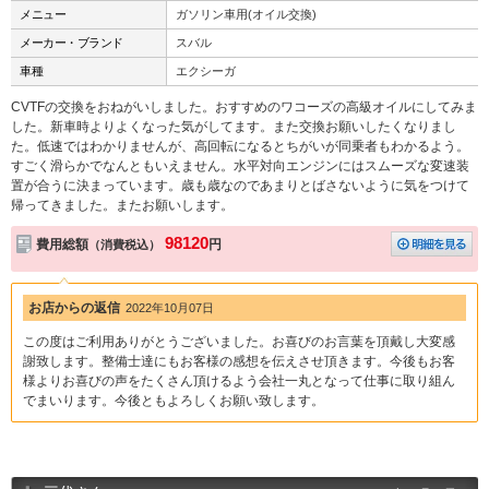
メニュー
ガソリン車用(オイル交換)
メーカー・ブランド
スバル
車種
エクシーガ
CVTFの交換をおねがいしました。おすすめのワコーズの高級オイルにしてみま
した。新車時よりよくなった気がしてます。また交換お願いしたくなりまし
た。低速ではわかりませんが、高回転になるとちがいが同乗者もわかるよう。
すごく滑らかでなんともいえません。水平対向エンジンにはスムーズな変速装
置が合うに決まっています。歳も歳なのであまりとばさないように気をつけて
帰ってきました。またお願いします。
98120
費用総額
円
（消費税込）
お店からの返信
2022年10月07日
この度はご利用ありがとうございました。お喜びのお言葉を頂戴し大変感
謝致します。整備士達にもお客様の感想を伝えさせ頂きます。今後もお客
様よりお喜びの声をたくさん頂けるよう会社一丸となって仕事に取り組ん
でまいります。今後ともよろしくお願い致します。