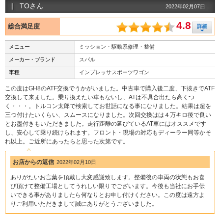
TOさん
2022年02月07日
4.8
総合満足度
メニュー
ミッション・駆動系修理・整備
メーカー・ブランド
スバル
車種
インプレッサスポーツワゴン
この度はGH8のATF交換でうかがいました。中古車で購入後二度、下抜きでATF
交換して来ました。乗り換えたい車もないし、ATは不具合出たら高くつ
く・・・。トルコン太郎で検索してお世話になる事になりました。結果は超を
三つ付けたいくらい、スムースになりました。次回交換はは４万キロ後で良い
とお墨付きもいただきました。走行距離の延びているAT車にはオススメです
し、安心して乗り続けられます。フロント・現場の対応もディーラー同等かそ
れ以上。ご近所にあったらと思った次第です。
お店からの返信
2022年02月10日
ありがたいお言葉を頂戴し大変感謝致します。整備後の車両の状態もお喜
び頂けて整備工場としてうれしい限りでございます。今後も当社にお手伝
いできる事がありましたら何なりとお申し付けください。この度は遠方よ
りご利用いただきまして誠にありがとうございました。