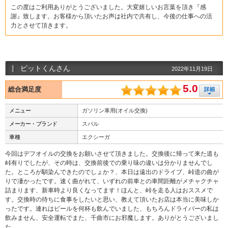
この度はご利用ありがとうございました。大変嬉しいお言葉を頂き『感
謝』致します。お客様から頂いたお声は社内で共有し、今後の仕事への活
力とさせて頂きます。
ピットくんさん
2022年11月19日
5.0
総合満足度
メニュー
ガソリン車用(オイル交換)
メーカー・ブランド
スバル
車種
エクシーガ
今回はデフオイルの交換をお願いさせて頂きました。交換後に帰って来た道も
峠有りでしたが、その時は、交換前後での乗り味の違いは分かりませんでし
た。ところが馴染んできたのでしょか？、本日は遠出のドライブ、峠道の曲が
りで凄かったです。速く曲がれて、いずれの前車との車間距離がメチャクチャ
詰まります、新車時より良くなってます！ほんと、峠を走る人はおススメで
す。交換時の待ちに食事をしたいと思い、教えて頂いたお店は本当に美味しか
ったです。連れはビールを何杯も飲んでいました、もちろんドライバーの私は
飲みません、安全運転でまた、千曲市にお邪魔します。ありがとうございまし
た。