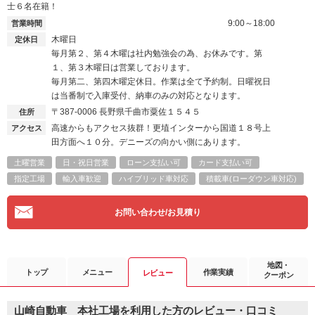
士６名在籍！
9:00～18:00
営業時間
木曜日
定休日
毎月第２、第４木曜は社内勉強会の為、お休みです。第
１、第３木曜日は営業しております。
毎月第二、第四木曜定休日。作業は全て予約制。日曜祝日
は当番制で入庫受付、納車のみの対応となります。
〒387-0006
長野県千曲市粟佐１５４５
住所
高速からもアクセス抜群！更埴インターから国道１８号上
アクセス
田方面へ１０分。デニーズの向かい側にあります。
土曜営業
日・祝日営業
ローン支払い可
カード支払い可
指定工場
輸入車歓迎
ハイブリッド車対応
積載車(ローダウン車対応)
お問い合わせ/お見積り
地図・
トップ
メニュー
作業実績
レビュー
クーポン
山崎自動車 本社工場を利用した方のレビュー・口コミ