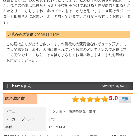
改善しました。多分燃費も変わったでしょう。動力効率の大切さを実感しまし
た。低年式の車は気持ちとお金と高技術をかけてあげると差が歴然と出るとこ
ろがとりこになりますね。今のブームもそこかなと思います。今度はラジエー
ターも山崎さんにお願いしようと思っています。これからも宜しくお願いしま
す。
お店からの返信
2022年11月19日
この度はありがとうございます。作業後の大変貴重なレヴューを頂きまし
て大変感謝致します。大切に乗られているお車のメンテナンスでお役に立
てて光栄です。こちらこそ今後もよろしくお願い致します。またお気軽に
お声がけください。
hamaさん
2022年10月09日
5.0
総合満足度
メニュー
ミッション・駆動系修理・整備
メーカー・ブランド
いすゞ
車種
ビークロス