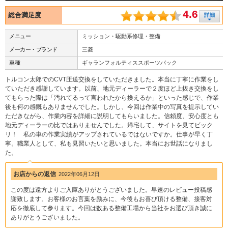
4.6
総合満足度
メニュー
ミッション・駆動系修理・整備
メーカー・ブランド
三菱
車種
ギャランフォルティススポーツバック
トルコン太郎でのCVT圧送交換をしていただきました。本当に丁寧に作業をし
ていただき感謝しています。以前、地元ディーラーで２度ほど上抜き交換をし
てもらった際は「汚れてるって言われたから換えるか」といった感じで、作業
後も何の感慨もありませんでした。しかし、今回は作業中の写真を提示してい
ただきながら、作業内容を詳細に説明してもらいました。信頼度、安心度とも
地元ディーラーの比ではありませんでした。帰宅して、サイトを見てビック
リ！ 私の車の作業実績がアップされているではないですか。仕事が早く丁
寧。職業人として、私も見習いたいと思いました。本当にお世話になりまし
た。
お店からの返信
2022年06月12日
この度は遠方よりご入庫ありがとうございました。早速のレビュー投稿感
謝致します。お客様のお言葉を励みに、今後もお喜び頂ける整備、接客対
応を徹底して参ります。今回は数ある整備工場から当社をお選び頂き誠に
ありがとうございました。