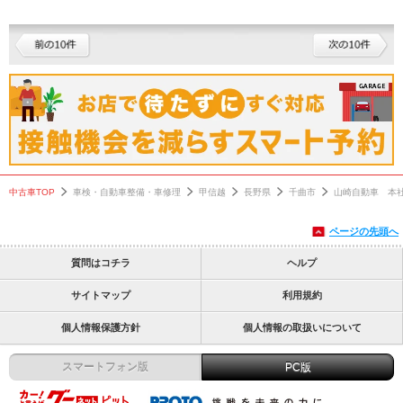
中古車TOP
車検・自動車整備・車修理
甲信越
長野県
千曲市
山崎自動車 本
ページの先頭へ
質問はコチラ
ヘルプ
サイトマップ
利用規約
個人情報保護方針
個人情報の取扱いについて
スマートフォン版
PC版