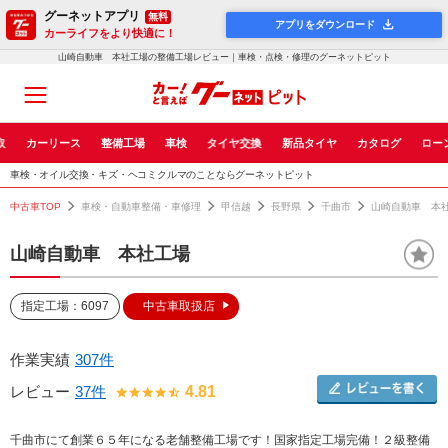
グーネットアプリ
無料
アプリをダウンロード
カーライフをより快適に！
山崎自動車 本社工場の整備工場レビュー｜車検・点検・修理のグーネットピット
取
カーリース
整備工場
車検
タイヤ交換
新品タイヤ
カタログ
ロー
車検・オイル交換・キズ・ヘコミクルマのことならグーネットピット
中古車TOP
車検・自動車整備・車修理
甲信越
長野県
千曲市
山崎自動車 本
山崎自動車 本社工場
指定工場：6097
中古車取扱店
作業実績
307件
レビュー
37件
4.81
千曲市にて創業６５年になる老舗整備工場です！国家指定工場完備！２級整備