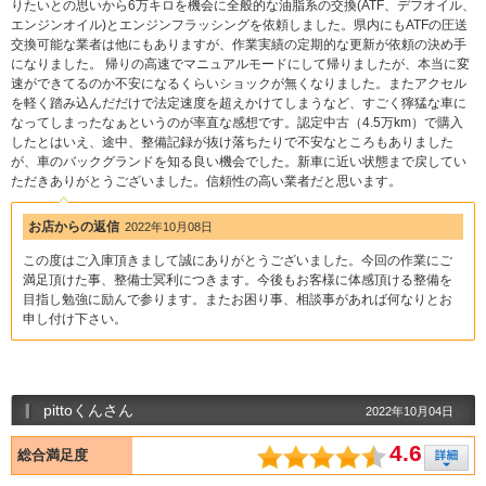
りたいとの思いから6万キロを機会に全般的な油脂系の交換(ATF、デフオイル、
エンジンオイル)とエンジンフラッシングを依頼しました。県内にもATFの圧送
交換可能な業者は他にもありますが、作業実績の定期的な更新が依頼の決め手
になりました。 帰りの高速でマニュアルモードにして帰りましたが、本当に変
速ができてるのか不安になるくらいショックが無くなりました。またアクセル
を軽く踏み込んだだけで法定速度を超えかけてしまうなど、すごく獰猛な車に
なってしまったなぁというのが率直な感想です。認定中古（4.5万km）で購入
したとはいえ、途中、整備記録が抜け落ちたりで不安なところもありました
が、車のバックグランドを知る良い機会でした。新車に近い状態まで戻してい
ただきありがとうございました。信頼性の高い業者だと思います。
お店からの返信
2022年10月08日
この度はご入庫頂きまして誠にありがとうございました。今回の作業にご
満足頂けた事、整備士冥利につきます。今後もお客様に体感頂ける整備を
目指し勉強に励んで参ります。またお困り事、相談事があれば何なりとお
申し付け下さい。
pittoくんさん
2022年10月04日
4.6
総合満足度