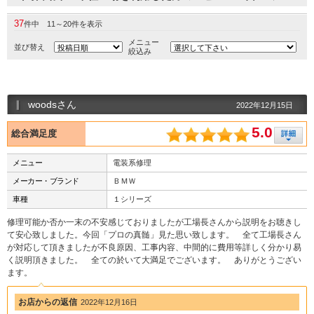
37
件中 11～20件を表示
メニュー
並び替え
絞込み
woodsさん
2022年12月15日
5.0
総合満足度
メニュー
電装系修理
メーカー・ブランド
ＢＭＷ
車種
１シリーズ
修理可能か否か一末の不安感じておりましたが工場長さんから説明をお聴きし
て安心致しました。今回「プロの真髄」見た思い致します。 全て工場長さん
が対応して頂きましたが不良原因、工事内容、中間的に費用等詳しく分かり易
く説明頂きました。 全ての於いて大満足でございます。 ありがとうござい
ます。
お店からの返信
2022年12月16日