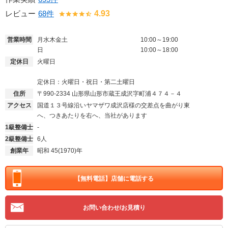
レビュー
68件
4.93
営業時間
月水木金土
10:00～19:00
日
10:00～18:00
定休日
火曜日
定休日：火曜日・祝日・第二土曜日
住所
〒990-2334
山形県山形市蔵王成沢字町浦４７４－４
アクセス
国道１３号線沿いヤマザワ成沢店様の交差点を曲がり東
へ、つきあたりを右へ、当社があります
1級整備士
-
2級整備士
6人
創業年
昭和 45(1970)年
【無料電話】
店舗に電話する
お問い合わせ/お見積り