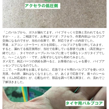
「このバルブから、ガスが漏れてます。パイプそっくり交換と言われてるんで
すが・・」と、ご相談です。お車はマツダ：アクセラ。作業内容はバルブコア
交換になるのですが、当社の在庫で、即、対応できず～の内容でした。
早速、エアコン（クーラー）ガスを回収し、バルブコアを取り外してみます。
すると、漏れてる低圧側用が、当社で在庫している形状では無く（高圧側は一
緒でした）、タイヤのチューブレスバルブに使ってる様なトンガリタイプでし
た。へ～こんなの・・です。お恥ずかしながら初めてみました。
ダメ元で、純正パーツの供給を調べると、お客様のおっしゃる通り、パイプア
ッセンブリになるのでした。
ここで、一旦お車をお返しするのに、応急でタイヤ用のバルブコアを使いガス
充填。今の所、漏れはなくなりました。が、あくまで応急です。後々のシール
性（ゴム対応成分）が、心配なので、部品を調べて再入庫頂く、の、流れでご
了解頂きました。