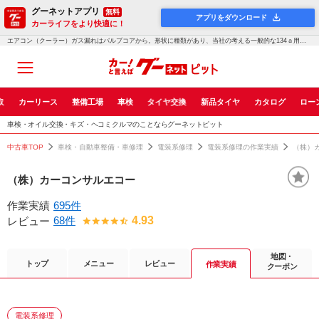
グーネットアプリ
無料
アプリをダウンロード
カーライフをより快適に！
エアコン（クーラー）ガス漏れはバルブコアから。形状に種類があり、当社の考える一般的な134ａ用とは別の物でした。マツダ：アクセラ｜車検・点検・修理のグーネットピット
取
カーリース
整備工場
車検
タイヤ交換
新品タイヤ
カタログ
ロー
車検・オイル交換・キズ・ヘコミクルマのことならグーネットピット
中古車TOP
車検・自動車整備・車修理
電装系修理
電装系修理の作業実績
（株）
（株）カーコンサルエコー
作業実績
695件
68件
4.93
レビュー
地図・
トップ
メニュー
レビュー
作業実績
クーポン
電装系修理