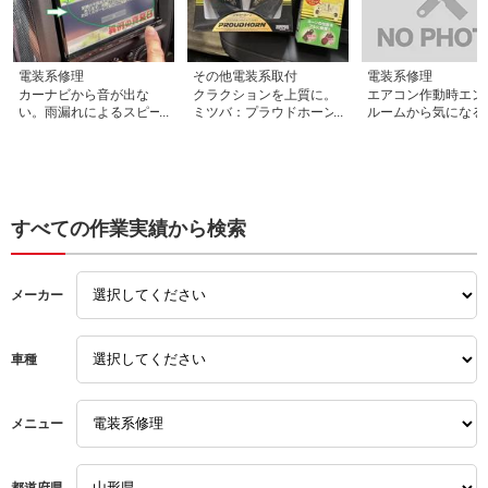
て頂いたので非常に分かり
易かったです。個人的な意
見ですが、自動車整備士は
ドクターだと思っていま
す。こちらの工場さんは名
電装系修理
その他電装系取付
電装系修理
医揃いですね。自分の命を
カーナビから音が出な
クラクションを上質に。
エアコン作動時エン
預けて乗っている自動車で
い。雨漏れによるスピー
ミツバ：プラウドホーン
ルームから気になる
すから安心して運転したい
カー内部抵抗変化？の可
取付。ホンダ：インサイ
の、発生源はコンプ
ですからね。次回も何かあ
能性です。スズキ：ジム
ト
サー 。ガス過多OR
れば宜しくお願いします。
ニーＪＢ２３
混入が起因かも？ス
キ：パレット
すべての作業実績から検索
メーカー
車種
メニュー