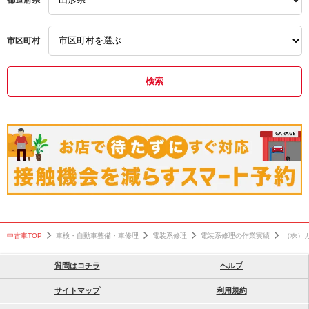
都道府県
市区町村
中古車TOP
車検・自動車整備・車修理
電装系修理
電装系修理の作業実績
（株）
質問はコチラ
ヘルプ
サイトマップ
利用規約