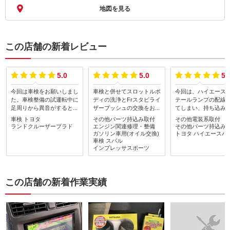
地図を見る
この店舗の新着レビュー
5.0
5.0
5.
今回は車検をお願いしまし
車検と併せてスロットルボ
今回は、ハイエース
た。車検整備の試運転中に
ディの洗浄とFrスタビライ
テールランプの配線
足周りから異音がするとの
ザーブッシュの交換をお願
てしまい、持ち込み
連絡があり、原因としては
いしました。いつもながら
してもらいました。
車検
トヨタ
その他パーツ持込み取付
その他電装系取付
ショックアブソーバーのナ
親切丁寧に対応して頂き、
者では対応できず断
ランドクルーザープラド
エンジン関連修理・整備
その他パーツ持込み
ットが緩んでおり、その隙
作業も文句なし！お値段以
しまい、カーコンサ
ガソリン車用(オイル交換)
トヨタ
ハイエースバ
間から金属音がしていると
上ですね。費用も予想より
車検
スバル
ーさんではこころよ
インプレッサスポーツ
の事でした。しかも、ナッ
安く済みました(^_^)v
入れてくれました。
ト部から錆が発生しており
丁寧かつ迅速で2日間
進行すれば最悪の場合ショ
完成で驚きです。他
ックアブソーバーの切断及
細かい汚れの清掃や
この店舗の新着作業実績
び交換が必要になる可能性
系の説明を丁寧に教
がありました。今回は潤滑
ただき、非常にあり
剤を塗布して頂きナットを
感じました。また何
締め上げて作業出来たとの
ときは、お願いした
事で一安心。随時作業内容
す。
を画像付きで詳しく説明し