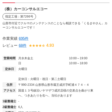
（株）カーコンサルエコー
指定工場：第7266号
山形市付近でクルマのメンテナンスのことなら相談できる「くるまやさん」カ
ーコンサルエコーです！
作業実績
695件
レビュー
68件
4.93
営業時間
月水木金土
10:00～19:00
日
10:00～18:00
定休日
火曜日
定休日：火曜日・祝日・第二土曜日
住所
〒990-2334
山形県山形市蔵王成沢字町浦４７４－４
アクセス
国道１３号線沿いヤマザワ成沢店様の交差点を曲がり東
へ、つきあたりを右へ、当社があります
1級整備士
-
2級整備士
6人