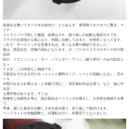
各接点を磨いてキーＳＷを組付け。とりあえず、車両側コネクターに繋ぎ、マ
イナ
スドライバーで回して確認。結果はＯＫ。繰り返しの始動も毎回ＯＫです。
プラグの火花強さも気になり、同様に点検してみると、全然良くなってます。
これで、キースイッチを交換すれば、良くなる事が確認できました。
後は、部品注文、交換の流れになります。が、バリオス２５０のキーＳＷの部
品供
給が、イグニッション・キー・シリンダー・アッシ（鍵２本付）のみの設定と
なっ
てます。この内容もご相談です。
①新品をそのまま付ける（メインと燃料タンク、シートが別鍵になる）。②キ
ーＳ
Ｗ部のみを入れ替える（１本鍵で済む）。③互換社外品を買う。など、他に中
古品
も選択肢があります。そこは、
利便性と信頼性を考え、純正新品キーシリンダを購入し、ＳＷ部を移植する事
で。
早速、届いた新品を分解しＳＷを抜き取り、折り返しで組付けます。
ヘッドライトの光軸調整と、試運転を行い、作業完了となりました。