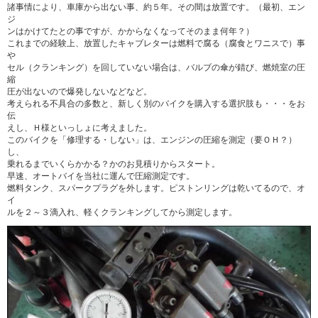
諸事情により、車庫から出ない事、約５年。その間は放置です。（最初、エン
ジ
ンはかけてたとの事ですが、かからなくなってそのまま何年？）
これまでの経験上、放置したキャブレターは燃料で腐る（腐食とワニスで）事
や
セル（クランキング）を回していない場合は、バルブの傘が錆び、燃焼室の圧
縮
圧が出ないので爆発しないなどなど。
考えられる不具合の多数と、新しく別のバイクを購入する選択肢も・・・をお
伝
えし、Ｈ様といっしょに考えました。
このバイクを「修理する・しない」は、エンジンの圧縮を測定（要ＯＨ？）
し、
乗れるまでいくらかかる？かのお見積りからスタート。
早速、オートバイを当社に運んで圧縮測定です。
燃料タンク、スパークプラグを外します。ピストンリングは乾いてるので、オ
イ
ルを２～３滴入れ、軽くクランキングしてから測定します。