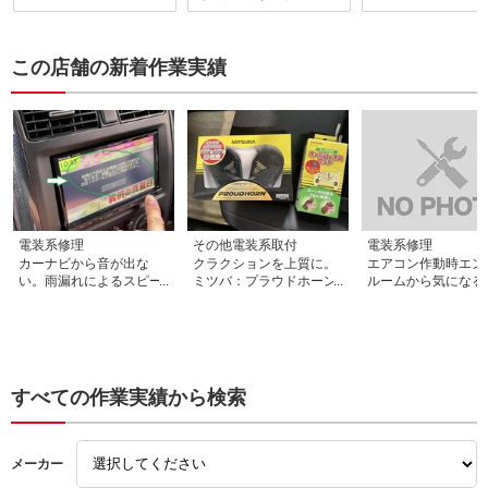
ト部から錆が発生しており
丁寧かつ迅速で2日間
進行すれば最悪の場合ショ
完成で驚きです。他
ックアブソーバーの切断及
細かい汚れの清掃や
この店舗の新着作業実績
び交換が必要になる可能性
系の説明を丁寧に教
がありました。今回は潤滑
ただき、非常にあり
剤を塗布して頂きナットを
感じました。また何
締め上げて作業出来たとの
ときは、お願いした
事で一安心。随時作業内容
す。
を画像付きで詳しく説明し
て頂いたので非常に分かり
易かったです。個人的な意
見ですが、自動車整備士は
ドクターだと思っていま
す。こちらの工場さんは名
電装系修理
その他電装系取付
電装系修理
医揃いですね。自分の命を
カーナビから音が出な
クラクションを上質に。
エアコン作動時エン
預けて乗っている自動車で
い。雨漏れによるスピー
ミツバ：プラウドホーン
ルームから気になる
すから安心して運転したい
カー内部抵抗変化？の可
取付。ホンダ：インサイ
の、発生源はコンプ
ですからね。次回も何かあ
能性です。スズキ：ジム
ト
サー 。ガス過多OR
れば宜しくお願いします。
ニーＪＢ２３
混入が起因かも？ス
キ：パレット
すべての作業実績から検索
メーカー