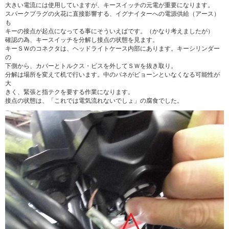
大きい電流には使用していますが、キースイッチの元電が重要になります。
スパークプラグの火花に直接影響する、イグナイターへの電源供給（アース）
も
キーの接点が起点になってる事にそういえばです。（かなり考えましたが）
確認の為、キースイッチを分解し接点の状態を見ます。
キーＳＷのコネクタは、ヘッドライトケース内部にあります。キーシリンダー
の
下側から、カバーとトルクス・ビスを外してＳＷを抜き取り。
分解は場所を変えて机で行います。中のバネがビョーンといなくなる可能性が
大
きく、緊張と指テクを要する作業になります。
接点の状態は、「これでは電気流れないでしょ」の腐食でした。