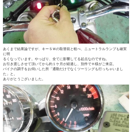
あくまで結果論ですが、キーＳＷの取替前と較べ、ニュートラルランプも確実
に明
るくなっています。やっぱり、全てに影響してる起点なのですね。
お引き渡しさせて頂いてから約１ケ月が経過し、別件でＨ様がご来店。
バイクの調子をお伺いした所「通勤だけでなくツーリングも行っちゃいまし
た」と。
ありがとうございました。