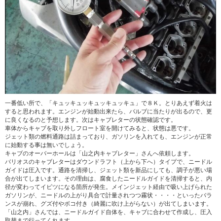
一番低い所で、「キュッキュッキュッキュッキュ」で８Ｋ。とりあえず着火は
すると思われます。エンジンが始動出来たら、バルブに当たりが出るので、更
に良くなるのと予想します。次はキャブレターの状態確認です。
車体からキャブを取り外しフロート室を開けてみると、状態は悪です。
ジェット類の燃料通路は詰まっており、ガソリンを入れても、エンジンが正常
に始動する事は無いでしょう。
キャブのオーバーホールは「山之内キャブレター」さんへ依頼します。
バリオスのキャブレターはダウンドラフト（上から下へ）タイプで、ニードル
ガイドは圧入です。通路を清掃し、ジェット類を新品にしても、調子が悪い場
合が出てしまいます。その理由は、腐食したニードルガイドを清掃すると、内
径が変わってイビツになる箇所が発生。メインジェット経由で吸い上げられた
ガソリンが、ニードルの上がり具合で計量されつつ霧状・・・・といったバラ
ンスが崩れ、グズ付やボコ付き（綺麗に吹け上がらない）が出てしまいます。
「山之内」さんでは、ニードルガイド自体を、キャブに合わせて作成し、圧入
取替まで行ってくれます。