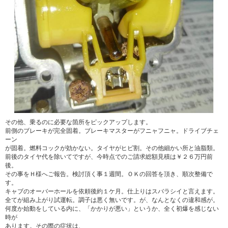
その他、乗るのに必要な箇所をピックアップします。
前側のブレーキが完全固着。ブレーキマスターがフニャフニャ。ドライブチェ
ーン
が固着。燃料コックが効かない。タイヤがヒビ割。その他細かい所と油脂類。
前後のタイヤ代を除いてですが、今時点でのご請求総額見積は￥２６万円前
後。
その事をＨ様へご報告。検討頂く事１週間。ＯＫの回答を頂き、順次整備で
す。
キャブのオーバーホールを依頼後約１ケ月。仕上りはスバラシイと言えます。
全てが組み上がり試運転。調子は悪く無いです。が、なんとなくの違和感が。
何度か始動をしている内に、「かかりが悪い」というか、全く初爆を感じない
時が
あります。その際の症状は、