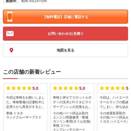
創業年
昭和 45(1970)年
【無料電話】
店舗に電話する
お問い合わせ/お見積り
地図を見る
この店舗の新着レビュー
5.0
5.0
5.
今回は車検をお願いしまし
車検と併せてスロットルボ
今回は、ハイエース
た。車検整備の試運転中に
ディの洗浄とFrスタビライ
テールランプの配線
足周りから異音がするとの
ザーブッシュの交換をお願
てしまい、持ち込み
連絡があり、原因としては
いしました。いつもながら
してもらいました。
車検
トヨタ
その他パーツ持込み取付
その他電装系取付
ショックアブソーバーのナ
親切丁寧に対応して頂き、
者では対応できず断
ランドクルーザープラド
エンジン関連修理・整備
その他パーツ持込み
ットが緩んでおり、その隙
作業も文句なし！お値段以
しまい、カーコンサ
ガソリン車用(オイル交換)
トヨタ
ハイエースバ
間から金属音がしていると
上ですね。費用も予想より
車検
スバル
ーさんではこころよ
インプレッサスポーツ
の事でした。しかも、ナッ
安く済みました(^_^)v
入れてくれました。