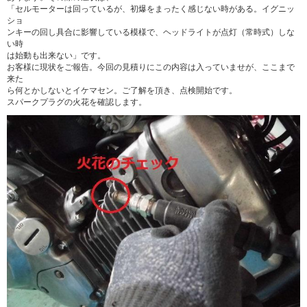
「セルモーターは回っているが、初爆をまったく感じない時がある。イグニッ
ショ
ンキーの回し具合に影響している模様で、ヘッドライトが点灯（常時式）しな
い時
は始動も出来ない」です。
お客様に現状をご報告。今回の見積りにこの内容は入っていませが、ここまで
来た
ら何とかしないとイケマセン。ご了解を頂き、点検開始です。
スパークプラグの火花を確認します。