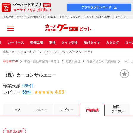
グーネットアプリ
無料
アプリをダウンロード
カーライフをより快適に！
セルは回るがエンジンが始動出来ない時あり イグニッションキースイッチ・端子の腐食 イグナイターへの電源(アース）がスパークプラグの点火に影響 カワサキ・バリオス２５０｜車検・点検・修理のグーネットピット
取
カーリース
整備工場
車検
タイヤ交換
新品タイヤ
カタログ
ロー
車検・オイル交換・キズ・ヘコミクルマのことならグーネットピット
中古車TOP
車検・自動車整備・車修理
電装系修理
電装系修理の作業実績
（株）
（株）カーコンサルエコー
作業実績
695件
68件
4.93
レビュー
地図・
トップ
メニュー
レビュー
作業実績
クーポン
電装系修理