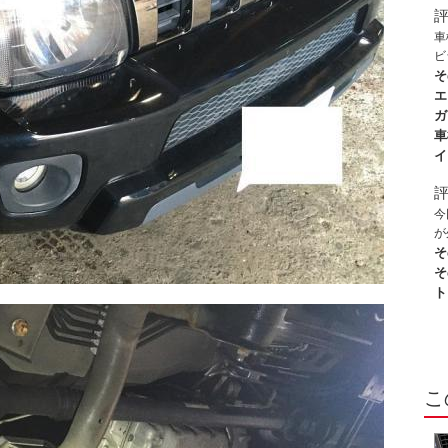
て
バ
車
ま
ビ
締
い
そ
業
文
エ
非
安
ガ
が
車
す
イ
の
て
し
今
が
し
そ
い
そ
け
ト
間
清
き
る
こ