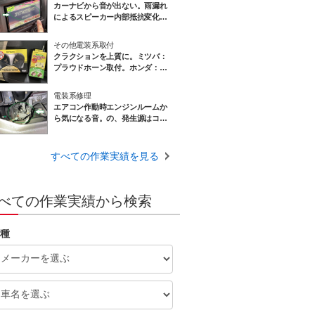
カーナビから音が出ない。雨漏れ
によるスピーカー内部抵抗変化？
の可能性です。スズキ：ジムニー
ＪＢ２３
その他電装系取付
クラクションを上質に。ミツバ：
プラウドホーン取付。ホンダ：イ
ンサイト
電装系修理
エアコン作動時エンジンルームか
ら気になる音。の、発生源はコン
プレッサー 。ガス過多OR空気混
入が起因かも？スズキ：パレット
すべての作業実績を見る
べての作業実績から検索
種