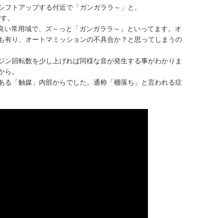
シフトアップする付近で「ガンガララ～」と。
です。
丁度良い常用域で、ズ～っと「ガンガララ～」といってます。オ
も有り、オートマミッションの不具合か？と思ってしまうの
ジン回転数を少し上げれば同様な音が発生する事がわかりま
から。
ある「触媒」内部からでした。通称「棚落ち」と言われる症