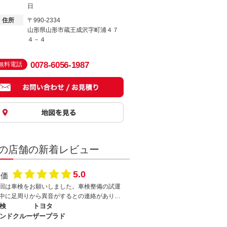
日
住所
〒990-2334
山形県山形市蔵王成沢字町浦４７
４－４
0078-6056-1987
無料電話
の店舗の新着レビュー
5.0
評価
回は車検をお願いしました。車検整備の試運
中に足周りから異音がするとの連絡があり、
因としてはショックアブソーバーのナットが
検
トヨタ
んでおり、その隙間から金属音がしていると
ンドクルーザープラド
事でした。しかも、ナット部から錆が発生し