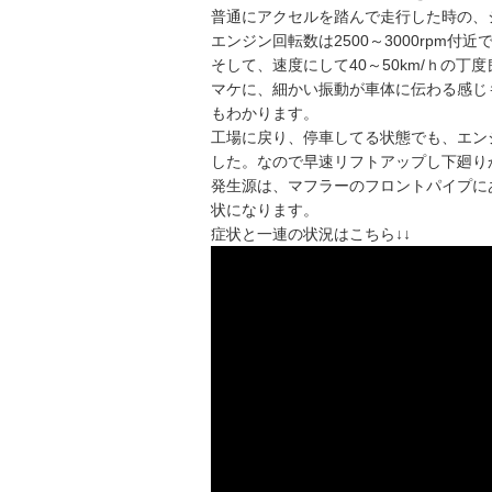
普通にアクセルを踏んで走行した時の、
エンジン回転数は2500～3000rpm付近
そして、速度にして40～50km/ｈの
マケに、細かい振動が車体に伝わる感じ
もわかります。
工場に戻り、停車してる状態でも、エン
した。なので早速リフトアップし下廻り
発生源は、マフラーのフロントパイプに
状になります。
症状と一連の状況はこちら↓↓