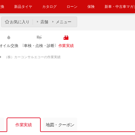
交換
新品タイヤ
カタログ
ローン
保険
新車・中古車マガ
お気に入り
店舗
メニュー
オイル交換
車検・点検・診断
作業実績
（株）カーコンサルエコーの作業実績
作業実績
地図・クーポン