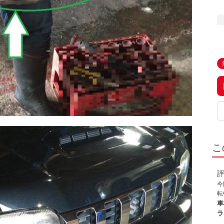
こ
今
転
原
車
緩
ラ
の