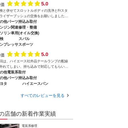
5.0
評価
おり進行すれば最悪の場合ショックアブソー
ーの切断及び交換が必要になる可能性があり
検と併せてスロットルボディの洗浄とFrスタ
した。今回は潤滑剤を塗布して頂きナットを
ライザーブッシュの交換をお願いしました。
め上げて作業出来たとの事で一安心。随時作
つもながら親切丁寧に対応して頂き、作業も
の他パーツ持込み取付
内容を画像付きで詳しく説明して頂いたので
句なし！お値段以上ですね。費用も予想より
ンジン関連修理・整備
常に分かり易かったです。個人的な意見です
く済みました(^_^)v
ソリン車用(オイル交換)
、自動車整備士はドクターだと思っていま
検
スバル
。こちらの工場さんは名医揃いですね。自分
ンプレッサスポーツ
命を預けて乗っている自動車ですから安心し
運転したいですからね。次回も何かあれば宜
5.0
評価
くお願いします。
回は、ハイエース社外品テールランプの配線
外れてしまい、持ち込みで対応してもらいま
た。他の業者では対応できず断られてしま
の他電装系取付
、カーコンサルエコーさんではこころよく受
の他パーツ持込み取付
入れてくれました。対応も丁寧かつ迅速で2日
ヨタ
ハイエースバン
での完成で驚きです。他にも、細かい汚れの
掃や、電装系の説明を丁寧に教えていただ
すべてのレビューを見る
、非常にありがたく感じました。また何かあ
ときは、お願いしたいです。
の店舗の新着作業実績
電装系修理