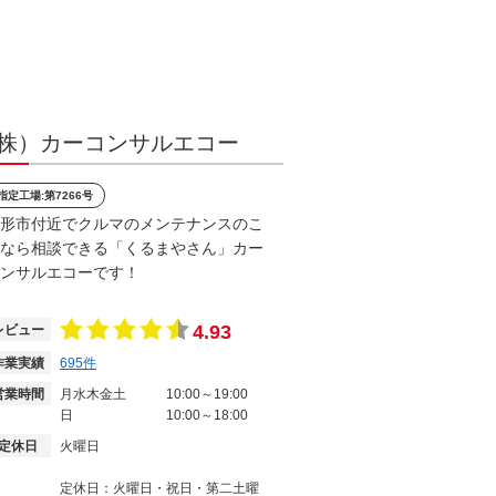
株）カーコンサルエコー
指定工場:第7266号
形市付近でクルマのメンテナンスのこ
なら相談できる「くるまやさん」カー
ンサルエコーです！
4.93
レビュー
作業実績
695
件
営業時間
月水木金土
10:00～19:00
日
10:00～18:00
定休日
火曜日
定休日：火曜日・祝日・第二土曜