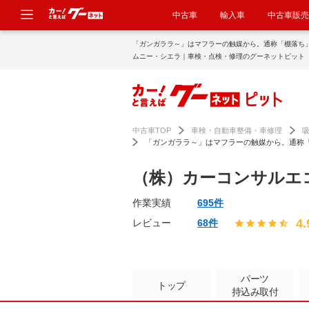
中古車
輸入車
中古車販売
「ガンガララ～」はマフラーの触媒から。通称「棚落ち
ムニー・シエラ｜車検・点検・修理のグーネットピット
中古車TOP
車検・自動車整備・車修理
「ガンガララ～」はマフラーの触媒から。通称
（株）カーコンサルエ
作業実績
695件
4.
レビュー
68件
パーツ
トップ
持込み取付