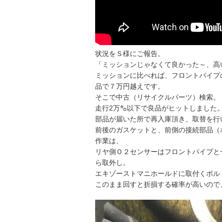
状況をＳ様にご報告。
「ミッションじゃなくて良かった～、高
ミッションに比べれば、フロントパイプ
品で７万円越えです。
そこで中古（リサイクルパーツ）検索。
走行2万㌔以下で良品がヒットしました
部品が届いた所で再入庫頂き、取替を行
前後のガスケットと、前側の接続部品（
作業は、
リヤ側Ｏ２センサーはフロントパイプと
ら取外し。
エキゾーストマニホールドに取付くボル
このまま回すと折損する確率が高いので