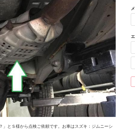
メ
エ
？」とＳ様から点検ご依頼です。お車はスズキ：ジムニーシ