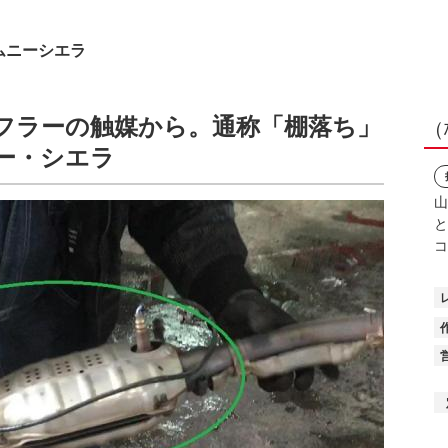
ムニーシエラ
フラーの触媒から。通称「棚落ち」
（
ー・シエラ
山
と
コ