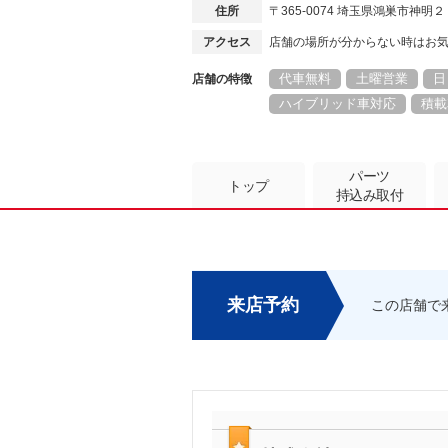
住所
〒365-0074 埼玉県鴻巣市神明
アクセス
店舗の場所が分からない時はお
代車無料
土曜営業
日
店舗の特徴
ハイブリッド車対応
積載
パーツ
トップ
持込み取付
来店予約
この店舗で