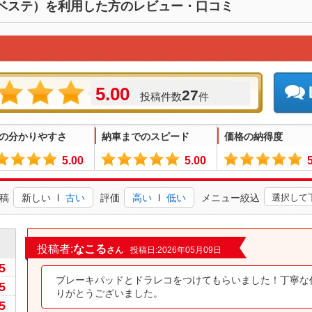
ベステ）を利用した方のレビュー・口コミ
5.00
27
投稿件数
件
の分かりやすさ
納車までのスピード
価格の納得度
5.00
5.00
稿
新しい
l
古い
評価
高い
l
低い
メニュー絞込
0
投稿者:
なこる
さん
投稿日:2026年05月09日
5
ブレーキパッドとドラレコをつけてもらいました！丁寧な
5
りがとうございました。
5