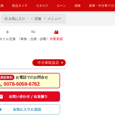
交換
新品タイヤ
カタログ
ローン
保険
新車・中古車マガ
お気に入り
店舗
メニュー
オイル交換
車検・点検・診断
作業実績
中古車取扱店
お電話でのお問合せ
0078-6059-6762