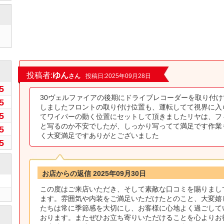
0
投稿者:
ゆん
さん
投稿日:2025年09月28日
5
30ヴェルファイアの後期にドライブレコーダーを取り付
5
しましたフロントの取り付け位置も、運転してて視界に入
5
てワイパーの動く位置にセットして頂きましたリヤは、フ
と写るのか不安でしたが、しっかり写ってて満足です作業
5
く大変満足ですありがとございました
5
お店からの返信 2025年09月30日
この度はご来店いただき、そして素敵な口コミを賜りまし
ます。雰囲気や内装をご満足いただけたとのこと、大変嬉
たちは常に季節感を大切にし、お客様に心地よく過ごして
おります。またぜひお立ち寄りいただけることを心よりお