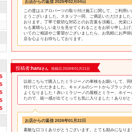
お店からの返信 2026年02月04日
この度はエアロパーツの取り付け施工に関して、ご利用い
とうございました。スタッフ一同、ご満足いただけました
おります。丁寧で親切な対応とのお言葉を頂戴し、光栄に
らも素晴らしい走りを見せてくれることをお祈り申し上げ
いてのご相談やご要望がございましたら、お気軽にお声掛
店を心よりお待ちしております。
0
投稿者:
haru
さん
投稿日:2026年01月21日
5
以前こちらで購入したミラジーノの車検をお願いして、同
5
付けていただきました。キャメルのシートからブラックの
5
よくなりました！赤いミラジーノの屋根とミラー、ホイー
たので、統一感が出てとっても気に入りました！ありがと
5
5
お店からの返信 2026年01月22日
素敵な口コミありがとうございます。とても励みになりま