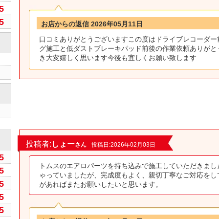
5
5
お店からの返信 2026年05月11日
口コミありがとうございますこの度はドライブレコーダー
グ施工と低ダストブレーキパッド前後の作業依頼ありがと
き大変嬉しく思います今後も宜しくお願い致します
0
投稿者:
しょー
さん
投稿日:2026年02月03日
5
トムスのエアロパーツを持ち込みで施工していただきまし
5
ゃっていましたが、完成度もよく、親切丁寧なご対応をし
5
があればまたお願いしたいと思います。
5
5