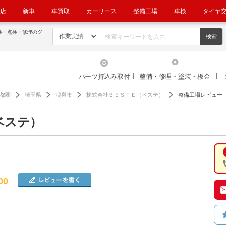
店
新車
車買取
カーリース
整備工場
車検
タイヤ
検・点検・修理のグ
パーツ持込み取付
整備・修理・塗装・板金
都圏
埼玉県
鴻巣市
株式会社ＢＥＳＴＥ（ベステ）
整備工場レビュー
ベステ）
00