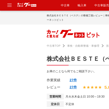
中古車
輸入車
中古車販売
株式会社ＢＥＳＴＥ（ベステ）の整備工場レビュー｜車
ーネットピット
中古車TOP
車検・自動車整備・車修理
首
株式会社ＢＥＳＴＥ（
お車のことなら何でもご相談下さい。
作業実績
27件
5.
レビュー
27件
営業時間
月火水木金土日 10:00～19:30
定休日
不定休