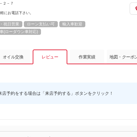
２－２－７
気軽にお電話下さい。
・祝日営業
ローン支払い可
輸入車歓迎
車(ローダウン車対応)
オイル交換
レビュー
作業実績
地図・クーポ
来店予約をする場合は「来店予約する」ボタンをクリック！