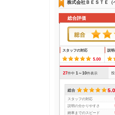
株式会社ＢＥＳＴＥ（
総合評価
スタッフの対応
説明
5.00
27
1～10
投
件中
件表示
5.
総合
スタッフの対応
説明の分かりやすさ
納車までのスピード