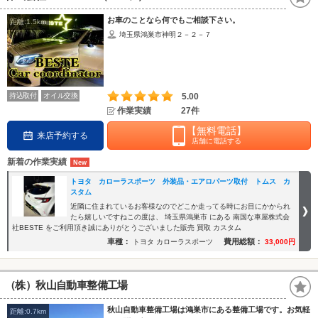
お車のことなら何でもご相談下さい。
距離:1.5km
埼玉県鴻巣市神明２－２－７
持込取付
オイル交換
5.00
作業実績
27件
【無料電話】
来店予約する
店舗に電話する
新着の作業実績
トヨタ カローラスポーツ 外装品・エアロパーツ取付 トムス カ
スタム
近隣に住まれているお客様なのでどこか走ってる時にお目にかかられ
たら嬉しいですねこの度は、 埼玉県鴻巣市 にある 南国な車屋株式会
社BESTE をご利用頂き誠にありがとうございました販売 買取 カスタム
車種：
費用総額：
トヨタ カローラスポーツ
33,000円
（株）秋山自動車整備工場
秋山自動車整備工場は鴻巣市にある整備工場です。お気軽
距離:0.7km