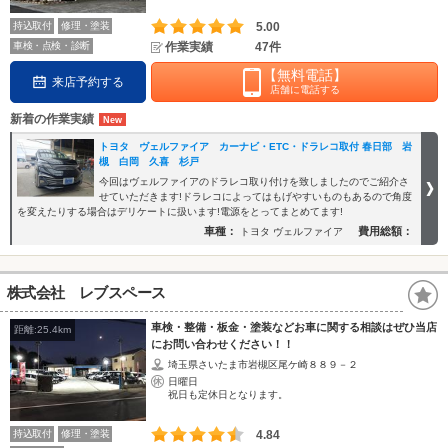
持込取付
修理・塗装
5.00
車検・点検・診断
作業実績
47件
【無料電話】
来店予約する
店舗に電話する
新着の作業実績
トヨタ ヴェルファイア カーナビ・ETC・ドラレコ取付 春日部 岩
槻 白岡 久喜 杉戸
今回はヴェルファイアのドラレコ取り付けを致しましたのでご紹介さ
せていただきます!ドラレコによってはもげやすいものもあるので角度
を変えたりする場合はデリケートに扱います!電源をとってまとめてます!
車種：
費用総額：
トヨタ ヴェルファイア
株式会社 レブスペース
車検・整備・板金・塗装などお車に関する相談はぜひ当店
距離:25.4km
にお問い合わせください！！
埼玉県さいたま市岩槻区尾ケ崎８８９－２
日曜日
祝日も定休日となります。
持込取付
修理・塗装
4.84