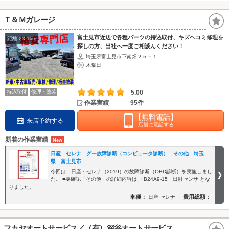
Ｔ＆Ｍガレージ
富士見市近辺で各種パーツの持込取付、キズヘコミ修理を
距離:23.1km
探しの方、当社へ一度ご相談んください！
埼玉県富士見市下南畑２５－１
木曜日
持込取付
修理・塗装
5.00
作業実績
95件
【無料電話】
来店予約する
店舗に電話する
新着の作業実績
日産 セレナ グー故障診断（コンピュータ診断） その他 埼玉
県 富士見市
今回は、日産・セレナ（2019）の故障診断（OBD診断）を実施しまし
た。 ■要確認「その他」の詳細内容は ・B24A9-15 日射センサ とな
りました。
車種：
費用総額：
日産 セレナ
フカヤオートサービス／（有）深谷オートサービス