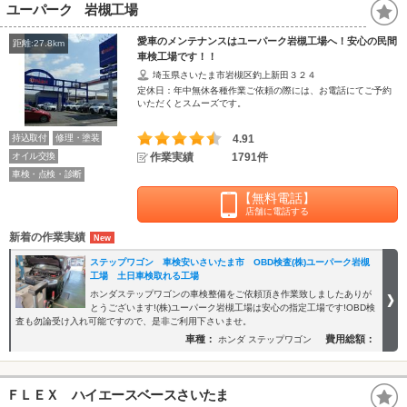
ユーパーク 岩槻工場
愛車のメンテナンスはユーパーク岩槻工場へ！安心の民間
距離:27.8km
車検工場です！！
埼玉県さいたま市岩槻区釣上新田３２４
定休日：年中無休各種作業ご依頼の際には、お電話にてご予約
いただくとスムーズです。
持込取付
修理・塗装
4.91
オイル交換
作業実績
1791件
車検・点検・診断
【無料電話】
店舗に電話する
新着の作業実績
ステップワゴン 車検安いさいたま市 OBD検査(株)ユーパーク岩槻
工場 土日車検取れる工場
ホンダステップワゴンの車検整備をご依頼頂き作業致しましたありが
とうございます!(株)ユーパーク岩槻工場は安心の指定工場です!OBD検
査も勿論受け入れ可能ですので、是非ご利用下さいませ。
車種：
費用総額：
ホンダ ステップワゴン
ＦＬＥＸ ハイエースベースさいたま