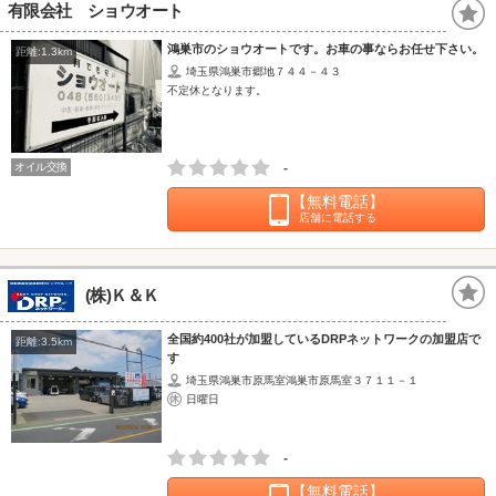
有限会社 ショウオート
鴻巣市のショウオートです。お車の事ならお任せ下さい。
距離:1.3km
埼玉県鴻巣市郷地７４４－４３
不定休となります。
オイル交換
-
【無料電話】
店舗に電話する
(株)Ｋ＆Ｋ
全国約400社が加盟しているDRPネットワークの加盟店で
距離:3.5km
す
埼玉県鴻巣市原馬室鴻巣市原馬室３７１１－１
日曜日
-
【無料電話】