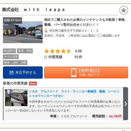
株式会社 ｗｉｔｈ ｌｅａｐｓ
他社でご購入されたお車のメンテナンスも大歓迎！車検、
距離:23.5km
整備、パーツ取付お任せください！！
埼玉県川越市大字下赤坂４２－１－２
定休日：不定休 ご来店前にはお電話にてご確認願います
持込取付
修理・塗装
4.98
オイル交換
作業実績
91件
車検・点検・診断
【無料電話】
来店予約する
店舗に電話する
新着の作業実績
トヨタ アルファード ライト・ウィンカー類修理・整備 シーケン
シャルウインカーつかない
今回作業をさせていただいたのはアルファード30系後期のお車になり
ます。(シーケンシャルウインカーです)今回の不具合は右フロントウイ
ンカーが一切点灯しないという不具合になります。
車種：
費用総額：
トヨタ アルファード
24,750円