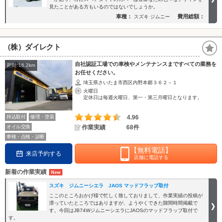
見たことがある方もいるのではないでしょうか。
車種：
費用総額：
スズキ ジムニー
（株）ダイレクト
自社認証工場での車検やメンテナンスまですべての業務を
距離:16.2km
お任せください。
埼玉県さいたま市西区内野本郷３６２－１
火曜日
定休日は毎週火曜日、第一・第三月曜日となります。
持込取付
修理・塗装
4.96
オイル交換
作業実績
68件
車検・点検・診断
【無料電話】
来店予約する
店舗に電話する
新着の作業実績
スズキ ジムニーシエラ JAOS マッドフラップ取付
ここのところおかげ様で忙しく致しておりまして、作業実績の投稿が
滞っていたところではありますが、ようやくできた隙間時間掲載で
す。今回はJB74WジムニーシエラにJAOSのマッドフラップ取付で
す。