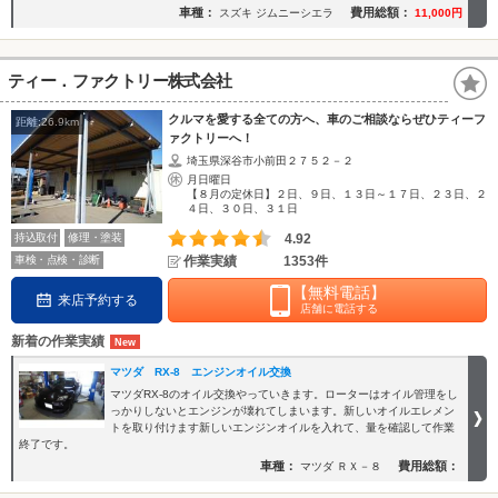
車種：
費用総額：
スズキ ジムニーシエラ
11,000円
ティー．ファクトリー株式会社
クルマを愛する全ての方へ、車のご相談ならぜひティーフ
距離:26.9km
ァクトリーへ！
埼玉県深谷市小前田２７５２－２
月日曜日
【８月の定休日】２日、９日、１３日～１７日、２３日、２
４日、３０日、３１日
持込取付
修理・塗装
4.92
車検・点検・診断
作業実績
1353件
【無料電話】
来店予約する
店舗に電話する
新着の作業実績
マツダ RX-8 エンジンオイル交換
マツダRX-8のオイル交換やっていきます。ローターはオイル管理をし
っかりしないとエンジンが壊れてしまいます。新しいオイルエレメン
トを取り付けます新しいエンジンオイルを入れて、量を確認して作業
終了です。
車種：
費用総額：
マツダ ＲＸ－８