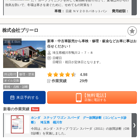
た！ ルーフライニングを外して断熱材を貼り付けて、夏場は外からの
熱気を防いで、冬場は寒さを凌ぐために、せめてもの対策を！
車種：
費用総額：
日産 ＮＶ２００バネットバン
株式会社ブリーロ
新車・中古車販売から車検・修理・鈑金などお車に事はお
距離:8.6km
任せください！
埼玉県桶川市鴨川２－７－８
日曜日
日曜日・祝日が定休日となります。
持込取付
修理・塗装
4.98
オイル交換
作業実績
29件
車検・点検・診断
【無料電話】
来店予約する
店舗に電話する
新着の作業実績
ホンダ ステップ ワゴン スパーダ グー故障診断（コンピュータ診
断） 埼玉県 桶川市
今回は、ホンダ・ステップ ワゴン スパーダ（2011）の故障診断（OB
D診断）を実施しました。