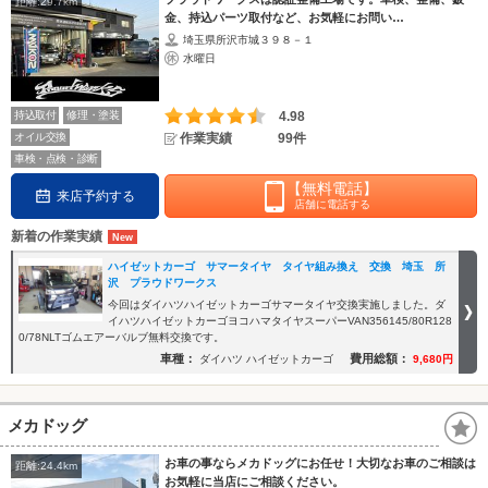
距離:29.7km
金、持込パーツ取付など、お気軽にお問い…
埼玉県所沢市城３９８－１
水曜日
持込取付
修理・塗装
4.98
オイル交換
作業実績
99件
車検・点検・診断
【無料電話】
来店予約する
店舗に電話する
新着の作業実績
ハイゼットカーゴ サマータイヤ タイヤ組み換え 交換 埼玉 所
沢 プラウドワークス
今回はダイハツハイゼットカーゴサマータイヤ交換実施しました。ダ
イハツハイゼットカーゴヨコハマタイヤスーパーVAN356145/80R128
0/78NLTゴムエアーバルブ無料交換です。
車種：
費用総額：
ダイハツ ハイゼットカーゴ
9,680円
メカドッグ
お車の事ならメカドッグにお任せ！大切なお車のご相談は
距離:24.4km
お気軽に当店にご相談ください。