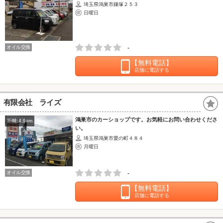
埼玉県鴻巣市鎌塚２５３
日曜日
オイル交換
-
【無料電話】
店舗に電話する
有限会社 ライズ
鴻巣市のカーショップです。お気軽にお問い合わせくださ
距離:4.9km
い。
埼玉県鴻巣市愛の町４８４
月曜日
オイル交換
-
【無料電話】
店舗に電話する