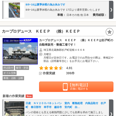
8/9~16は夏季休暇の為お休みです
8/9~16は夏季休暇の為お休みです 17日より通常営業いたします
車種：
費用総額：
日本その他 他 日本
カープロデュース ＫＥＥＰ （株）ＫＥＥＰ
カープロデュース ＫＥＥＰ （株）ＫＥＥＰは杉戸町の
距離:20.5km
自動車販売・整備工場です！
埼玉県北葛飾郡杉戸町堤根４６６８
月曜日
月曜日が定休日です。お電話でのお問合せの際は、車検証や
部品（説明書等含む）をお手元にお電話下さい。
持込取付
修理・塗装
4.91
オイル交換
作業実績
399件
車検・点検・診断
【無料電話】
店舗に電話する
新着の作業実績
日産 ＮＶ２００バネットバン 室内 断熱処理 内装品取付 杉戸
町 春日部市 幸手市 越谷市 宮代町 白…
バンの宿命とも言える耐熱問題に少しでも効果を求めて施工しまし