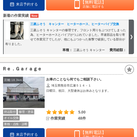
【無料電話】
来店予約する
店舗に電話する
新着の作業実績
三菱ふそう キャンター ヒーターホース、ヒーターパイプ交換
三菱ふそう キャンターの修理です。フロント周りをぶつけてしまった
為、ヒーターホースとパイプがつぶれていました。早速部品を取り寄
せて作業完了でしたが、他にもぶつかった衝撃で破損している部分が
有りました。
車種：
費用総額：
三菱ふそう キャンター
Ｒｅ．Ｇａｒａｇｅ
お車のことなら何でもご相談下さい。
距離:18.3km
埼玉県熊谷市広瀬５１４－１
日曜日、祝日、大型連休はお休みとなります。
持込取付
修理・塗装
5.00
オイル交換
作業実績
48件
車検・点検・診断
【無料電話】
来店予約する
店舗に電話する