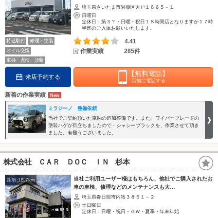
埼玉県さいたま市岩槻区大戸１６６５－１
日曜日
定休日：第３？・日曜・祝日１８時閉店となりますが１７時
半迄のご入庫お願いいたします。
持込取付
修理・塗装
4.41
オイル交換
作業実績
285件
車検・点検・診断
【無料電話】
来店予約する
店舗に電話する
新着の作業実績
ミラジーノ 整備依頼
当社でご契約頂いた車輌の追加整備です。また、ワイパーブレードの
塗装ハゲが目立ちましたので・シャシーブラックを、作業させて頂き
ました。有難うございました。
株式会社 ＣＡＲ ＤＯＣ ＩＮ 杉本
当社ご利用ユーザー様はもちろん、他社でご購入されたお
距離:18.7km
車の車検、修理などのメンテナンスも大…
埼玉県春日部市内牧３８５１－２
土日曜日
定休日：日曜・祝日・ＧＷ・夏季・年末年始