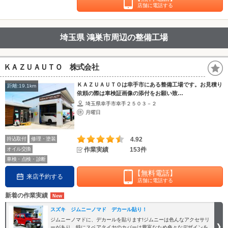
店舗に電話する
埼玉県 鴻巣市周辺の整備工場
ＫＡＺＵＡＵＴＯ 株式会社
ＫＡＺＵＡＵＴＯは幸手市にある整備工場です。お見積り
距離:19.1km
依頼の際は車検証画像の添付をお願い致…
埼玉県幸手市幸手２５０３－２
月曜日
持込取付
修理・塗装
4.92
オイル交換
作業実績
153件
車検・点検・診断
【無料電話】
来店予約する
店舗に電話する
新着の作業実績
スズキ ジムニーノマド デカール貼り！
ジムニーノマドに、デカールを貼ります!ジムニーは色んなアクセサリ
ーがあり、特にスペアタイヤのカバーは豊富なため色々なデザインを