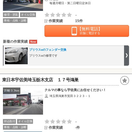
毎週月曜日・第二日曜日定休日
修理・塗装
オイル交換
-
車検・点検・診断
作業実績
15件
【無料電話】
店舗に電話する
新着の作業実績
プリウスαのフェンダー交換
プリウスαの修理です
東日本宇佐美埼玉栃木支店 １７号鴻巣
クルマの事なら宇佐美にお任せください！
距離:3.3km
埼玉県鴻巣市箕田３２２３－１
持込取付
オイル交換
-
車検・点検・診断
作業実績
-件