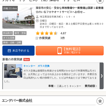
深谷市の安心・安全な車検整備や一般整備は国家１級整備
距離:23.4km
士のいるフカヤオートサービスへお任せ…
埼玉県深谷市東方町１－１９－４
日曜日
定休日：日曜日・祝日・第２土曜日平日受付は夜１８時３０
分まで行っております。
持込取付
修理・塗装
4.87
オイル交換
作業実績
3件
車検・点検・診断
【無料電話】
来店予約する
店舗に電話する
新着の作業実績
キャンター ガラス交換
ガラス交換は接着剤を乾燥させる時間がかかるので作業時間は凡そ1
日、お天気によってはそれ以上かかる場合がございますが、作業日当
日は気持ちいい程の快晴でした。ヒビは中央あたりまで伸びておりま
した。
車種：
費用総額：
三菱ふそう キャンター
エンデバー株式会社