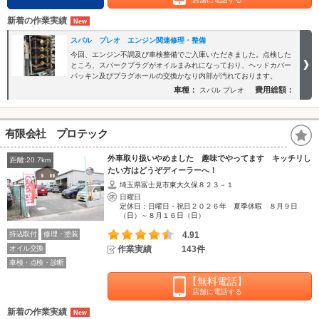
新着の作業実績
スバル プレオ エンジン関連修理・整備
今回、エンジン不調及び車検整備でご入庫いただきました。点検した
ところ、スパークプラグがオイルまみれになっており、ヘッドカバー
パッキン及びプラグホールの交換かなり内部が汚れております。
車種：
費用総額：
スバル プレオ
有限会社 プロテック
外車取り扱いやめました 趣味でやってます キッチリし
距離:20.7km
たい方はどうぞディーラーへ！
埼玉県富士見市東大久保８２３－１
日曜日
定休日：日曜日・祝日２０２６年 夏季休暇 ８月９日
（日）～８月１６日（日）
持込取付
修理・塗装
4.91
オイル交換
作業実績
143件
車検・点検・診断
【無料電話】
店舗に電話する
新着の作業実績