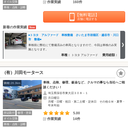
オイル交換
作業実績
160件
車検・点検・診断
【無料電話】
店舗に電話する
新着の作業実績
■トヨタ アルファード 車検整備 さいたま市岩槻区・越谷市・川口
市 整備■
車検前に弊社にて整備済みの車両となりますので、今回は車検のみ実
施となります。
車種：
費用総額：
トヨタ アルファード
（有）川田モータース
車検、点検、修理、鈑金など、クルマの事なら当社へご相
距離:26.3km
談ください！
埼玉県深谷市東大沼３０８－１
月日曜日
月曜・日曜・祝日・第二土曜・定休日 その他ＧＷ・夏季・
年末年始
持込取付
修理・塗装
5.00
オイル交換
作業実績
14件
車検・点検・診断