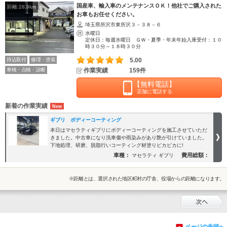
国産車、輸入車のメンテナンスＯＫ！他社でご購入された
距離:28.9km
お車もお任せください。
埼玉県所沢市東所沢３－３８－６
水曜日
定休日：毎週水曜日 ＧＷ・夏季・年末年始入庫受付：１０
時３０分～１８時３０分
持込取付
修理・塗装
5.00
車検・点検・診断
作業実績
159件
【無料電話】
店舗に電話する
新着の作業実績
ギブリ ボディーコーティング
本日はマセラティギブリにボディーコーティングを施工させていただ
きました。中古車になり洗車傷や雨染みがあり艶が引けていました。
下地処理、研磨、脱脂行いコーティング材塗りピカピカに!
車種：
費用総額：
マセラティ ギブリ
※距離とは、選択された地区町村の庁舎、役場からの距離になります。
ページの先頭へ