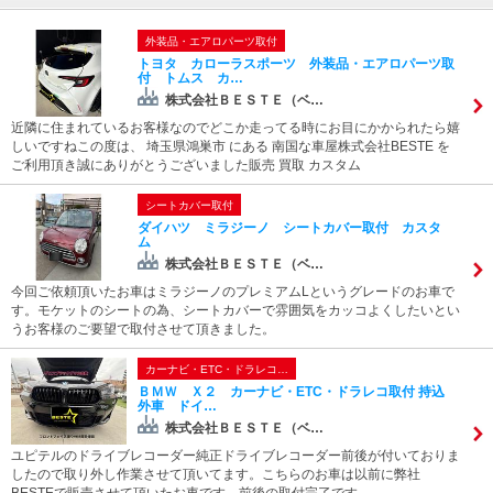
外装品・エアロパーツ取付
トヨタ カローラスポーツ 外装品・エアロパーツ取
付 トムス カ…
株式会社ＢＥＳＴＥ（ベ…
近隣に住まれているお客様なのでどこか走ってる時にお目にかかられたら嬉
しいですねこの度は、 埼玉県鴻巣市 にある 南国な車屋株式会社BESTE を
ご利用頂き誠にありがとうございました販売 買取 カスタム
シートカバー取付
ダイハツ ミラジーノ シートカバー取付 カスタ
ム
株式会社ＢＥＳＴＥ（ベ…
今回ご依頼頂いたお車はミラジーノのプレミアムLというグレードのお車で
す。モケットのシートの為、シートカバーで雰囲気をカッコよくしたいとい
うお客様のご要望で取付させて頂きました。
カーナビ・ETC・ドラレコ…
ＢＭＷ Ｘ２ カーナビ・ETC・ドラレコ取付 持込
外車 ドイ…
株式会社ＢＥＳＴＥ（ベ…
ユピテルのドライブレコーダー純正ドライブレコーダー前後が付いておりま
したので取り外し作業させて頂いてます。こちらのお車は以前に弊社