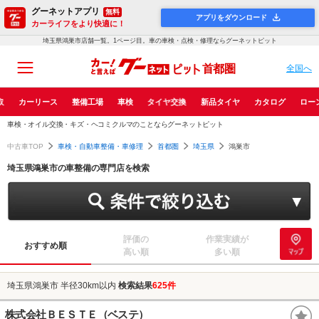
グーネットアプリ
無料
アプリをダウンロード
カーライフをより快適に！
埼玉県鴻巣市店舗一覧。1ページ目。車の車検・点検・修理ならグーネットピット
首都圏
全国へ
取
カーリース
整備工場
車検
タイヤ交換
新品タイヤ
カタログ
ロー
車検・オイル交換・キズ・ヘコミクルマのことならグーネットピット
中古車TOP
車検・自動車整備・車修理
首都圏
埼玉県
鴻巣市
埼玉県鴻巣市の車整備の専門店を検索
評価の
作業実績が
おすすめ順
高い順
多い順
埼玉県鴻巣市 半径30km以内
検索結果
625件
株式会社ＢＥＳＴＥ（ベステ）