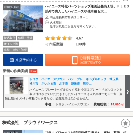
ハイエース特化パーツショップ兼認証整備工場。ＦＬＥＸ
距離:6.4km
以外で購入したハイエースや他車種も大…
埼玉県桶川市加納２１５－１
火水曜日
是非お気軽にお立ち寄りください。
持込取付
修理・塗装
4.67
オイル交換
作業実績
109件
車検・点検・診断
【無料電話】
来店予約する
店舗に電話する
新着の作業実績
トヨタ ハイエースワゴン バン ブレーキペダルロック 埼玉県
桶川市 さいたま市 北本市 鴻巣市 熊谷…
ハイエース ブレーキペダルロック取付今回はブレーキペダルロックを
取り付けさせていただきました!ハイエースは人気車種である一方、盗
難に狙われやすい車種でもあるため、盗難対策は欠かせません。
車種：
費用総額：
トヨタ ハイエースワゴン
74,800円
株式会社 プラウドワークス
プラウドワークスは認証整備工場です。車検、整備、鈑