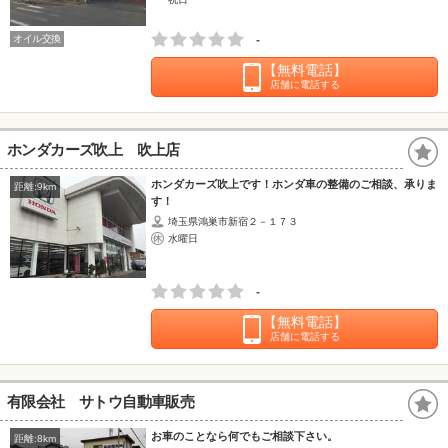
オイル交換
-
【無料電話】
店舗に電話する
ホンダカーズ吹上 吹上店
ホンダカーズ吹上です！ホンダ車の整備のご相談、承りま
距離:9km
す！
埼玉県鴻巣市新宿２－１７３
水曜日
-
【無料電話】
店舗に電話する
有限会社 サトウ自動車販売
お車のことなら何でもご相談下さい。
距離:8km