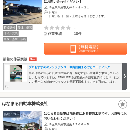
にお問い合わせください！
埼玉県鴻巣市天神４－８－３１
日曜日
日曜、祝日、第２土曜は定休日となります。
持込取付
修理・塗装
-
オイル交換
作業実績
18件
車検・点検・診断
【無料電話】
店舗に電話する
新着の作業実績
プロおすすめのメンテナンス 車内抗菌まるごとコーティング
車内は締め切られた密閉空間の為、嫌なにおいや雑菌が繁殖している
といわれていますね。ETAKJETは抗菌成分の固定化技術により、にお
いの元となる雑菌やウイルスを長期不活化することを可能にしまし
た。
はなまる自動車株式会社
はなまる自動車は鴻巣市にある整備工場です。お気軽にお
距離:3.2km
問い合わせください！
埼玉県鴻巣市屈巣２７０６－５
月曜日