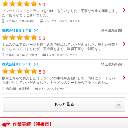
5.0
ブレーキパッドとドラレコをつけてもらいました！丁寧な作業で満足しまし
た！ありがとうございました。
その他パーツ持込み取付
メルセデス・ベンツ／Ｓクラス
株式会社ＢＥＳＴＥ（ベ…
[埼玉県鴻巣市]
5.0
トムスのエアロパーツを持ち込みで施工していただきました。難しい作業と
おっしゃっていましたが、完成度もよく、親切丁寧なご対応をして…
外装品・エアロパーツ取付
トヨタ／カローラスポーツ
株式会社ＢＥＳＴＥ（ベ…
[埼玉県鴻巣市]
5.0
以前こちらで購入したミラジーノの車検をお願いして、同時にシートカバー
も取り付けていただきました。キャメルのシートからブラックのシ…
内装補修・修理車検
ダイハツ／ミラジーノ
もっと見る
作業実績【鴻巣市】