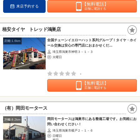
【無料電話】
来店予約する
店舗に電話する
格安タイヤ トレッド鴻巣店
全国チェーンイエローハット系列グループ！タイヤ・ホイ
距離:1.6km
ール交換は安心の専門店におまかせくだ…
埼玉県鴻巣市神明３－１－３
火曜日
-
【無料電話】
店舗に電話する
（有）岡田モータース
岡田モータースは鴻巣市にある整備工場です。お気軽にお
距離:8.2km
問い合わせください！
埼玉県鴻巣市榎戸２－１－６
日曜日
祝日