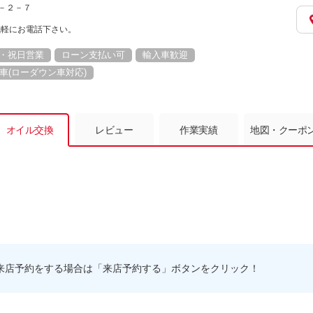
２－２－７
気軽にお電話下さい。
・祝日営業
ローン支払い可
輸入車歓迎
車(ローダウン車対応)
オイル交換
レビュー
作業実績
地図・クーポ
来店予約をする場合は「来店予約する」ボタンをクリック！