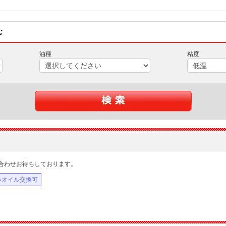
む
油種
粘度
合わせお待ちしております。
みオイル交換可