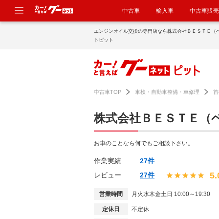
中古車
輸入車
中古車販売
エンジンオイル交換の専門店なら株式会社ＢＥＳＴＥ（
トピット
中古車TOP
車検・自動車整備・車修理
首
株式会社ＢＥＳＴＥ（
お車のことなら何でもご相談下さい。
作業実績
27件
5.
レビュー
27件
営業時間
月火水木金土日 10:00～19:30
定休日
不定休