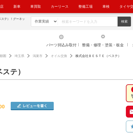
店
新車
車買取
カーリース
整備工場
車検
タイヤ
ベステ）！グーネッ
パーツ持込み取付
整備・修理・塗装・板金
都圏
埼玉県
鴻巣市
オイル交換
株式会社ＢＥＳＴＥ（ベステ）
ベステ）
00