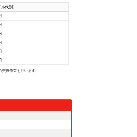
イル代別）
円
円
円
円
円
円
の交換作業を行います。