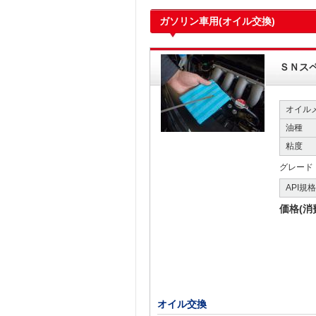
ガソリン車用(オイル交換)
ＳＮス
オイル
油種
粘度
グレード
API規
価格(消
オイル交換