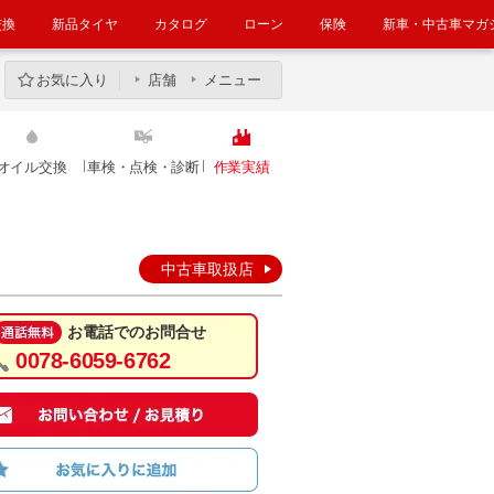
交換
新品タイヤ
カタログ
ローン
保険
新車・中古車マガ
お気に入り
店舗
メニュー
オイル交換
車検・点検・診断
作業実績
中古車取扱店
お電話でのお問合せ
0078-6059-6762