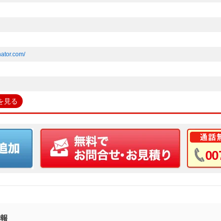
nator.com/
を見る
00
報