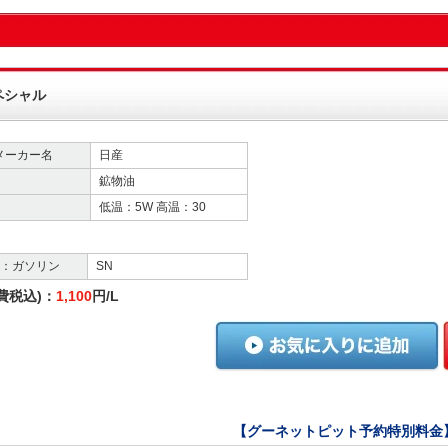
ペシャル
メーカー名
日産
鉱物油
低温：5W 高温：30
格：ガソリン
SN
費税込)：
1,100
円/L
【グーネットピット予約特別料金