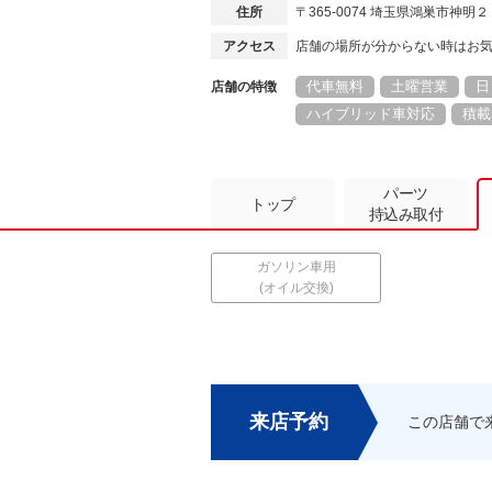
住所
〒365-0074 埼玉県鴻巣市神明
アクセス
店舗の場所が分からない時はお
代車無料
土曜営業
日
店舗の特徴
ハイブリッド車対応
積載
パーツ
トップ
持込み取付
ガソリン車用
(オイル交換)
来店予約
この店舗で