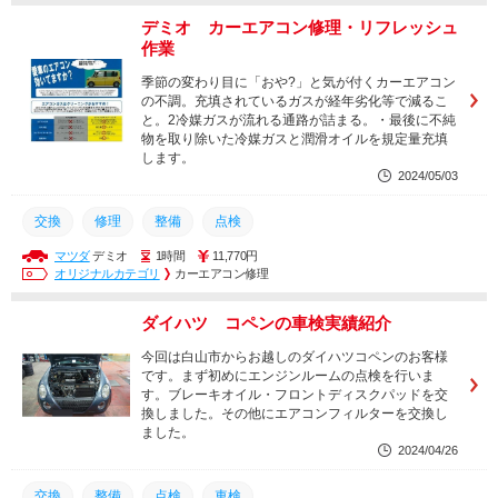
デミオ カーエアコン修理・リフレッシュ
作業
季節の変わり目に「おや?」と気が付くカーエアコン
の不調。充填されているガスが経年劣化等で減るこ
と。2冷媒ガスが流れる通路が詰まる。・最後に不純
物を取り除いた冷媒ガスと潤滑オイルを規定量充填
します。
2024/05/03
交換
修理
整備
点検
マツダ
デミオ
1時間
11,770円
オリジナルカテゴリ
カーエアコン修理
ダイハツ コペンの車検実績紹介
今回は白山市からお越しのダイハツコペンのお客様
です。まず初めにエンジンルームの点検を行いま
す。ブレーキオイル・フロントディスクパッドを交
換しました。その他にエアコンフィルターを交換し
ました。
2024/04/26
交換
整備
点検
車検