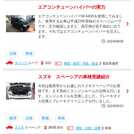
エアコンチューンハイパーの実力
エアコンチューンハイパーW-4400を使用してみまし
た。使用するお車は平成23年登録のダイハツムーヴ
です。圧力確認しますと、高圧側が若干低めに出て
ます。それではエアコンチューンハイパーを注入し
ます。
2024/06/08
点検
整備
ダイハツ
ムーヴ
10分
整備・修理・塗装・板金
電装系修理
スズキ スペーシアの車検実績紹介
今回は能美市からお越しのスズキスペーシアのお客
様です。まず初めにエンジンルームの点検を行いま
す。エンジンオイルを交換しました。ブレーキオイ
ル交換とブレーキクリーニングを行いました。
2024/05/24
修理
点検
整備
車検
スズキ
スペーシア
2時間 30分
車検・点検・診断
車検