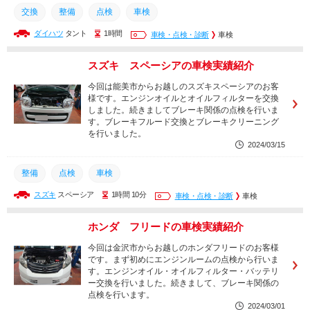
交換
整備
点検
車検
ダイハツ
タント
1時間
車検・点検・診断
車検
スズキ スペーシアの車検実績紹介
今回は能美市からお越しのスズキスペーシアのお客
様です。エンジンオイルとオイルフィルターを交換
しました。続きましてブレーキ関係の点検を行いま
す。ブレーキフルード交換とブレーキクリーニング
を行いました。
2024/03/15
整備
点検
車検
スズキ
スペーシア
1時間 10分
車検・点検・診断
車検
ホンダ フリードの車検実績紹介
今回は金沢市からお越しのホンダフリードのお客様
です。まず初めにエンジンルームの点検から行いま
す。エンジンオイル・オイルフィルター・バッテリ
ー交換を行いました。続きまして、ブレーキ関係の
点検を行います。
2024/03/01