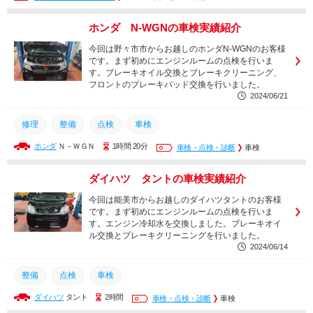
ホンダ N-WGNの車検実績紹介
今回は野々市市からお越しのホンダN-WGNのお客様
です。まず初めにエンジンルームの点検を行いま
す。ブレーキオイル交換とブレーキクリーニング、
フロントのブレーキパッド交換を行いました。
2024/06/21
修理
整備
点検
車検
ホンダ
Ｎ－ＷＧＮ
1時間 20分
車検・点検・診断
車検
ダイハツ タントの車検実績紹介
今回は能美市からお越しのダイハツタントのお客様
です。まず初めにエンジンルームの点検を行いま
す。エンジン冷却水を交換しました。ブレーキオイ
ル交換とブレーキクリーニングを行いました。
2024/06/14
整備
点検
車検
ダイハツ
タント
2時間
車検・点検・診断
車検