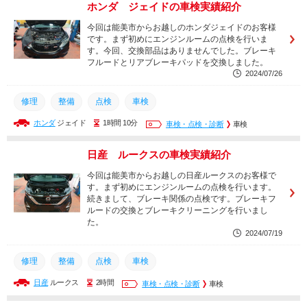
ホンダ ジェイドの車検実績紹介
今回は能美市からお越しのホンダジェイドのお客様
です。まず初めにエンジンルームの点検を行いま
す。今回、交換部品はありませんでした。ブレーキ
フルードとリアブレーキパッドを交換しました。
2024/07/26
修理
整備
点検
車検
ホンダ
ジェイド
1時間 10分
車検・点検・診断
車検
日産 ルークスの車検実績紹介
今回は能美市からお越しの日産ルークスのお客様で
す。まず初めにエンジンルームの点検を行います。
続きまして、ブレーキ関係の点検です。ブレーキフ
ルードの交換とブレーキクリーニングを行いまし
た。
2024/07/19
修理
整備
点検
車検
日産
ルークス
2時間
車検・点検・診断
車検