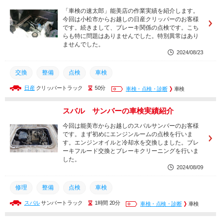
「車検の速太郎」能美店の作業実績を紹介します。
今回は小松市からお越しの日産クリッパーのお客様
です。続きまして、ブレーキ関係の点検です。こち
らも特に問題はありませんでした。特別異常はあり
ませんでした。
2024/08/23
交換
整備
点検
車検
日産
クリッパートラック
50分
車検・点検・診断
車検
スバル サンバーの車検実績紹介
今回は能美市からお越しのスバルサンバーのお客様
です。まず初めにエンジンルームの点検を行いま
す。エンジンオイルと冷却水を交換しました。ブレ
ーキフルード交換とブレーキクリーニングを行いま
した。
2024/08/09
修理
整備
点検
車検
スバル
サンバートラック
1時間 20分
車検・点検・診断
車検