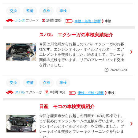
交換
整備
点検
車検
ホンダ
フリード
1時間 20分
車検・点検・診断
車検
スバル エクシーガの車検実績紹介
今回は川北町からお越しのスバルエクシーガのお客
様です。エンジンオイル・オイルフィルター・エア
エレメントを交換しました。続きまして、ブレーキ
関係の点検を行います。リアのブレーキパッド交換
を行いました。
2024/02/23
交換
整備
点検
車検
スバル
エクシーガ
1時間 30分
車検・点検・診断
車検
日産 モコの車検実績紹介
今回は能美市からお越しの日産モコのお客様です。
まず初めにエンジンルームの点検を行います。エン
ジンオイルとオイルフィルターを交換しました。ブ
レーキオイル交換とブレーキクリーニングを行いま
した。