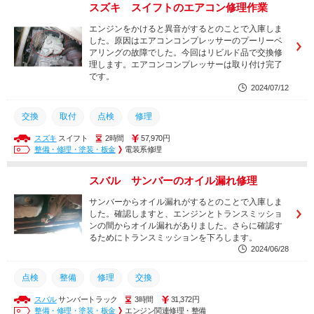
スズキ スイフトのエアコン修理作業
エンジンをかけると異音がするとのことで入庫しま
した。原因はエアコンコンプレッサーのプーリーベ
アリングの故障でした。今回はリビルド品で交換修
理します。エアコンコンプレッサーは取り付け完了
です。
2024/07/12
交換
取付
点検
修理
スズキ
スイフト
2時間
57,970円
整備・修理・塗装・板金
電装系修理
スバル サンバーのオイル漏れ修理
サンバーからオイル漏れがするとのことで入庫しま
した。確認しますと、エンジンとトランスミッショ
ンの間からオイル漏れがありました。さらに確認す
るためにトランスミッションを下ろします。
2024/06/28
点検
整備
修理
交換
スバル
サンバートラック
3時間
31,372円
整備・修理・塗装・板金
エンジン関連修理・整備