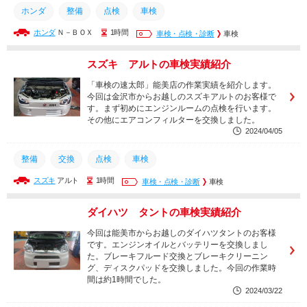
ホンダ
整備
点検
車検
ホンダ
Ｎ－ＢＯＸ
1時間
車検・点検・診断
車検
スズキ アルトの車検実績紹介
「車検の速太郎」能美店の作業実績を紹介します。
今回は金沢市からお越しのスズキアルトのお客様で
す。まず初めにエンジンルームの点検を行います。
その他にエアコンフィルターを交換しました。
2024/04/05
整備
交換
点検
車検
スズキ
アルト
1時間
車検・点検・診断
車検
ダイハツ タントの車検実績紹介
今回は能美市からお越しのダイハツタントのお客様
です。エンジンオイルとバッテリーを交換しまし
た。ブレーキフルード交換とブレーキクリーニン
グ、ディスクパッドを交換しました。今回の作業時
間は約1時間でした。
2024/03/22