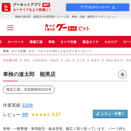
グーネットアプリ
無料
アプリをダウンロード
カーライフをより快適に！
車検の速太郎 能美店の作業実績！1ページ目。車検・点検・修理のグーネットピット
取
カーリース
整備工場
車検
タイヤ交換
新品タイヤ
カタログ
ロー
車検・オイル交換・キズ・ヘコミクルマのことならグーネットピット
中古車TOP
車検・自動車整備・車修理
北陸
石川県
能美市
車検の速太郎 能
車検の速太郎 能美店
指定工場：北信指第40163号
作業実績
131件
レビュー
9件
4.87
車検・一般整備・車両販売・鈑金塗装、幅広く取り扱っています。パーツ持ち