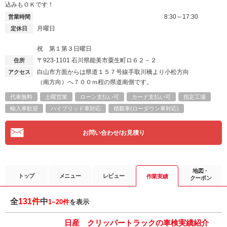
込みもＯＫです！
8:30～17:30
営業時間
月曜日
定休日
祝 第１第３日曜日
〒923-1101
石川県能美市粟生町ロ６２－２
住所
白山市方面からは県道１５７号線手取川橋より小松方向
アクセス
（南方向）へ７００ｍ程の県道南側です。
代車無料
土曜営業
ローン支払い可
カード支払い可
指定工場
輸入車歓迎
ハイブリッド車対応
積載車(ローダウン車対応)
お問い合わせ/お見積り
地図・
トップ
メニュー
レビュー
作業実績
クーポン
全
131件
中
1~20件
を表示
日産 クリッパートラックの車検実績紹介