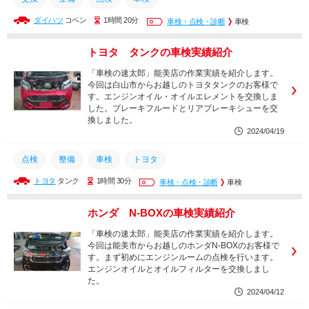
ダイハツ
コペン
1時間 20分
車検・点検・診断
車検
トヨタ タンクの車検実績紹介
「車検の速太郎」能美店の作業実績を紹介します。
今回は白山市からお越しのトヨタタンクのお客様で
す。エンジンオイル・オイルエレメントを交換しま
した。ブレーキフルードとリアブレーキシューを交
換しました。
2024/04/19
点検
整備
車検
トヨタ
トヨタ
タンク
1時間 30分
車検・点検・診断
車検
ホンダ N-BOXの車検実績紹介
「車検の速太郎」能美店の作業実績を紹介します。
今回は能美市からお越しのホンダN-BOXのお客様で
す。まず初めにエンジンルームの点検を行います。
エンジンオイルとオイルフィルターを交換しまし
た。
2024/04/12