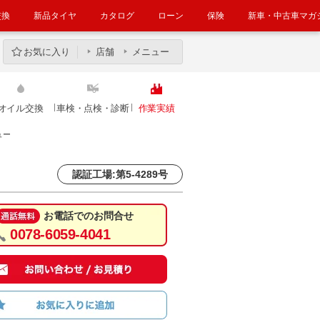
交換
新品タイヤ
カタログ
ローン
保険
新車・中古車マガ
お気に入り
店舗
メニュー
オイル交換
車検・点検・診断
作業実績
ュー
認証工場:第5-4289号
お電話でのお問合せ
0078-6059-4041