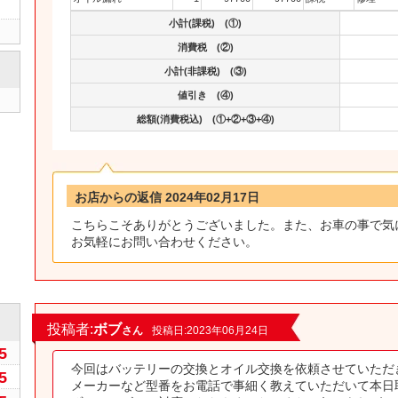
小計(課税) (①)
消費税 (②)
小計(非課税) (③)
値引き (④)
総額(消費税込) (①+②+③+④)
お店からの返信 2024年02月17日
こちらこそありがとうございました。また、お車の事で気
お気軽にお問い合わせください。
0
投稿者:
ボブ
さん
投稿日:2023年06月24日
5
今回はバッテリーの交換とオイル交換を依頼させていただ
5
メーカーなど型番をお電話で事細く教えていただいて本日