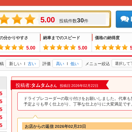
5.00
30
投稿件数
件
の分かりやすさ
納車までのスピード
価格の納得度
5.00
5.00
稿
新しい
l
古い
評価
高い
l
低い
メニュー絞込
0
投稿者:
タムタム
さん
投稿日:2026年02月22日
5
ドライブレコーダーの取り付けをお願いしました。代車も
5
予定よりも早く仕上がり、丁寧な仕上がりに大変満足です
5
5
5
お店からの返信 2026年02月23日