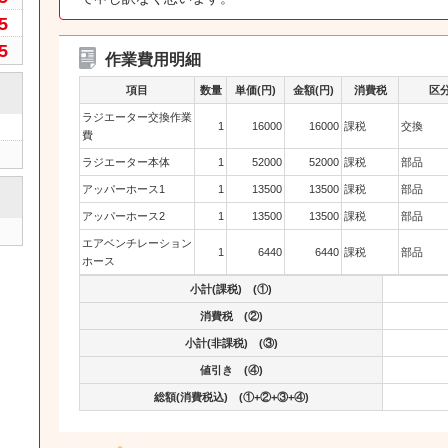
5
5
作業費用明細
項目
数量
単価(円)
金額(円)
消費税
区
ラジエーター交換作業
1
16000
16000
課税
交換
費
ラジエーター本体
1
52000
52000
課税
部品
アッパーホース1
1
13500
13500
課税
部品
アッパーホース2
1
13500
13500
課税
部品
エアベンチレーション
1
6440
6440
課税
部品
ホース
小計(課税) (①)
消費税 (②)
小計(非課税) (③)
値引き (④)
総額(消費税込) (①+②+③+④)