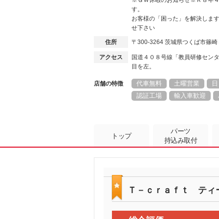
※ＧＷ休暇のお知らせ※Ｒ８年
す。
お客様の「困った」を解決しま
せ下さい
住所
〒300-3264 茨城県つくば市篠
アクセス
国道４０８号線「教員研修セン
目を左。
代車無料
土曜営業
日
店舗の特徴
認証工場
輸入車歓迎
パーツ
トップ
持込み取付
Ｔ－ｃｒａｆｔ ティ