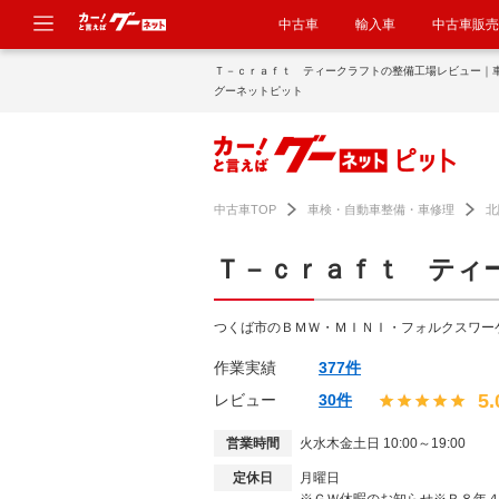
中古車
輸入車
中古車販売
Ｔ－ｃｒａｆｔ ティークラフトの整備工場レビュー｜
グーネットピット
中古車TOP
車検・自動車整備・車修理
北
Ｔ－ｃｒａｆｔ ティ
つくば市のＢＭＷ・ＭＩＮＩ・フォルクスワー
作業実績
377件
5.
レビュー
30件
営業時間
火水木金土日 10:00～19:00
定休日
月曜日