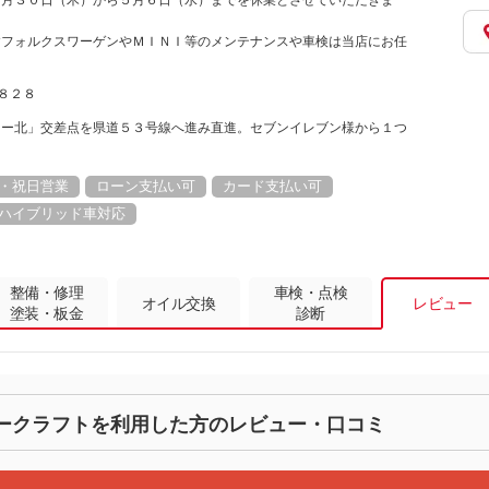
４月３０日（木）から５月６日（水）までを休業とさせていただきま
すフォルクスワーゲンやＭＩＮＩ等のメンテナンスや車検は当店にお任
崎８２８
ター北」交差点を県道５３号線へ進み直進。セブンイレブン様から１つ
・祝日営業
ローン支払い可
カード支払い可
ハイブリッド車対応
整備・修理
車検・点検
オイル交換
レビュー
塗装・板金
診断
ークラフトを利用した方のレビュー・口コミ