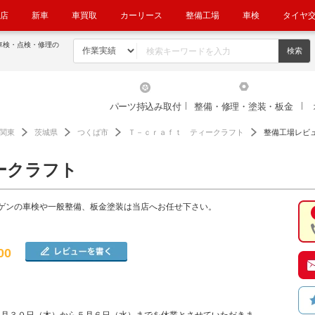
店
新車
車買取
カーリース
整備工場
車検
タイヤ
車検・点検・修理の
パーツ持込み取付
整備・修理・塗装・板金
関東
茨城県
つくば市
Ｔ－ｃｒａｆｔ ティークラフト
整備工場レビ
ークラフト
ゲンの車検や一般整備、板金塗装は当店へお任せ下さい。
00