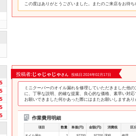
この度はありがとうございました。またのご来店をお待ち
0
投稿者:
じゃじゃじゃ
さん
投稿日:2024年02月17日
5
ミニクーパーのオイル漏れを修理していただきました他の
5
に、丁寧な説明、的確な提案、良心的な価格、素早い対応
5
お願いできました何かあった際にはまたお願いしますあり
5
5
作業費用明細
項目
数量
単価(円)
金額(円)
消費税
区
オイル漏れ
1
97700
97700
課税
修理