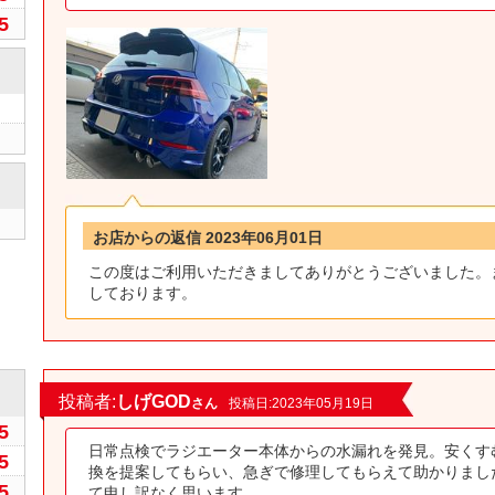
5
お店からの返信 2023年06月01日
この度はご利用いただきましてありがとうございました。
しております。
0
投稿者:
しげGOD
さん
投稿日:2023年05月19日
5
日常点検でラジエーター本体からの水漏れを発見。安くす
5
換を提案してもらい、急ぎで修理してもらえて助かりまし
5
て申し訳なく思います。