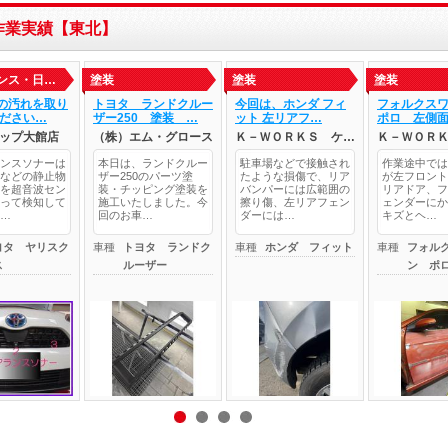
作業実績【東北】
ンス・日…
塗装
塗装
塗装
ーの汚れを取り
トヨタ ランドクルー
今回は、ホンダ フィ
フォルクス
ださい…
ザー250 塗装 …
ット 左リアフ…
ポロ 左側
ップ大館店
（株）エム・グロース
Ｋ－ＷＯＲＫＳ ケ…
Ｋ－ＷＯＲ
ンスソナーは
本日は、ランドクルー
駐車場などで接触され
作業途中では
などの静止物
ザー250のパーツ塗
たような損傷で、リア
が左フロント
を超音波セン
装・チッピング塗装を
バンパーには広範囲の
リアドア、フ
って検知して
施工いたしました。今
擦り傷、左リアフェン
ェンダーにか
…
回のお車…
ダーには…
キズとヘ…
ヨタ ヤリスク
車種
トヨタ ランドク
車種
ホンダ フィット
車種
フォル
ス
ルーザー
ン ポ