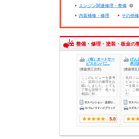
エンジン関連修理・整備
内装補修・修理
その他修
整備・修理・塗装・板金の
（有）オートサー
げん
ビスカンパニ...
所川
[青森県三沢市]
[青森県五
ここのレビューを参考
先日ジムニ
に、足回りの修理をお
ビルシュ
願いしました。とても
ーを取り
丁寧な説明で、色々な
い、ご相
相談に対...
だ...
サスペンション・足回り修理・整備
スバル／ＸＶハイブリッド
スズキ／
5.0