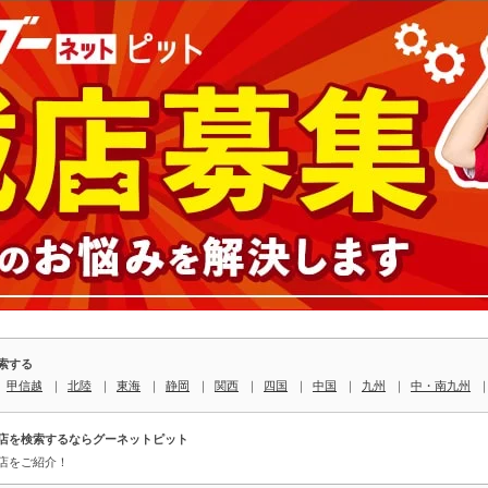
索する
｜
甲信越
｜
北陸
｜
東海
｜
静岡
｜
関西
｜
四国
｜
中国
｜
九州
｜
中・南九州
店を検索するならグーネットピット
店をご紹介！