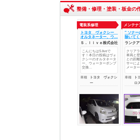
整備・修理・塗装・板金の
電装系修理
メンテナ
トヨタ ヴォクシー
″ ソナ
オルタネーター、ウ…
除いてく
Ｓ．ｌｉｖｅ株式会社
ランクア
こんにちはS.liveで
クリアラ
す！本日の投稿はヴォ
車両と壁
クシーのオルタネータ
との距離
ー、ウォーターポンプ
サーによ
交換…
メーター
車種
トヨタ ヴォクシ
車種
ト
ー
ロ