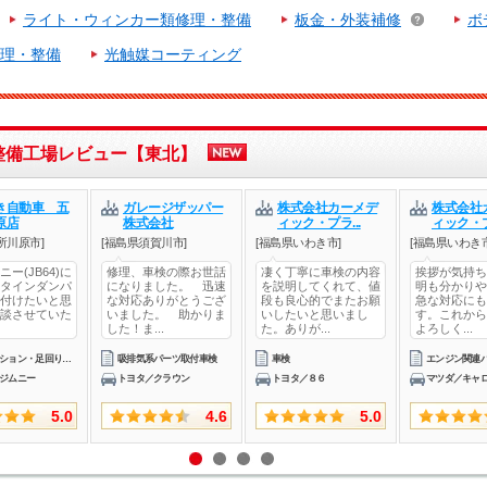
ライト・ウィンカー類修理・整備
板金・外装補修
ボ
理・整備
光触媒コーティング
整備工場レビュー【東北】
き自動車 五
ガレージザッパー
株式会社カーメデ
株式会社
原店
株式会社
ィック・プラ...
ィック・プ
所川原市]
[福島県須賀川市]
[福島県いわき市]
[福島県いわき市
ー(JB64)に
修理、車検の際お世話
凄く丁寧に車検の内容
挨拶が気持ち
タインダンパ
になりました。 迅速
を説明してくれて、値
明も分かりや
付けたいと思
な対応ありがとうござ
段も良心的でまたお願
急な対応にも
談させていた
いました。 助かりま
いしたいと思いまし
す。これから
した！ま...
た。ありが...
よろしく...
サスペンション・足回りパーツ取付
吸排気系パーツ取付車検
車検
ジムニー
トヨタ／クラウン
トヨタ／８６
マツダ／キャ
5.0
4.6
5.0