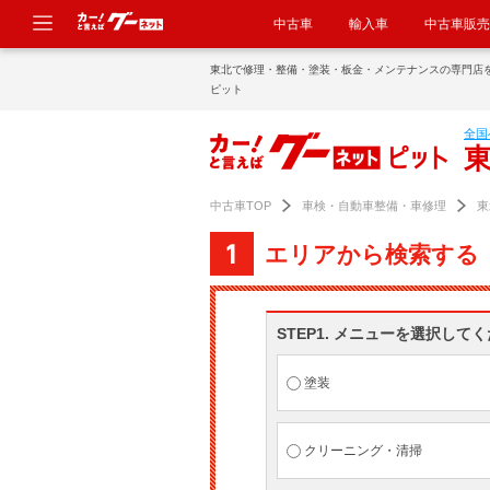
中古車
輸入車
中古車販売
東北で修理・整備・塗装・板金・メンテナンスの専門店
ピット
全国
中古車TOP
車検・自動車整備・車修理
東
エリアから検索する
STEP1. メニューを選択して
塗装
クリーニング・清掃