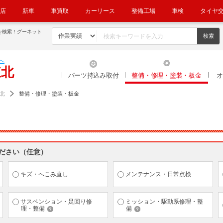
店
新車
車買取
カーリース
整備工場
車検
タイヤ
を検索！グーネット
へ
東北
パーツ持込み取付
整備・修理・塗装・板金
オ
北
整備・修理・塗装・板金
ください（任意）
キズ・へこみ直し
メンテナンス・日常点検
サスペンション・足回り修
ミッション・駆動系修理・整
理・整備
備