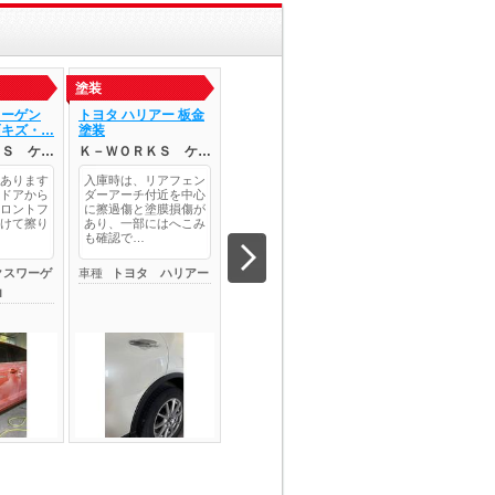
塗装
塗装
塗装
ワーゲン
トヨタ ハリアー 板金
トヨタ カローラツー
三菱 デリカミ
面キズ・…
塗装
リング 左クォー…
故修理
ＫＳ ケ…
Ｋ－ＷＯＲＫＳ ケ…
Ｋ－ＷＯＲＫＳ ケ…
Ｋ－ＷＯＲＫＳ
あります
入庫時は、リアフェン
左リアドアからクォー
作業途中写真にな
ドアから
ダーアーチ付近を中心
ターパネル、リアバン
すが、後ろからの
ロントフ
に擦過傷と塗膜損傷が
パーにかけて大きな損
でかなり激しい損
けて擦り
あり、一部にはへこみ
傷があり、クォーター
凹みがありました
も確認で…
パネルは…
クスワーゲ
車種
トヨタ ハリアー
車種
トヨタ カローラ
車種
三菱 他 三
ロ
ツーリング