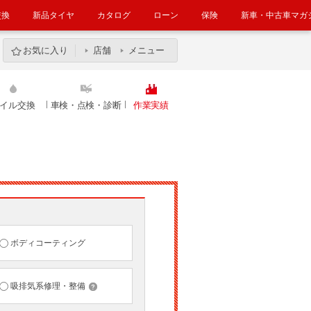
交換
新品タイヤ
カタログ
ローン
保険
新車・中古車マガ
お気に入り
店舗
メニュー
イル交換
車検・点検・診断
作業実績
ボディコーティング
吸排気系修理・整備