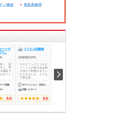
ディ補強
電装系修理
カーメデ
ワイエス自動車
株式会社カーメデ
株式会社カー
ラ...
ィック・プラ...
ィック・プラ..
]
[宮城県岩沼市]
[福島県いわき市]
[福島県いわき市]
良く、説
スタビリンクとスタビ
親切、丁寧、いつもあ
毎回とても丁寧な
すく、早
ブッシュの持ち込み取
りがとうございます。
をしてもらってい
大満足で
り付けで利用させてい
車内もきれいにしても
す。スピーディで
もずっと
ただきました。とても
らい感謝です。来月は
な説明や作業は安
丁寧な対...
もう1台...
があり、知...
エンジン関連パーツ交換エンジン関連修理・整備
サスペンション・足回りパーツ取付
車検
車検
ロル
日産／ムラーノ
ダイハツ／ムーヴキャンバス
スズキ／ワゴンＲ
5.0
5.0
5.0