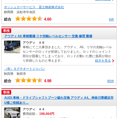
ボッシュカーサービス 冨士物産株式会社
静岡県 浜松市中央区
4.60
総合
6件
車検
アウディ A6 車検整備 リヤ光軸レベルセンサー 交換 修理 整備
アウディ Ａ６
車検にてご入庫頂きました、アウディ、A6。リヤの光軸レベル
センサーのロッドが折損しておりました。ロッドのショイント
部分が固着してしまっており、ロッドが動いた際に負荷が掛か
り折損したものと考えます。
続きを見る
（有）タグチオートジャパン
秋田県 秋田市
4.98
総合
95件
車検
AUDI 車検・ドライブシャフトブーツ破れ交換 アウディ A4。神奈川県横浜市
U様ご依頼あり…
アウディ Ａ４
費用総額：
198,464円