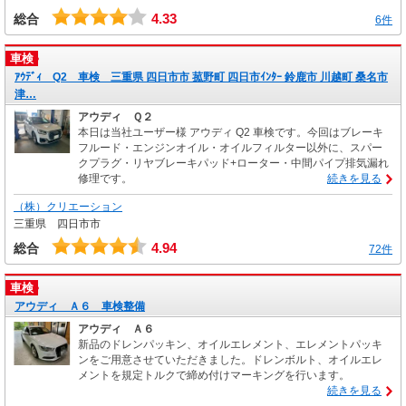
4.33
総合
6件
車検
ｱｳﾃﾞｨ Q2 車検 三重県 四日市市 菰野町 四日市ｲﾝﾀｰ 鈴鹿市 川越町 桑名市
津…
アウディ Ｑ２
本日は当社ユーザー様 アウディ Q2 車検です。今回はブレーキ
フルード・エンジンオイル・オイルフィルター以外に、スパー
クプラグ・リヤブレーキパッド+ローター・中間パイプ排気漏れ
修理です。
続きを見る
（株）クリエーション
三重県 四日市市
4.94
総合
72件
車検
アウディ Ａ６ 車検整備
アウディ Ａ６
新品のドレンパッキン、オイルエレメント、エレメントパッキ
ンをご用意させていただきました。ドレンボルト、オイルエレ
メントを規定トルクで締め付けマーキングを行います。
続きを見る