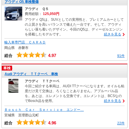
アウディ Q5 車検整備
アウディ Ｑ５
費用総額：
125,050円
アウディ Q5は、SUVとしての実用性と、プレミアムカーとして
の上質さを高いバランスで備えた一台です。そして、アウディ
らしい落ち着いたデザイン。今回のQ5は、ディーゼルエンジン
を搭載したモデルです。
続きを見る
輸入車専門店 ＣＡＲＡＤ
岡山県 赤磐市
4.97
総合
91件
車検
Audi アウディ ＴＴクーペ 車検
アウディ ＴＴクーペ
今回ご紹介する車両は、AUDI TTクーペになります。オイルも粘
度だけ見て交換は、ろくなことありません。アプルーバル品
を。あとは、エレメントも交換です。エレメントは、BCSなの
でBosch品を使用。
続きを見る
Ｂｏｓｃｈ Ｃａｒ Ｓｅｒｖｉｃｅ エンドー…
宮城県 亘理郡山元町
4.96
総合
22件