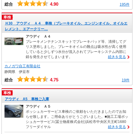
4.90
総合
195件
車検
Ｈ30 アウディ Ａ４ 車検（ブレーキオイル、エンジンオイル、オイルエ
レメント、エアークリー…
アウディ Ａ４
ブレーキメンテナンスキットでブレーキパッド等、清掃してグ
リス塗布しました。ブレーキオイルの難点は吸水性が高く使用
していると少しずつ水分が混入されてブレーキシステム内部に
錆を発生させてしまいます。
続きを見る
カノガワ自工有限会社
静岡県 伊豆市
4.75
総合
19件
車検
アウディ A5 車検ご入庫
アウディ Ａ５
ボッシュカーサービス車検のご依頼をいただきましたのでお知
らせ致します。ご用命ありがとうございました。■施工工場ボッ
シュカーサービス(冨士物産株式会社)浜松市中央区天王町1680
フリーダイヤル
続きを見る