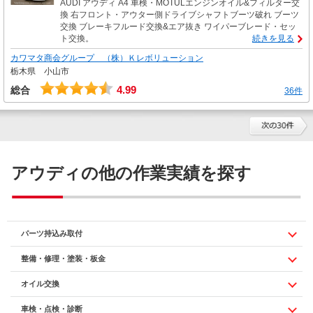
AUDI アウディ A4 車検・MOTULエンジンオイル&フィルター交
換 右フロント・アウター側ドライブシャフトブーツ破れ ブーツ
交換 ブレーキフルード交換&エア抜き ワイパーブレード・セッ
ト交換。
続きを見る
カワマタ商会グループ （株）Ｋレボリューション
栃木県 小山市
4.99
総合
36件
アウディの他の作業実績を探す
パーツ持込み取付
整備・修理・塗装・板金
オイル交換
車検・点検・診断