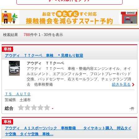
検索結果
788
件中 1 - 30件を表示
車検
アウディ ＴＴクーペ 車検 ＊見積もり歓迎
アウディ ＴＴクーペ
アウディ ＴＴクーペ 車検・整備内容エンジンオイル、オイ
ルエレメント、エアコンフィルター、フロントブレーキパッド
交換、パッドセンサー、右スモールランプ、チェックランプ消
去 他車検整備
続きを見る
ＴＳ ＡＵＴＯ
茨城県 土浦市
-
総合
-件
車検
アウディ Ａ１スポーツバック 車検整備 タイヤネット購入 持込タイ
ヤ交換 タイヤ交換 車検…