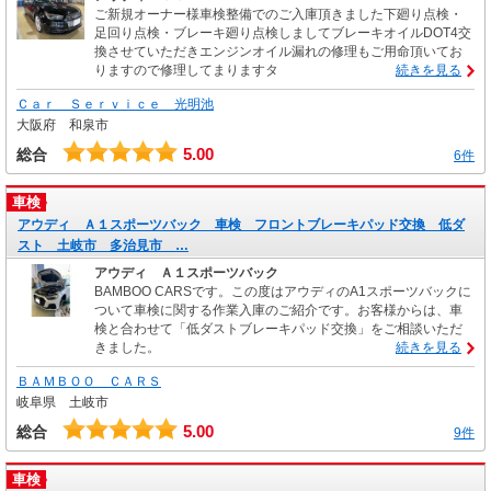
ご新規オーナー様車検整備でのご入庫頂きました下廻り点検・
足回り点検・ブレーキ廻り点検しましてブレーキオイルDOT4交
換させていただきエンジンオイル漏れの修理もご用命頂いてお
りますので修理してまりますタ
続きを見る
Ｃａｒ Ｓｅｒｖｉｃｅ 光明池
大阪府 和泉市
5.00
総合
6件
車検
アウディ Ａ１スポーツバック 車検 フロントブレーキパッド交換 低ダ
スト 土岐市 多治見市 …
アウディ Ａ１スポーツバック
BAMBOO CARSです。この度はアウディのA1スポーツバックに
ついて車検に関する作業入庫のご紹介です。お客様からは、車
検と合わせて「低ダストブレーキパッド交換」をご相談いただ
きました。
続きを見る
ＢＡＭＢＯＯ ＣＡＲＳ
岐阜県 土岐市
5.00
総合
9件
車検