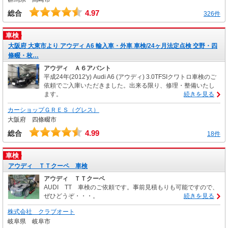
4.97
総合
326件
車検
大阪府 大東市より アウディ A6 輸入車・外車 車検/24ヶ月法定点検 交野・四
條畷・枚…
アウディ Ａ６アバント
平成24年(2012'y) Audi A6 (アウディ) 3.0TFSIクワトロ車検のご
依頼でご入庫いただきました。出来る限り、修理・整備いたし
ます。
続きを見る
カーショップＧＲＥＳ（グレス）
大阪府 四條畷市
4.99
総合
18件
車検
アウディ ＴＴクーペ 車検
アウディ ＴＴクーペ
AUDI TT 車検のご依頼です。事前見積もりも可能ですので、
ぜひどうぞ・・・。
続きを見る
株式会社 クラブオート
岐阜県 岐阜市