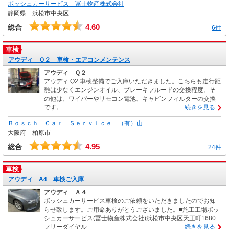
ボッシュカーサービス 冨士物産株式会社
静岡県 浜松市中央区
4.60
総合
6件
車検
アウディ Ｑ２ 車検・エアコンメンテンス
アウディ Ｑ２
アウディ Q2 車検整備でご入庫いただきました。こちらも走行距
離は少なくエンジンオイル、ブレーキフルードの交換程度。そ
の他は、ワイパーやリモコン電池、キャビンフィルターの交換
です。
続きを見る
Ｂｏｓｃｈ Ｃａｒ Ｓｅｒｖｉｃｅ （有）山…
大阪府 柏原市
4.95
総合
24件
車検
アウディ A4 車検ご入庫
アウディ Ａ４
ボッシュカーサービス車検のご依頼をいただきましたのでお知
らせ致します。ご用命ありがとうございました。■施工工場ボッ
シュカーサービス(冨士物産株式会社)浜松市中央区天王町1680
フリーダイヤル
続きを見る