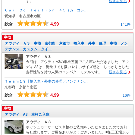
す。
続きを見る
Ｃａｒ Ｃｏｌｌｅｃｔｉｏｎ ４５（カーコレ…
愛知県 名古屋市港区
4.99
総合
141件
車検
アウディ Ａ３ 車検 京都府 京都市 輸入車 外車 修理 車検 メン
テナンス カスタム タイ…
アウディ Ａ３
今回は、アウディ A3の車検整備でご入庫いただきました。アウ
ディ A3は、街乗りでも扱いやすいサイズ感と、しっかりとした
走行性能を持つ人気のコンパクトモデルです。
続きを見る
Ｔｅａｍ１９【輸入車・外車の修理／メンテナン…
京都府 京都市南区
4.99
総合
16件
車検
アウディ A3 車検ご入庫
アウディ Ａ３
ボッシュカーサービス車検のご依頼をいただきましたのでお知
らせ致します。ご用命ありがとうございました。■施工工場ボッ