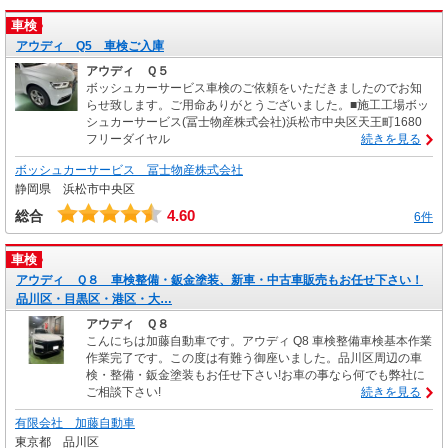
車検
アウディ Q5 車検ご入庫
アウディ Ｑ５
ボッシュカーサービス車検のご依頼をいただきましたのでお知
らせ致します。ご用命ありがとうございました。■施工工場ボッ
シュカーサービス(冨士物産株式会社)浜松市中央区天王町1680
フリーダイヤル
続きを見る
ボッシュカーサービス 冨士物産株式会社
静岡県 浜松市中央区
4.60
総合
6件
車検
アウディ Ｑ８ 車検整備・鈑金塗装、新車・中古車販売もお任せ下さい！
品川区・目黒区・港区・大…
アウディ Ｑ８
こんにちは加藤自動車です。アウディ Q8 車検整備車検基本作業
作業完了です。この度は有難う御座いました。品川区周辺の車
検・整備・鈑金塗装もお任せ下さい!お車の事なら何でも弊社に
ご相談下さい!
続きを見る
有限会社 加藤自動車
東京都 品川区