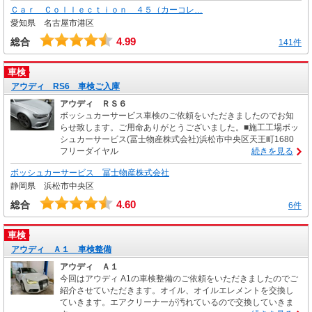
Ｃａｒ Ｃｏｌｌｅｃｔｉｏｎ ４５（カーコレ…
愛知県 名古屋市港区
4.99
総合
141件
車検
アウディ RS6 車検ご入庫
アウディ ＲＳ６
ボッシュカーサービス車検のご依頼をいただきましたのでお知
らせ致します。ご用命ありがとうございました。■施工工場ボッ
シュカーサービス(冨士物産株式会社)浜松市中央区天王町1680
フリーダイヤル
続きを見る
ボッシュカーサービス 冨士物産株式会社
静岡県 浜松市中央区
4.60
総合
6件
車検
アウディ Ａ１ 車検整備
アウディ Ａ１
今回はアウディ A1の車検整備のご依頼をいただきましたのでご
紹介させていただきます。オイル、オイルエレメントを交換し
ていきます。エアクリーナーが汚れているので交換していきま