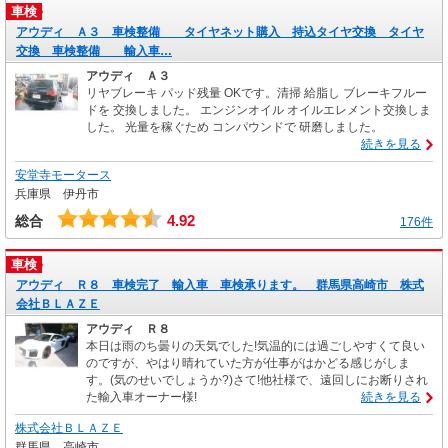
車検
アウディ Ａ３ 車検整備 タイヤネット購入 持込タイヤ交換 タイヤ
交換 車検整備 輸入車…
アウディ Ａ３
リヤブレーキ パッド残量 OKです。清掃 給脂し ブレーキフルー
ドを 交換しました。 エンジンオイル オイルエレメント交換しま
した。 光量を稼ぐため コンパウンドで 研磨しました。
続きを見る
安堂寺モータース
兵庫県 伊丹市
4.92
総合
176件
車検
アウディ Ｒ８ 車検完了 輸入車 車検承ります。 群馬県高崎市 株式
会社ＢＬＡＺＥ
アウディ Ｒ８
本日は雨のち曇りの天気でした!気温的には過ごしやすくて良い
のですが、やはり晴れていた方が仕事がはかどる感じがしま
す。(気のせいでしょうか?)さて!他社様で、遠回しにお断りされ
た輸入車オーナー様!
続きを見る
株式会社ＢＬＡＺＥ
群馬県 高崎市