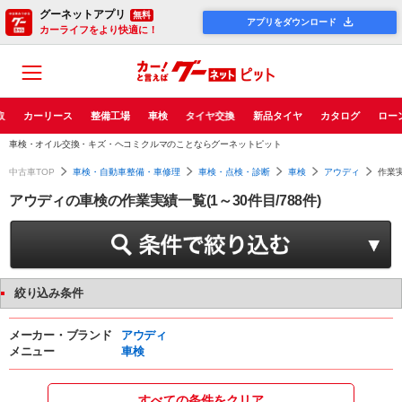
グーネットアプリ
無料
アプリをダウンロード
カーライフをより快適に！
取
カーリース
整備工場
車検
タイヤ交換
新品タイヤ
カタログ
ロー
車検・オイル交換・キズ・ヘコミクルマのことならグーネットピット
中古車TOP
車検・自動車整備・車修理
車検・点検・診断
車検
アウディ
作業実
アウディの車検の作業実績一覧(1～30件目/788件)
絞り込み条件
メーカー・ブランド
アウディ
メニュー
車検