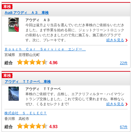
車検
Audi アウディ Ａ３ 車検
アウディ Ａ３
今回は遠方より当店を選んでいただき車検のご依頼をいただき
ました。まず作業を始める前に、ジェットクリーントロニック
の依頼もいただきましたので先に施工を。施工後のプラグで
す。次に、ブレーキです。
続きを見る
Ｂｏｓｃｈ Ｃａｒ Ｓｅｒｖｉｃｅ エンドー…
宮城県 亘理郡山元町
4.96
総合
22件
車検
アウディ ＴＴクーペ 車検
アウディ ＴＴクーペ
車検のご依頼です。点検し、エアクリフィルター・ハイマウン
トランプ交換しました。これで安心して乗れますね。車検なら
ぜひ、くるまセレクトまで!
続きを見る
株式会社 Ｓ．ＥＬＥＣＴ
香川県 高松市
4.93
総合
67件