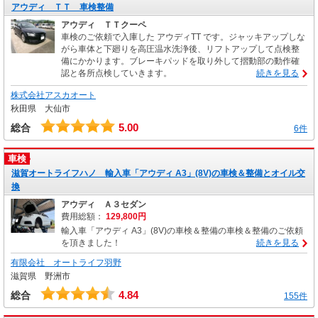
アウディ ＴＴ 車検整備
アウディ ＴＴクーペ
車検のご依頼で入庫した アウディTT です。ジャッキアップしな
がら車体と下廻りを高圧温水洗浄後、リフトアップして点検整
備にかかります。ブレーキパッドを取り外して摺動部の動作確
認と各所点検していきます。
続きを見る
株式会社アスカオート
秋田県 大仙市
5.00
総合
6件
車検
滋賀オートライフハノ 輸入車「アウディ A3」(8V)の車検＆整備とオイル交
換
アウディ Ａ３セダン
費用総額：
129,800円
輸入車「アウディ A3」(8V)の車検＆整備の車検＆整備のご依頼
を頂きました！
続きを見る
有限会社 オートライフ羽野
滋賀県 野洲市
4.84
総合
155件