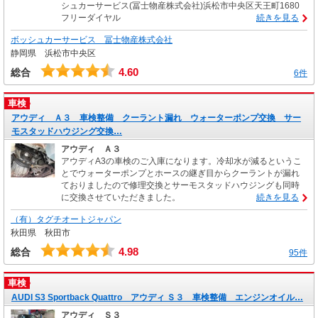
シュカーサービス(冨士物産株式会社)浜松市中央区天王町1680
フリーダイヤル
続きを見る
ボッシュカーサービス 冨士物産株式会社
静岡県 浜松市中央区
4.60
総合
6件
車検
アウディ Ａ３ 車検整備 クーラント漏れ ウォーターポンプ交換 サー
モスタッドハウジング交換…
アウディ Ａ３
アウディA3の車検のご入庫になります。冷却水が減るというこ
とでウォーターポンプとホースの継ぎ目からクーラントが漏れ
ておりましたので修理交換とサーモスタッドハウジングも同時
に交換させていただきました。
続きを見る
（有）タグチオートジャパン
秋田県 秋田市
4.98
総合
95件
車検
AUDI S3 Sportback Quattro アウディ Ｓ３ 車検整備 エンジンオイル…
アウディ Ｓ３