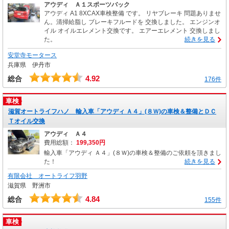
アウディ Ａ１スポーツバック
アウディ A1 8XCAX車検整備 です。 リヤブレーキ 問題ありませ
ん。清掃給脂し ブレーキフルードを 交換しました。 エンジンオ
イル オイルエレメント交換です。 エアーエレメント 交換しまし
た。
続きを見る
安堂寺モータース
兵庫県 伊丹市
4.92
総合
176件
車検
滋賀オートライフハノ 輸入車「アウディ Ａ４」(８Ｗ)の車検＆整備とＤＣ
Ｔオイル交換
アウディ Ａ４
費用総額：
199,350円
輸入車「アウディ Ａ４」(８Ｗ)の車検＆整備のご依頼を頂きまし
た！
続きを見る
有限会社 オートライフ羽野
滋賀県 野洲市
4.84
総合
155件
車検