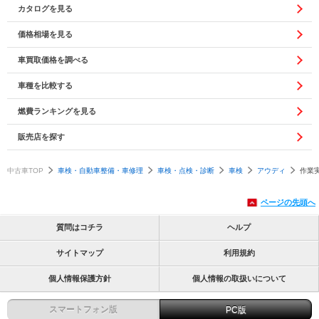
カタログを見る
価格相場を見る
車買取価格を調べる
車種を比較する
燃費ランキングを見る
販売店を探す
中古車TOP
車検・自動車整備・車修理
車検・点検・診断
車検
アウディ
作業実
ページの先頭へ
質問はコチラ
ヘルプ
サイトマップ
利用規約
個人情報保護方針
個人情報の取扱いについて
スマートフォン版
PC版