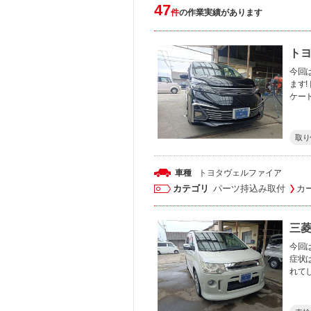
47
件
の作業実績があります
トヨ
今回
ます
ケー
取り
車種
トヨタ
ヴェルファイア
カテゴリ
パーツ持込み取付
カ
三菱
今回
症状
れて