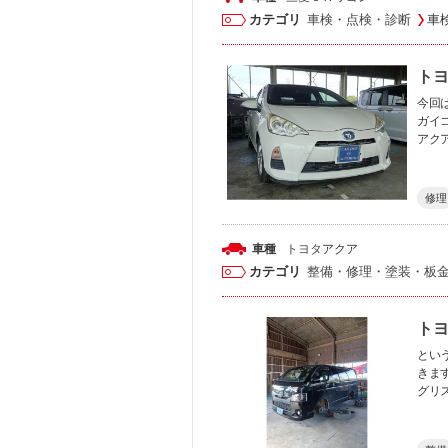
カテゴリ
車検・点検・診断
車
トヨ
今回
ガイ
アク
修理
車種
トヨタ
アクア
カテゴリ
整備・修理・塗装・板
トヨ
とい
きま
グリ