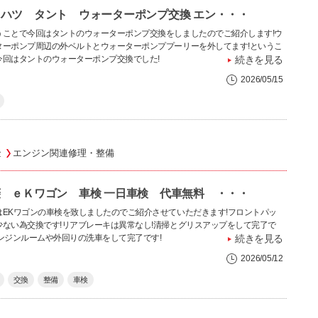
ハツ タント ウォーターポンプ交換 エン・・・
うことで今回はタントのウォーターポンプ交換をしましたのでご紹介します!ウ
ターポンプ周辺の外ベルトとウォーターポンププーリーを外してます!というこ
今回はタントのウォーターポンプ交換でした!
続きを見る
2026/05/15
金
エンジン関連修理・整備
 ｅＫワゴン 車検 一日車検 代車無料 ・・・
はEKワゴンの車検を致しましたのでご紹介させていただきます!フロントパッ
少ない為交換です!リアブレーキは異常なし!清掃とグリスアップをして完了で
エンジンルームや外回りの洗車をして完了です!
続きを見る
2026/05/12
交換
整備
車検