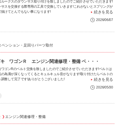
はルークスのダウンサス取り付けを致しましたのでご紹介させていただきます!
ンサスを交換する際専用の工具で交換していきます!これがないとスプリングが
ぽ抜けてとんでもない事になります!
続きを見る
2026/06/07
スペンション・足回りパーツ取付
キ ワゴンＲ エンジン関連修理・整備 ベ・・・
はワゴンRのベルト交換を致しましたのでご紹介させていただきます!ベルトは
品の為溝が深くなってくるとキュルキュル音がなります!取り付けたらベルトの
を調整して完了です!ありがとうございました!
続きを見る
2026/05/30
金
エンジン関連修理・整備