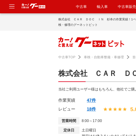
中古車
輸入車
中古車販売
株式会社 ＣＡＲ ＤＯＣ ＩＮ 杉本の作業実績！1
検・修理のグーネットピット
中古車TOP
車検・自動車整備・車修理
首
株式会社 ＣＡＲ Ｄ
当社ご利用ユーザー様はもちろん、他社でご購
作業実績
47件
5.
レビュー
18件
営業時間
8:00～17:00
定休日
土日曜日