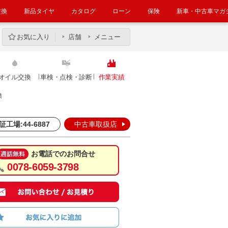
交換
新品タイヤ
カタログ
ローン
保険
新車・中古車マガ
お気に入り
店舗
メニュー
オイル交換
車検・点検・診断
作業実績
績
証工場:44-6887
中古車取扱店
お電話でのお問合せ
0078-6059-3798