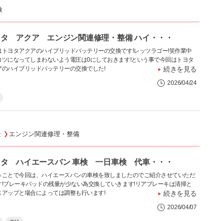
検
タ アクア エンジン関連修理・整備 ハイ・・・
はトヨタアクアのハイブリッドバッテリーの交換です!レッツラゴー!笑作業中
コツになってしまわないよう電圧は0にしておきます!という事で今回はトヨタ
アのハイブリッドバッテリーの交換でした!
続きを見る
2026/04/24
金
エンジン関連修理・整備
タ ハイエースバン 車検 一日車検 代車・・・
うことで今回は、ハイエースバンの車検を致しましたのでご紹介させていただ
す!ブレーキパッドの残量が少ない為交換していきます!リアブレーキは清掃と
スアップと場合によっては調整も行います!
続きを見る
2026/04/07