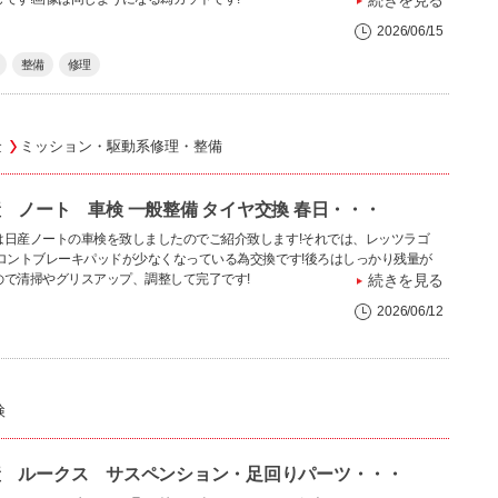
続きを見る
2026/06/15
整備
修理
金
ミッション・駆動系修理・整備
 ノート 車検 一般整備 タイヤ交換 春日・・・
は日産ノートの車検を致しましたのでご紹介致します!それでは、レッツラゴ
フロントブレーキパッドが少なくなっている為交換です!後ろはしっかり残量が
ので清掃やグリスアップ、調整して完了です!
続きを見る
2026/06/12
検
産 ルークス サスペンション・足回りパーツ・・・