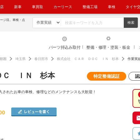
店
新車
車買取
カーリース
整備工場
車検
タイヤ
ページ目。車検・点
パーツ持込み取付
整備・修理・塗装・板金
都圏
埼玉県
春日部市
株式会社 ＣＡＲ ＤＯＣ ＩＮ 杉本
作業実
ＯＣ ＩＮ 杉本
特定整備認証
認
入されたお車の車検、修理などのメンテナンスも大歓迎！
00