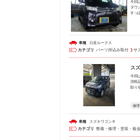
今回
ダウ
すっ
車種
日産
ルークス
カテゴリ
パーツ持込み取付
サ
スズ
今回
消耗
貼り
修理
車種
スズキ
ワゴンＲ
カテゴリ
整備・修理・塗装・板