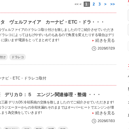
1
2
3
>
>>
<< <
タ ヴェルファイア カーナビ・ETC・ドラ・・・
はヴェルファイアのドラレコ取り付けを致しましたのでご紹介させていただき
!ドラレコによってはもげやすいものもあるので角度を変えたりする場合はデリ
トに扱います!電源をとってまとめてます!
続きを見る
2026/07/29
付け
ドラレコ
ーナビ・ETC・ドラレコ取付
 デリカＤ：５ エンジン関連修理・整備 ・・・
は三菱 デリカD5 冷却系統の交換を致しましたのでご紹介させていただきます!
はラジエーターからの冷却水漏れそのままではオーバーヒートでエンジンが壊
しまう為交換をしていきます!
続きを見る
2026/07/03