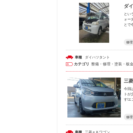
ダイ
とい
ォー
とで
修理
車種
ダイハツ
タント
カテゴリ
整備・修理・塗装・板
三菱
今回
トが
す!
修理
車種
三菱
ｅＫワゴン