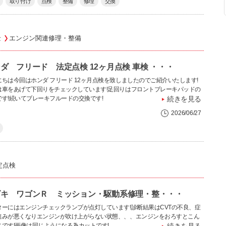
取り付け
点検
整備
修理
交換
金
エンジン関連修理・整備
ダ フリード 法定点検 12ヶ月点検 車検 ・・・
にちは今回はホンダ フリード 12ヶ月点検を致しましたのでご紹介いたします!
は車をあげて下回りをチェックしています!足回りはフロントブレーキパッドの
です!続いてブレーキフルードの交換です!
続きを見る
2026/06/27
定点検
ズキ ワゴンＲ ミッション・駆動系修理・整・・・
ターにはエンジンチェックランプが点灯しています!診断結果はCVTの不良、症
進みが悪くなりエンジンが吹け上がらない状態、、、エンジンをおろすとこん
じです!画像は同じようになる為カットです!