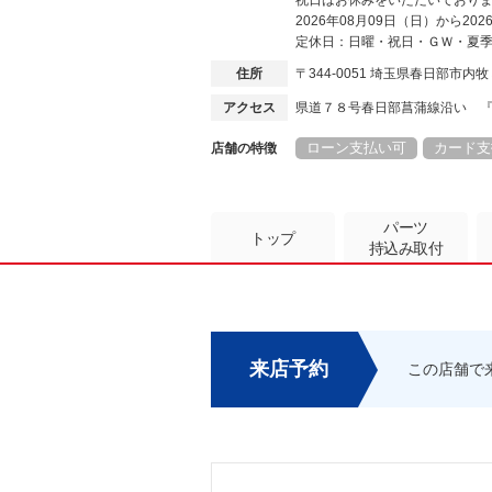
祝日はお休みをいただいており
2026年08月09日（日）から2
定休日：日曜・祝日・ＧＷ・夏
住所
〒344-0051 埼玉県春日部市内
アクセス
県道７８号春日部菖蒲線沿い 
ローン支払い可
カード支
店舗の特徴
パーツ
トップ
持込み取付
来店予約
この店舗で