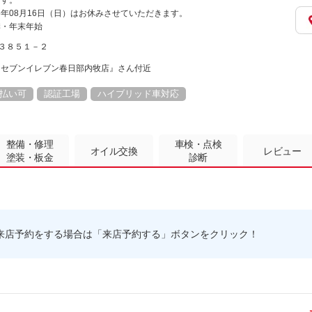
ます。
026年08月16日（日）はお休みさせていただきます。
季・年末年始
牧３８５１－２
『セブンイレブン春日部内牧店』さん付近
払い可
認証工場
ハイブリッド車対応
整備・修理
車検・点検
オイル交換
レビュー
塗装・板金
診断
来店予約をする場合は「来店予約する」ボタンをクリック！