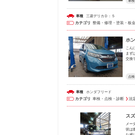
車検
車種
三菱
デリカＤ：５
カテゴリ
整備・修理・塗装・板
ホン
こん
まず
交換
点検
車種
ホンダ
フリード
カテゴリ
車検・点検・診断
法
ス
メー
状は
な感