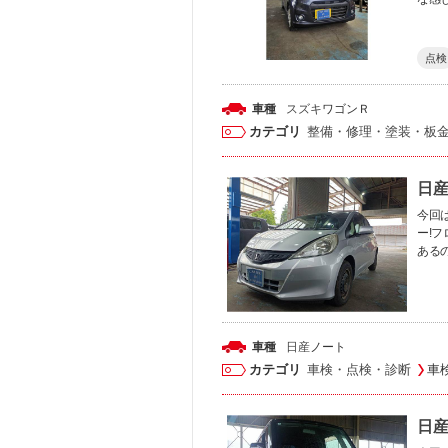
点検
車種
スズキ
ワゴンＲ
カテゴリ
整備・修理・塗装・板
日産
今回
ー!
ある
車種
日産
ノート
カテゴリ
車検・点検・診断
車
日