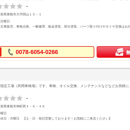
-
山形県東根市大字関山１５－１
土日曜日
中古車販売、車検点検、一般修理、板金塗装、部分塗装、パーツ取り付けやタイヤ交換はお
0078-6054-0266
局指定工場（民間車検場）です。車検、オイル交換、メンテナンスなどなどお気軽に
-
山形県東根市神町西４－６－４６
月曜日
定休日：月曜日 【土・日・祝日営業しております！お気軽にご来店ください】