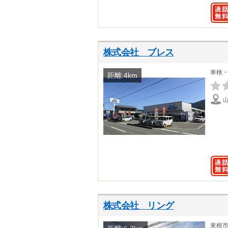
株式会社 ブレス
車検
距離:4km
株式会社 リング
東根