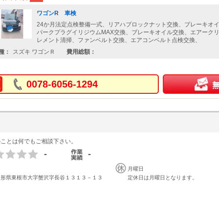
ワゴンR 車検
24か月法定点検整備一式、リアハブロックナット交換、ブレーキオ
パークプラグイリジウムMAX交換、ブレーキオイル交換、エアーク
レメント清掃、ファンベルト交換、エアコンベルト点検交換、
種：
スズキ ワゴンＲ
費用総額：
0078-6056-1294
のことは何でもご相談下さい。
-
-
月曜日
山形県東根市大字蟹沢字長谷１３１３－１３
定休日は月曜日となります。