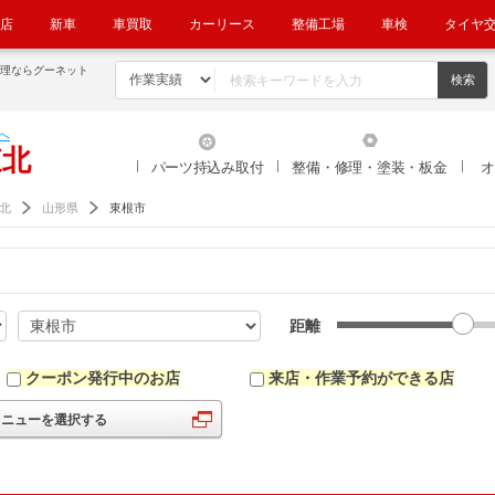
店
新車
車買取
カーリース
整備工場
車検
タイヤ
修理ならグーネット
へ
東北
パーツ持込み取付
整備・修理・塗装・板金
オ
北
山形県
東根市
距離
クーポン発行中のお店
来店・作業予約ができる店
メニューを選択する