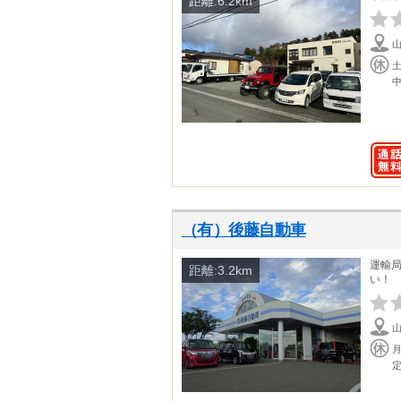
距離:6.2km
（有）後藤自動車
運輸
距離:3.2km
い！