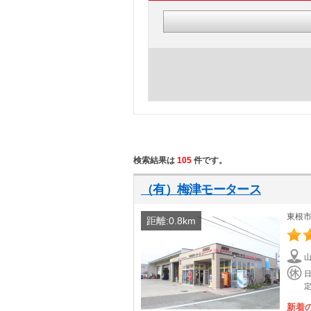
検索結果は
105
件です。
（有）梅津モータース
東根
距離:0.8km
新着