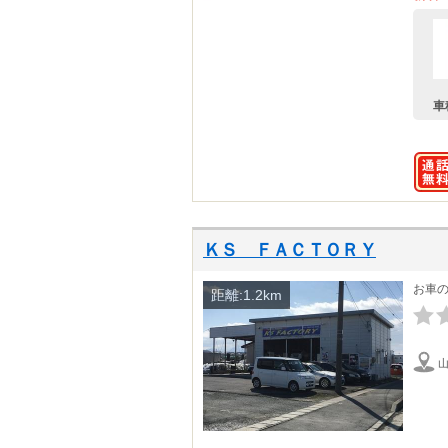
車
ＫＳ ＦＡＣＴＯＲＹ
お車
距離:1.2km