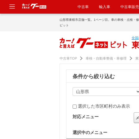
中古車
輸入車
中古車販売
山形県東根市店舗一覧。1ページ目。車の車検・点検・
ピット
全国
中古車TOP
車検・自動車整備・車修理
東
条件から絞り込む
選択した市区町村のみ表示
対応メニュー
選択中のメニュー