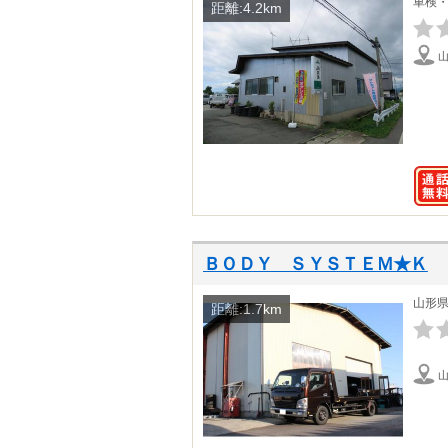
車検
距離:4.2km
ＢＯＤＹ ＳＹＳＴＥＭ★Ｋ
山形
距離:1.7km