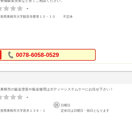
・整備鈑金塗装など全てご相談ください。
-
山形県東根市大字観音寺要害１０－１０
不定休
0078-6058-0529
県東根市の鈑金塗装や板金修理はボディーシステムケーにお任せ下さい！
-
日曜日
山形県東根市大字若木１３６－１
定休日は日曜日・祝日となります