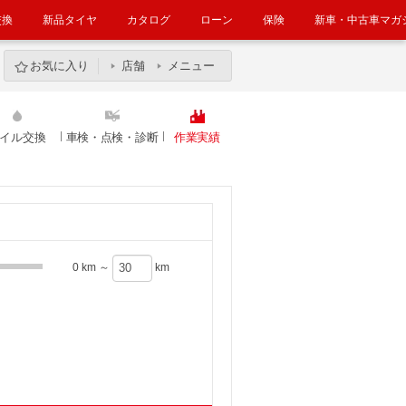
交換
新品タイヤ
カタログ
ローン
保険
新車・中古車マガ
お気に入り
店舗
メニュー
イル交換
車検・点検・診断
作業実績
0 km ～
km