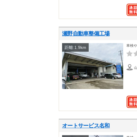
瀬野自動車整備工場
車検
距離:1.9km
オートサービス名和