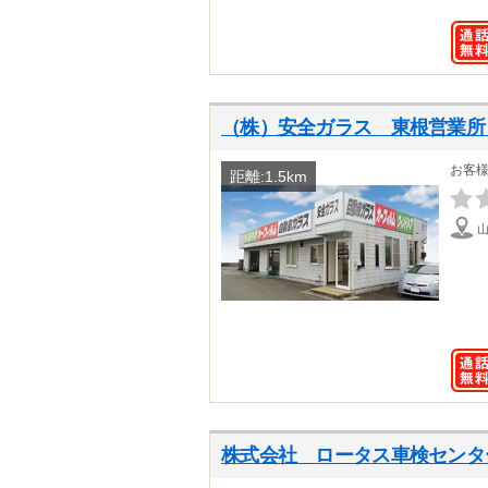
（株）安全ガラス 東根営業所
お客
距離:1.5km
株式会社 ロータス車検センタ