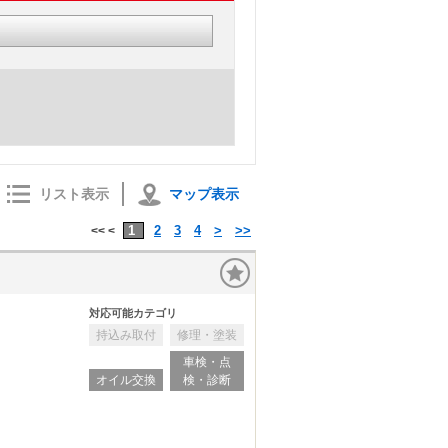
リスト表示
マップ表示
1
2
3
4
>
>>
<< <
対応可能カテゴリ
持込み取付
修理・塗装
車検・点
オイル交換
検・診断