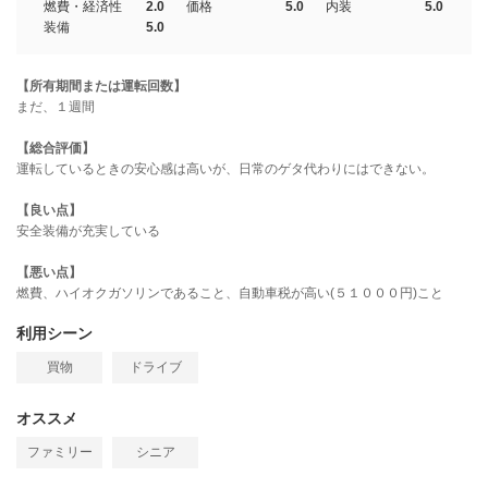
燃費・経済性
2.0
価格
5.0
内装
5.0
装備
5.0
【所有期間または運転回数】
まだ、１週間
【総合評価】
運転しているときの安心感は高いが、日常のゲタ代わりにはできない。
【良い点】
安全装備が充実している
【悪い点】
燃費、ハイオクガソリンであること、自動車税が高い(５１０００円)こと
利用シーン
買物
ドライブ
オススメ
ファミリー
シニア