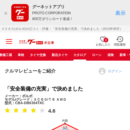
グーネットアプリ
表示
PROTO CORPORATION
800万ダウンロード達成！
ＸＣ６０(ボルボ)の口コミ・評価：「安全装備の充実」で決めました（2013年08月）
0
お気に入り
閲覧履歴
整備工場
車検
タイヤ交換
新品タイヤ
カタログ
ローン
保険
新車・
クルマレビューをご紹介
ログイン
「安全装備の充実」で決めました
メーカー：ボルボ
モデル/グレード：ＸＣ６０/Ｔ６ ＡＷＤ
型式：CBA-DB6304TXC
4.6