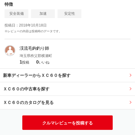
特徴
安全装備
加速
安定性
投稿日：2018年10月18日
※レビューの内容は投稿時のデータです。
渓流毛鉤釣り師
埼玉県秩父郡横瀬町
1
0
投稿
いいね
新車ディーラーからＸＣ６０を探す
ＸＣ６０の中古車を探す
ＸＣ６０のカタログを見る
クルマレビューを投稿する