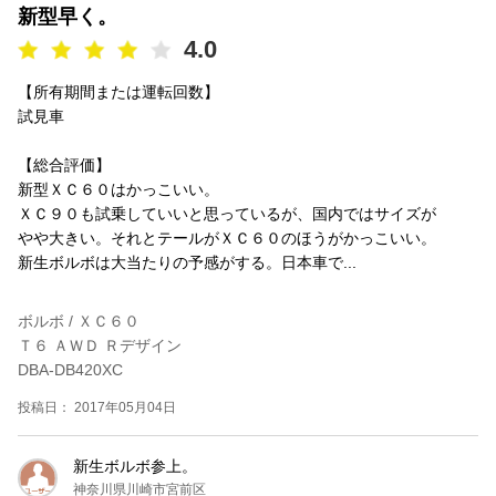
新型早く。
4.0
【所有期間または運転回数】
試見車
【総合評価】
新型ＸＣ６０はかっこいい。
ＸＣ９０も試乗していいと思っているが、国内ではサイズが
やや大きい。それとテールがＸＣ６０のほうがかっこいい。
新生ボルボは大当たりの予感がする。日本車で...
ボルボ / ＸＣ６０
Ｔ６ ＡＷＤ Ｒデザイン
DBA-DB420XC
投稿日： 2017年05月04日
新生ボルボ参上。
神奈川県川崎市宮前区