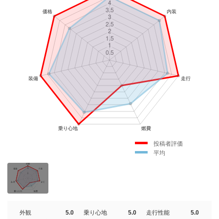
投稿者評価
平均
外観
5.0
乗り心地
5.0
走行性能
5.0