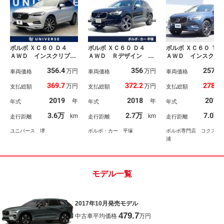
ボルボ ＸＣ６０ Ｄ４
ボルボ ＸＣ６０ Ｄ４
ボルボ ＸＣ６０ Ｔ
ＡＷＤ インスクリプシ
ＡＷＤ Ｒデザイン Ｒ
ＡＷＤ インスクリ
ョン 黒革シート ヘッ
デザイン専用シート 純
ョン ２年保証付 
356.4
356
257.8
万円
万円
ドアップディスプレイ
車両価格
正ナビ ３６０°ビュー
車両価格
トアップ機構付サン
車両価格
前席パワーシート 全席
カメラ 禁煙車 メモリ
フ アンバー／パー
369.7
372.2
278.7
万円
万円
支払総額
支払総額
支払総額
シートヒーター ステア
ー機能付きパワーシー
レーテッドファイン
リングヒーター 前席マ
ト シートヒーター パ
パレザー シートヒ
2019
2018
2018
年
年
年式
年式
年式
ッサージ機能 ｈａｒｍ
ワーテールゲート Ｂｌ
ー シートベンチレ
ａｎｋａｒｄｏｎ オー
ｕｅｔｏｏｔｈ ＥＴ
ョン ステアリング
3.6万
2.7万
7.0万
km
km
走行距離
走行距離
走行距離
トハイビーム 全周囲カ
Ｃ ＢＬＩＳ ルーフレ
ター リアシートヒ
メラ 純正ナビ 禁煙車
ール ＣＤ
ー ３６０°ビューカ
ユニバース 堺
ボルボ・カー 平塚
ボルボ専門店 コクスン
ラ 禁煙
浦
モデル一覧
2017年10月発売モデル
479.7
中古車平均価格
万円