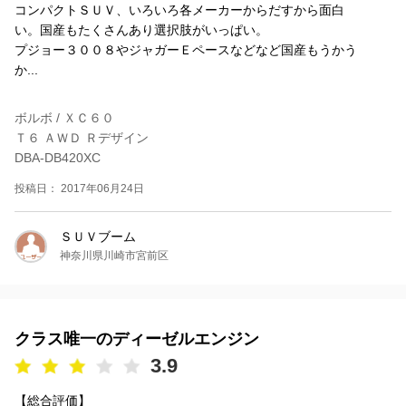
コンパクトＳＵＶ、いろいろ各メーカーからだすから面白
い。国産もたくさんあり選択肢がいっぱい。
プジョー３００８やジャガーＥペースなどなど国産もうかう
か...
ボルボ / ＸＣ６０
Ｔ６ ＡＷＤ Ｒデザイン
DBA-DB420XC
投稿日： 2017年06月24日
ＳＵＶブーム
神奈川県川崎市宮前区
クラス唯一のディーゼルエンジン
3.9
【総合評価】