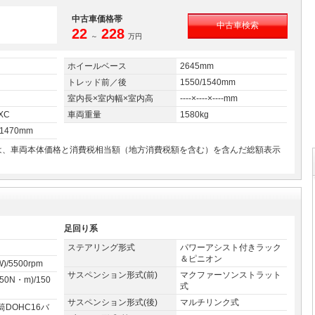
中古車価格帯
中古車検索
22
228
～
万円
ホイールベース
2645mm
トレッド前／後
1550/1540mm
室内長×室内幅×室内高
----×----×----mm
XC
車両重量
1580kg
×1470mm
ては、車両本体価格と消費税相当額（地方消費税額を含む）を含んだ総額表示
足回り系
ステアリング形式
パワーアシスト付きラック
＆ピニオン
W)/5500rpm
サスペンション形式(前)
マクファーソンストラット
350N・m)/150
式
サスペンション形式(後)
マルチリンク式
DOHC16バ