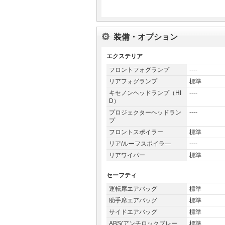
装備・オプション
エクステリア
フロントフォグランプ
----
リアフォグランプ
標準
キセノンヘッドランプ（HI
----
D）
プロジェクターヘッドラン
----
プ
フロントスポイラー
標準
リア/ルーフスポイラ―
----
リアワイパー
標準
セーフティ
運転席エアバッグ
標準
助手席エアバッグ
標準
サイドエアバッグ
標準
ABS(アンチロックブレー
標準