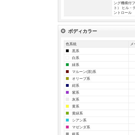
ング機構付
ト） ヒル・
ントロール
ボディカラー
色系統
メ
黒系
白系
緑系
マルーン(茶)系
オリーブ系
紺系
紫系
灰系
黄系
黄緑系
シアン系
マゼンダ系
銀系