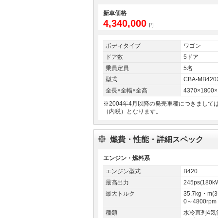
新車価格
4,340,000
円
ボディタイプ
ワゴン
ドア数
5ドア
乗員定員
5名
型式
CBA-MB420
全長×全幅×全高
4370×1800
※2004年4月以降の発売車種につきまし
（内税）となります。
燃費・性能・詳細スペック
エンジン・燃料系
エンジン型式
B420
最高出力
245ps(180k
最大トルク
35.7kg・m(
0～4800rpm
種類
水冷直列4気筒