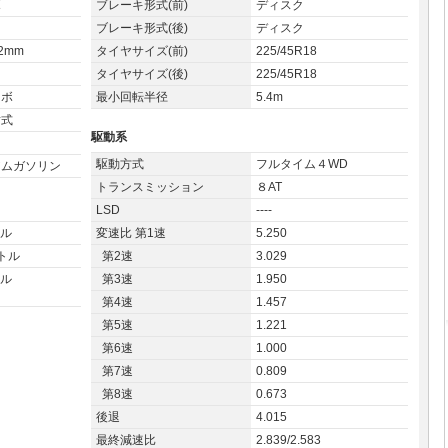
ボ
ブレーキ形式(前)
ディスク
ブレーキ形式(後)
ディスク
.2mm
タイヤサイズ(前)
225/45R18
タイヤサイズ(後)
225/45R18
ーボ
最小回転半径
5.4m
射式
駆動系
駆動方式
フルタイム４WD
アムガソリン
トランスミッション
８AT
LSD
----
トル
変速比 第1速
5.250
ットル
第2速
3.029
トル
第3速
1.950
第4速
1.457
第5速
1.221
第6速
1.000
第7速
0.809
第8速
0.673
後退
4.015
最終減速比
2.839/2.583