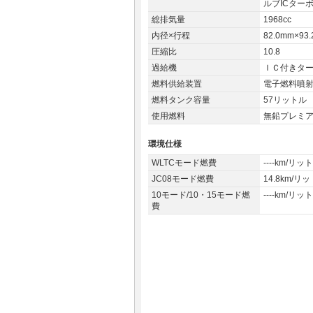
ルブICター
総排気量
1968cc
内径×行程
82.0mm×93
圧縮比
10.8
過給機
ＩＣ付きタ
燃料供給装置
電子燃料噴
燃料タンク容量
57リットル
使用燃料
無鉛プレミ
環境仕様
WLTCモード燃費
----km/リッ
JC08モード燃費
14.8km/リ
10モード/10・15モード燃
----km/リッ
費