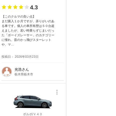
4.3
【このクルマの良い点】
まだ購入１か月ですが、弄りがいのあ
る車です。個人の車所有歴は５０台超
えましたが、若い時乗らずじまいだっ
た「ボーイズレーサー」のカテゴリー
に憧れ、昔のかっ飛びスターレット
や、マ…
投稿日： 2026年03月23日
光浩さん
栃木県栃木市
ボルボ/Ｖ４０