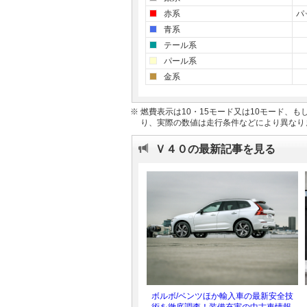
赤系
パ
青系
テール系
パール系
金系
※ 燃費表示は10・15モード又は10モード、
り、実際の数値は走行条件などにより異なり
Ｖ４０の最新記事を見る
ボルボ/ベンツほか輸入車の最新安全技
術を徹底調査！装備充実の中古車情報