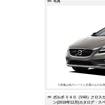
写真
マガジン
車カタログ
自動車ローン
保険
レビュー
価格相場
教習所
※画像は他グレードと共通のものを
用語集
ボルボ Ｖ４０（V40）クロス
ン(2018年12月)カタログ・