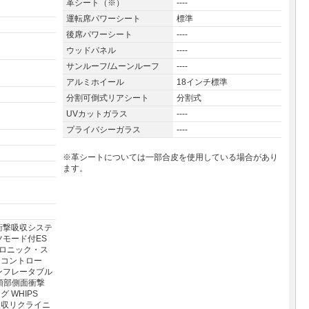
革シート（※）
----
運転席パワーシート
標準
後席パワーシート
----
ウッドパネル
----
サンルーフ/ムーンルーフ
----
アルミホイール
18インチ標準
分割可倒式リアシート
分割式
UVカットガラス
----
プライバシーガラス
----
※革シートについては一部合皮を使用している場合があり
ます。
面衝撃吸収システ
ツモード付ES
ロニック・ス
・コントロー
インフレータブル
頭部側面衝撃
 WHIPS
吸収リクライニ