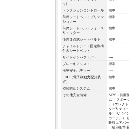
キ)
トラクションコントロール
標準
前席シートベルトプリテン
標準
ショナー
前席シートベルトフォース
標準
リミッター
後席３点式シートベルト
標準
チャイルドシート固定機構
----
付きシートベルト
サイドインパクトバー
----
ブレーキアシスト
標準
衝突安全ボディー
----
EBD（電子制動力配分装
標準
置）
盗難防止システム
標準
その他安全装備
SIPS（側
ム） スポー
C（エレクト
タビリティ
ル） IC（
カーテン）-
吸収エアバッグ
（後部衝撃