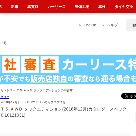
店
新車
車買取
カーリース
整備工場
車検
タイヤ交換
English
ヘルプ
お
12月）
カントリー Ｔ５ ＡＷＤ タックエディションの中古車
カタログ
018年12月）・（10121031）のカタログ情報
Ｔ５ ＡＷＤ タックエディション(2018年12月)カタログ・スペック
10121031)