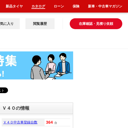
新品タイヤ
カタログ
ローン
保険
新車・中古車マガジン
気に入り
閲覧履歴
在庫確認・見積り依頼
Ｖ４０の情報
364
Ｖ４０中古車登録台数
台