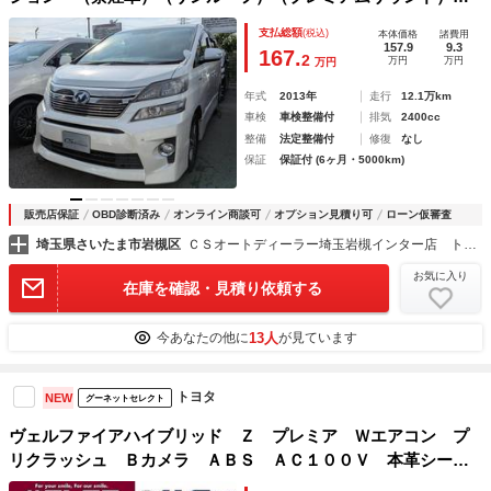
（後席モニター）黒本革／冷暖房シート／パワーシート／シー
支払総額
(税込)
本体価格
諸費用
トメモリー／両側自動ドア／パワーバックドア／ＡＣ１００Ｖ
157.9
9.3
167.
2
万円
万円
万円
電源／クルーズコントロール／コンビハンドル
年式
2013年
走行
12.1万km
車検
車検整備付
排気
2400cc
整備
法定整備付
修復
なし
保証
保証付 (6ヶ月・5000km)
販売店保証
OBD診断済み
オンライン商談可
オプション見積り可
ローン仮審査
埼玉県さいたま市岩槻区
ＣＳオートディーラー埼玉岩槻インター店 トヨタ ２０系３０系４０系アルファード／ヴェルファイア／ハイブリッド／カスタム／高品質中古車専門店
お気に入り
在庫を確認・見積り依頼する
13人
今あなたの他に
が見ています
トヨタ
NEW
グーネットセレクト
ヴェルファイアハイブリッド Ｚ プレミア Ｗエアコン プ
リクラッシュ Ｂカメラ ＡＢＳ ＡＣ１００Ｖ 本革シー
ト ムーンＲ ＬＥＤヘッド アルミホイール 電動シート