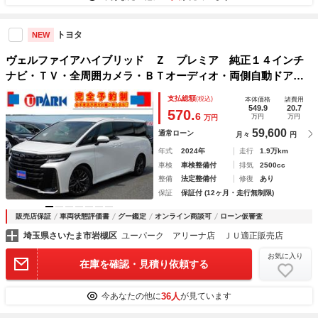
トヨタ
NEW
ヴェルファイアハイブリッド Ｚ プレミア 純正１４インチ
ナビ・ＴＶ・全周囲カメラ・ＢＴオーディオ・両側自動ドア・
３眼ＬＥＤライト・Ｃセンサー・本革ステア・シーケンシャル
支払総額
(税込)
本体価格
諸費用
ウィンカー・ミラーウィンカー・パークアシスト・サンルー
549.9
20.7
570.
6
万円
万円
万円
フ・ＡＣＣ・ＥＴＣ
59,600
通常ローン
月々
円
年式
2024年
走行
1.9万km
車検
車検整備付
排気
2500cc
整備
法定整備付
修復
あり
保証
保証付 (12ヶ月・走行無制限)
販売店保証
車両状態評価書
グー鑑定
オンライン商談可
ローン仮審査
埼玉県さいたま市岩槻区
ユーパーク アリーナ店 ＪＵ適正販売店
お気に入り
在庫を確認・見積り依頼する
36人
今あなたの他に
が見ています