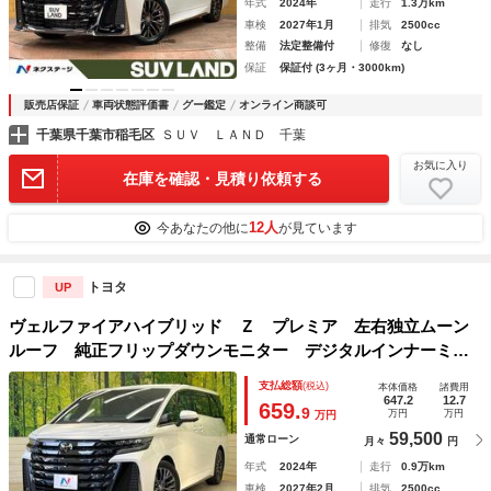
年式
2024年
走行
1.3万km
車検
2027年1月
排気
2500cc
整備
法定整備付
修復
なし
保証
保証付 (3ヶ月・3000km)
販売店保証
車両状態評価書
グー鑑定
オンライン商談可
千葉県千葉市稲毛区
ＳＵＶ ＬＡＮＤ 千葉
お気に入り
在庫を確認・見積り依頼する
12人
今あなたの他に
が見ています
トヨタ
UP
ヴェルファイアハイブリッド Ｚ プレミア 左右独立ムーン
ルーフ 純正フリップダウンモニター デジタルインナーミラ
ー 純正１４型ナビ 全周囲カメラ セーフティセンス ブラ
支払総額
(税込)
本体価格
諸費用
インドスポットモニター 両側電動ドア シートエアコン パ
647.2
12.7
659.
9
万円
万円
万円
ワーシート
59,500
通常ローン
月々
円
年式
2024年
走行
0.9万km
車検
2027年2月
排気
2500cc