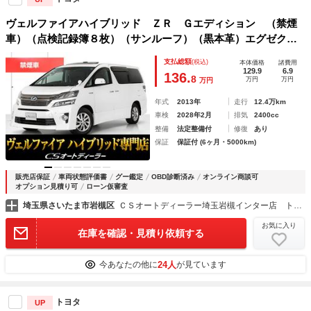
ヴェルファイアハイブリッド ＺＲ Ｇエディション （禁煙
車）（点検記録簿８枚）（サンルーフ）（黒本革）エグゼクテ
ィブシート／シートヒーター／パワーシート／シートメモリー
支払総額
(税込)
本体価格
諸費用
／両側自動ドア／パワーバックドア／クルーズコントロール／
129.9
6.9
136.
8
万円
万円
万円
クリアランスソナー／
年式
2013年
走行
12.4万km
車検
2028年2月
排気
2400cc
整備
法定整備付
修復
あり
保証
保証付 (6ヶ月・5000km)
販売店保証
車両状態評価書
グー鑑定
OBD診断済み
オンライン商談可
オプション見積り可
ローン仮審査
埼玉県さいたま市岩槻区
ＣＳオートディーラー埼玉岩槻インター店 トヨタ ２０系３０系４０系アルファード／ヴェルファイア／ハイブリッド／カスタム／高品質中古車専門店
お気に入り
在庫を確認・見積り依頼する
24人
今あなたの他に
が見ています
トヨタ
UP