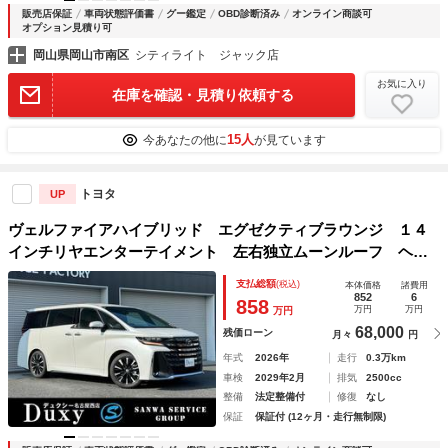
販売店保証
車両状態評価書
グー鑑定
OBD診断済み
オンライン商談可
オプション見積り可
岡山県岡山市南区
シティライト ジャック店
お気に入り
在庫を確認・見積り依頼する
15人
今あなたの他に
が見ています
トヨタ
UP
ヴェルファイアハイブリッド エグゼクティブラウンジ １４
インチリヤエンターテイメント 左右独立ムーンルーフ ヘッ
ドアップディスプレイ ドライバーズモニター パノラミック
支払総額
(税込)
本体価格
諸費用
ビュー ＢＳＭ 内臓ドラレコ トヨタチームメイト 純正Ａ
852
6
858
万円
万円
万円
Ｗ１９インチ ＥＴＣ２．０
68,000
残価ローン
月々
円
年式
2026年
走行
0.3万km
車検
2029年2月
排気
2500cc
整備
法定整備付
修復
なし
保証
保証付 (12ヶ月・走行無制限)