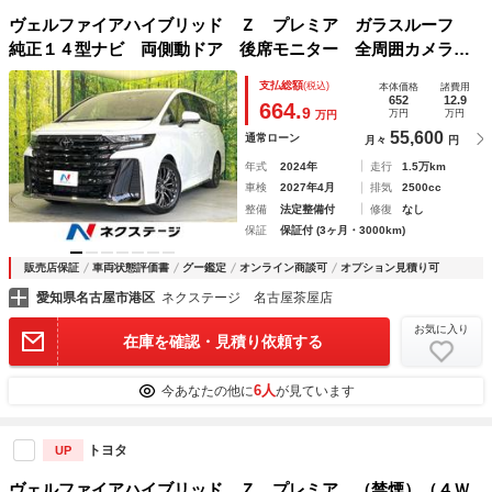
ヴェルファイアハイブリッド Ｚ プレミア ガラスルーフ
純正１４型ナビ 両側動ドア 後席モニター 全周囲カメラ
セーフティセンス レーダークルーズ 禁煙車 電動リアゲー
支払総額
(税込)
本体価格
諸費用
ト レザーシート 前中席シートエアコン 前中席パワーシー
652
12.9
664.
9
万円
万円
万円
ト ＥＴＣ
55,600
通常ローン
月々
円
年式
2024年
走行
1.5万km
車検
2027年4月
排気
2500cc
整備
法定整備付
修復
なし
保証
保証付 (3ヶ月・3000km)
販売店保証
車両状態評価書
グー鑑定
オンライン商談可
オプション見積り可
愛知県名古屋市港区
ネクステージ 名古屋茶屋店
お気に入り
在庫を確認・見積り依頼する
6人
今あなたの他に
が見ています
トヨタ
UP
ヴェルファイアハイブリッド Ｚ プレミア （禁煙）（４Ｗ