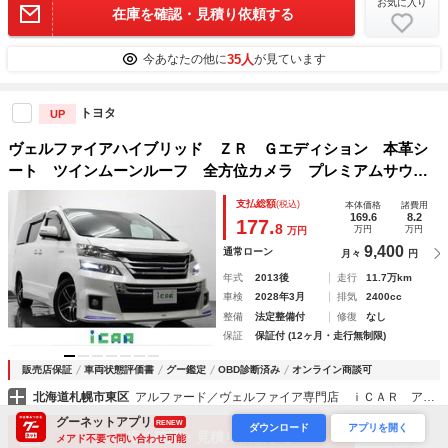
お気に入り
在庫を確認・見積り依頼する
35人
今あなたの他に
が見ています
トヨタ
UP
ヴェルファイアハイブリッド ＺＲ Ｇエディション 本革シ
ート ツインムーンルーフ 全方位カメラ プレミアムサウン
ドシステム 純正８型ＨＤＤナビ ９型後席モニター パワー
支払総額
(税込)
本体価格
諸費用
バックドア 両側パワースライドドア シートヒーター モデ
169.6
8.2
177.
8
万円
万円
万円
リスタエアロツアラーキット
9,400
通常ローン
月々
円
年式
2013後
走行
11.7万km
車検
2028年3月
排気
2400cc
整備
法定整備付
修復
なし
保証
保証付 (12ヶ月・走行無制限)
販売店保証
車両状態評価書
グー鑑定
OBD診断済み
オンライン商談可
北海道札幌市東区
アルファード／ヴェルファイア専門店 ｉＣＡＲ アイカー
グーネットアプリ
RENEW
お気に入り
ダウンロード
アプリを開く
在庫を確認・見積り依頼する
メアド不要で問い合わせ可能