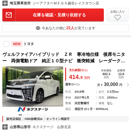
埼玉県草加市
ジーアフターＭＥＧＡ越谷レイクタウン店
お気に入り
在庫を確認・見積り依頼する
22人
今あなたの他に
が見ています
トヨタ
NEW
ヴェルファイアハイブリッド ＺＲ 寒冷地仕様 後席モニタ
ー 両側電動ドア 純正１０型ナビ 衝突軽減 レーダークル
ーズ ＥＴＣ Ｂｌｕｅｔｏｏｔｈ フルセグ 禁煙車 ＬＥ
支払総額
(税込)
本体価格
諸費用
Ｄヘッド・フォグ パワーシート シートエアコン スマート
402.3
12.6
414.
9
万円
万円
万円
キー
30,000
通常ローン
月々
円
年式
2018年
走行
3.5万km
車検
2027年1月
排気
2500cc
整備
法定整備付
修復
なし
保証
保証付 (3ヶ月・3000km)
販売店保証
OBD診断済み
オンライン商談可
山形県山形市
ネクステージ 山形北店