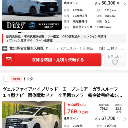
50,300
残価ローン
月々
円
年式
2026年
走行
0.2万km
車検
2029年3月
排気
2500cc
整備
法定整備付
修復
なし
保証
保証付 (12ヶ月・100000km)
販売店保証
車両状態評価書
グー鑑定
OBD診断済み
オンライン商談可
オプション見積り可
ローン仮審査
愛知県名古屋市天白区
Ｄｕｘｙ（デュクシー）天白店 （株）三和サービス
お気に入り
在庫を確認・見積り依頼する
トヨタ
NEW
ヴェルファイアハイブリッド Ｚ プレミア ガラスルーフ
１４型ナビ 両側電動ドア 全周囲カメラ 衝突被害軽減シス
テム レーダークルーズ 禁煙車 電動リアゲート レザーシ
支払総額
(税込)
本体価格
諸費用
ート 前席シートエアコン リアシートエアコン 前後席パワ
756.3
13.6
769.
9
万円
万円
万円
ーシート ドラレコ
67,700
通常ローン
月々
円
年式
2025年
走行
0.9万km