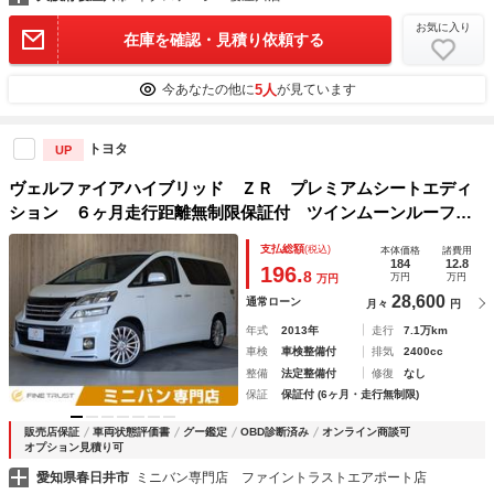
お気に入り
在庫を確認・見積り依頼する
5人
今あなたの他に
が見ています
トヨタ
UP
ヴェルファイアハイブリッド ＺＲ プレミアムシートエディ
ション ６ヶ月走行距離無制限保証付 ツインムーンルーフ
純正８インチナビ モデリスタエアロ 両側パワースライドド
支払総額
(税込)
本体価格
諸費用
ア 全方位カメラ 禁煙車 クルーズコントロール クリアラ
184
12.8
196.
8
万円
万円
万円
ンスソナー 本革シート パワーシート
28,600
通常ローン
月々
円
年式
2013年
走行
7.1万km
車検
車検整備付
排気
2400cc
整備
法定整備付
修復
なし
保証
保証付 (6ヶ月・走行無制限)
販売店保証
車両状態評価書
グー鑑定
OBD診断済み
オンライン商談可
オプション見積り可
愛知県春日井市
ミニバン専門店 ファイントラストエアポート店