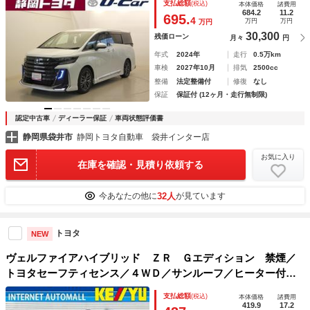
支払総額
(税込)
本体価格
諸費用
３列シート 助手席エアバッグ フルセグ地デジＴＶ エアバ
684.2
11.2
695.
4
万円
万円
万円
ッグ メモリーナビ
30,300
残価ローン
月々
円
年式
2024年
走行
0.5万km
車検
2027年10月
排気
2500cc
整備
法定整備付
修復
なし
保証
保証付 (12ヶ月・走行無制限)
認定中古車
ディーラー保証
車両状態評価書
静岡県袋井市
静岡トヨタ自動車 袋井インター店
お気に入り
在庫を確認・見積り依頼する
32人
今あなたの他に
が見ています
トヨタ
NEW
ヴェルファイアハイブリッド ＺＲ Ｇエディション 禁煙／
トヨタセーフティセンス／４ＷＤ／サンルーフ／ヒーター付き
黒革シート／フルエアロ／両側電動スライドドア／９．２イン
支払総額
(税込)
本体価格
諸費用
チＳＤナビ／フルセグＴＶ／１３．２インチ後席モニター／電
419.9
17.2