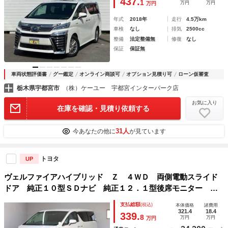
437.
1
万円
万円
万円
動リアゲート／スペアキー
年式
2018年
走行
4.5万km
車検
なし
排気
2500cc
整備
法定整備無
修復
なし
保証
保証無
車両状態評価書
グー鑑定
オンライン商談可
オプション見積り可
ローン仮審査
栃木県宇都宮市
（株）ケーユー 宇都宮インターパーク店
お気に入り
在庫を確認・見積り依頼する
31人
今あなたの他に
が見ています
トヨタ
UP
ヴェルファイアハイブリッド Ｚ ４ＷＤ 両側電動スライド
ドア 純正１０型ＳＤナビ 純正１２．１型後席モニター Ｂ
カメラ セーフティセンス ＩＣＳ ＢＳＭ 禁煙車 左右独
支払総額
(税込)
本体価格
諸費用
立ＡＡＣ リヤＡＡＣ 純正１７インチＡＷ デジタルインナ
321.4
18.4
339.
8
万円
万円
万円
ーミラー