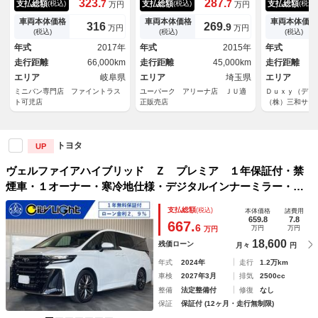
323.
287.
7
7
支払総額
支払総額
支払総額
(税込)
(税込)
(税込)
万円
万円
ＷＤ 純正９インチナビ 全周
サーニ２１インチＡＷ・ＴＶキ
ロキット＋シ
囲カメラ モデリスタフルエア
ット・ＤＶＤ・Ｂカメラ・ＢＴ
ミ ユニバー
車両本体価格
車両本体価格
車両本体価格
316
269.
9
万円
万円
ロ シートヒーター 両側パワ
オーディオ・フリップダウンモ
ジタルインナ
(税込)
(税込)
(税込)
ースライド 禁煙車 サンルー
ニター・両側自動ドア・ＬＥＤ
アップディス
年式
2017年
年式
2015年
年式
フ 本革シート レーダークル
ライト・スマキー・オートライ
ムーンルーフ
走行距離
66,000km
走行距離
45,000km
走行距離
ーズコントロール パワーシー
ト・Ｃセンサー・ＥＴＣ
イト アドバ
ト
エリア
岐阜県
エリア
埼玉県
エリア
ミニバン専門店 ファイントラス
ユーパーク アリーナ店 ＪＵ適
Ｄｕｘｙ（デ
ト可児店
正販売店
（株）三和サー
トヨタ
UP
ヴェルファイアハイブリッド Ｚ プレミア １年保証付・禁
煙車・１オーナー・寒冷地仕様・デジタルインナーミラー・ム
ーンルーフ・パノラミックビューモニター・トヨタセーフテ
支払総額
(税込)
本体価格
諸費用
ィ・トヨタチームメイト・クルーズコントロール・パワーバッ
659.8
7.8
667.
6
万円
万円
万円
クドア・前後ドラレコ
18,600
残価ローン
月々
円
年式
2024年
走行
1.2万km
車検
2027年3月
排気
2500cc
整備
法定整備付
修復
なし
保証
保証付 (12ヶ月・走行無制限)