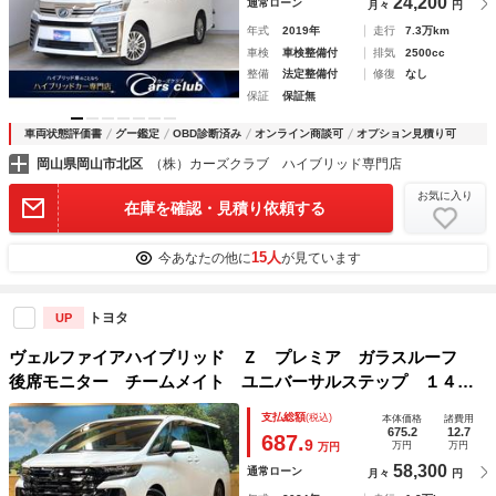
24,200
通常ローン
月々
円
年式
2019年
走行
7.3万km
車検
車検整備付
排気
2500cc
整備
法定整備付
修復
なし
保証
保証無
車両状態評価書
グー鑑定
OBD診断済み
オンライン商談可
オプション見積り可
岡山県岡山市北区
（株）カーズクラブ ハイブリッド専門店
お気に入り
在庫を確認・見積り依頼する
15人
今あなたの他に
が見ています
トヨタ
UP
ヴェルファイアハイブリッド Ｚ プレミア ガラスルーフ
後席モニター チームメイト ユニバーサルステップ １４型
ナビ 全周囲カメラ 両側電動ドア セーフティセンス 禁煙
支払総額
(税込)
本体価格
諸費用
車 茶革シート デジタルインナーミラー ブラインドスポッ
675.2
12.7
687.
9
万円
万円
万円
トモニター ＥＴＣ
58,300
通常ローン
月々
円