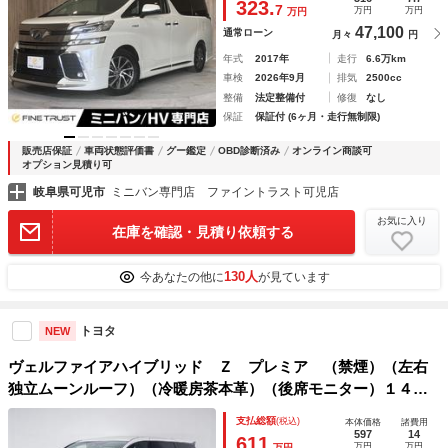
323.
7
万円
万円
万円
コントロール パワーシート
47,100
通常ローン
月々
円
年式
2017年
走行
6.6万km
車検
2026年9月
排気
2500cc
整備
法定整備付
修復
なし
保証
保証付 (6ヶ月・走行無制限)
販売店保証
車両状態評価書
グー鑑定
OBD診断済み
オンライン商談可
オプション見積り可
岐阜県可児市
ミニバン専門店 ファイントラスト可児店
お気に入り
在庫を確認・見積り依頼する
130人
今あなたの他に
が見ています
トヨタ
NEW
ヴェルファイアハイブリッド Ｚ プレミア （禁煙）（左右
独立ムーンルーフ）（冷暖房茶本革）（後席モニター）１４型
ディスプレイオーディオ／トヨタセーフティセンス＆チームメ
支払総額
(税込)
本体価格
諸費用
イト／デジタルインナーミラー／ユニバーサルステップ／３眼
597
14
611
万円
万円
万円