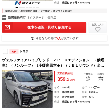
保証
保証付 (3ヶ月・3000km)
販売店保証
車両状態評価書
グー鑑定
オンライン商談可
新潟県長岡市
ネクステージ 長岡店
お気に入り
在庫を確認・見積り依頼する
5人
今あなたの他に
が見ています
トヨタ
UP
ヴェルファイアハイブリッド ＺＲ Ｇエディション （禁煙
車）（サンルーフ）（冷暖房黒本革）（ＪＢＬサウンド）全方
位カメラ／後席モニター／トヨタセーフティセンス／踏み間違
支払総額
(税込)
本体価格
諸費用
い防止装置／デジタルインナーミラー／ＢＳＭ／ＲＣＴＡ／３
347
12.2
359.
2
万円
万円
万円
眼ＬＥＤヘッドライト
年式
2018年
走行
11.1万km
車検
車検整備付
排気
2500cc
整備
法定整備付
修復
なし
保証
保証付 (6ヶ月・5000km)