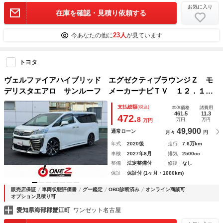
お気に入り
在庫を確認・見積り依頼する
23人
今あなたの他に
が見ています
トヨタ
ヴェルファイアハイブリッド エグゼクティブラウンジＺ モ
デリスタエアロ サンルーフ メーカーナビＴＶ １２．１型
後席モニター パノラミックビュー ＪＢＬ ＣＤＤＶＤ 前
支払総額
(税込)
本体価格
諸費用
後ドライブレコーダー デジタルインナーミラー 両側ＰＳ
461.5
11.3
472.
8
万円
万円
万円
Ｐバックドア ベンチレーション
49,900
通常ローン
月々
円
年式
2020後
走行
7.6万km
車検
2027年8月
排気
2500cc
整備
法定整備付
修復
なし
保証
保証付 (1ヶ月・1000km)
販売店保証
車両状態評価書
グー鑑定
OBD診断済み
オンライン商談可
オプション見積り可
愛知県海部郡蟹江町
ワンゼット名古屋