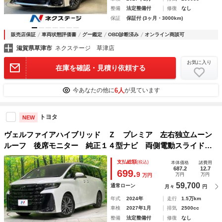
整備
法定整備付
修復
なし
保証
保証付 (3ヶ月・3000km)
販売店保証
車両状態評価書
グー鑑定
OBD診断済み
オンライン商談可
滋賀県草津市
ネクステージ 草津店
お気に入り
在庫を確認・見積り依頼する
6人
今あなたの他に
が見ています
トヨタ
NEW
ヴェルファイアハイブリッド Ｚ プレミア 左右独立ムーン
ルーフ 後席モニター 純正１４型ナビ 両側電動スライド
全周囲カメラ 禁煙車 電動リアゲート シートベンチレーシ
支払総額
(税込)
本体価格
諸費用
ョン ＥＴＣ Ｂｌｕｅｔｏｏｔｈ 置き型充電 パドルシフ
687.2
12.7
699.
9
万円
万円
万円
ト
59,700
通常ローン
月々
円
年式
2024年
走行
1.5万km
車検
2027年1月
排気
2500cc
整備
法定整備付
修復
なし