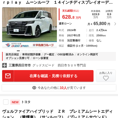
ｒｐｌａｙ ムーンルーフ １４インチディスプレイオーディ
オ デジタルインナーミラー 全周囲 ブラインドスポットモ
支払総額
(税込)
本体価格
諸費用
ニター ヘッドアップディスプレイ トヨタチームメイト １
619.9
8.9
628.
8
万円
万円
万円
９インチアルミ
65,800
通常ローン
月々
円
年式
2024年
走行
2.4万km
車検
2027年3月
排気
2500cc
整備
法定整備付
修復
なし
保証
保証付 (1ヶ月・1000km)
販売店保証
車両状態評価書
グー鑑定
OBD診断済み
オンライン商談可
オプション見積り可
ローン仮審査
三重県四日市市
グッドスピード 四日市ＳＵＶ専門店
お気に入り
在庫を確認・見積り依頼する
10人
今あなたの他に
が見ています
トヨタ
NEW
ヴェルファイアハイブリッド ＺＲ プレミアムシートエディ
ション （禁煙車）（サンルーフ）（プレミアムサウンド）