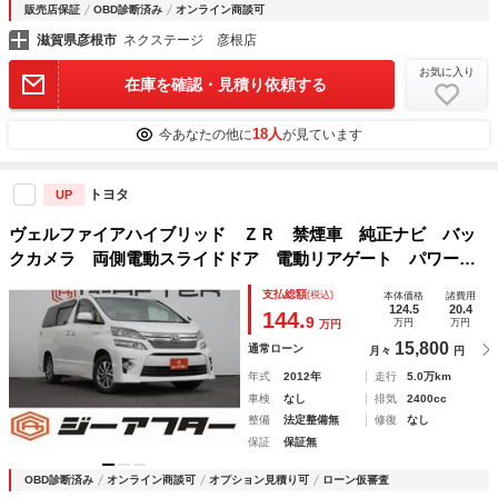
販売店保証
OBD診断済み
オンライン商談可
滋賀県彦根市
ネクステージ 彦根店
お気に入り
在庫を確認・見積り依頼する
18人
今あなたの他に
が見ています
トヨタ
UP
ヴェルファイアハイブリッド ＺＲ 禁煙車 純正ナビ バッ
クカメラ 両側電動スライドドア 電動リアゲート パワーシ
ート オットマン フルセグ オートクルーズコントロール
支払総額
(税込)
本体価格
諸費用
ＥＴＣ 純正１６インチアルミホイール Ｂｌｕｅｔｏｏｔ
124.5
20.4
144.
9
万円
万円
万円
ｈ 雹害車
15,800
通常ローン
月々
円
年式
2012年
走行
5.0万km
車検
なし
排気
2400cc
整備
法定整備無
修復
なし
保証
保証無
OBD診断済み
オンライン商談可
オプション見積り可
ローン仮審査