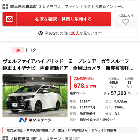
岐阜県各務原市
ＳＵＶ専門店 ファイントラスト各務原インター店
お気に入り
在庫を確認・見積り依頼する
28人
今あなたの他に
が見ています
トヨタ
UP
ヴェルファイアハイブリッド Ｚ プレミア ガラスルーフ
純正１４型ナビ 両側電動ドア 全周囲カメラ 衝突被害軽減
システム 電動リアゲート レザーシート 前席シートエアコ
支払総額
(税込)
本体価格
諸費用
ン リアシートエアコン 前後席パワーシート コーナーセン
665.9
13
678.
9
万円
万円
万円
サー
57,200
通常ローン
月々
円
年式
2024年
走行
0.8万km
車検
2027年7月
排気
2500cc
整備
法定整備付
修復
なし
保証
保証付 (3ヶ月・3000km)
販売店保証
車両状態評価書
グー鑑定
OBD診断済み
オンライン商談可
大阪府寝屋川市
ネクステージ 寝屋川店