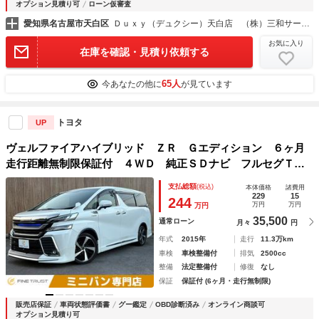
オプション見積り可
ローン仮審査
愛知県名古屋市天白区
Ｄｕｘｙ（デュクシー）天白店 （株）三和サービス
お気に入り
在庫を確認・見積り依頼する
65人
今あなたの他に
が見ています
トヨタ
UP
ヴェルファイアハイブリッド ＺＲ Ｇエディション ６ヶ月
走行距離無制限保証付 ４ＷＤ 純正ＳＤナビ フルセグＴ
Ｖ フリップダウンモニター 両側電動スライド 全周囲カメ
支払総額
(税込)
本体価格
諸費用
ラ ＥＴＣ モデリスタエアロ シートヒーター パワーシー
229
15
244
万円
万円
万円
ト 電動リアゲート 衝突軽減
35,500
通常ローン
月々
円
年式
2015年
走行
11.3万km
車検
車検整備付
排気
2500cc
整備
法定整備付
修復
なし
保証
保証付 (6ヶ月・走行無制限)
販売店保証
車両状態評価書
グー鑑定
OBD診断済み
オンライン商談可
オプション見積り可