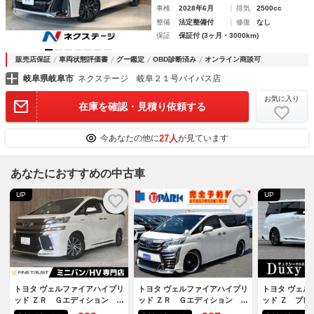
車検
2028年6月
排気
2500cc
整備
法定整備付
修復
なし
保証
保証付 (3ヶ月・3000km)
販売店保証
車両状態評価書
グー鑑定
OBD診断済み
オンライン商談可
岐阜県岐阜市
ネクステージ 岐阜２１号バイパス店
お気に入り
在庫を確認・見積り依頼する
27人
今あなたの他に
が見ています
あなたにおすすめの中古車
UP
UP
トヨタ ヴェルファイアハイブリ
トヨタ ヴェルファイアハイブリ
トヨタ ヴェル
ッド ＺＲ Ｇエディション ６
ッド ＺＲ Ｇエディション ア
ッド Ｚ プレ
ヶ月走行距離無制限保証付 ４
ルパイン１１インチナビ・ロク
ブラウン内装