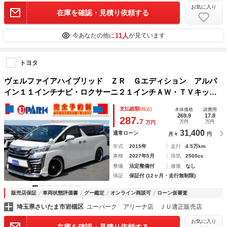
お気に入り
在庫を確認・見積り依頼する
11人
今あなたの他に
が見ています
トヨタ
ヴェルファイアハイブリッド ＺＲ Ｇエディション アルパ
イン１１インチナビ・ロクサーニ２１インチＡＷ・ＴＶキッ
ト・ＤＶＤ・Ｂカメラ・ＢＴオーディオ・フリップダウンモニ
支払総額
(税込)
本体価格
諸費用
ター・両側自動ドア・ＬＥＤライト・スマキー・オートライ
269.9
17.8
287.
7
万円
万円
万円
ト・Ｃセンサー・ＥＴＣ
31,400
通常ローン
月々
円
年式
2015年
走行
4.5万km
車検
2027年5月
排気
2500cc
整備
法定整備付
修復
なし
保証
保証付 (12ヶ月・走行無制限)
販売店保証
車両状態評価書
グー鑑定
オンライン商談可
ローン仮審査
埼玉県さいたま市岩槻区
ユーパーク アリーナ店 ＪＵ適正販売店
お気に入り
在庫を確認・見積り依頼する