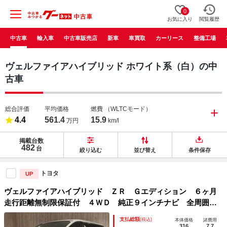
0
お気に入り
閲覧履歴
中古車
輸入車
中古車販売店
新車
車買取
カーリース
整備工場
ヴェルファイアハイブリッド ホワイト系（白）の中
古車
総合評価
平均価格
燃費
（WLTCモード）
4.4
561.4
15.9
万円
km/l
掲載台数
482
台
絞り込む
並び替え
条件保存
トヨタ
UP
ヴェルファイアハイブリッド ＺＲ Ｇエディション ６ヶ月
走行距離無制限保証付 ４ＷＤ 純正９インチナビ 全周囲カ
メラ モデリスタフルエアロ シートヒーター 両側パワース
支払総額
(税込)
本体価格
諸費用
ライド 禁煙車 サンルーフ 本革シート レーダークルーズ
316
7.7