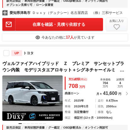
販売店保証
車両状態評価書
グー鑑定
OBD診断済み
オンライン商談可
オプション見積り可
ローン仮審査
愛知県津島市
Ｄｕｘｙ（デュクシー）名古屋西店 （株）三和サービス
お気に入り
在庫を確認・見積り依頼する
17人
今あなたの他に
が見ています
トヨタ
UP
ヴェルファイアハイブリッド Ｚ プレミア サンセットブラ
ウン内装 モデリスタエアロキット＋シグネチャーイルミ ユ
ニバーサルステップ デジタルインナーミラー ヘッドアップ
支払総額
(税込)
本体価格
諸費用
ディスプレイ 左右独立ムーンルーフ トヨタチームメイト
704
4
708
万円
万円
万円
アドバンストパーク
41,600
残価ローン
月々
円
年式
2025年
走行
0.8万km
車検
2028年3月
排気
2500cc
整備
法定整備付
修復
なし
保証
保証付 (12ヶ月・100000km)
販売店保証
車両状態評価書
グー鑑定
OBD診断済み
オンライン商談可