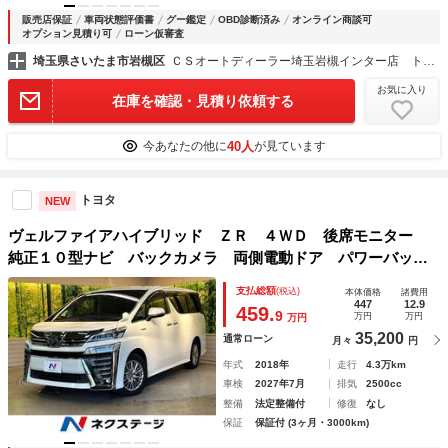
販売店保証
車両状態評価書
グー鑑定
OBD診断済み
オンライン商談可
オプション見積り可
ローン仮審査
埼玉県さいたま市岩槻区
ＣＳオートディーラー埼玉岩槻インター店 トヨタ ２０系３０系４０系アルファード／ヴェルファイア／ハイブリッド／カスタム／高品質中古車専門店
お気に入り
在庫を確認・見積り依頼する
40人
今あなたの他に
が見ています
トヨタ
NEW
ヴェルファイアハイブリッド ＺＲ ４ＷＤ 後席モニター
純正１０型ナビ バックカメラ 両側電動ドア パワーバック
ドア シートクーラー シートヒーター レーダークルーズ
支払総額
(税込)
本体価格
諸費用
三眼ＬＥＤヘッド 純正１７アルミ リアオートエアコン ド
447
12.9
459.
9
万円
万円
万円
ラレコ
35,200
通常ローン
月々
円
年式
2018年
走行
4.3万km
車検
2027年7月
排気
2500cc
整備
法定整備付
修復
なし
保証
保証付 (3ヶ月・3000km)