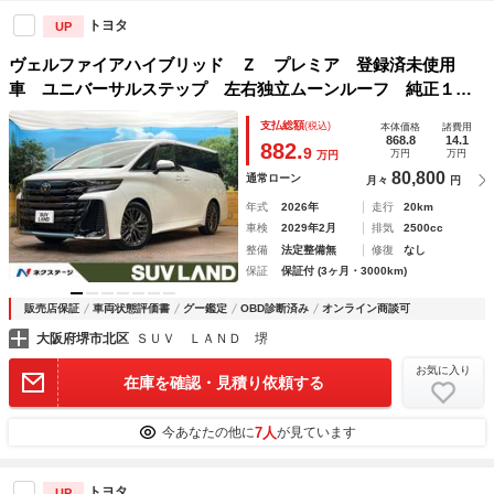
トヨタ
UP
ヴェルファイアハイブリッド Ｚ プレミア 登録済未使用
車 ユニバーサルステップ 左右独立ムーンルーフ 純正１４
インチナビ トヨタチームメイト トヨタセーフティセンス
支払総額
(税込)
本体価格
諸費用
両側電動ドア デジタルインナーミラー カラーヘッドアップ
868.8
14.1
882.
9
万円
万円
万円
ディスプレイ
80,800
通常ローン
月々
円
年式
2026年
走行
20km
車検
2029年2月
排気
2500cc
整備
法定整備無
修復
なし
保証
保証付 (3ヶ月・3000km)
販売店保証
車両状態評価書
グー鑑定
OBD診断済み
オンライン商談可
大阪府堺市北区
ＳＵＶ ＬＡＮＤ 堺
お気に入り
在庫を確認・見積り依頼する
7人
今あなたの他に
が見ています
トヨタ
UP