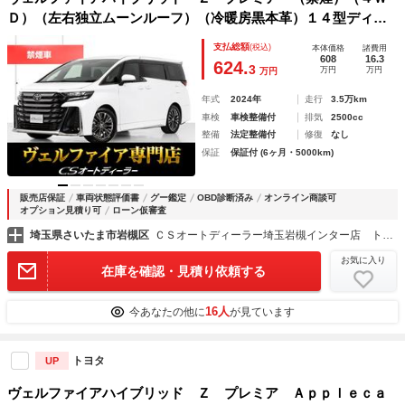
Ｄ）（左右独立ムーンルーフ）（冷暖房黒本革）１４型ディス
プレイオーディオ／全方位カメラ／後席モニター／トヨタセー
支払総額
(税込)
本体価格
諸費用
フティセンス＆チームメイト／ヘッドアップディスプレイ／ユ
608
16.3
624.
3
万円
万円
万円
ニバーサルステップ
年式
2024年
走行
3.5万km
車検
車検整備付
排気
2500cc
整備
法定整備付
修復
なし
保証
保証付 (6ヶ月・5000km)
販売店保証
車両状態評価書
グー鑑定
OBD診断済み
オンライン商談可
オプション見積り可
ローン仮審査
埼玉県さいたま市岩槻区
ＣＳオートディーラー埼玉岩槻インター店 トヨタ ２０系３０系４０系アルファード／ヴェルファイア／ハイブリッド／カスタム／高品質中古車専門店
お気に入り
在庫を確認・見積り依頼する
16人
今あなたの他に
が見ています
トヨタ
UP
ヴェルファイアハイブリッド Ｚ プレミア Ａｐｐｌｅｃａ