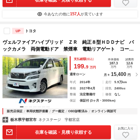
157人
今あなたの他に
が見ています
トヨタ
UP
ヴェルファイアハイブリッド ＺＲ 純正８型ＨＤＤナビ バ
ックカメラ 両側電動ドア 禁煙車 電動リアゲート コーナ
ーセンサー スマートキー ＨＩＤヘッド ビルトインＥＴ
支払総額
(税込)
本体価格
諸費用
Ｃ クルコン 純正１６インチアルミ オートライト
187.3
12.6
199.
9
万円
万円
万円
15,400
通常ローン
月々
円
年式
2014年
走行
5.9万km
車検
2027年4月
排気
2400cc
整備
法定整備付
修復
なし
保証
保証付 (3ヶ月・3000km)
販売店保証
車両状態評価書
グー鑑定
OBD診断済み
オンライン商談可
栃木県宇都宮市
ネクステージ 宇都宮店
お気に入り
在庫を確認・見積り依頼する