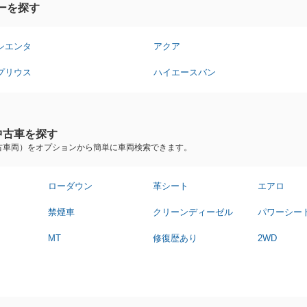
ーを探す
シエンタ
アクア
プリウス
ハイエースバン
中古車を探す
古車両）をオプションから簡単に車両検索できます。
ローダウン
革シート
エアロ
禁煙車
クリーンディーゼル
パワーシー
MT
修復歴あり
2WD