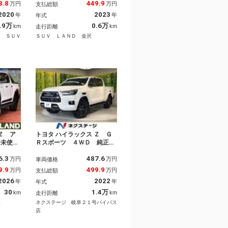
ＴＶ／ヒ
クルーズ 禁煙車 ドラレ
8.8
449.9
万円
万円
支払総額
ロール／
コ コーナーセンサー レー
2020
2023
年
年
年式
クカメラ
ンキープ スマートキー Ｌ
ト／フロ
ＥＤヘッド ＥＴＣ オート
.9万
0.6万
km
km
走行距離
ＥＴＣ車
ライト
Ａ ＳＵＶ
ＳＵＶ ＬＡＮＤ 金沢
Ｚ ア
トヨタ ハイラックス Ｚ Ｇ
済未使用
Ｒスポーツ ４ＷＤ 純正ナ
 全周囲
ビ ディーゼル（軽油） 全
6.3
487.6
減システ
周囲カメラ 衝突被害軽減シ
万円
万円
車両価格
ーダーク
ステム レーダークルーズ
9.9
499.9
万円
万円
支払総額
 パワー
禁煙車 パワーシート コー
2026
2022
年
年
年式
ンサー
ナーセンサー ＬＥＤヘッ
Ｄヘッ
ド ＥＴＣ 純正１８インチ
30
1.4万
km
km
走行距離
Ｃ
アルミ オートハイビーム
屋
ネクステージ 岐阜２１号バイパス
店