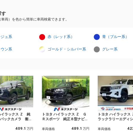
探す
古車両）を色から簡単に車両検索できます。
ージュ系
赤（レッド系）
青（ブルー系）
ラウン系
ゴールド・シルバー系
グレー系
ハイラックス Ｚ 純
トヨタ ハイラックス Ｚ Ｇ
トヨタ ハイラックス 
 バックカメラ 衝突
Ｒスポーツ 純正８型ナビ
ラックラリーエディ
置 レーダークルー
全周囲カメラ 衝突軽減 レ
ベットライナー／ト
409.1
489.1
42
ＷＤ 禁煙車 ドラレ
ーダークルコン Ｂｌｕｅｔ
／トヨタセーフティ
万円
万円
車両価格
車両価格