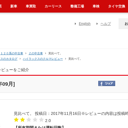
店
新車
車買取
カーリース
整備工場
車検
タイヤ交換
English
ヘルプ
お
１２０系の中古車
Ｚの中古車
見比べて。
クスのカタログ
ハイラックスのクルマレビュー
見比べて。
レビューをご紹介
09月]
見比べて。
投稿日：2017年11月16日
※レビューの内容は投稿
2.0
【所有期間または運転回数】