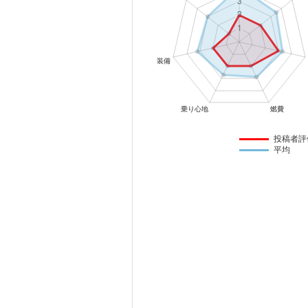
マガジン
車カタログ
自動車ローン
保険
投稿者評
平均
レビュー
価格相場
教習所
用語集