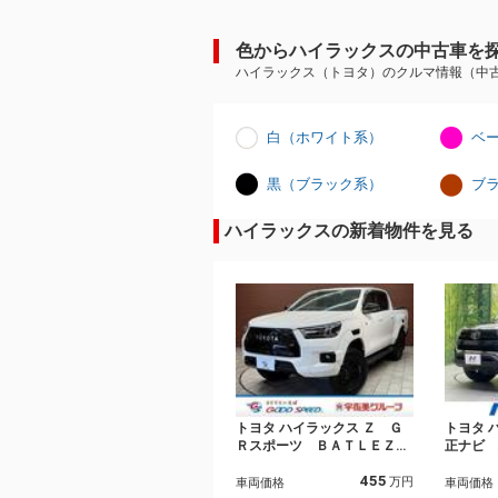
色からハイラックスの中古車を
ハイラックス（トヨタ）のクルマ情報（中
白（ホワイト系）
ベ
黒（ブラック系）
ブ
ハイラックスの新着物件を見る
トヨタ ハイラックス Ｚ Ｇ
トヨタ 
Ｒスポーツ ＢＡＴＬＥＺリ
正ナビ
フトアップ／ＧＲレッドキャ
軽減装
455
リパー／ＲＡＹＳ１７インチ
ズ ４
万円
車両価格
車両価格