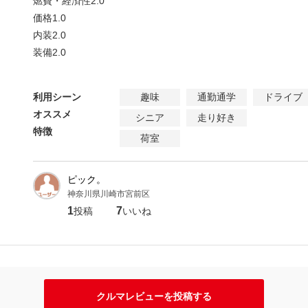
燃費・経済性
2.0
価格
1.0
内装
2.0
装備
2.0
利用シーン
趣味
通勤通学
ドライブ
オススメ
シニア
走り好き
特徴
荷室
ピック。
神奈川県川崎市宮前区
1
7
投稿
いいね
クルマレビューを投稿する