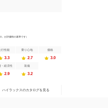
）
.0」が評価時の基準です）
走行性能
乗り心地
価格
3.3
2.7
3.0
費・経済性
装備
2.9
3.2
ハイラックスのカタログを見る