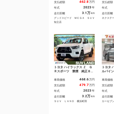
アルミ／ベッドライナー／純
コ Ｅ
462.8
万円
支払総額
支払総額
正８インチディスプレイオー
Ｂｌｕ
2023
年
年式
年式
ディオ／パノラミックビュー
ヘッド
モニター／パワーシート／コ
純正１
3.1万
km
走行距離
走行距離
ーナーセンサー／ＥＴＣ
ドライ
グッドスピード ＭＥＧＡ ＳＵＶ
ネクステ
知立店
トヨタ ハイラックス Ｚ Ｇ
トヨタ 
Ｒスポーツ 禁煙 純正８型
ルパイ
ナビ 全周囲カメラ レーダ
グナビ
468.6
ークルーズ クリアランスソ
パイン
万円
車両価格
車両価格
ナー デフロック ハーフレ
インナ
479.7
万円
支払総額
支払総額
ザーシート ＬＥＤヘッド
ＥＲル
2023
年
年式
年式
純正１８インチアルミ ダウ
ＭＡベ
ンヒルアシスト ＥＴＣ ア
アバイ
3.2万
km
走行距離
走行距離
イドリングストップ
ＥＤ 
ＳＵＶ ＬＡＮＤ 横浜町田
カーセブ