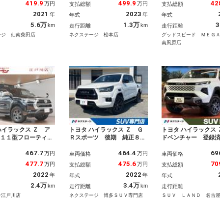
ＴＣ フルセグＴＶ
ｏｏｔｈ ＥＴＣ ＬＥＤヘ
純正ナビ／フルセグ
419.9
499.9
42
万円
万円
支払総額
支払総額
ｅｔｏｏｔｈ ＬＥＤ
ッド＆フォグ オートハイビ
ルディセントコント
2021
2023
年
年
年式
年式
 コーナーセンサー
ーム オートライト デュア
オートライト／バッ
７インチアルミ ヘッ
ルオートエアコン 革巻きス
／ＬＥＤヘッドライ
5.6万
1.3万
3
km
km
走行距離
走行距離
トクリーナー
テアリング パドルシフト
ントフォグライト／
ージ 仙南柴田店
ネクステージ 松本店
グッドスピード ＭＥＧ
載器／ＥＴＣ車載器
南風原店
ハイラックス Ｚ ア
トヨタ ハイラックス Ｚ Ｇ
トヨタ ハイラックス 
ン１１型フローティン
Ｒスポーツ 後期 純正８イ
ドベンチャー 登録
 フルセグＴＶ アル
ンチＤＡ 全周囲カメラ Ｇ
車 ベッドライナー
467.7
464.4
69
ドラレコ付きデジタル
Ｒ専用レッドキャリパー ト
カメラ 衝突被害軽
万円
万円
車両価格
車両価格
ーミラー ｉＫａＭＰ
ノカバー ハーフレザーシー
ム デフロック レ
477.7
475.6
70
万円
万円
支払総額
支払総額
ーフテント ＹＡＫＩ
ト ＥＴＣ 衝突軽減 レー
ルーズコントロール
2022
2022
年
年
年式
年式
ッドラック ＴＲＤド
ダークルーズ パワーシー
シート コーナーセ
ザー 純１７ＡＷ Ｌ
ト ４ＷＤ スマートキー
スマートキー ＬＥ
2.4万
3.4万
km
km
走行距離
走行距離
トノカバー
純正１８インチアルミホイー
ド ビルトインＥＴ
ン江戸川店
ネクステージ 博多ＳＵＶ専門店
ＳＵＶ ＬＡＮＤ 名古
ル