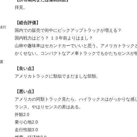
拝見。
【総合評価】
国内での販売で街中にピックアップトラックが増える？
国内戦力はどう？ １３年前よりはまし？
山林や趣味車はセカンドカーでいいと思う。アメリカトラック
かくせない。コンパクトなアメ車トラックでもかたちセンスが
価
【良い点】
アメリカトラックに類似でまだましな部類。
【悪い点】
アメリカの同類トラック見たら、ハイラックスはがっかりな感
ランス、やはりセンスの差はある。
外観
2.0
乗り心地
2.0
走行性能
3.0