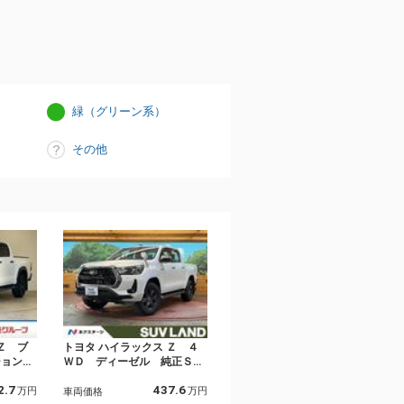
緑（グリーン系）
その他
Ｚ ブ
トヨタ ハイラックス Ｚ ４
ション
ＷＤ ディーゼル 純正ＳＤ
ノカバー
ナビ バックカメラ トヨタ
2.7
437.6
センス／
セーフティセンス レーダー
万円
万円
車両価格