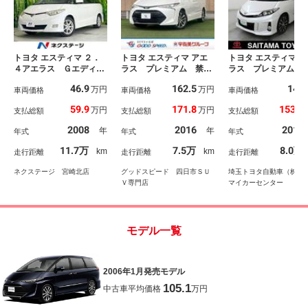
トヨタ エスティマ ２．
トヨタ エスティマ アエ
トヨタ エスティマ ア
４アエラス Ｇエディシ
ラス プレミアム 禁
ラス プレミアムエ
ョン 両側電動ドア Ｓ
煙 １オーナー 純正９
ション １オーナー
46.9
162.5
143
万円
万円
Ｄナビ バックカメラ
車両価格
型ナビ 両側電動スライ
車両価格
ＴＣ車載器 ＤＶＤ
車両価格
禁煙車 スマートキー
ドドア 衝突軽減 車線
生 ナビＴＶ 横滑
59.9
171.8
153.5
万円
万円
支払総額
支払総額
支払総額
ＨＩＤヘッド 純正１７
逸脱 オートマチックハ
止 電動シート ク
インチアルミ デュアル
イビーム 電動パワーシ
ズコントロール メ
2008
2016
2015
年
年
年式
年式
年式
エアコン ＣＤ ＤＶＤ
ート クルーズコントロ
ーナビ アルミホイ
再生 フルセグ トラク
ール ステアリングスイ
ル ３列シート 点
11.7万
7.5万
8.0万
km
km
走行距離
走行距離
走行距離
ションコントロール 盗
ッチ ＥＴＣ スマート
録簿 イモビ キー
難防止装置
キー プッシュスタート
ス ＡＡＣ Ｗエア
ネクステージ 宮崎北店
グッドスピード 四日市ＳＵ
埼玉トヨタ自動車（株） 
ン ＡＢＳ Ｂカメ
Ｖ専門店
マイカーセンター
モデル一覧
2006年1月発売モデル
105.1
中古車平均価格
万円