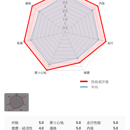
投稿者評価
平均
外観
5.0
乗り心地
5.0
走行性能
5.0
燃費・経済性
4.0
価格
5.0
内装
5.0