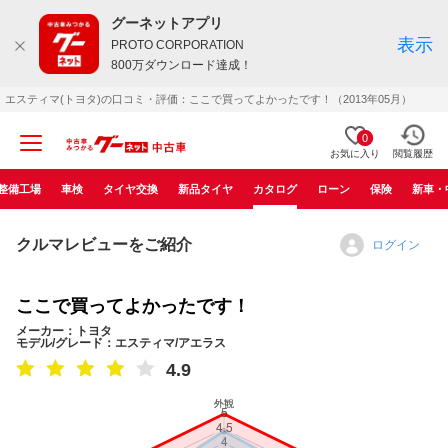
グーネットアプリ
表示
PROTO CORPORATION
800万ダウンロード達成！
エスティマ(トヨタ)の口コミ・評価：ここで買ってよかったです！（2013年05月）
0
お気に入り
閲覧履歴
整備工場
車検
タイヤ交換
新品タイヤ
カタログ
ローン
保険
新車・
クルマレビューをご紹介
ログイン
ここで買ってよかったです！
メーカー：トヨタ
モデル/グレード：エスティマ/アエラス
4.9