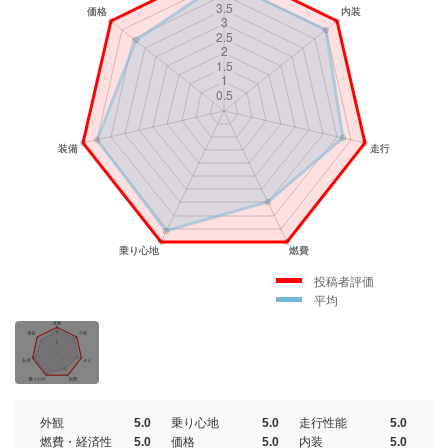
投稿者評価
平均
外観
5.0
乗り心地
5.0
走行性能
5.0
燃費・経済性
5.0
価格
5.0
内装
5.0