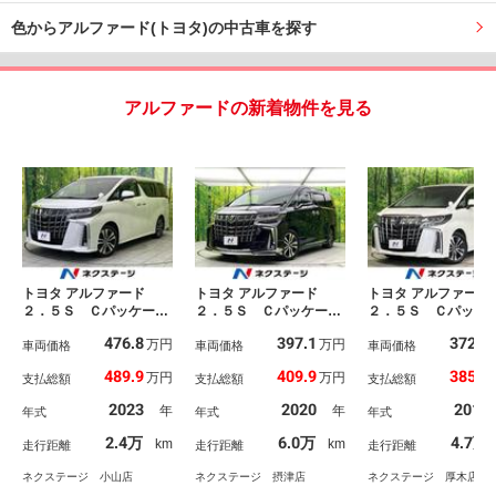
色からアルファード(トヨタ)の中古車を探す
アルファードの新着物件を見る
トヨタ アルファード
トヨタ アルファード
トヨタ アルファード
２．５Ｓ Ｃパッケー
２．５Ｓ Ｃパッケー
２．５Ｓ Ｃパッケ
ジ サンルーフ 純正ナ
ジ ツインムーンルー
ジ 禁煙車 後席モ
476.8
397.1
372.5
万円
万円
ビ １２型後席モニタ
車両価格
フ モデリスタフルエア
車両価格
ー 純正１０．５型
車両価格
ー バックカメラ 衝突
ロ フリップダウンモニ
ビ 両側電動ドア 
489.9
409.9
385.9
万円
万円
支払総額
支払総額
支払総額
被害軽減システム レー
ター デジタルインナー
クカメラ セーフテ
ダークルーズ デジタル
ミラー ブラインドスポ
ンス レーダークル
2023
2020
2019
年
年
年式
年式
年式
インナーミラー 両側電
ットモニター 純正９イ
ズ 電動リアゲート
動ドア ＡＣ１００Ｖ
ンチディスプレイ 両側
皮レザーシート シ
2.4万
6.0万
4.7万
km
km
走行距離
走行距離
走行距離
禁煙車 電動リアゲー
電動スライドドア パワ
ベンチレーション 
ト シートエアコン ス
ーバックドア メモリー
席パワーシート Ｅ
ネクステージ 小山店
ネクステージ 摂津店
ネクステージ 厚木店
マートキー
シート