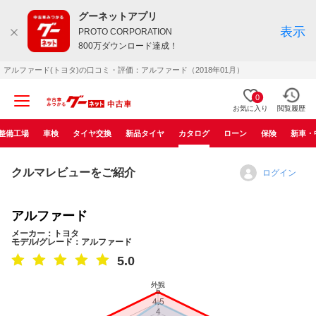
グーネットアプリ
表示
PROTO CORPORATION
800万ダウンロード達成！
アルファード(トヨタ)の口コミ・評価：アルファード（2018年01月）
0
お気に入り
閲覧履歴
整備工場
車検
タイヤ交換
新品タイヤ
カタログ
ローン
保険
新車・
クルマレビューをご紹介
ログイン
アルファード
メーカー：トヨタ
モデル/グレード：アルファード
5.0