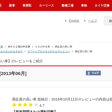
店
新車
車買取
カーリース
整備工場
車検
タイヤ交換
English
ヘルプ
お
古車
ＭＫ０２系の中古車
ＸＳの中古車
満足度の高い車
アカスタムのカタログ
スペーシアカスタムのクルマレビュー
満足度の高い車
高い車】のレビューをご紹介
013年06月]
満足度の高い車
投稿日：2014年10月11日
※レビューの内容は
4.7
【所有期間または運転回数】