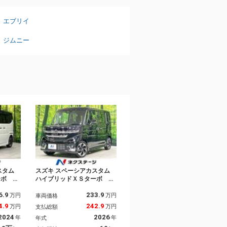
エブリイ
ジムニー
スタム
スズキ スペーシアカスタム
ーボ ４
ハイブリッドＸＳターボ 純
ナビ 全
正９型ナビ 全周囲カメラ
6.9
233.9
動ドア
セーフティサポート アダプ
万円
万円
車両価格
ラー 衝
ティブクルーズ 両側電動ド
4.9
242.9
万円
万円
支払総額
ルーズ
ア 禁煙車 ＬＥＤヘッド＆
2024
2026
年
年
年式
ー シー
フォグ ＨＵＤ 前席シート