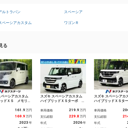
アルトラパン
スペーシア
スペーシアカスタム
ワゴンＲ
見る
スペーシアカスタム
スズキ スペーシアカスタム
スズキ スペーシアカ
リッドＸＳ メモリー
ハイブリッドＸＳターボ ４
ハイブリッドＸＳタ
両側電動ドア セーフ
ＷＤ 届出済未使用車 スズ
ＷＤ ターボ 順正
161.9
219.9
20
ポート 禁煙車 シー
キコネクト対応９インチナ
周囲カメラ 両側電
万円
万円
車両価格
車両価格
ター ＥＴＣ 前後ド
ビ フルセグＴＶ Ｂｌｕｅ
デジタルインナーミ
169.9
229.8
21
万円
万円
支払総額
支払総額
 コーナーセンサー
ｔｏｏｔｈ アラウンドビュ
突軽減 レーダーク
2023
2026
年
年
年式
年式
トキー ＬＥＤヘッ
ーモニター オットマン ハ
ステアリングヒータ