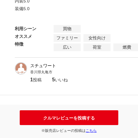
内装
5.0
装備
5.0
利用シーン
買物
オススメ
ファミリー
女性向け
特徴
広い
荷室
燃費
スチュワート
香川県丸亀市
1
5
投稿
いいね
クルマレビューを投稿する
※販売店レビューの投稿は
こちら