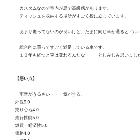
カスタムなので室内が黒で高級感があります。
ティッシュを収納する場所がすごく役に立っています。
あまり走ってないのが良いけど、たまに同じ車が通ると つい
総合的に買ってすごく満足している車です。
１３年も経つと車は変わるんだな・・・としみじみ思いまし
【悪い点】
雨音がうるさい・・・気がする。
外観
5.0
乗り心地
4.0
走行性能
5.0
燃費・経済性
5.0
価格
4.0