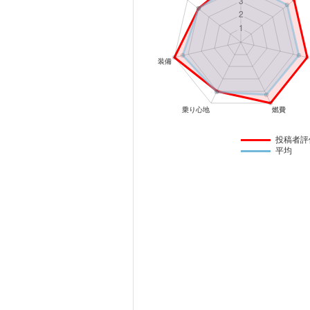
マガジン
車カタログ
自動車ローン
保険
投稿者評
平均
レビュー
価格相場
教習所
用語集