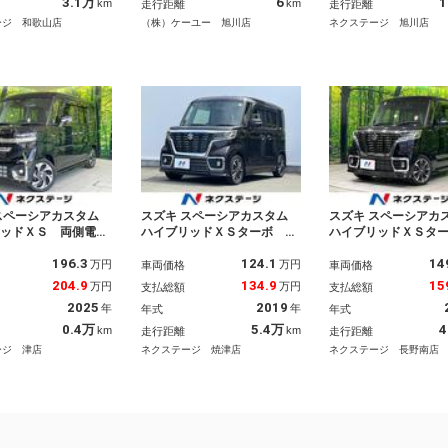
正１５インチアルミ
ーフレザーシート パドルシ
トヒーター 禁煙車
3.1万
6
1
km
km
走行距離
走行距離
ハイビーム
フト 衝突被害軽減ブレー
コ コーナーセンサ
ージ 和歌山店
（株）ケーユー 旭川店
ネクステージ 旭川店
キ シートヒーター
Ｄヘッド
スペーシアカスタム
スズキ スペーシアカスタム
スズキ スペーシアカ
リッドＸＳ 両側電
ハイブリッドＸＳターボ タ
ハイブリッドＸＳタ
Ｄナビ バックカメ
ーボ 両側電動ドア ＳＤナ
側パワスラ 純正８
196.3
124.1
14
突軽減 レーダークル
ビ 全周囲カメラ 衝突被害
衝突軽減 全周囲カ
万円
万円
車両価格
車両価格
禁煙車 ハーフレザー
軽減システム 禁煙車 ハー
ーダークルーズ Ｂ
204.9
134.9
15
万円
万円
支払総額
支払総額
 ドラレコ コーナー
フレザーシート シートヒー
ｏｏｔｈ ＥＴＣ 
2025
2019
年
年
年式
年式
ー スマートキー Ｌ
ター ドラレコ スマートキ
コ シートヒーター
ッド ビルトインＥＴ
ー ＬＥＤヘッド クルコ
トキー ＬＥＤヘッ
0.4万
5.4万
4
km
km
走行距離
走行距離
正１５インチアルミ
ン 純正１５インチアルミ
トライト オートエ
ージ 津店
ネクステージ 焼津店
ネクステージ 長野南店
ステリモ