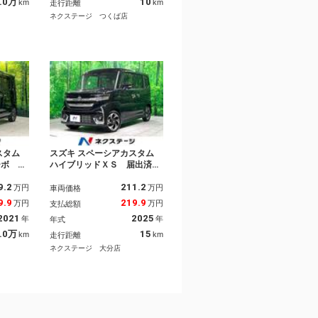
 ドラレ
ヒーター ステアリングヒー
.0万
10
km
km
走行距離
ー ＬＥ
ター 純正１５インチＡＷ
ネクステージ つくば店
スマートキー
スタム
スズキ スペーシアカスタム
ーボ 両
ハイブリッドＸＳ 届出済未
型ナビ
使用車 純正８インチナビ
9.2
211.2
メラ レ
両側電動スライド 衝突軽減
万円
万円
車両価格
ｌｕｅｔ
装置 アダプティブクルー
9.9
219.9
万円
万円
支払総額
ドラレ
ズ スマートキー ステアリ
2021
2025
年
年
年式
 スマー
ングヒーター シートヒータ
ド オー
ー ＬＥＤヘッド／フォグ
.0万
15
km
km
走行距離
アコン
ヘッドアップディスプレイ
ネクステージ 大分店