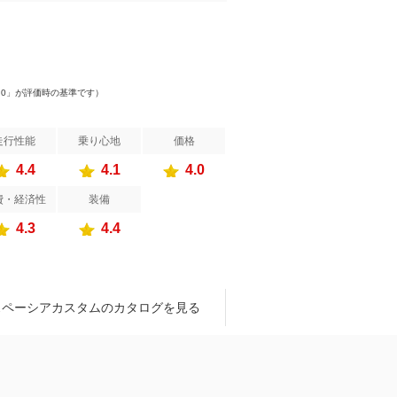
）
.0」が評価時の基準です）
走行性能
乗り心地
価格
4.4
4.1
4.0
費・経済性
装備
4.3
4.4
スペーシアカスタムのカタログを見る