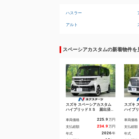
ハスラー
アルト
スペーシアカスタムの新着物件を
スズキ スペーシアカスタム
スズキ 
ハイブリッドＸＳ 届出済未
ハイブ
使用車 純正９型ナビ 両側
ナビ 
225.9
電動ドア 全周囲カメラ 衝
ティサ
万円
車両価格
車両価格
突被害軽減 レーダークルー
トヒー
234.9
万円
支払総額
支払総額
ズ ハーフレザーシート コ
ラレコ
2026
年
年式
年式
ーナーセンサー スマートキ
スマー