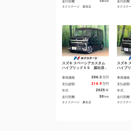
ー ＬＥＤヘッド 純正１５
ド 純
10
km
走行距離
走行距離
インチアルミ オートハイビ
オート
ネクステージ 幕張店
ネクステ
ーム
スズキ スペーシアカスタム
スズキ 
ハイブリッドＸＳ 届出済未
ハイブ
使用車 両側電動スライドド
動 Ｓ
206.3
ア 衝突被害軽減システム
ラ 衝
万円
車両価格
車両価格
ハーフレザーシート コーナ
ーズ 
214.9
万円
支払総額
支払総額
ーセンサー スマートキー
シート
2025
年
年式
年式
ＬＥＤヘッド 純正１５イン
センサ
チアルミ オートライト オ
ＥＤヘ
30
km
走行距離
走行距離
ートエアコン Ｂｌｕｅｔｏ
Ｃ 純
ネクステージ 桑名店
ネクステ
ｏｔｈ