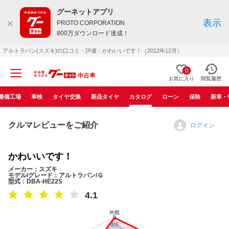
グーネットアプリ
表示
PROTO CORPORATION
800万ダウンロード達成！
アルトラパン(スズキ)の口コミ・評価：かわいいです！（2012年12月）
0
お気に入り
閲覧履歴
整備工場
車検
タイヤ交換
新品タイヤ
カタログ
ローン
保険
新車・
クルマレビューをご紹介
ログイン
かわいいです！
メーカー：スズキ
モデル/グレード：アルトラパン/Ｇ
型式：DBA-HE22S
4.1