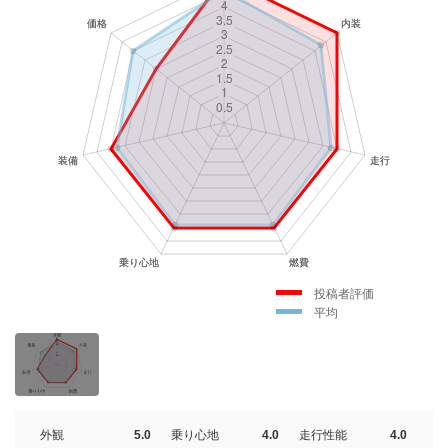
投稿者評価
平均
外観
5.0
乗り心地
4.0
走行性能
4.0