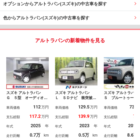
オプションからアルトラパン(スズキ)の中古車を探す
色からアルトラパン(スズキ)の中古車を探す
アルトラパンの新着物件を見る
スズキ アルトラパン
スズキ アルトラパン
スズキ アルトラパン
Ｇ ５型 オーディオレ
Ｌ ＳＤナビ 衝突被害
Ｓ ブルートゥース
ス フロアマット 新車
軽減システム 禁煙車
純正ＳＤナビ アラ
112
129.5
73.4
万円
万円
保証継承 認定中古車
車両価格
シートヒーター ドラレ
車両価格
ドビューモニター 
車両価格
セーフティーサポート
コ コーナーセンサー
クカメラ シートヒ
117.2
139.9
78
万円
万円
支払総額
支払総額
支払総額
リヤパーキングセンサ
スマートキー ＬＥＤヘ
ー セーフティサポ
ー オーディオレス仕
ッド オートハイビー
ト アイドリングス
2025
2023
2019
年
年
年式
年式
年式
様 ＵＳＢ電源ソケッ
ム オートライト オー
プ ＥＴＣ スマー
ト 運転席シートヒータ
トエアコン Ｂｌｕｅｔ
ー ＨＩＤヘッドラ
0.7万
0.5万
8.6万
km
km
走行距離
走行距離
走行距離
ー 電動ドアミラー フ
ｏｏｔｈ ＣＤ 地デジ
ト 電格ミラー ス