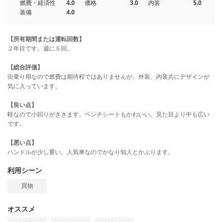
燃費・経済性
4.0
価格
3.0
内装
5.0
装備
4.0
【所有期間または運転回数】
２年目です。週に５回。
【総合評価】
街乗り用なので燃費は期待程ではありませんが、外装、内装共にデザインが
気に入っています。
【良い点】
軽なので小回りがききます。ベンチシートもかわいい。見た目より中も広い
です。
【悪い点】
ハンドルが少し重い。人気車なのでかなり知人とかぶります。
利用シーン
買物
オススメ