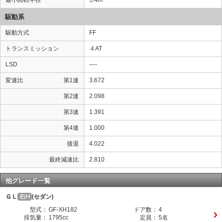
最小回転半径
5.4m
駆動系
駆動方式
FF
トランスミッション
４AT
LSD
----
変速比
第1速
3.672
第2速
2.098
第3速
1.391
第4速
1.000
後退
4.022
最終減速比
2.810
他グレード一覧
ＧＬ
(セダン)
型式：
GF-XH182
ドア数：
4
排気量：
1795cc
定員：
5名