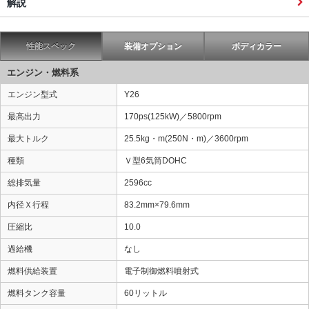
解説
性能スペック
装備オプション
ボディカラー
エンジン・燃料系
エンジン型式
Y26
最高出力
170ps(125kW)／5800rpm
最大トルク
25.5kg・m(250N・m)／3600rpm
種類
Ｖ型6気筒DOHC
総排気量
2596cc
内径Ｘ行程
83.2mm×79.6mm
圧縮比
10.0
過給機
なし
燃料供給装置
電子制御燃料噴射式
燃料タンク容量
60リットル