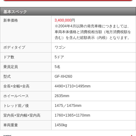
基本スペック
新車価格
3,400,000
円
※2004年4月以降の発売車種につきましては、
車両本体価格と消費税相当額（地方消費税額を
含む）を含んだ総額表示（内税）となります。
ボディタイプ
ワゴン
ドア数
5ドア
乗員定員
5名
型式
GF-XH260
全長×全幅×全高
4490×1710×1495mm
ホイールベース
2635mm
トレッド前／後
1475／1475mm
室内長×室内幅×室内高
1760×1365×1170mm
車両重量
1450kg