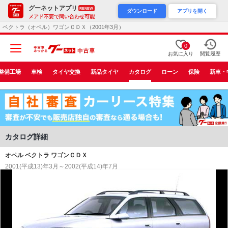
グーネットアプリ
RENEW
ダウンロード
アプリを開く
メアド不要で問い合わせ可能
ベクトラ（オペル）ワゴンＣＤＸ（2001年3月）
0
お気に入り
閲覧履歴
整備工場
車検
タイヤ交換
新品タイヤ
カタログ
ローン
保険
新車・
カタログ詳細
オペル ベクトラ ワゴンＣＤＸ
2001(平成13)年3月～2002(平成14)年7月