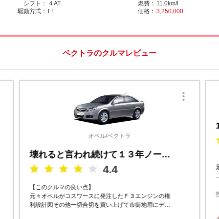
シフト：
４AT
燃費：
11.0km/l
駆動方式：
FF
価格：
3,250,000
ベクトラのクルマレビュー
オペル/ベクトラ
壊れると言われ続けて１３年ノートラブルで乗った 不遇の優良車
4.4
【このクルマの良い点】
元々オペルがコスワースに発注したＦ３エンジンの権
利設計図その他一切合切を買い上げて市街地用にデチ
ューンしたエンジンをシレっと搭載したクルマなだけ