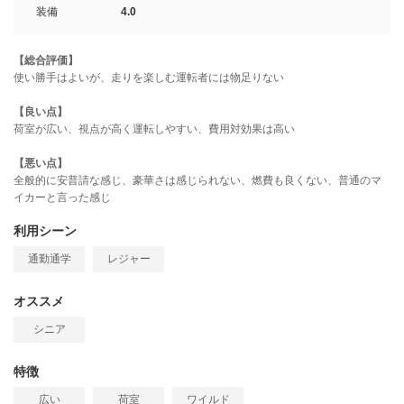
装備
4.0
【総合評価】
使い勝手はよいが、走りを楽しむ運転者には物足りない
【良い点】
荷室が広い、視点が高く運転しやすい、費用対効果は高い
【悪い点】
全般的に安普請な感じ、豪華さは感じられない、燃費も良くない、普通のマ
イカーと言った感じ
利用シーン
通勤通学
レジャー
オススメ
シニア
特徴
広い
荷室
ワイルド