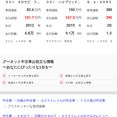
０Ｘｔ ＳＤナビ フル
０Ｘｉ ハイブリッド
Ｇ ｅ－４ＯＲＣＥ
セグ バックカメラ ４
４ＷＤ 全周囲カメラ
正１２型ディスプレ
82.6
150
388.3
万円
万円
ＷＤ シートヒーター
車両価格
フルエアロ 衝突被害軽
車両価格
ーディオ 全周囲カ
車両価格
ＨＩＤヘッド フォグラ
減システム レーダーク
ラ 衝突被害軽減シ
101.7
167.3
399.9
万円
万円
支払総額
支払総額
支払総額
ンプ 純正１８インチア
ルーズ 禁煙車 電動リ
ム レーダークル
ルミ ＥＴＣ オートラ
アゲート ドラレコ コ
禁煙車 電動リアゲ
2012
2019
2024
年
年
年式
年式
年式
イト オートエアコン
ーナーセンサー ＬＥＤ
ト 全席シートヒー
スマートキー
ヘッド ビルトインＥＴ
ー ドラレコ コー
6.8万
9.1万
1.3万
km
km
走行距離
走行距離
走行距離
Ｃ 純正１７インチアル
センサー ＥＴＣ 
ミ オートエアコン
１８インチアルミ
ＳＵＶ ＬＡＮＤ 柏
ネクステージ 米沢店
ＳＵＶ ＬＡＮＤ 名古
グーネット中古車お役立ち情報
〜あなたにぴったりな1台を〜
メーカーから中古車を探す
車種から中古車を探す
地域から中古車を探す
その他・お役立ち情報
中古車
日産の中古車
エクストレイルの中古車
Ｔ３０系の中古車
プラスチッキーな室内装飾
中古車
カタログ
日産のカタログ
エクストレイルのクルマレビュー