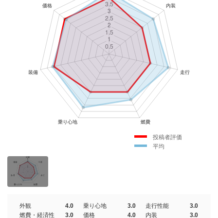
投稿者評価
平均
外観
4.0
乗り心地
3.0
走行性能
3.0
燃費・経済性
3.0
価格
4.0
内装
3.0