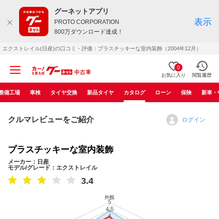
グーネットアプリ
表示
PROTO CORPORATION
800万ダウンロード達成！
エクストレイル(日産)の口コミ・評価：プラスチッキーな室内装飾（2004年12月）
0
お気に入り
閲覧履歴
整備工場
車検
タイヤ交換
新品タイヤ
カタログ
ローン
保険
新車・
クルマレビューをご紹介
ログイン
プラスチッキーな室内装飾
メーカー：日産
モデル/グレード：エクストレイル
3.4