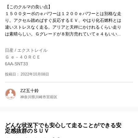
【このクルマの良い点】
１５００ターボのｅパワーは１２００ｅパワーとは別格な走
り。アクセル踏めばすぐ反応するＥＶ、やはり化石燃料とは
違いストレスなく走る。アリアと天秤にかけれるくらい走り
は素晴らしい。Ｇグレードが８割方売れていてｅ４もいい...
日産 / エクストレイル
Ｇ ｅ－４ＯＲＣＥ
6AA-SNT33
投稿日： 2022年10月08日
ZZ五十鈴
神奈川県川崎市宮前区
どんな状況下でも安心して走ることができる安
定感抜群のＳＵＶ