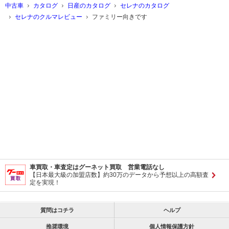
中古車
カタログ
日産のカタログ
セレナのカタログ
セレナのクルマレビュー
ファミリー向きです
車買取・車査定はグーネット買取 営業電話なし
【日本最大級の加盟店数】約30万のデータから予想以上の高額査
定を実現！
質問はコチラ
ヘルプ
推奨環境
個人情報保護方針