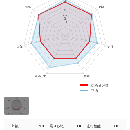
投稿者評価
平均
外観
4.0
乗り心地
3.0
走行性能
3.0