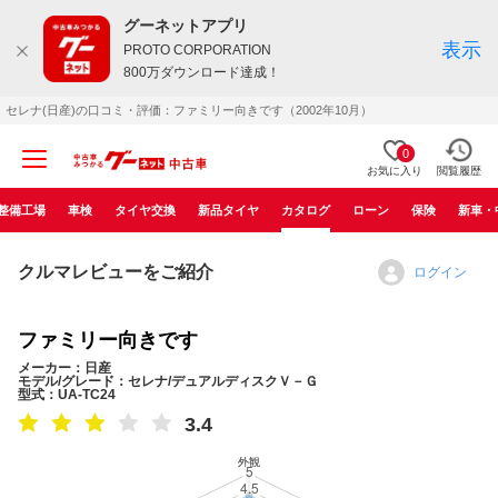
グーネットアプリ
表示
PROTO CORPORATION
800万ダウンロード達成！
セレナ(日産)の口コミ・評価：ファミリー向きです（2002年10月）
0
お気に入り
閲覧履歴
整備工場
車検
タイヤ交換
新品タイヤ
カタログ
ローン
保険
新車・
クルマレビューをご紹介
ログイン
ファミリー向きです
メーカー：日産
モデル/グレード：セレナ/デュアルディスクＶ－Ｇ
型式：UA-TC24
3.4