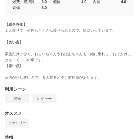
燃費・経済性
3.0
価格
4.0
内装
4.0
装備
3.0
【総合評価】
８人乗りで、荷物もたくさん乗せられるので、気にいっています。
【良い点】
家族だけでなく、おじいちゃんやおばあちゃんも一緒に乗れて、おでかけに
はもってこいの車です。
【悪い点】
室内が少し狭いので、８人乗ると少し窮屈感があります。
利用シーン
買物
レジャー
オススメ
ファミリー
特徴