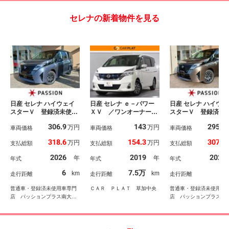
セレナの新着物件を見る
日産 セレナ ハイウェイ
日産 セレナ ｅ－パワー
日産 セレナ ハイウェ
スターＶ 登録済未使用
ＸＶ ／ワンオーナー／
スターＶ 登録済未
車 両側電動スライドド
禁煙車／純正ＳＤナビ／
車 両側電動スライ
306.9
143
295.9
万円
万円
ア 衝突被害軽減ブレー
車両価格
フルセグ／ブルートゥー
車両価格
ア 衝突被害軽減ブ
車両価格
キ コーナーセンサー
スオーディオ／音楽録音
キ コーナーセン
318.6
154.3
307.6
万円
万円
支払総額
支払総額
支払総額
スマートキー アダクテ
再生／ＥＴＣ／バックカ
スマートキー アダ
ィブクルーズコントロー
メラ／全周囲カメラ／ク
ィブクルーズコント
2026
2019
2026
年
年
年式
年式
年式
ル アラウンドビューモ
ルーズコントロール／レ
ル アイドリングス
ニター アルミホイー
ーンキープ／オートハイ
プ アルミホイール
6
7.5万
7
km
km
走行距離
走行距離
走行距離
ル 電格ドアミラー オ
ビーム／両側電動スライ
動格納ドアミラー 
ートエアコン
ドドア／
トエアコン
普通車・登録済未使用車専門
ＣＡＲ ＰＬＡＴ 草加中央
普通車・登録済未使用車
店 パッションプラス南大高
店 パッションプラス南
店 株式会社パッション
店 株式会社パッション