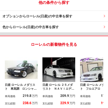
他の条件から探す
オプションからローレル(日産)の中古車を探す
色からローレル(日産)の中古車を探す
ローレルの新着物件を見る
日産 ローレル メダリス
日産 ローレル ２５メダ
日産 ローレル メダリ
ト 車高調 ロンシャン
リスト ＮＡＶＩエディ
ト フルエアロ 新
１５インチアルミ オー
ションＩＩ ＢＥＡＳＴ
ルタップ車高調 新
219.8
209.9
177
万円
万円
トライト Ｂｌｕｅｔｏ
車両価格
スタイリング 新品Ａｎ
車両価格
ＲＯＳＳ ＳＰＥ
車両価格
ｏｔｈ付きオーディオ
ｈｅｌｏシュパーヴ１９
ＣＲ５１８インチア
238.6
229.9
195
万円
万円
支払総額
支払総額
支払総額
ｉｎｃｈアルミホイー
ホイール 新品タイ
ル 新品タイヤ 新品ダ
着 レッドカラーキ