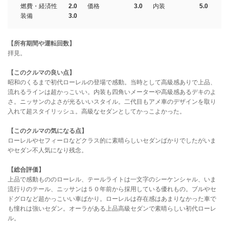
燃費・経済性
2.0
価格
3.0
内装
5.0
装備
3.0
【所有期間や運転回数】
拝見。
【このクルマの良い点】
昭和のくるまで初代ローレルの登場で感動。当時として高級感ありで上品、
流れるラインは超かっこいい。内装も四角いメーターや高級感あるデキのよ
さ。ニッサンのよさが光るいいスタイル。二代目もアメ車のデザインを取り
入れて超スタイリッシュ。高級なセダンとしてかっこよかった。
【このクルマの気になる点】
ローレルやセフィーロなどクラス的に素晴らしいセダンばかりでしたがいま
やセダン不人気になり残念。
【総合評価】
上品で感動もののローレル、テールライトは一文字のシーケンシャル、いま
流行りのテール、ニッサンは５０年前から採用している優れもの。ブルやセ
ドグロなど超かっこいい車ばかり。ローレルは存在感はあまりなかった車で
も憧れは強いセダン。オーラがある上品高級セダンで素晴らしい初代ローレ
ル。