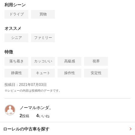
利用シーン
ドライブ
買物
オススメ
シニア
ファミリー
特徴
落ち着き
カッコいい
高級感
視界
静粛性
キュート
操作性
安定性
投稿日：2021年07月03日
※レビューの内容は投稿時のデータです。
ノーマルホンダ。
2
4
投稿
いいね
ローレルの中古車を探す