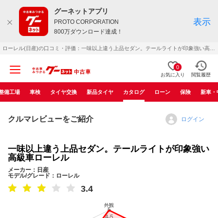
グーネットアプリ
表示
PROTO CORPORATION
800万ダウンロード達成！
ローレル(日産)の口コミ・評価：一味以上違う上品セダン。テールライトが印象強い高級車ローレル（不明）
0
お気に入り
閲覧履歴
整備工場
車検
タイヤ交換
新品タイヤ
カタログ
ローン
保険
新車・
クルマレビューをご紹介
ログイン
一味以上違う上品セダン。テールライトが印象強い
高級車ローレル
メーカー：日産
モデル/グレード：ローレル
3.4