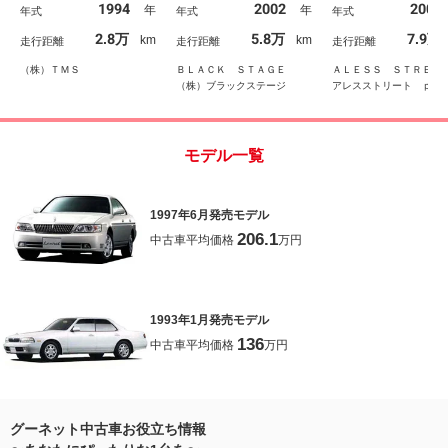
1994
2002
2002
年
年
年式
年式
年式
ウンサス 新品エアロ
パー グリル・ガー
オリジナルＨＩＤヘッド
シュスモークメッキ
2.8万
5.8万
7.9万
km
km
走行距離
走行距離
走行距離
ライト 新品ＬＥＤマー
工 スモークテール
カー 新品マフラーエク
（株）ＴＭＳ
ＢＬＡＣＫ ＳＴＡＧＥ
ＡＬＥＳＳ ＳＴＲＥ
ステンション
（株）ブラックステージ
アレスストリート ｐｒ
ｕｃｅ ｂｙ ＴＭ ス
ライン／ローレル／マー
／チェイサー／８６ カ
ム専門店
モデル一覧
1997年6月発売モデル
206.1
中古車平均価格
万円
1993年1月発売モデル
136
中古車平均価格
万円
グーネット中古車お役立ち情報