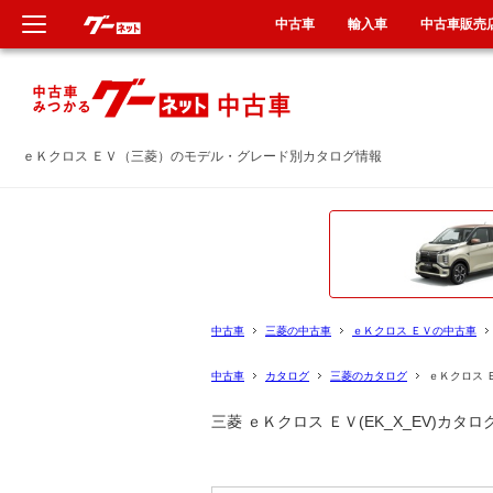
中古車
輸入車
中古車販売
新車
新車
中古車
中古車
ｅＫクロス ＥＶ（三菱）のモデル・グレード別カタログ情報
輸入車
輸入車
クルマ買取
クルマ買取
定額乗り
カーリース
中古車
三菱の中古車
ｅＫクロス ＥＶの中古車
タイヤ交換
タイヤ交換
中古車
カタログ
三菱のカタログ
ｅＫクロス 
三菱 ｅＫクロス ＥＶ(EK_X_EV)
整備工場
整備工場
車検
車検