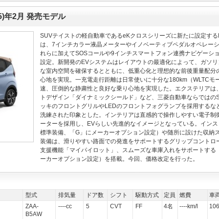
5)年2月 発売モデル
SUVテイストの軽自動車であるeKクロスシリーズに新たに設定するE
は、7インチカラー液晶メーターやイノベーティブペダルオペレー
れらに加えてSOSコールや9インチスマートフォン連携ナビゲーシ
設定。新開発のEVシステムはレイアウトの最適化によって、ガソ
な室内空間を確保するとともに、低重心化と理想的な前後重量配分
心地を実現。一充電走行距離は日常使いに十分な180km（WLTC
速、圧倒的な静粛性と良好な乗り心地を実現した。エクステリアは
トデザイン「ダイナミックシールド」など、三菱自動車ならではのS
ッキのフロントグリルやLEDのフロントフォグランプを採用するな
洗練された印象とした。インテリアは直感的で操作しやすい電子制
ーターを採用し、EVらしい先進的なイメージとなっている。インス
標準装備、「G」にメーカーオプション設定）や随所に設けた収納
装備は、滑りやすい路面での発進をサポートするグリップコントロ
支援機能「マイパイロット」、スムーズな車庫入れをサポートする「
ーカーオプション設定）を搭載。今回、価格改定を行った。
型式
排気量
ドア数
シフト
駆動方式
定員
燃費
車
ZAA-
----cc
5
CVT
FF
4名
----km/l
10
B5AW