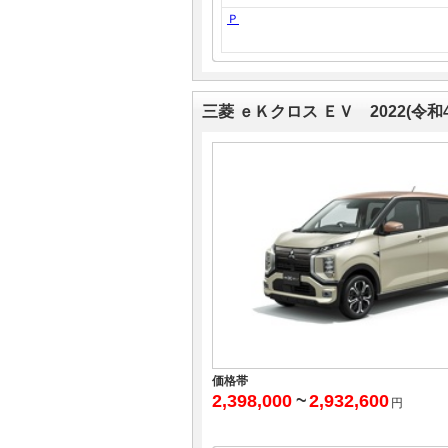
Ｐ
三菱 ｅＫクロス ＥＶ 2022(令和
価格帯
2,398,000
~
2,932,600
円