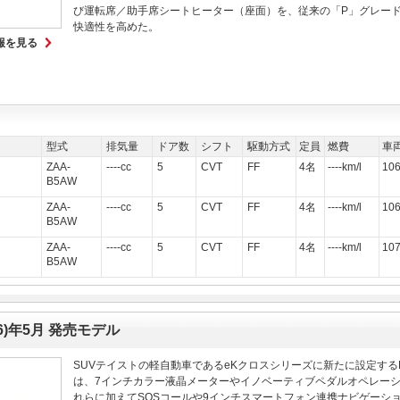
び運転席／助手席シートヒーター（座面）を、従来の「P」グレー
快適性を高めた。
報を見る
型式
排気量
ドア数
シフト
駆動方式
定員
燃費
車
ZAA-
----cc
5
CVT
FF
4名
----km/l
10
B5AW
ZAA-
----cc
5
CVT
FF
4名
----km/l
10
B5AW
ZAA-
----cc
5
CVT
FF
4名
----km/l
10
B5AW
6)年5月 発売モデル
SUVテイストの軽自動車であるeKクロスシリーズに新たに設定するE
は、7インチカラー液晶メーターやイノベーティブペダルオペレー
れらに加えてSOSコールや9インチスマートフォン連携ナビゲーシ