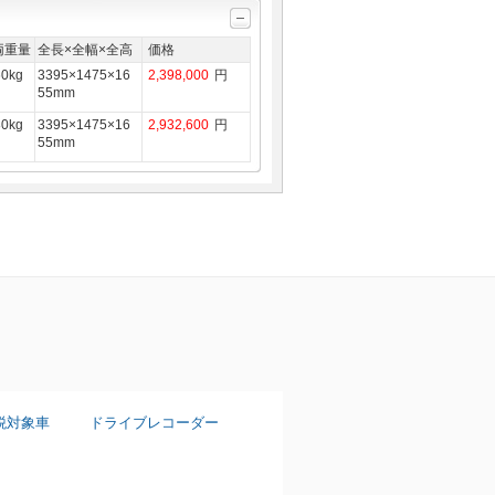
両重量
全長×全幅×全高
価格
60kg
3395×1475×16
2,398,000
円
55mm
80kg
3395×1475×16
2,932,600
円
55mm
税対象車
ドライブレコーダー