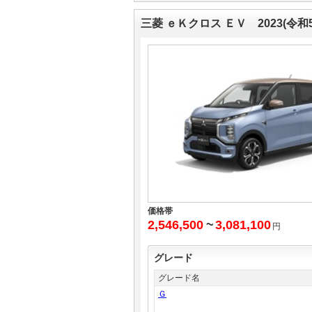
三菱 ｅＫクロス ＥＶ 2023(令和
価格帯
2,546,500
~
3,081,100
円
グレード
グレード名
Ｇ