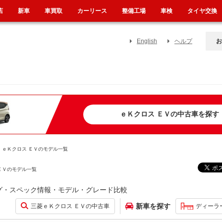
店
新車
車買取
カーリース
整備工場
車検
タイヤ交換
English
ヘルプ
お
ｅＫクロス ＥＶの中古車を探す
ｅＫクロス ＥＶのモデル一覧
ＥＶのモデル一覧
カタログ・スペック情報・モデル・グレード比較
新車を探す
三菱ｅＫクロス ＥＶの中古車
ディーラ