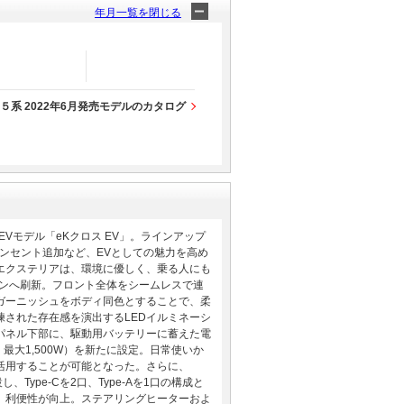
年月一覧を閉じる
５系 2022年6月発売モデルのカタログ
Vモデル「eKクロス EV」。ラインアップ
ンセント追加など、EVとしての魅力を高め
エクステリアは、環境に優しく、乗る人にも
インへ刷新。フロント全体をシームレスで連
ガーニッシュをボディ同色とすることで、柔
された存在感を演出するLEDイルミネーシ
パネル下部に、駆動用バッテリーに蓄えた電
最大1,500W）を新たに設定。日常使いか
活用することが可能となった。さらに、
ype‐Cを2口、Type‐Aを1口の構成と
、利便性が向上。ステアリングヒーターおよ