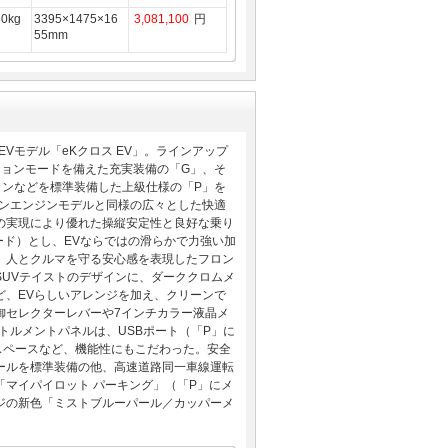
80kg
3395×1475×16
3,081,100
円
55mm
Vモデル「eKクロス EV」。ラインアップ
ションモードを備えた充実装備の「G」、そ
ョンなどを標準装備した上級仕様の「P」を
リンエンジンモデルと同様の広々とした快適
の実現により優れた操縦安定性と良好な乗り
モード）とし、EVならではの滑らかで力強い加
、人とクルマを守る安心感を表現したフロン
UVテイストのデザインに、ダーククロムメ
ど、EVらしいアレンジを加え、クリーンで
御セレクターレバーや7インチカラー液晶メ
トルメントパネルは、USBポート（「P」に
スペースなど、機能性にもこだわった。安全
ールを標準装備の他、高速道路同一車線運転
マイパイロット パーキング」（「P」にメ
ジの新色「ミストブルーパール／カッパーメ