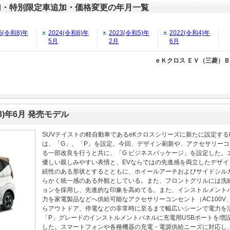
加・特別限定車追加・価格変更の年月一覧
6(令和8)年
2024(令和6)年
2023(令和5)年
2022(令和4)年
5月
2月
6月
ｅＫクロス ＥＶ（三菱）Ｂ
8)年6月 発売モデル
SUVテイストの軽自動車であるeKクロスシリーズに新たに設定するE
は、「G」、「P」を設定。今回、デザイン刷新や、アクセサリーコ
る一部改良を行うと共に、「G ビジネスパッケージ」を設定した。
優しい親しみやすい表情と、EVならではの先進感を両立したデザ
続性のある形状とするとともに、ホイールアーチおよびサイドシル
らかく統一感のある外観としている。また、フロントグリルには洗練
ョンを採用し、先進的な印象を高めてる。また、インストルメント
力を家電製品などへ供給可能なアクセサリーコンセント（AC100V、
らアウトドア、停電などの非常時に至るまで幅広いシーンで電力を
「P」グレードのインストルメントパネルに充電用USBポートを増設し、T
した。スマートフォンや各種機器の充電・電源供給ニーズに対応し