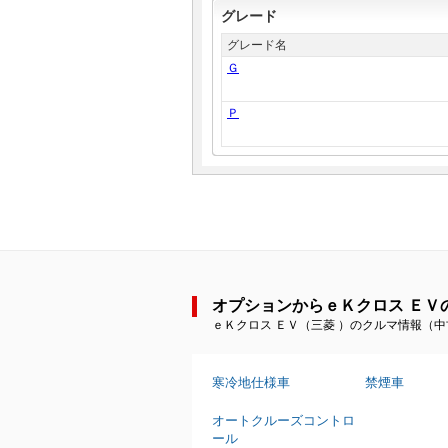
グレード
グレード名
Ｇ
Ｐ
オプションからｅＫクロス ＥＶ
ｅＫクロス ＥＶ（三菱 ）のクルマ情報（
寒冷地仕様車
禁煙車
オートクルーズコントロ
ール