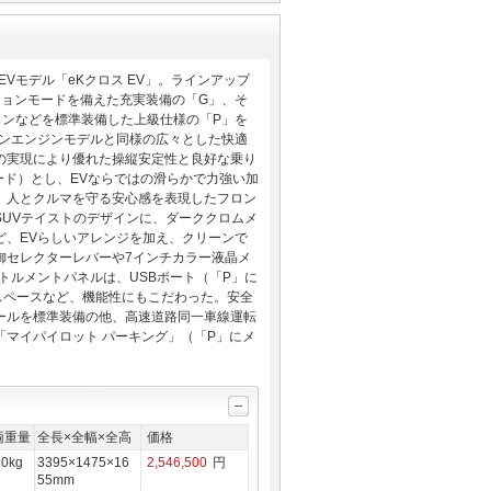
Vモデル「eKクロス EV」。ラインアップ
ションモードを備えた充実装備の「G」、そ
ョンなどを標準装備した上級仕様の「P」を
リンエンジンモデルと同様の広々とした快適
の実現により優れた操縦安定性と良好な乗り
モード）とし、EVならではの滑らかで力強い加
、人とクルマを守る安心感を表現したフロン
UVテイストのデザインに、ダーククロムメ
ど、EVらしいアレンジを加え、クリーンで
御セレクターレバーや7インチカラー液晶メ
トルメントパネルは、USBポート（「P」に
スペースなど、機能性にもこだわった。安全
ールを標準装備の他、高速道路同一車線運転
マイパイロット パーキング」（「P」にメ
両重量
全長×全幅×全高
価格
60kg
3395×1475×16
2,546,500
円
55mm