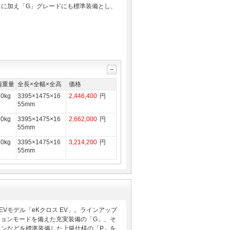
ドに加え「G」グレードにも標準装備とし、
両重量
全長×全幅×全高
価格
60kg
3395×1475×16
2,446,400
円
55mm
60kg
3395×1475×16
2,662,000
円
55mm
70kg
3395×1475×16
3,214,200
円
55mm
Vモデル「eKクロス EV」。ラインアップ
ションモードを備えた充実装備の「G」、そ
ョンなどを標準装備した上級仕様の「P」を