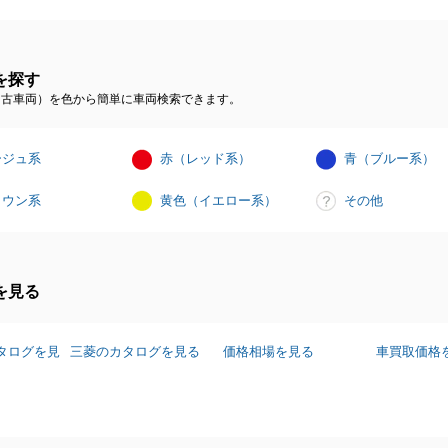
を探す
（中古車両）を色から簡単に車両検索できます。
ージュ系
赤（レッド系）
青（ブルー系）
ラウン系
黄色（イエロー系）
その他
を見る
タログを見
三菱のカタログを見る
価格相場を見る
車買取価格