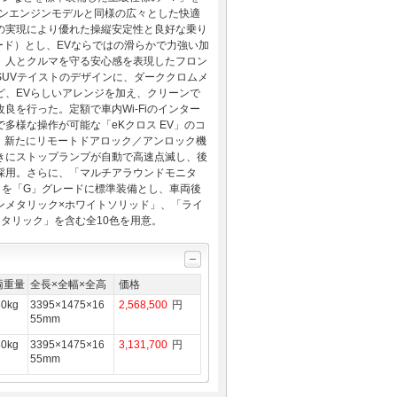
リンエンジンモデルと同様の広々とした快適
の実現により優れた操縦安定性と良好な乗り
モード）とし、EVならではの滑らかで力強い加
、人とクルマを守る安心感を表現したフロン
UVテイストのデザインに、ダーククロムメ
ど、EVらしいアレンジを加え、クリーンで
を行った。定額で車内Wi‐Fiのインター
多様な操作が可能な「eKクロス EV」のコ
強化し、新たにリモートドアロック／アンロック機
きにストップランプが自動で高速点滅し、後
採用。さらに、「マルチアラウンドモニタ
」を「G」グレードに標準装備とし、車両後
ンメタリック×ホワイトソリッド」、「ライ
タリック」を含む全10色を用意。
両重量
全長×全幅×全高
価格
60kg
3395×1475×16
2,568,500
円
55mm
80kg
3395×1475×16
3,131,700
円
55mm