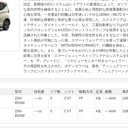
設定。新開発のEVシステムはレイアウトの最適化によって、ガソ
な室内空間を確保するとともに、低重心化と理想的な前後重量配分
心地を実現。一充電走行距離は日常使いに十分な180km（WLTC
速、圧倒的な静粛性と良好な乗り心地を実現した。エクステリアは
トデザイン「ダイナミックシールド」など、三菱自動車ならではのS
ッキのフロントグリルやLEDのフロントフォグランプを採用するな
洗練された印象とした。今回、利便性や安全性を向上するなど一部改良
ネット接続が可能になった他、スマートフォンアプリを使って遠隔で
ネクティッドサービス「MITSUBISHI CONNECT」の機能を
能を追加した。また、急ブレーキをかけたときやABSが作動したと
続車に注意を促す「エマージェンシーストップシグナルシステムを
ー」を「P」グレードに、「リヤビューモニター付きルームミラー
方の視認性を向上させた。ボディカラーは、新色「アッシュグリー
ラックピンクメタリック×ブラックマイカ」、「アッシュグリーンメ
型式
排気量
ドア数
シフト
駆動方式
定員
燃費
車
ZAA-
----cc
5
CVT
FF
4名
----km/l
10
B5AW
ZAA-
----cc
5
CVT
FF
4名
----km/l
10
B5AW