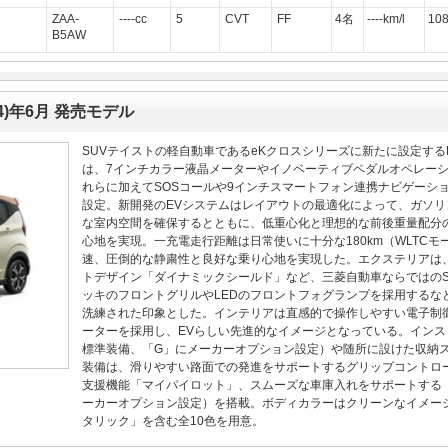
ZAA-
----cc
5
CVT
FF
4名
----km/l
10
B5AW
4)年6月 発売モデル
SUVテイストの軽自動車であるeKクロスシリーズに新たに設定するE
は、7インチカラー液晶メーターやイノベーティブペダルオペレー
れらに加えてSOSコールや9インチスマートフォン連携ナビゲーシ
設定。新開発のEVシステムはレイアウトの最適化によって、ガソ
な室内空間を確保するとともに、低重心化と理想的な前後重量配分
心地を実現。一充電走行距離は日常使いに十分な180km（WLTC
速、圧倒的な静粛性と良好な乗り心地を実現した。エクステリアは
トデザイン「ダイナミックシールド」など、三菱自動車ならではのS
ッキのフロントグリルやLEDのフロントフォグランプを採用するな
洗練された印象とした。インテリアは直感的で操作しやすい電子制
ーターを採用し、EVらしい先進的なイメージとなっている。インス
標準装備、「G」にメーカーオプション設定）や随所に設けた収納
装備は、滑りやすい路面での発進をサポートするグリップコントロ
支援機能「マイパイロット」、スムーズな車庫入れをサポートする「
ーカーオプション設定）を搭載。ボディカラーはクリーンなイメー
タリック」を含む全10色を用意。