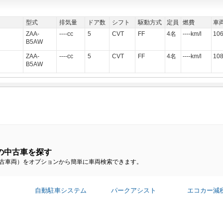
型式
排気量
ドア数
シフト
駆動方式
定員
燃費
車
ZAA-
----cc
5
CVT
FF
4名
----km/l
10
B5AW
ZAA-
----cc
5
CVT
FF
4名
----km/l
10
B5AW
の中古車を探す
中古車両）をオプションから簡単に車両検索できます。
自動駐車システム
パークアシスト
エコカー減