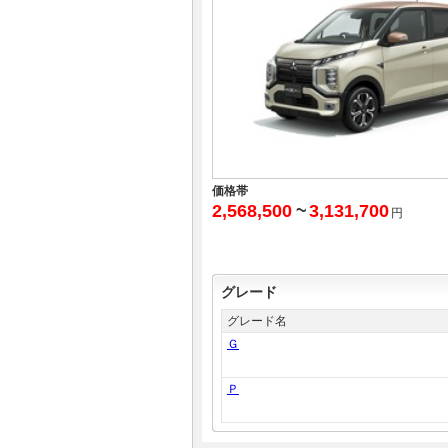
価格帯
2,568,500
~
3,131,700
円
グレード
グレード名
Ｇ
Ｐ