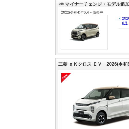
マイナーチェンジ・モデル追
マガジン
マガジン
2022(令和4)年6月～販売中
202
6月
車カタログ
車カタログ
自動車ローン
自動車ローン
保険
保険
三菱 ｅＫクロス ＥＶ 2026(令和
レビュー
レビュー
価格相場
価格相場
教習所
教習所
用語集
用語集