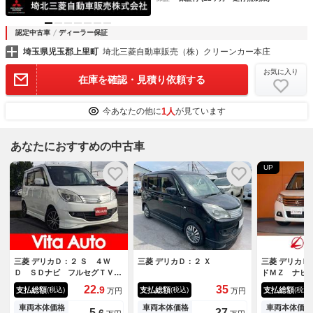
認定中古車
ディーラー保証
埼玉県児玉郡上里町
埼北三菱自動車販売（株）クリーンカー本庄
お気に入り
在庫を確認・見積り依頼する
1人
今あなたの他に
が見ています
あなたにおすすめの中古車
UP
三菱 デリカＤ：２ Ｓ ４Ｗ
三菱 デリカＤ：２ Ｘ
三菱 デリカＤ
Ｄ ＳＤナビ フルセグＴＶ
ドＭＺ ナビ
スマートキー ＬＥＤヘッドラ
囲カメラ Ｔ
22.
35
9
支払総額
支払総額
支払総額
(税込)
(税込)
(税込)
万円
万円
イト 両側パワスラ シートヒ
イドドア オ
ーター Ｂｌｕｅｔｏｏｔｈ
トロール レ
車両本体価格
車両本体価格
車両本体価格
5.
27
6