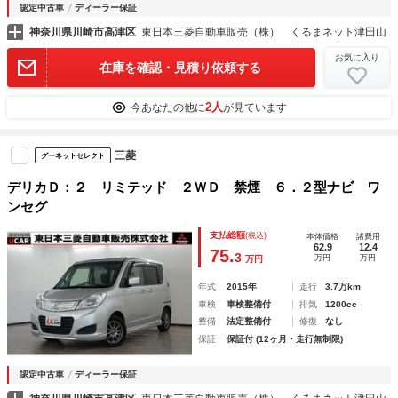
認定中古車
ディーラー保証
神奈川県川崎市高津区
東日本三菱自動車販売（株） くるまネット津田山
お気に入り
在庫を確認・見積り依頼する
2人
今あなたの他に
が見ています
三菱
グーネットセレクト
デリカＤ：２ リミテッド ２ＷＤ 禁煙 ６．２型ナビ ワ
ンセグ
支払総額
(税込)
本体価格
諸費用
62.9
12.4
75.
3
万円
万円
万円
年式
2015年
走行
3.7万km
車検
車検整備付
排気
1200cc
整備
法定整備付
修復
なし
保証
保証付 (12ヶ月・走行無制限)
認定中古車
ディーラー保証