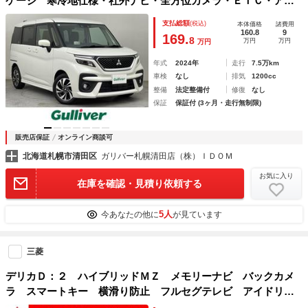
ケージ 寒冷地仕様・社外ナビ・全方位カメラ・ＥＴＣ・アダ
プティブクルーズコントロール・レーンキープアシスト・衝突
支払総額
(税込)
本体価格
諸費用
軽減ブレーキ・クリアランスソナー・両側パワースライドド
160.8
9
169.
8
万円
万円
万円
ア・アイドリングストップ・シートヒーター
年式
2024年
走行
7.5万km
車検
なし
排気
1200cc
整備
法定整備付
修復
なし
保証
保証付 (3ヶ月・走行無制限)
販売店保証
オンライン商談可
北海道札幌市清田区
ガリバー札幌清田店（株）ＩＤＯＭ
お気に入り
在庫を確認・見積り依頼する
5人
今あなたの他に
が見ています
三菱
デリカＤ：２ ハイブリッドＭＺ メモリーナビ バックカメ
ラ スマートキー 横滑り防止 フルセグテレビ アイドリン
グＳＴＯＰ クルコン メモリーナビ スマートキー＆プッシ