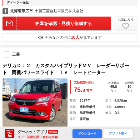
ディーラー保証
北海道帯広市
十勝三菱自動車販売株式会社
お気に入り
在庫を確認・見積り依頼する
10人
今あなたの他に
が見ています
三菱
デリカＤ：２ カスタムハイブリッドＭＶ レーダーサポー
ト 両側パワースライド ＴＶ シートヒーター
支払総額
(税込)
本体価格
諸費用
65.8
10
75.
8
万円
万円
万円
年式
2017年
走行
9.8万km
車検
車検整備付
排気
1200cc
整備
法定整備付
修復
なし
保証
保証無
グーネットアプリ
RENEW
ダウンロード
アプリを開く
北海道札幌市白石区
株式会社ＪＳＯ
メアド不要で問い合わせ可能