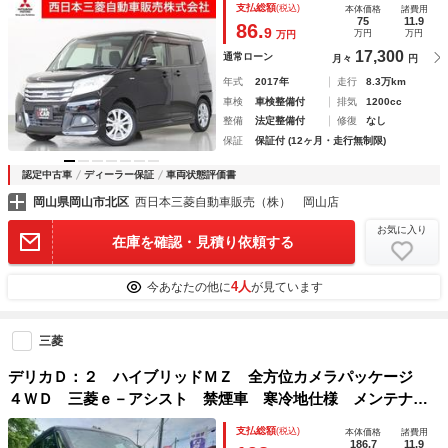
支払総額
(税込)
本体価格
諸費用
ュスタート オートエアコン アルミ シートヒーター ＴＶ
75
11.9
86.
9
万円
万円
万円
ナビ
17,300
通常ローン
月々
円
年式
2017年
走行
8.3万km
車検
車検整備付
排気
1200cc
整備
法定整備付
修復
なし
保証
保証付 (12ヶ月・走行無制限)
認定中古車
ディーラー保証
車両状態評価書
岡山県岡山市北区
西日本三菱自動車販売（株） 岡山店
お気に入り
在庫を確認・見積り依頼する
4人
今あなたの他に
が見ています
三菱
デリカＤ：２ ハイブリッドＭＺ 全方位カメラパッケージ
４ＷＤ 三菱ｅ－アシスト 禁煙車 寒冷地仕様 メンテナン
スノート スマートキー２個 レーダークルーズコントロー
支払総額
(税込)
本体価格
諸費用
ル レーンキープアシスト 両側電動スライドドア ヘッドア
186.7
11.9