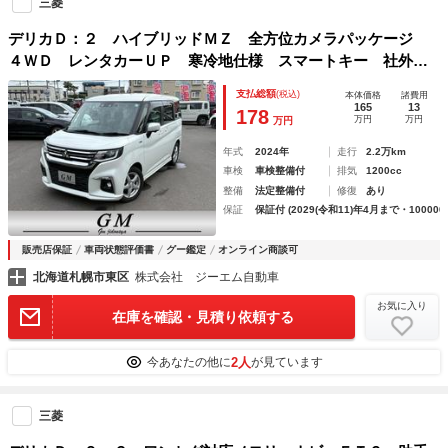
三菱
デリカＤ：２ ハイブリッドＭＺ 全方位カメラパッケージ
４ＷＤ レンタカーＵＰ 寒冷地仕様 スマートキー 社外Ｓ
Ｄナビ 全方位カメラ ＥＴＣ ドライブレコーダー 両側パ
支払総額
(税込)
本体価格
諸費用
ワースライドドア レーダーブレーキサポート ＬＥＤヘッド
165
13
178
万円
万円
万円
ライト シートヒーター
年式
2024年
走行
2.2万km
車検
車検整備付
排気
1200cc
整備
法定整備付
修復
あり
保証
保証付 (2029(令和11)年4月まで・100000
販売店保証
車両状態評価書
グー鑑定
オンライン商談可
北海道札幌市東区
株式会社 ジーエム自動車
お気に入り
在庫を確認・見積り依頼する
2人
今あなたの他に
が見ています
三菱