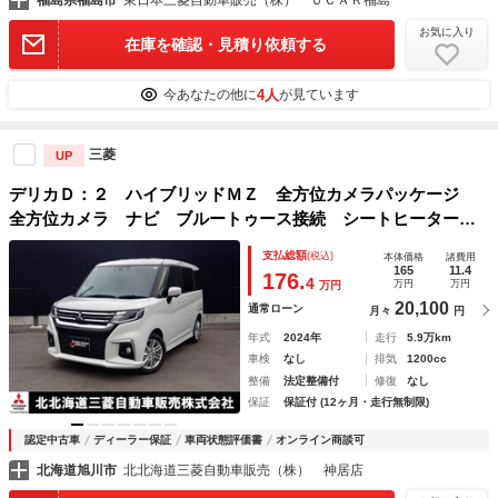
福島県福島市
東日本三菱自動車販売（株） ＵＣＡＲ福島
お気に入り
在庫を確認・見積り依頼する
4人
今あなたの他に
が見ています
三菱
UP
デリカＤ：２ ハイブリッドＭＺ 全方位カメラパッケージ
全方位カメラ ナビ ブルートゥース接続 シートヒーター
ＥＴＣ シートヒーター 両側パワースライドドア パーキン
支払総額
(税込)
本体価格
諸費用
グセンサー ＵＳＢポート リアサーキュレーター 認定中古
165
11.4
176.
4
万円
万円
万円
車保証付き
20,100
通常ローン
月々
円
年式
2024年
走行
5.9万km
車検
なし
排気
1200cc
整備
法定整備付
修復
なし
保証
保証付 (12ヶ月・走行無制限)
認定中古車
ディーラー保証
車両状態評価書
オンライン商談可
北海道旭川市
北北海道三菱自動車販売（株） 神居店