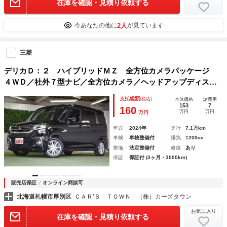
在庫を確認・見積り依頼する
2人
今あなたの他に
が見ています
三菱
デリカＤ：２ ハイブリッドＭＺ 全方位カメラパッケージ
４ＷＤ／社外７型ナビ／全方位カメラ／ヘッドアップディスプ
レイ／ドライブレコーダー／純正アルミ／ＬＥＤヘッドライト
支払総額
(税込)
本体価格
諸費用
／シートヒーター／両側パワースライドドア／レーダークルー
153
7
160
万円
万円
万円
ズ／コーナーセンサー
年式
2024年
走行
7.1万km
車検
車検整備付
排気
1200cc
整備
法定整備付
修復
あり
保証
保証付 (3ヶ月・3000km)
販売店保証
オンライン商談可
北海道札幌市厚別区
ＣＡＲ’Ｓ ＴＯＷＮ （株）カーズタウン
お気に入り
在庫を確認・見積り依頼する