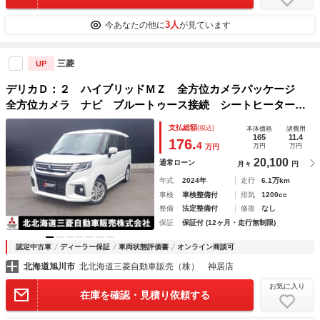
3人
今あなたの他に
が見ています
三菱
UP
デリカＤ：２ ハイブリッドＭＺ 全方位カメラパッケージ
全方位カメラ ナビ ブルートゥース接続 シートヒーター
ＥＴＣ シートヒーター 両側パワースライドドア パーキン
支払総額
(税込)
本体価格
諸費用
グセンサー ＵＳＢポート リアサーキュレーター 認定中古
165
11.4
176.
4
万円
万円
万円
車保証付き
20,100
通常ローン
月々
円
年式
2024年
走行
6.1万km
車検
車検整備付
排気
1200cc
整備
法定整備付
修復
なし
保証
保証付 (12ヶ月・走行無制限)
認定中古車
ディーラー保証
車両状態評価書
オンライン商談可
北海道旭川市
北北海道三菱自動車販売（株） 神居店
お気に入り
在庫を確認・見積り依頼する