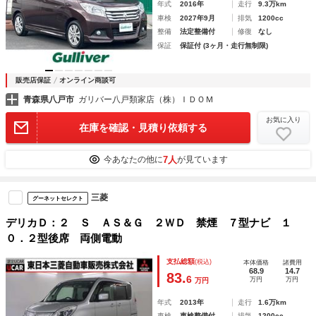
年式
2016年
走行
9.3万km
車検
2027年9月
排気
1200cc
整備
法定整備付
修復
なし
保証
保証付 (3ヶ月・走行無制限)
販売店保証
オンライン商談可
青森県八戸市
ガリバー八戸類家店（株）ＩＤＯＭ
お気に入り
在庫を確認・見積り依頼する
7人
今あなたの他に
が見ています
三菱
グーネットセレクト
デリカＤ：２ Ｓ ＡＳ＆Ｇ ２ＷＤ 禁煙 ７型ナビ １
０．２型後席 両側電動
支払総額
(税込)
本体価格
諸費用
68.9
14.7
83.
6
万円
万円
万円
年式
2013年
走行
1.6万km
車検
車検整備付
排気
1200cc