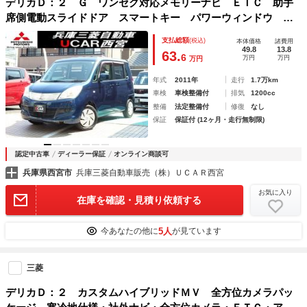
デリカＤ：２ Ｇ ワンセグ対応メモリーナビ ＥＴＣ 助手
席側電動スライドドア スマートキー パワーウィンドウ リ
ヤビューカメラ ワンオーナー
支払総額
(税込)
本体価格
諸費用
49.8
13.8
63.
6
万円
万円
万円
年式
2011年
走行
1.7万km
車検
車検整備付
排気
1200cc
整備
法定整備付
修復
なし
保証
保証付 (12ヶ月・走行無制限)
認定中古車
ディーラー保証
オンライン商談可
兵庫県西宮市
兵庫三菱自動車販売（株）ＵＣＡＲ西宮
お気に入り
在庫を確認・見積り依頼する
5人
今あなたの他に
が見ています
三菱
デリカＤ：２ カスタムハイブリッドＭＶ 全方位カメラパッ