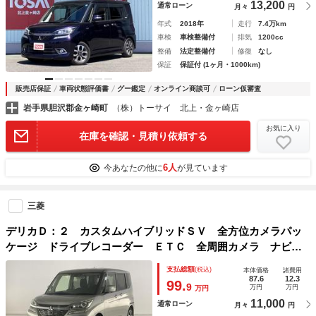
13,200
通常ローン
月々
円
年式
2018年
走行
7.4万km
車検
車検整備付
排気
1200cc
整備
法定整備付
修復
なし
保証
保証付 (1ヶ月・1000km)
販売店保証
車両状態評価書
グー鑑定
オンライン商談可
ローン仮審査
岩手県胆沢郡金ヶ崎町
（株）トーサイ 北上・金ヶ崎店
お気に入り
在庫を確認・見積り依頼する
6人
今あなたの他に
が見ています
三菱
デリカＤ：２ カスタムハイブリッドＳＶ 全方位カメラパッ
ケージ ドライブレコーダー ＥＴＣ 全周囲カメラ ナビ
ＴＶ 両側電動スライドドア クリアランスソナー オートク
支払総額
(税込)
本体価格
諸費用
ルーズコントロール レーンアシスト 衝突被害軽減システ
87.6
12.3
99.
9
万円
万円
万円
ム アルミホイール オートライト
11,000
通常ローン
月々
円