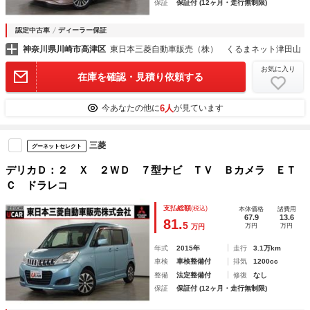
保証
保証付 (12ヶ月・走行無制限)
認定中古車
ディーラー保証
神奈川県川崎市高津区
東日本三菱自動車販売（株） くるまネット津田山
お気に入り
在庫を確認・見積り依頼する
6人
今あなたの他に
が見ています
三菱
グーネットセレクト
デリカＤ：２ Ｘ ２ＷＤ ７型ナビ ＴＶ Ｂカメラ ＥＴ
Ｃ ドラレコ
支払総額
(税込)
本体価格
諸費用
67.9
13.6
81.
5
万円
万円
万円
年式
2015年
走行
3.1万km
車検
車検整備付
排気
1200cc
整備
法定整備付
修復
なし
保証
保証付 (12ヶ月・走行無制限)