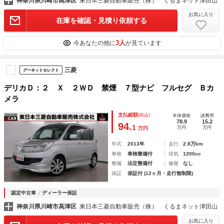
神奈川県川崎市高津区
東日本三菱自動車販売（株） くるまネット津田山
お気に入り
在庫を確認・見積り依頼する
3人
今あなたの他に
が見ています
三菱
グーネットセレクト
デリカＤ：２ Ｘ ２ＷＤ 禁煙 ７型ナビ フルセグ Ｂカ
メラ
支払総額
(税込)
本体価格
諸費用
78.9
15.2
94.
1
万円
万円
万円
年式
2013年
走行
2.8万km
車検
車検整備付
排気
1200cc
整備
法定整備付
修復
なし
保証
保証付 (12ヶ月・走行無制限)
認定中古車
ディーラー保証
神奈川県川崎市高津区
東日本三菱自動車販売（株） くるまネット津田山
お気に入り