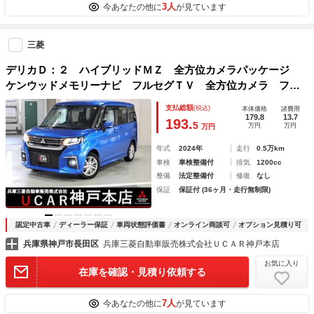
3人
今あなたの他に
が見ています
三菱
デリカＤ：２ ハイブリッドＭＺ 全方位カメラパッケージ
ケンウッドメモリーナビ フルセグＴＶ 全方位カメラ フロ
ントドラレコ ＥＴＣ 運転席／助手席シートヒーター オリ
支払総額
(税込)
本体価格
諸費用
ジナルシートカバー ＬＥＤヘッドライト
179.8
13.7
193.
5
万円
万円
万円
年式
2024年
走行
0.5万km
車検
車検整備付
排気
1200cc
整備
法定整備付
修復
なし
保証
保証付 (36ヶ月・走行無制限)
認定中古車
ディーラー保証
車両状態評価書
オンライン商談可
オプション見積り可
兵庫県神戸市長田区
兵庫三菱自動車販売株式会社ＵＣＡＲ神戸本店
お気に入り
在庫を確認・見積り依頼する
7人
今あなたの他に
が見ています