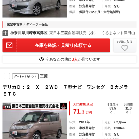
整備
法定整備付
修復
なし
保証
保証付 (12ヶ月・走行無制限)
認定中古車
ディーラー保証
神奈川県川崎市高津区
東日本三菱自動車販売（株） くるまネット津田山
お気に入り
在庫を確認・見積り依頼する
3人
今あなたの他に
が見ています
三菱
グーネットセレクト
デリカＤ：２ Ｘ ２ＷＤ ７型ナビ ワンセグ Ｂカメラ
ＥＴＣ
支払総額
(税込)
本体価格
諸費用
59.5
11.8
71.
3
万円
万円
万円
年式
2011年
走行
7.2万km
車検
車検整備付
排気
1200cc
整備
法定整備付
修復
なし