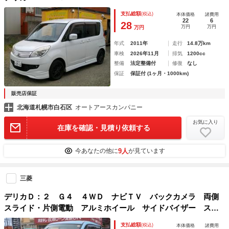
支払総額
(税込)
本体価格
諸費用
22
6
28
万円
万円
万円
年式
2011年
走行
14.8万km
車検
2026年11月
排気
1200cc
整備
法定整備付
修復
なし
保証
保証付 (1ヶ月・1000km)
販売店保証
北海道札幌市白石区
オートアースカンパニー
お気に入り
在庫を確認・見積り依頼する
9人
今あなたの他に
が見ています
三菱
デリカＤ：２ Ｇ４ ４ＷＤ ナビＴＶ バックカメラ 両側
スライド・片側電動 アルミホイール サイドバイザー スマ
ートキー 電動格納ミラー シートヒーター ＣＶＴ 盗難防
支払総額
(税込)
本体価格
諸費用