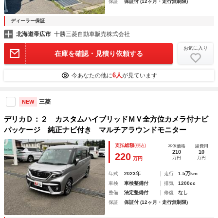
保証
保証付 (12ヶ月・走行無制限)
ディーラー保証
北海道帯広市
十勝三菱自動車販売株式会社
お気に入り
在庫を確認・見積り依頼する
6人
今あなたの他に
が見ています
三菱
NEW
デリカＤ：２ カスタムハイブリッドＭＶ全方位カメラ付ナビ
パッケージ 純正ナビ付き マルチアラウンドモニター
支払総額
(税込)
本体価格
諸費用
210
10
220
万円
万円
万円
年式
2023年
走行
1.5万km
車検
車検整備付
排気
1200cc
整備
法定整備付
修復
なし
保証
保証付 (12ヶ月・走行無制限)