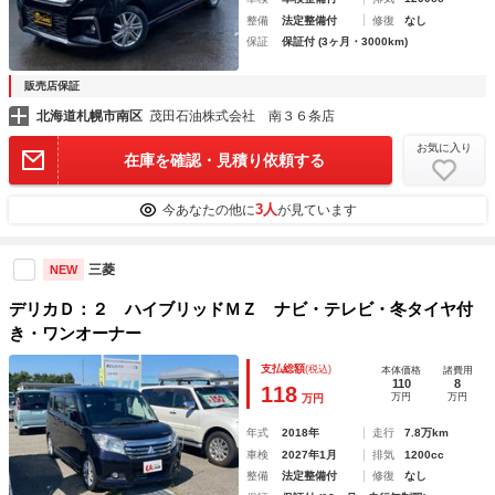
整備
法定整備付
修復
なし
保証
保証付 (3ヶ月・3000km)
販売店保証
北海道札幌市南区
茂田石油株式会社 南３６条店
お気に入り
在庫を確認・見積り依頼する
3人
今あなたの他に
が見ています
三菱
NEW
デリカＤ：２ ハイブリッドＭＺ ナビ・テレビ・冬タイヤ付
き・ワンオーナー
支払総額
(税込)
本体価格
諸費用
110
8
118
万円
万円
万円
年式
2018年
走行
7.8万km
車検
2027年1月
排気
1200cc
整備
法定整備付
修復
なし