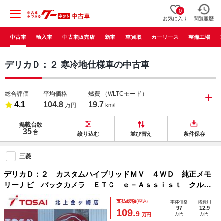
0
お気に入り
閲覧履歴
中古車
輸入車
中古車販売店
新車
車買取
カーリース
整備工場
デリカＤ：２ 寒冷地仕様車の中古車
総合評価
平均価格
燃費
（WLTCモード）
4.1
104.8
19.7
万円
km/l
掲載台数
35
台
絞り込む
並び替え
条件保存
三菱
デリカＤ：２ カスタムハイブリッドＭＶ ４ＷＤ 純正メモ
リーナビ バックカメラ ＥＴＣ ｅ－Ａｓｓｉｓｔ クルー
ズコントロール 両側パワースライドドア ＬＥＤオートライ
支払総額
(税込)
本体価格
諸費用
ト フォグランプ ナノイー付オートエアコン 前席シートヒ
97
12.9
109.
9
万円
万円
万円
ーター