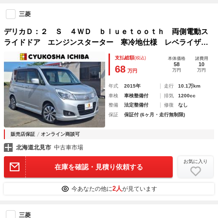
三菱
デリカＤ：２ Ｓ ４ＷＤ ｂｌｕｅｔｏｏｔｈ 両側電動ス
ライドドア エンジンスターター 寒冷地仕様 レベライザ
ー フォグランプ 地デジ ステリングリモコン スマートキ
支払総額
(税込)
本体価格
諸費用
ー クルーズコントロール 前席左右シートヒーター
58
10
68
万円
万円
万円
年式
2015年
走行
10.1万km
車検
車検整備付
排気
1200cc
整備
法定整備付
修復
なし
保証
保証付 (6ヶ月・走行無制限)
販売店保証
オンライン商談可
北海道北見市
中古車市場
お気に入り
在庫を確認・見積り依頼する
2人
今あなたの他に
が見ています
三菱