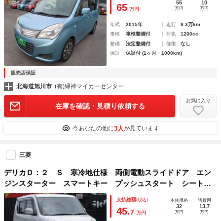
止システム 衝突安全ボディ ＡＢＳ ＥＳＣ
55
10
65
万円
万円
万円
年式
2015年
走行
9.3万km
車検
車検整備付
排気
1200cc
整備
法定整備付
修復
なし
保証
保証付 (1ヶ月・1000km)
販売店保証
北海道旭川市
(有)緑神マイカーセンター
お気に入り
在庫を確認・見積り依頼する
3人
今あなたの他に
が見ています
三菱
デリカＤ：２ Ｓ 寒冷地仕様 両側電動スライドドア エン
ジンスターター スマートキー プッシュスタート シートヒ
ータ― ミラーヒーター ＣＤ再生 ＨＩＤヘッドライト 前
支払総額
(税込)
本体価格
諸費用
フォグランプ ドアバイザー オートエアコン
32
13.7
45.
7
万円
万円
万円