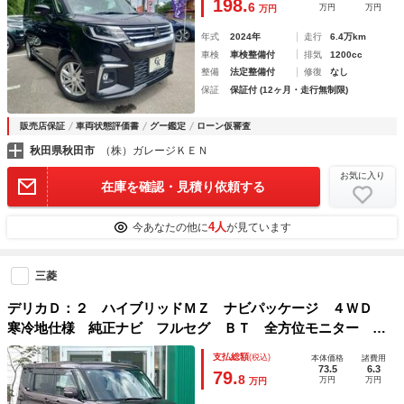
198.
6
万円
万円
万円
ップディスプレイ 標識認識機能
年式
2024年
走行
6.4万km
車検
車検整備付
排気
1200cc
整備
法定整備付
修復
なし
保証
保証付 (12ヶ月・走行無制限)
販売店保証
車両状態評価書
グー鑑定
ローン仮審査
秋田県秋田市
（株）ガレージＫＥＮ
お気に入り
在庫を確認・見積り依頼する
4人
今あなたの他に
が見ています
三菱
デリカＤ：２ ハイブリッドＭＺ ナビパッケージ ４ＷＤ
寒冷地仕様 純正ナビ フルセグ ＢＴ 全方位モニター 両
側パワースライドドア 前席シートヒーター 衝突軽減ブレー
支払総額
(税込)
本体価格
諸費用
キ 車線逸脱警報 クルーズコントロール ＨＩＤライト フ
73.5
6.3
79.
8
万円
万円
万円
ォグランプ 純正１５ＡＷ