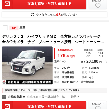
お気に入り
在庫を確認・見積り依頼する
6人
今あなたの他に
が見ています
三菱
UP
デリカＤ：２ ハイブリッドＭＺ 全方位カメラパッケージ
全方位カメラ ナビ ブルートゥース接続 シートヒーター
ＥＴＣ シートヒーター 両側パワースライドドア パーキン
支払総額
(税込)
本体価格
諸費用
グセンサー ＵＳＢポート リアサーキュレーター 認定中古
165
11.4
176.
4
万円
万円
万円
車保証付き
20,100
通常ローン
月々
円
年式
2024年
走行
6.2万km
車検
車検整備付
排気
1200cc
整備
法定整備付
修復
なし
保証
保証付 (12ヶ月・走行無制限)
認定中古車
ディーラー保証
車両状態評価書
オンライン商談可
北海道旭川市
北北海道三菱自動車販売（株） 神居店
お気に入り
在庫を確認・見積り依頼する