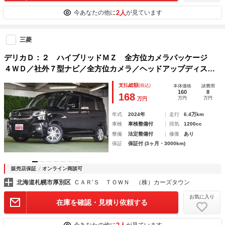
2人
今あなたの他に
が見ています
三菱
デリカＤ：２ ハイブリッドＭＺ 全方位カメラパッケージ
４ＷＤ／社外７型ナビ／全方位カメラ／ヘッドアップディスプ
レイ／ドライブレコーダー／純正アルミ／ＬＥＤヘッドライト
支払総額
(税込)
本体価格
諸費用
／シートヒーター／両側パワースライドドア／レーダークルー
160
8
168
万円
万円
万円
ズ／コーナーセンサー
年式
2024年
走行
6.4万km
車検
車検整備付
排気
1200cc
整備
法定整備付
修復
あり
保証
保証付 (3ヶ月・3000km)
販売店保証
オンライン商談可
北海道札幌市厚別区
ＣＡＲ’Ｓ ＴＯＷＮ （株）カーズタウン
お気に入り
在庫を確認・見積り依頼する