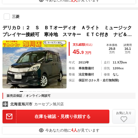
2人
今あなたの他に
が見ています
三菱
デリカＤ：２ Ｓ ＢＴオーディオ Ａライト ミュージック
プレイヤー接続可 寒冷地 スマキー ＥＴＣ付き ナビ＆Ｔ
Ｖ 衝突安全ボディ ＳＤ ドライブレコーダー ＡＢＳ Ｄ
支払総額
(税込)
本体価格
諸費用
ＶＤ
29.8
16.1
45.
9
万円
万円
万円
年式
2013年
走行
11.9万km
車検
車検整備付
排気
1200cc
整備
法定整備付
修復
なし
保証
保証付 (12ヶ月・走行無制限)
販売店保証
オンライン商談可
北海道旭川市
カーセブン旭川店
お気に入り
在庫を確認・見積り依頼する
4人
今あなたの他に
が見ています