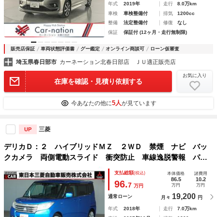
年式
2019年
走行
8.0万km
車検
車検整備付
排気
1200cc
整備
法定整備付
修復
なし
保証
保証付 (12ヶ月・走行無制限)
販売店保証
車両状態評価書
グー鑑定
オンライン商談可
ローン仮審査
埼玉県春日部市
カーネーション北春日部店 ＪＵ適正販売店
お気に入り
在庫を確認・見積り依頼する
5人
今あなたの他に
が見ています
三菱
UP
デリカＤ：２ ハイブリッドＭＺ ２ＷＤ 禁煙 ナビ バッ
クカメラ 両側電動スライド 衝突防止 車線逸脱警報 パー
キングセンサー フォグランプ 車両状態評価４．５点 ＣＤ
支払総額
(税込)
本体価格
諸費用
ＤＶＤ Ｂｌｕｅｔｏｏｔｈ ＴＶ シートヒータ スマート
86.5
10.2
96.
7
万円
万円
万円
キー２個
19,200
通常ローン
月々
円
年式
2018年
走行
7.0万km