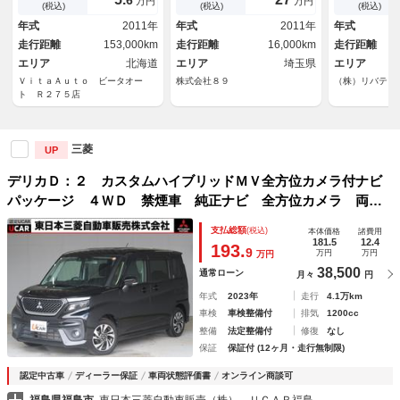
万円
万円
社外１５インチアルミ
突被害軽減シ
(税込)
(税込)
(税込)
イール オー
年式
2011年
年式
2011年
年式
トキー アイ
走行距離
153,000km
走行距離
16,000km
走行距離
プ 電動格納
エリア
北海道
エリア
埼玉県
エリア
ＶｉｔａＡｕｔｏ ビータオー
株式会社８９
（株）リバティ
ト Ｒ２７５店
三菱
UP
デリカＤ：２ カスタムハイブリッドＭＶ全方位カメラ付ナビ
パッケージ ４ＷＤ 禁煙車 純正ナビ 全方位カメラ 両側
電動スライドドア 衝突被害軽減ブレーキ 車線逸脱警報 レ
支払総額
(税込)
本体価格
諸費用
ーダークルコン シートヒーター ワンオーナー ＬＥＤヘッ
181.5
12.4
193.
9
万円
万円
万円
ドライト＆フォグランプ アイドリングストップ
38,500
通常ローン
月々
円
年式
2023年
走行
4.1万km
車検
車検整備付
排気
1200cc
整備
法定整備付
修復
なし
保証
保証付 (12ヶ月・走行無制限)
認定中古車
ディーラー保証
車両状態評価書
オンライン商談可