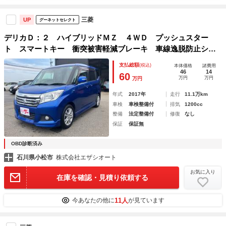
三菱
UP
グーネットセレクト
デリカＤ：２ ハイブリッドＭＺ ４ＷＤ プッシュスター
ト スマートキー 衝突被害軽減ブレーキ 車線逸脱防止シス
テム 横滑り防止装置 アイドリングストップ 両側パワース
支払総額
(税込)
本体価格
諸費用
ライド 前席シートヒーター エアロ形状（Ｆ・Ｓ・Ｒ）リヤ
46
14
60
万円
万円
万円
スポイラー
年式
2017年
走行
11.1万km
車検
車検整備付
排気
1200cc
整備
法定整備付
修復
なし
保証
保証無
OBD診断済み
石川県小松市
株式会社エザシオート
お気に入り
在庫を確認・見積り依頼する
11人
今あなたの他に
が見ています