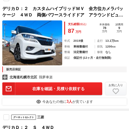
デリカＤ：２ カスタムハイブリッドＭＶ 全方位カメラパッ
ケージ ４ＷＤ 両側パワースライドドア アラウンドビュー
モニター ドライブレコーダー フルセグ ＥＴＣ クルーズ
支払総額
(税込)
本体価格
諸費用
コントロール シートヒーター ＬＥＤヘッドライト １年間
78
9
87
万円
万円
万円
距離無制限保証
年式
2019後
走行
13.2万km
車検
車検整備付
排気
1200cc
整備
法定整備付
修復
なし
保証
保証付 (12ヶ月・走行無制限)
販売店保証
北海道札幌市北区
我夢車楽
お気に入り
在庫を確認・見積り依頼する
3人
今あなたの他に
が見ています
三菱
グーネットセレクト
デリカＤ：２ Ｓ ４ＷＤ