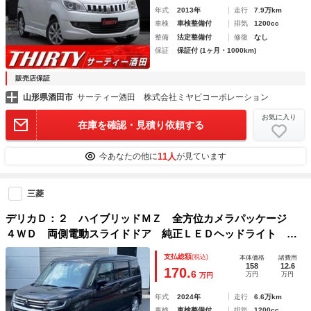
年式
2013年
走行
7.9万km
車検
車検整備付
排気
1200cc
整備
法定整備付
修復
なし
保証
保証付 (1ヶ月・1000km)
販売店保証
山形県酒田市
サーティー酒田 株式会社ミヤビコーポレーション
お気に入り
在庫を確認・見積り依頼する
11人
今あなたの他に
が見ています
三菱
デリカＤ：２ ハイブリッドＭＺ 全方位カメラパッケージ
４ＷＤ 両側電動スライドドア 純正ＬＥＤヘッドライト オ
ートライト 社外ナビＴＶ 全方位モニター ハイブリット
支払総額
(税込)
本体価格
諸費用
車 ヘッドアップディスプレイ 衝突軽減ブレーキ 追従クル
158
12.6
170.
6
万円
万円
万円
コン
年式
2024年
走行
6.6万km
車検
車検整備付
排気
1200cc