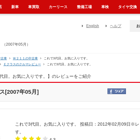
店
新車
車買取
カーリース
整備工場
車検
タイヤ交換
English
ヘルプ
お
2007年05月）
中古車
Ｗ２１１の中古車
これで3代目。お気に入りです。
Ｅクラスのクルマレビュー
これで3代目。お気に入りです。
3代目。お気に入りです。】のレビューをご紹介
2007年05月]
これで3代目。お気に入りです。
投稿日：2012年02月09日
※レ
す。
4.3