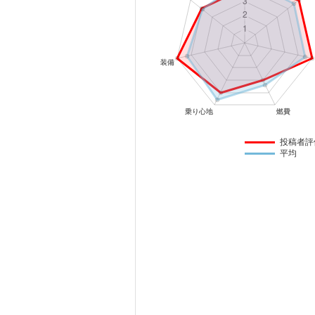
マガジン
車カタログ
自動車ローン
保険
投稿者評
平均
レビュー
価格相場
教習所
用語集