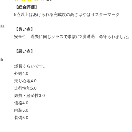
【総合評価】
5点以上はあげられる完成度の高さはやはりスターマーク
【良い点】
安全性 過去に同じクラスで事故に2度遭遇、命守られました。
【悪い点】
価
燃費くらいです。
外観
4.0
乗り心地
4.0
走行性能
5.0
燃費・経済性
3.0
価格
4.0
内装
5.0
装備
5.0