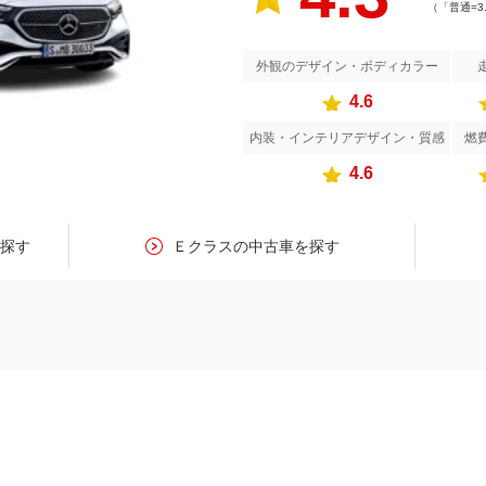
（「普通=3
外観のデザイン・ボディカラー
4.6
内装・インテリアデザイン・質感
燃
4.6
を探す
Ｅクラスの中古車を探す