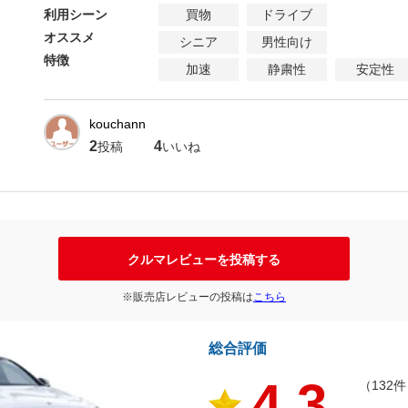
利用シーン
買物
ドライブ
オススメ
シニア
男性向け
特徴
加速
静粛性
安定性
kouchann
2
4
投稿
いいね
クルマレビューを投稿する
※販売店レビューの投稿は
こちら
総合評価
4.3
（132