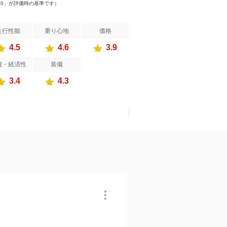
.0」が評価時の基準です）
走行性能
乗り心地
価格
4.5
4.6
3.9
費・経済性
装備
3.4
4.3