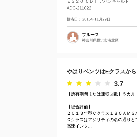
Ｅ３２０ ＣＤＩ アバンギャルド
ADC-211022
投稿日： 2015年11月29日
ブルース
神奈川県横浜市港北区
やはりベンツはEクラスか
3.7
【所有期間または運転回数】５カ月
【総合評価】
２０１３年型Ｃクラス１８０ＡＭＧ
Ｃクラスはアジリティの名の通りと
高速インタ...