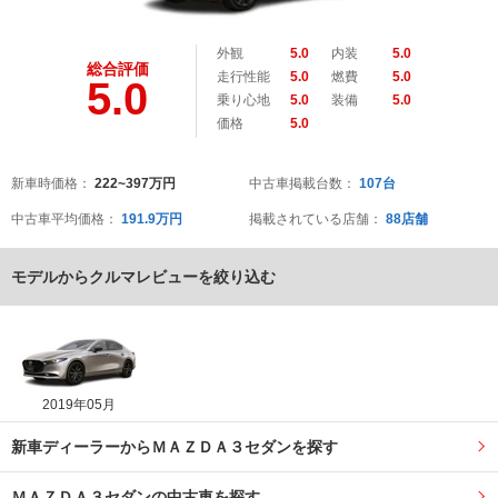
外観
5.0
内装
5.0
総合評価
走行性能
5.0
燃費
5.0
5.0
乗り心地
5.0
装備
5.0
価格
5.0
新車時価格：
222~397万円
中古車掲載台数：
107台
中古車平均価格：
191.9万円
掲載されている店舗：
88店舗
モデルからクルマレビューを絞り込む
2019年05月
新車ディーラーからＭＡＺＤＡ３セダンを探す
ＭＡＺＤＡ３セダンの中古車を探す