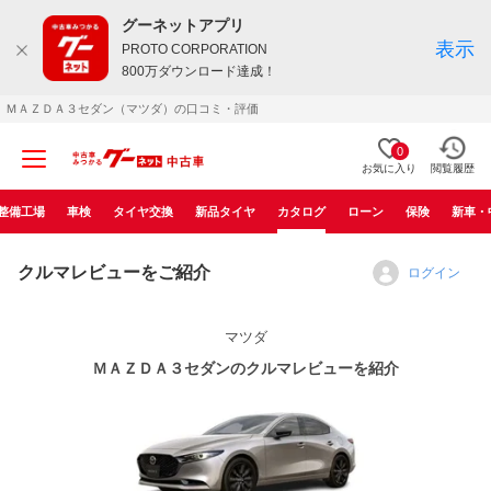
グーネットアプリ
表示
PROTO CORPORATION
800万ダウンロード達成！
ＭＡＺＤＡ３セダン（マツダ）の口コミ・評価
0
お気に入り
閲覧履歴
整備工場
車検
タイヤ交換
新品タイヤ
カタログ
ローン
保険
新車・
クルマレビューをご紹介
ログイン
マツダ
ＭＡＺＤＡ３セダンのクルマレビューを紹介