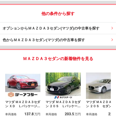
他の条件から探す
オプションからＭＡＺＤＡ３セダン(マツダ)の中古車を探す
色からＭＡＺＤＡ３セダン(マツダ)の中古車を探す
ＭＡＺＤＡ３セダンの新着物件を見る
マツダ ＭＡＺＤＡ３セダ
マツダ ＭＡＺＤＡ３セダ
マツダ ＭＡＺＤＡ３
ン ＸＤ Ｌパッケージ
ン ２０Ｓ Ｌパッケー
ン ２０Ｓ セダン 
禁煙車 純正８．８イン
ジ 純正８型ナビ バッ
アクティブ トラン
137.8
203.5
224
万円
万円
チナビ フルセグＴＶ
車両価格
クカメラ 衝突被害軽減
車両価格
ルー フロアマット
車両価格