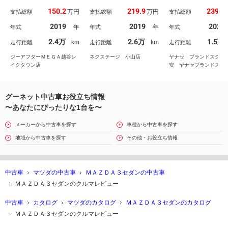
全周囲カメラ アイアク
システム レーダークル
ネクテッド機能 
150.2
219.9
239.4
万円
万円
支払総額
支払総額
支払総額
ティブセンス レーダー
ーズ ブラインドスポッ
音楽プレーヤー接続
クルーズコントロール
トモニター 禁煙車 電
ｌｕｅｔｏｏｔｈ
2019
2019
2023
年
年
年式
年式
年式
黒革シート シートヒー
動リアゲート ＬＥＤヘ
ＴＶ ＥＴＣ ＬＥ
ター ブラインドスポッ
ッド 白革シート パワ
ッドライト 全周囲
2.4万
2.6万
1.5万
km
km
走行距離
走行距離
走行距離
トモニター ＬＥＤヘッ
ーシート シートヒータ
ラ フロントカメラ
ドライト パワーシート
ー ＥＴＣ スマートキ
イドカメラ バック
ジーアフターＭＥＧＡ越谷レ
ネクステージ 小山店
ヤナセ ブランドスクエ
ー
ター 盗難防止
イクタウン店
安 ヤナセブランドスク
（株）
グーネット中古車お役立ち情報
〜あなたにぴったりな1台を〜
メーカーから中古車を探す
車種から中古車を探す
地域から中古車を探す
その他・お役立ち情報
中古車
マツダの中古車
ＭＡＺＤＡ３セダンの中古車
ＭＡＺＤＡ３セダンのクルマレビュー
中古車
カタログ
マツダのカタログ
ＭＡＺＤＡ３セダンのカタログ
ＭＡＺＤＡ３セダンのクルマレビュー