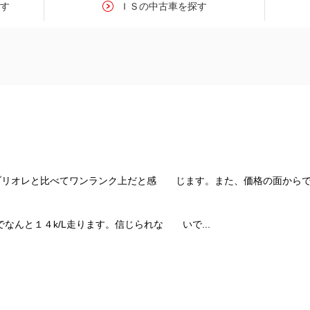
探す
ＩＳの中古車を探す
ブリオレと比べてワンランク上だと感 じます。また、価格の面からで
でなんと１４k/L走ります。信じられな いで...