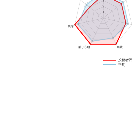
マガジン
車カタログ
自動車ローン
保険
投稿者評
平均
レビュー
価格相場
教習所
用語集