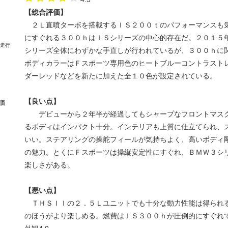
【総合評価】
２Ｌ直噴ターボを搭載するＩＳ２００ｔのパフォーマンスも
にすぐれる３００ｈはＩＳシリーズの中心的存在だ。２０１５
シリーズ全体にわずかな手直しが行われているが、３００ｈに
ボディカラーはＦスポーツ専用色のヒートブルーコントラスト
ダーレッドなどを新たに加えた全１０色が設定されている。
【良い点】
価
デビューから２年半が経過してもシャープなフロントマスク
るボディはインパクト十分。インテリアも上質に仕立てられ、
いい。ステアリングの操舵フィールが気持ちよく、高いボディ
の魅力。とくにＦスポーツは操縦安定性にすぐれ、ＢＭＷ３シ
楽しさがある。
【悪い点】
ＴＨＳＩＩの２．５Ｌユニットでも十分な動力性能は得られ
のほうがより楽しめる。燃費はＩＳ３００ｈが圧倒的にすぐれ