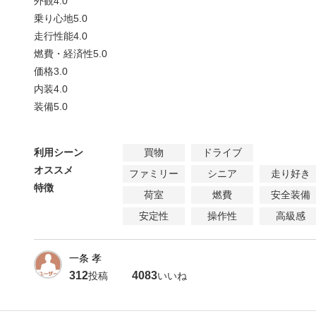
外観
4.0
乗り心地
5.0
走行性能
4.0
燃費・経済性
5.0
価格
3.0
内装
4.0
装備
5.0
利用シーン
買物
ドライブ
オススメ
ファミリー
シニア
走り好き
特徴
荷室
燃費
安全装備
安定性
操作性
高級感
一条 孝
312
4083
投稿
いいね