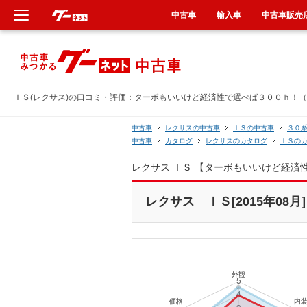
中古車
輸入車
中古車販売
新車
中古車
ＩＳ(レクサス)の口コミ・評価：ターボもいいけど経済性で選べば３００ｈ！（2
輸入車
中古車
レクサスの中古車
ＩＳの中古車
３０
中古車
カタログ
レクサスのカタログ
ＩＳの
クルマ買取
レクサス ＩＳ 【ターボもいいけど経
カーリース
レクサス ＩＳ[2015年08月]
タイヤ交換
整備工場
車検