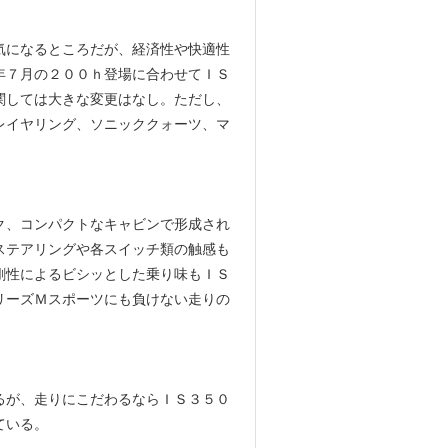
気になるところだが、経済性や快適性
年７月の２００ｈ登場に合わせてＩＳ
関しては大きな変更はなし。ただし、
レイヤリング、ソニッククォーツ、マ
、コンパクトなキャビンで形成され
ステアリングや各スイッチ類の触感も
剛性によるビシッとした乗り味もＩＳ
リーズＭスポーツにも負けない走りの
るが、走りにこだわるならＩＳ３５０
ている。