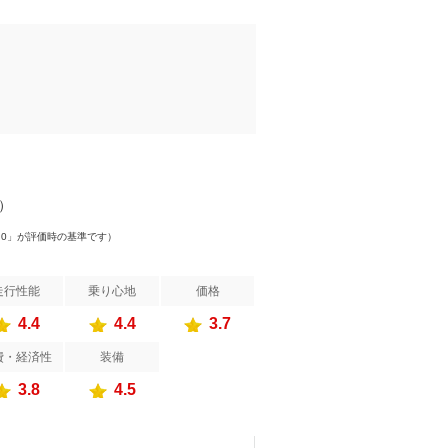
件）
.0」が評価時の基準です）
走行性能
乗り心地
価格
4.4
4.4
3.7
費・経済性
装備
3.8
4.5