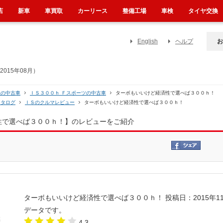
店
新車
車買取
カーリース
整備工場
車検
タイヤ交換
English
ヘルプ
お
015年08月）
系の中古車
ＩＳ３００ｈ Ｆスポーツの中古車
ターボもいいけど経済性で選べば３００ｈ！
カタログ
ＩＳのクルマレビュー
ターボもいいけど経済性で選べば３００ｈ！
済性で選べば３００ｈ！】のレビューをご紹介
ターボもいいけど経済性で選べば３００ｈ！
投稿日：2015年1
データです。
4.3