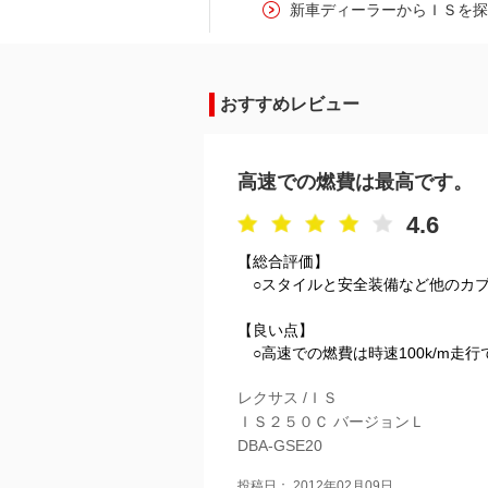
新車ディーラーからＩＳを
おすすめレビュー
高速での燃費は最高です。
4.6
【総合評価】
○スタイルと安全装備など他のカ
【良い点】
○高速での燃費は時速100k/m走行
レクサス /ＩＳ
ＩＳ２５０Ｃ バージョンＬ
DBA-GSE20
投稿日： 2012年02月09日