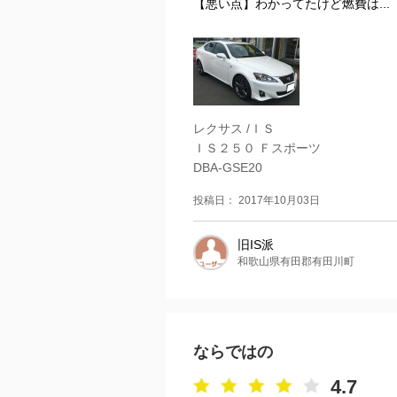
【悪い点】わかってたけど燃費は...
レクサス /ＩＳ
ＩＳ２５０ Ｆスポーツ
DBA-GSE20
投稿日： 2017年10月03日
旧IS派
和歌山県有田郡有田川町
ならではの
4.7