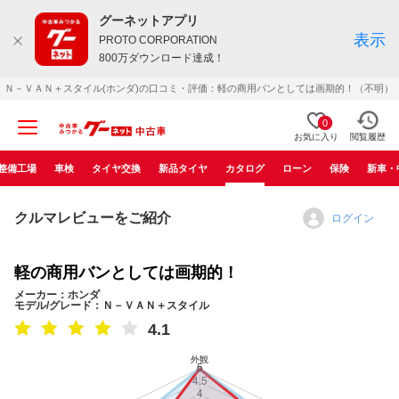
グーネットアプリ
表示
PROTO CORPORATION
800万ダウンロード達成！
Ｎ－ＶＡＮ＋スタイル(ホンダ)の口コミ・評価：軽の商用バンとしては画期的！（不明）
0
お気に入り
閲覧履歴
整備工場
車検
タイヤ交換
新品タイヤ
カタログ
ローン
保険
新車・
クルマレビューをご紹介
ログイン
軽の商用バンとしては画期的！
メーカー：ホンダ
モデル/グレード：Ｎ－ＶＡＮ＋スタイル
4.1