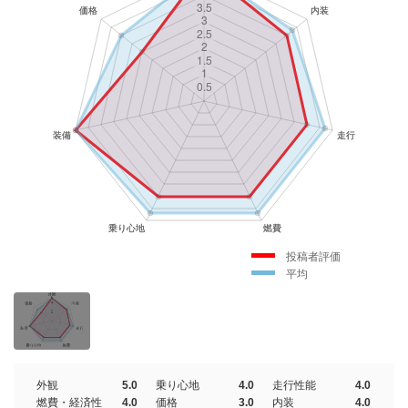
投稿者評価
平均
外観
5.0
乗り心地
4.0
走行性能
4.0
燃費・経済性
4.0
価格
3.0
内装
4.0