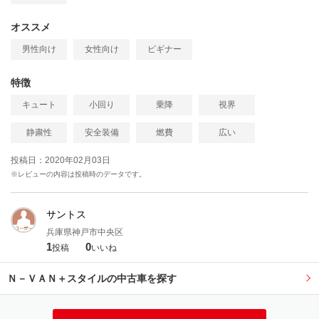
オススメ
男性向け
女性向け
ビギナー
特徴
キュート
小回り
乗降
視界
静粛性
安全装備
燃費
広い
投稿日：2020年02月03日
※レビューの内容は投稿時のデータです。
サントス
兵庫県神戸市中央区
1
0
投稿
いいね
Ｎ－ＶＡＮ＋スタイルの中古車を探す