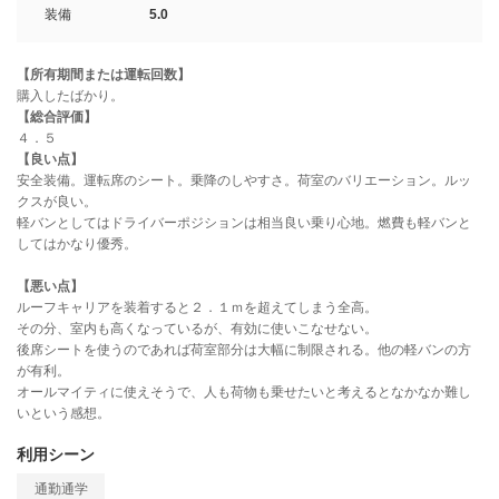
装備
5.0
【所有期間または運転回数】
購入したばかり。
【総合評価】
４．５
【良い点】
安全装備。運転席のシート。乗降のしやすさ。荷室のバリエーション。ルッ
クスが良い。
軽バンとしてはドライバーポジションは相当良い乗り心地。燃費も軽バンと
してはかなり優秀。
【悪い点】
ルーフキャリアを装着すると２．１ｍを超えてしまう全高。
その分、室内も高くなっているが、有効に使いこなせない。
後席シートを使うのであれば荷室部分は大幅に制限される。他の軽バンの方
が有利。
オールマイティに使えそうで、人も荷物も乗せたいと考えるとなかなか難し
いという感想。
利用シーン
通勤通学