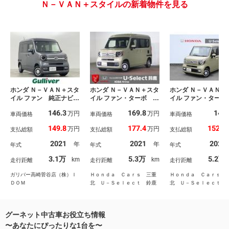
Ｎ－ＶＡＮ＋スタイルの新着物件を見る
ホンダ Ｎ－ＶＡＮ＋スタ
ホンダ Ｎ－ＶＡＮ＋スタ
ホンダ Ｎ－ＶＡＮ＋
イル ファン 純正ナビ
イル ファン・ターボ 社
イル ファン・ターボ
バックカメラ ＥＴＣ
外ＳＤナビ フルセグＴ
ンダセンシング 純
146.3
169.8
145
万円
万円
プッシュスタート 両側
車両価格
Ｖ ＣＤ＆ＤＶＤ再生
車両価格
ビ フルセグ Ｒカ
車両価格
スライドドア レーダー
ブルートゥース ＭＳ
ラ ２．０ＥＴＣ 
149.8
177.4
152.4
万円
万円
支払総額
支払総額
支払総額
クルーズコントロール
Ｖ バックカメラ ＥＴ
ドラレコ ＬＥＤラ
衝突軽減ブレーキ 横滑
Ｃ車載器 ＬＥＤオート
ト ＥＣＯＮ アダ
2021
2021
2023
年
年
年式
年式
年式
り防止機能 オートライ
ライト オートハイビー
ィブクルーズ 車線
ト 純正ＬＥＤヘッドラ
ム アクティブクルーズ
脱 衝突被害軽減ブ
3.1万
5.3万
5.2万
km
km
走行距離
走行距離
走行距離
イト 純正フロアマッ
コントロール スマート
キ イモビライザー
ト 禁煙車
キー 禁煙車
オナ 横滑り防止 
ガリバー高崎菅谷店（株）Ｉ
Ｈｏｎｄａ Ｃａｒｓ 三重
Ｈｏｎｄａ Ｃａｒｓ 
Ｄ
ＤＯＭ
北 Ｕ－Ｓｅｌｅｃｔ 鈴鹿
北 Ｕ－Ｓｅｌｅｃｔ 
グーネット中古車お役立ち情報
〜あなたにぴったりな1台を〜