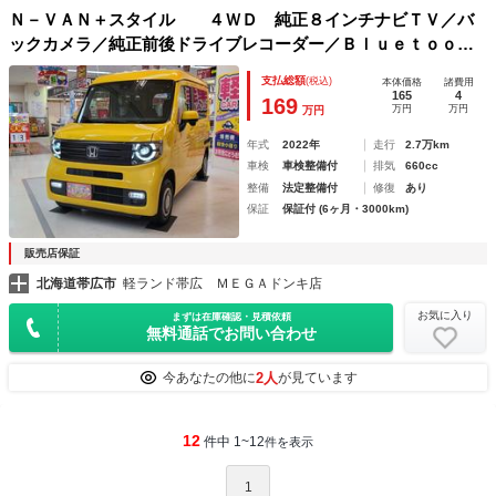
Ｎ－ＶＡＮ＋スタイル ４ＷＤ 純正８インチナビＴＶ／バ
ックカメラ／純正前後ドライブレコーダー／Ｂｌｕｅｔｏｏｔ
ｈ接続／ホンダセンシング／追従クルーズコントロール／ビル
支払総額
(税込)
本体価格
諸費用
トインＥＴＣ／外部電源ポート＆コード／フルフラット
165
4
169
万円
万円
万円
年式
2022年
走行
2.7万km
車検
車検整備付
排気
660cc
整備
法定整備付
修復
あり
保証
保証付 (6ヶ月・3000km)
販売店保証
北海道帯広市
軽ランド帯広 ＭＥＧＡドンキ店
お気に入り
まずは在庫確認・見積依頼
無料通話でお問い合わせ
2人
今あなたの他に
が見ています
12
件中 1~12
件を表示
1