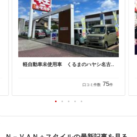
ホンダポッシュサカイ （株）野町ホンダ坂井商会
軽自動車未使用車 くるまのハヤシ名古屋南店
75
口コミ件数
件
Ｎ－ＶＡＮ＋スタイルの最新記事を見る