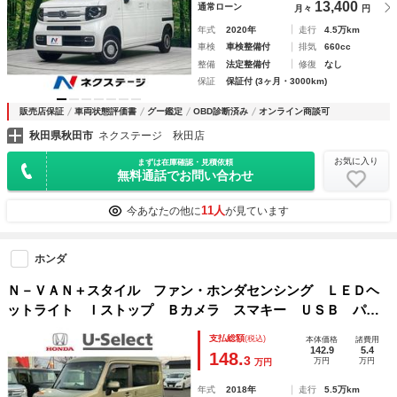
13,400
通常ローン
月々
円
年式
2020年
走行
4.5万km
車検
車検整備付
排気
660cc
整備
法定整備付
修復
なし
保証
保証付 (3ヶ月・3000km)
販売店保証
車両状態評価書
グー鑑定
OBD診断済み
オンライン商談可
秋田県秋田市
ネクステージ 秋田店
お気に入り
まずは在庫確認・見積依頼
無料通話でお問い合わせ
11人
今あなたの他に
が見ています
ホンダ
Ｎ－ＶＡＮ＋スタイル ファン・ホンダセンシング ＬＥＤヘ
ットライト Ｉストップ Ｂカメラ スマキー ＵＳＢ パワ
ーウインドウ フルタイム４ＷＤ ＡＡＣ Ｗエアバック 両
支払総額
(税込)
本体価格
諸費用
側スライドドア エアバッグ 横滑り防止 ＰＳ ＥＴＣ
142.9
5.4
148.
3
万円
万円
万円
年式
2018年
走行
5.5万km