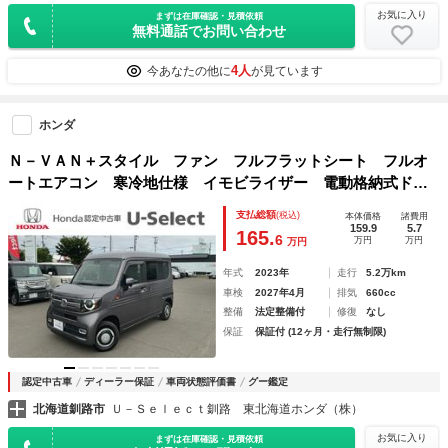
お気に入り
まずは在庫確認・見積依頼
無料通話でお問い合わせ
4人
今あなたの他に
が見ています
ホンダ
Ｎ－ＶＡＮ＋スタイル ファン フルフラットシート フルオ
ートエアコン 寒冷地仕様 イモビライザー 電動格納式ドア
ミラー 衝突軽減ブレーキ ４ＷＤ パワーウィンドー ＡＢ
支払総額
(税込)
本体価格
諸費用
Ｓ スマートキー キーフリー 両側スライドドア レーンア
159.9
5.7
165.
6
万円
万円
万円
シスト
年式
2023年
走行
5.2万km
車検
2027年4月
排気
660cc
整備
法定整備付
修復
なし
保証
保証付 (12ヶ月・走行無制限)
認定中古車
ディーラー保証
車両状態評価書
グー鑑定
北海道釧路市
Ｕ－Ｓｅｌｅｃｔ釧路 東北海道ホンダ（株）
お気に入り
まずは在庫確認・見積依頼