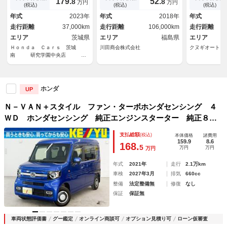
179.
52.
8
8
万円
万円
ミュージックサーバー Ｂｌｕ
Ｃ プッシュスタート ＥＴＣ
ＴＣ ピラー
(税込)
(税込)
(税込)
ｅｔｏｏｔｈ接続 ミュージッ
ドライト ナ
年式
2023年
年式
2018年
年式
クプレーヤー接続可 先進ライ
ラ Ｂｌｕｅ
走行距離
37,000km
走行距離
106,000km
走行距離
ト ＥＴＣ
コン レーダ
エリア
茨城県
エリア
福島県
軽減
エリア
Ｈｏｎｄａ Ｃａｒｓ 茨城
川田商会株式会社
クヌギオート
南 研究学園中央店 Ｕ
－Ｓｅｌｅｃｔつくば
ホンダ
UP
Ｎ－ＶＡＮ＋スタイル ファン・ターボホンダセンシング ４
ＷＤ ホンダセンシング 純正エンジンスターター 純正８イ
ンチナビ フルセグＴＶ Ｂｌｕｅｔｏｏｔｈ バックカメ
支払総額
(税込)
本体価格
諸費用
ラ ＵＳＢ充電ポート ＬＥＤヘッドライト レーンアシス
159.9
8.6
168.
5
万円
万円
万円
ト フルフラットシート 禁煙車
年式
2021年
走行
2.1万km
車検
2027年3月
排気
660cc
整備
法定整備無
修復
なし
保証
保証無
車両状態評価書
グー鑑定
オンライン商談可
オプション見積り可
ローン仮審査