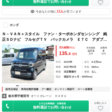
無料通話でお問い合わせ
13人
今あなたの他に
が見ています
ホンダ
Ｎ－ＶＡＮ＋スタイル ファン・ターボホンダセンシング 純
正ＳＤナビ フルセグＴＶ バックカメラ ＥＴＣ アダプテ
ィブクルーズコントロール 両側スライドドア エンジンスタ
支払総額
(税込)
本体価格
諸費用
ーター 修復歴無 Ｂｌｕｅｔｏｏｔｈ接続 ハイルーフ
127.8
8
135.
8
万円
万円
万円
年式
2019年
走行
6.6万km
車検
2027年5月
排気
660cc
整備
法定整備付
修復
なし
保証
保証付 (3ヶ月・3000km)
販売店保証
車両状態評価書
グー鑑定
オンライン商談可
ローン仮審査
栃木県宇都宮市
オートガレージ ＨＡＲＵ
お気に入り
まずは在庫確認・見積依頼
無料通話でお問い合わせ