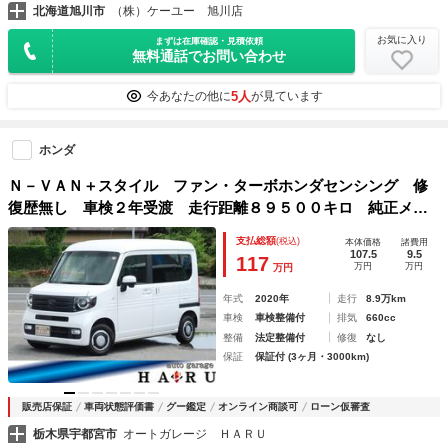
北海道旭川市
（株）ケーユー 旭川店
お気に入り
まずは在庫確認・見積依頼
無料通話でお問い合わせ
5人
今あなたの他に
が見ています
ホンダ
Ｎ－ＶＡＮ＋スタイル ファン・ターボホンダセンシング 修
復歴無し 車検２年受渡 走行距離８９５００キロ 純正メモ
リーナビ バックカメラ ＥＴＣ 両側スライドドア アダプ
支払総額
(税込)
本体価格
諸費用
ティブクルーズコントロール スマートキー プッシュスター
107.5
9.5
117
万円
万円
万円
ト ＬＥＤ フロントフォグ
年式
2020年
走行
8.9万km
車検
車検整備付
排気
660cc
整備
法定整備付
修復
なし
保証
保証付 (3ヶ月・3000km)
販売店保証
車両状態評価書
グー鑑定
オンライン商談可
ローン仮審査
栃木県宇都宮市
オートガレージ ＨＡＲＵ