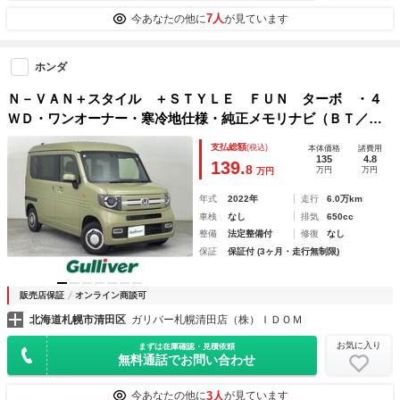
7人
今あなたの他に
が見ています
ホンダ
Ｎ－ＶＡＮ＋スタイル ＋ＳＴＹＬＥ ＦＵＮ ターボ ・４
ＷＤ・ワンオーナー・寒冷地仕様・純正メモリナビ（ＢＴ／Ｃ
Ｄ／ＤＶＤ／ｉＰｏｄ／ＡＵＸ／ＵＳＢ／フルセグ）・バック
支払総額
(税込)
本体価格
諸費用
カメラ・アダプティブクルーズコントロール・レーンキープア
135
4.8
139.
8
万円
万円
万円
シスト
年式
2022年
走行
6.0万km
車検
なし
排気
650cc
整備
法定整備付
修復
なし
保証
保証付 (3ヶ月・走行無制限)
販売店保証
オンライン商談可
北海道札幌市清田区
ガリバー札幌清田店（株）ＩＤＯＭ
お気に入り
まずは在庫確認・見積依頼
無料通話でお問い合わせ
3人
今あなたの他に
が見ています