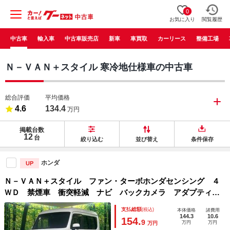
0
お気に入り
閲覧履歴
中古車
輸入車
中古車販売店
新車
車買取
カーリース
整備工場
Ｎ－ＶＡＮ＋スタイル 寒冷地仕様車の中古車
総合評価
平均価格
4.6
134.4
万円
掲載台数
12
台
絞り込む
並び替え
条件保存
ホンダ
UP
Ｎ－ＶＡＮ＋スタイル ファン・ターボホンダセンシング ４
ＷＤ 禁煙車 衝突軽減 ナビ バックカメラ アダプティブ
クルーズコントロール スマートキー コーナーセンサー 車
支払総額
(税込)
本体価格
諸費用
線逸脱防止装置 横滑り防止装置 オートライト 衝突安全ボ
144.3
10.6
154.
9
万円
万円
万円
ディ オートエアコン