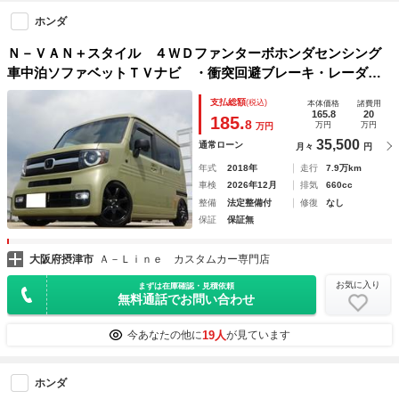
ホンダ
Ｎ－ＶＡＮ＋スタイル ４ＷＤファンターボホンダセンシング
車中泊ソファベットＴＶナビ ・衝突回避ブレーキ・レーダー
オートクルーズ・格納＆リクライング式ソファーベット車中泊
支払総額
(税込)
本体価格
諸費用
仕様・フルタップ車高調・ＭＩＮＩ１６インチワイドアルミ・
165.8
20
185.
8
万円
万円
万円
レザー調シートカバー・マッドブラックグリル・ドラレコ・Ｅ
35,500
通常ローン
月々
円
ＴＣ
年式
2018年
走行
7.9万km
車検
2026年12月
排気
660cc
整備
法定整備付
修復
なし
保証
保証無
大阪府摂津市
Ａ－Ｌｉｎｅ カスタムカー専門店
お気に入り
まずは在庫確認・見積依頼
無料通話でお問い合わせ
19人
今あなたの他に
が見ています
ホンダ