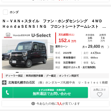
ホンダ
Ｎ－ＶＡＮ＋スタイル ファン・ホンダセンシング ４ＷＤ
ＨｏｎｄａＳＥＮＳＩＮＧ フロントシートアームレスト 電
動格納式リモコンカラードドアミラー 充電用ＵＳＢジャッ
支払総額
(税込)
本体価格
諸費用
ク 純正メモリーナビ バックカメラ ＥＴＣ 純正エンジン
145
7.6
152.
6
万円
万円
万円
スターター ＬＥＤ ＰＷ
29,400
通常ローン
月々
円
年式
2020年
走行
4.6万km
車検
車検整備付
排気
660cc
整備
法定整備付
修復
なし
保証
保証付 (12ヶ月・走行無制限)
ディーラー保証
車両状態評価書
グー鑑定
オンライン商談可
北海道札幌市白石区
（株）ホンダカーズ札幌中央 Ｕ－Ｓｅｌｅｃｔ南郷
お気に入り
まずは在庫確認・見積依頼
無料通話でお問い合わせ
5人
今あなたの他に
が見ています