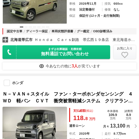
車検
2026年11月
排気
660cc
整備
法定整備付
修復
なし
保証
保証付 (12ヶ月・走行無制限)
認定中古車
ディーラー保証
車両状態評価書
グー鑑定
OBD診断済み
北海道帯広市
Ｈｏｎｄａ Ｃａｒｓ釧路 帯広西１９条店 東北海道ホンダ（株）
お気に入り
まずは在庫確認・見積依頼
無料通話でお問い合わせ
3人
今あなたの他に
が見ています
ホンダ
Ｎ－ＶＡＮ＋スタイル ファン・ターボホンダセンシング ４
ＷＤ 軽バン ＣＶＴ 衝突被害軽減システム クリアランス
ソナー オートクルーズコントロール レーンアシスト ＥＴ
支払総額
(税込)
本体価格
諸費用
Ｃ ナビ ＴＶ バックカメラ 両側スライドドア スマート
109.9
8.9
118.
8
万円
万円
万円
キー アイドリングストップ
13,100
通常ローン
月々
円
年式
2020年
走行
8.7万km