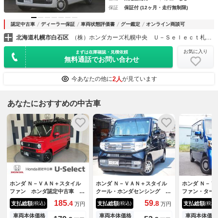
保証
保証付 (12ヶ月・走行無制限)
認定中古車
ディーラー保証
車両状態評価書
グー鑑定
オンライン商談可
北海道札幌市白石区
（株）ホンダカーズ札幌中央 Ｕ－Ｓｅｌｅｃｔ札幌東
お気に入り
まずは在庫確認・見積依頼
無料通話でお問い合わせ
2人
今あなたの他に
が見ています
あなたにおすすめの中古車
ホンダ Ｎ－ＶＡＮ＋スタイル
ホンダ Ｎ－ＶＡＮ＋スタイル
ホンダ Ｎ－Ｖ
ファン ホンダ認定中古車 ワ
クール・ホンダセンシング １
ファン・ター
ンオーナー ６ＭＴ ４ＷＤ
年保証 車検整備付き ナビ
グ 車検Ｒ９
185.
59.
4
8
支払総額
支払総額
支払総額
(税込)
(税込)
(税込)
万円
万円
純正メモリーナビ バックカメ
テレビ Ｂｌｕｅｔｏｏｔｈ音
証 ホンダセ
ラ フルセグ ＣＤ ＤＶＤ
楽 バックカメラ ＦＦ ＥＴ
ュスタート 
車両本体価格
車両本体価格
車両本体価格