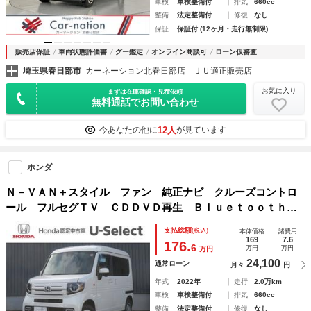
車検
車検整備付
排気
660cc
整備
法定整備付
修復
なし
保証
保証付 (12ヶ月・走行無制限)
販売店保証
車両状態評価書
グー鑑定
オンライン商談可
ローン仮審査
埼玉県春日部市
カーネーション北春日部店 ＪＵ適正販売店
お気に入り
まずは在庫確認・見積依頼
無料通話でお問い合わせ
12人
今あなたの他に
が見ています
ホンダ
Ｎ－ＶＡＮ＋スタイル ファン 純正ナビ クルーズコントロ
ール フルセグＴＶ ＣＤＤＶＤ再生 Ｂｌｕｅｔｏｏｔｈ
バックカメラ ＥＴＣ エンジンスターター ＬＥＤヘッドラ
支払総額
(税込)
本体価格
諸費用
イト ドライブレコーダー ワンオーナー １オーナー 寒冷
169
7.6
176.
6
万円
万円
万円
地仕様
24,100
通常ローン
月々
円
年式
2022年
走行
2.0万km
車検
車検整備付
排気
660cc
整備
法定整備付
修復
なし