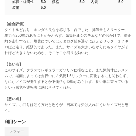
燃費・経済性
5.0
価格
5.0
内装
5.0
装備
5.0
【総合評価】
タイトルどおり、ホンダの良心を感じる１台でした。排気量も３リッター、
馬力も250馬力あるにもかかわらず、気筒休止システムなどのおかげで、長距
離を走行すると、燃費についてはカタログ値を遥かに超えるリッター１７キ
ロほど走り、経済的であった。また、サイズも大きいながらにもタイヤがそ
れほど大きくないためか、そこそこ小回りも効いた。
【良い点】
このサイズ、クラスでレギュラーガソリン仕様なこと。また気筒休止システ
ムで、場面によっては走行中に３気筒1.5リッターに変化するにも関わらず、
なにかノイズが発生するとか不愉快な挙動がみられず、良い車に乗っている
という感覚を運転者に感じさせてくれた。
【悪い点】
サイズ。小回りは効く方だと思うが、日本では受け入れにくいサイズだと思
う。
利用シーン
レジャー