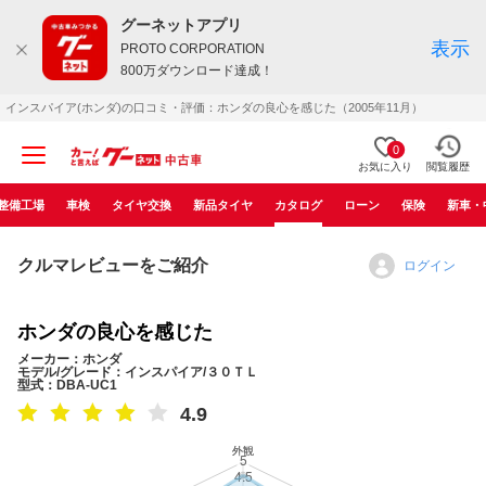
グーネットアプリ
表示
PROTO CORPORATION
800万ダウンロード達成！
インスパイア(ホンダ)の口コミ・評価：ホンダの良心を感じた（2005年11月）
0
お気に入り
閲覧履歴
整備工場
車検
タイヤ交換
新品タイヤ
カタログ
ローン
保険
新車・
クルマレビューをご紹介
ログイン
ホンダの良心を感じた
メーカー：ホンダ
モデル/グレード：インスパイア/３０ＴＬ
型式：DBA-UC1
4.9