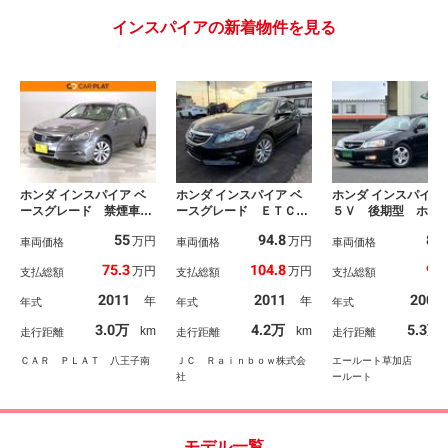
インスパイアの新着物件を見る
ホンダ インスパイア ベ
ホンダ インスパイア ベ
ホンダ インスパイア 
ースグレード 禁煙車
ースグレード ＥＴＣ
５Ｖ 後期型 ホン
ＨＤＤナビ リアカメ
オートクルーズコントロ
ブアメリカ ＶＴＥ
55
94.8
85
万円
万円
ラ スマートキー ＥＴ
車両価格
ール バックカメラ ナ
車両価格
ンジン ウッドコン
車両価格
Ｃ ディスチャージヘッ
ビ ＴＶ アルミホイー
ンドル キーレス 
75.3
104.8
99
万円
万円
支払総額
支払総額
支払総額
ドライト サイドカーテ
ル ＨＩＤ ＡＴ スマ
ＳＥ音響 純正６連
ンエアバッグ シートヒ
ートキー 電動格納ミラ
Ｄ／ＣＳ ＨＩＤラ
2011
2011
2001
年
年
年式
年式
年式
ーター パワーシート
ー 盗難防止システム
ト フォグ 運転席
ＤＶＤ／ＣＤ アルミホ
パワーシート ＣＤ ミ
ーシート オートエ
3.0万
4.2万
5.3万
km
km
走行距離
走行距離
走行距離
イール ＤＶＤ／ＣＤ
ュージックプレイヤー接
ン 純正フロアマ
サウンドコンテナ
続可
純正アルミ
ＣＡＲ ＰＬＡＴ 八王子南
ＪＣ Ｒａｉｎｂｏｗ株式会
エールート草加店 （株
社
ールート
モデル一覧