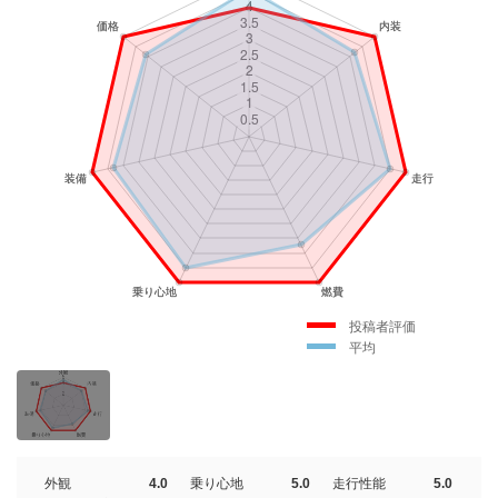
投稿者評価
平均
外観
4.0
乗り心地
5.0
走行性能
5.0