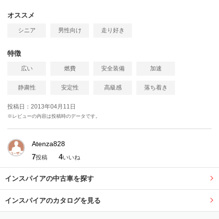
オススメ
シニア
男性向け
走り好き
特徴
広い
燃費
安全装備
加速
静粛性
安定性
高級感
落ち着き
投稿日：2013年04月11日
※レビューの内容は投稿時のデータです。
Atenza828
7
4
投稿
いいね
インスパイアの中古車を探す
インスパイアのカタログを見る