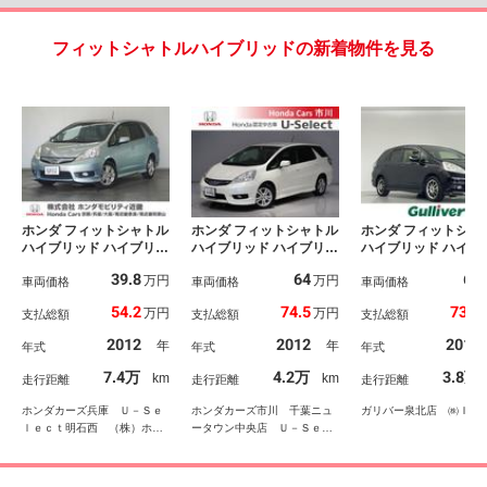
フィットシャトルハイブリッドの新着物件を見る
ホンダ フィットシャトル
ホンダ フィットシャトル
ホンダ フィットシャ
ハイブリッド ハイブリッ
ハイブリッド ハイブリッ
ハイブリッド ハイブ
ド・ナビプレミアムセレ
ド・ナビプレミアムセレ
ド・スマートセレク
39.8
64
67
万円
万円
クション ３か月保証
車両価格
クション 禁煙車 セキ
車両価格
ン ファインライン
車両価格
純正ナビ ＥＴＣ バッ
ュリティアラーム イモ
外ナビ フルセグ
54.2
74.5
73.9
万円
万円
支払総額
支払総額
支払総額
クカメラ クルーズコン
ビライザー クルーズコ
ＣＤ／ＤＶＤ Ｂｌ
トロール ＤＶＤ ワン
ントロール ＨＩＤ Ｅ
ｔｏｏｔｈ バック
2012
2012
2012
年
年
年式
年式
年式
セグＴＶ スマートキー
ＴＣ 純正ＨＤＤナビ
ラ ビルトインＥ
１個 ＨＩＤヘッドライ
バックカメラ サウンド
シートヒーター 社
7.4万
4.2万
3.8万
km
km
走行距離
走行距離
走行距離
ト １５インチ純正アル
コンテナ 本革巻ステア
５インチアルミホイ
ミホイール 横滑り防止
リング 熱戦入りフロン
ル 純正フロアマ
ホンダカーズ兵庫 Ｕ－Ｓｅ
ホンダカーズ市川 千葉ニュ
ガリバー泉北店 ㈱ＩＤ
装置 アイドリングスト
トウインドウ ドラレ
ドアバイザー オー
ｌｅｃｔ明石西 （株）ホン
ータウン中央店 Ｕ－Ｓｅｌ
ップ ＡＢＳ
コ ＡＢＳ
イト スマートキー
ダモビリティ近畿
ｅｃｔコーナー （株）ホン
ダベルノ市川