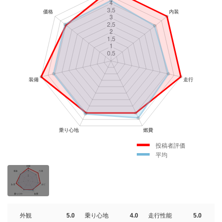
投稿者評価
平均
外観
5.0
乗り心地
4.0
走行性能
5.0