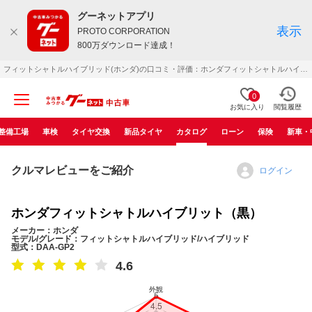
グーネットアプリ
表示
PROTO CORPORATION
800万ダウンロード達成！
フィットシャトルハイブリッド(ホンダ)の口コミ・評価：ホンダフィットシャトルハイブリット（黒）（2012年06月）
0
お気に入り
閲覧履歴
整備工場
車検
タイヤ交換
新品タイヤ
カタログ
ローン
保険
新車・
クルマレビューをご紹介
ログイン
ホンダフィットシャトルハイブリット（黒）
メーカー：ホンダ
モデル/グレード：フィットシャトルハイブリッド/ハイブリッド
型式：DAA-GP2
4.6