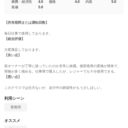
燃費・経済性
4.0
価格
4.0
内装
5.0
装備
5.0
【所有期間または運転回数】
毎日仕事で使用しております。
【総合評価】
大変満足しております。
【良い点】
前オーナーが丁寧に扱っていたのか非常に綺麗。後部座席の変換が簡単で、
荷物が多く積める。仕事用で購入したが、レジャーでも十分使用できる。
【悪い点】
このクラスでは仕方ないが、走行中の静寂性がもう少しほしい。
利用シーン
業務用
オススメ