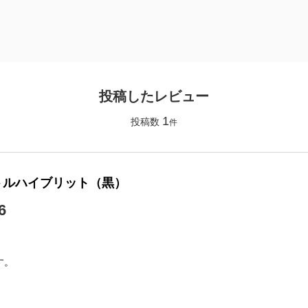
投稿したレビュー
1
投稿数
件
トルハイブリット（黒）
6
】
す。