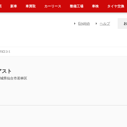
店
新車
車買取
カーリース
整備工場
車検
タイヤ交換
English
ヘルプ
お
の口コミ
アスト
城県仙台市若林区