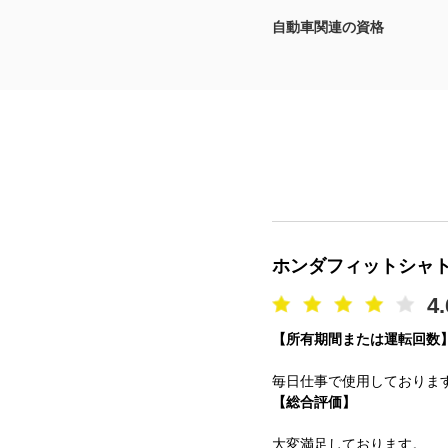
自動車関連の資格
マガジン
車カタログ
自動車ローン
保険
レビュー
ホンダフィットシャ
価格相場
4.
【所有期間または運転回数
教習所
毎日仕事で使用しておりま
用語集
【総合評価】
大変満足しております。