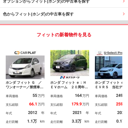
オプションからフィット(ホンダ)の中古車を探す
色からフィット(ホンダ)の中古車を探す
フィットの新着物件を見る
ホンダ フィット Ｇ ／
ホンダ フィット ｅ：Ｈ
ホンダ フィット ｅ：
ワンオーナー／禁煙車／
ＥＶホーム ２０周年特
ＥＶＲＳ 当社デモ
ＣＤプレイヤー／エアコ
別仕様車 カーサ 禁煙
ー ホンダセンシ
55
164
249.3
万円
万円
ン／パワーステアリング
車両価格
車 ９型ホンダコネクト
車両価格
ＬＥＤヘッドライト
車両価格
／パワーウィンドウ／電
ディスプレイ バックカ
ｏｎｄａＣＯＮＮＥ
66.1
179.9
259.8
万円
万円
支払総額
支払総額
支払総額
動格納ミラー／運転席エ
メラ Ｂｌｕｅｔｏｏｔ
ディスプレー＋ＥＴ
アバッグ／助手席エアバ
ｈ再生 フルセグＴＶ
２．０車載機 アル
2012
2021
2026
年
年
年式
年式
年式
ッグ／キーレス／ＡＢＳ
衝突軽減装置 クリアラ
イール ドライブレ
／定期点検記録／フロア
ンスソナー ハーフレザ
ダー フルセグ対応
1.1万
3.3万
0.1万
km
km
走行距離
走行距離
走行距離
マット／ドアバイザー／
ーシート ＬＥＤヘッ
ＳＢ接続 レーダー