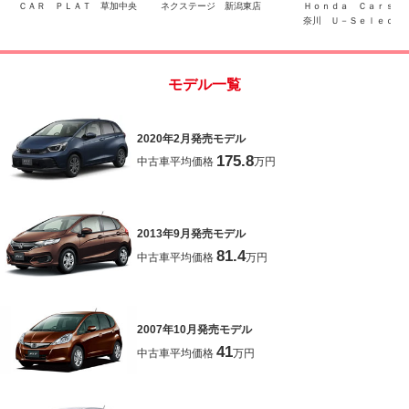
ド オートハイビーム
コン エアコン
ＣＡＲ ＰＬＡＴ 草加中央
ネクステージ 新潟東店
Ｈｏｎｄａ Ｃａｒｓ中
ＥＴＣ２．０ ドラレコ
奈川 Ｕ－Ｓｅｌｅｃｔ
丘
モデル一覧
2020年2月発売モデル
175.8
中古車平均価格
万円
2013年9月発売モデル
81.4
中古車平均価格
万円
2007年10月発売モデル
41
中古車平均価格
万円