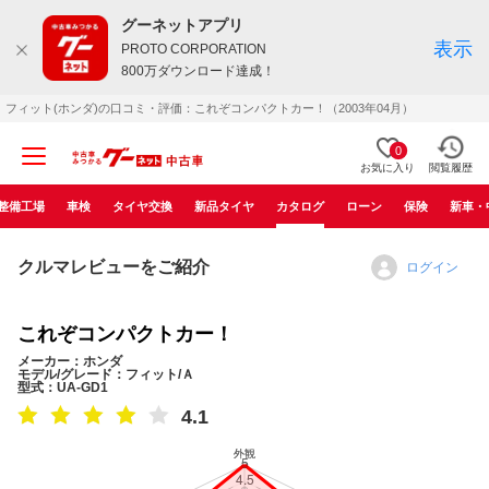
グーネットアプリ
表示
PROTO CORPORATION
800万ダウンロード達成！
フィット(ホンダ)の口コミ・評価：これぞコンパクトカー！（2003年04月）
0
お気に入り
閲覧履歴
整備工場
車検
タイヤ交換
新品タイヤ
カタログ
ローン
保険
新車・
クルマレビューをご紹介
ログイン
これぞコンパクトカー！
メーカー：ホンダ
モデル/グレード：フィット/Ａ
型式：UA-GD1
4.1