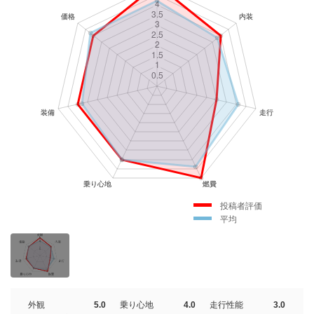
投稿者評価
平均
外観
5.0
乗り心地
4.0
走行性能
3.0