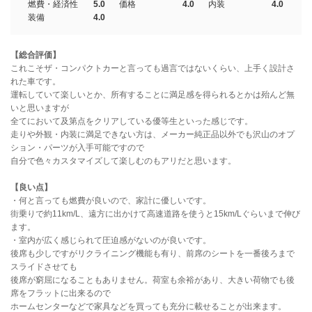
燃費・経済性
5.0
価格
4.0
内装
4.0
装備
4.0
【総合評価】
これこそザ・コンパクトカーと言っても過言ではないくらい、上手く設計さ
れた車です。
運転していて楽しいとか、所有することに満足感を得られるとかは殆んど無
いと思いますが
全てにおいて及第点をクリアしている優等生といった感じです。
走りや外観・内装に満足できない方は、メーカー純正品以外でも沢山のオプ
ション・パーツが入手可能ですので
自分で色々カスタマイズして楽しむのもアリだと思います。
【良い点】
・何と言っても燃費が良いので、家計に優しいです。
街乗りで約11km/L、遠方に出かけて高速道路を使うと15km/Lぐらいまで伸び
ます。
・室内が広く感じられて圧迫感がないのが良いです。
後席も少しですがリクライニング機能も有り、前席のシートを一番後ろまで
スライドさせても
後席が窮屈になることもありません。荷室も余裕があり、大きい荷物でも後
席をフラットに出来るので
ホームセンターなどで家具などを買っても充分に載せることが出来ます。