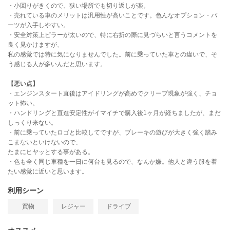
・小回りがきくので、狭い場所でも切り返しが楽。
・売れている車のメリットは汎用性が高いことです。色んなオプション・パ
ーツが入手しやすい。
・安全対策上ピラーが太いので、特に右折の際に見づらいと言うコメントを
良く見かけますが、
私の感覚では特に気になりませんでした。前に乗っていた車との違いで、そ
う感じる人が多いんだと思います。
【悪い点】
・エンジンスタート直後はアイドリングが高めでクリープ現象が強く、チョ
ット怖い。
・ハンドリングと直進安定性がイマイチで購入後1ヶ月が経ちましたが、まだ
しっくり来ない。
・前に乗っていたロゴと比較してですが、ブレーキの遊びが大きく強く踏み
こまないといけないので、
たまにヒヤッとする事がある。
・色も全く同じ車種を一日に何台も見るので、なんか嫌。他人と違う服を着
たい感覚に近いと思います。
利用シーン
買物
レジャー
ドライブ