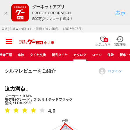
グーネットアプリ
表示
PROTO CORPORATION
800万ダウンロード達成！
Ｘ５(ＢＭＷ)の口コミ・評価：迫力満点。（2018年07月）
0
お気に入り
閲覧履歴
整備工場
車検
タイヤ交換
新品タイヤ
カタログ
ローン
保険
新車・
クルマレビューをご紹介
ログイン
迫力満点。
メーカー：ＢＭＷ
モデル/グレード：Ｘ５/リミテッドブラック
型式：LDA-KS30
4.0