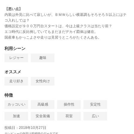
【悪い点】
内装は外見に比べて寂しいが、ＢＭＷらしい横基調もそろそろ５以上にはテ
コ入れしては？
価格設定が９００万円台スタートは、今は上級クラスは当たり前？
エコ時代に反比例していてもまだまだデカイ図体は健在。
国産車もかっこよさや走りは見習うところがたくさんある。
利用シーン
レジャー
趣味
オススメ
走り好き
女性向け
特徴
カッコいい
高級感
操作性
安定性
加速
安全装備
荷室
広い
投稿日：2018年10月27日
※レビューの内容は投稿時のデータです。