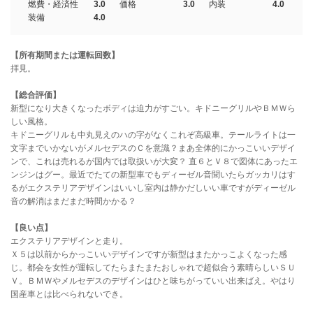
燃費・経済性
3.0
価格
3.0
内装
4.0
装備
4.0
【所有期間または運転回数】
拝見。
【総合評価】
新型になり大きくなったボディは迫力がすごい。キドニーグリルやＢＭＷら
しい風格。
キドニーグリルも中丸見えのハの字がなくこれぞ高級車。テールライトは一
文字までいかないがメルセデスのＣを意識？まあ全体的にかっこいいデザイ
ンで、これは売れるが国内では取扱いが大変？ 直６とＶ８で図体にあったエ
ンジンはグー。最近でたての新型車でもディーゼル音聞いたらガッカリはす
るがエクステリアデザインはいいし室内は静かだしいい車ですがディーゼル
音の解消はまだまだ時間かかる？
【良い点】
エクステリアデザインと走り。
Ｘ５は以前からかっこいいデザインですが新型はまたかっこよくなった感
じ。都会を女性が運転してたらまたまたおしゃれで超似合う素晴らしいＳＵ
Ｖ。ＢＭＷやメルセデスのデザインはひと味ちがっていい出来ばえ。やはり
国産車とは比べられないでき。