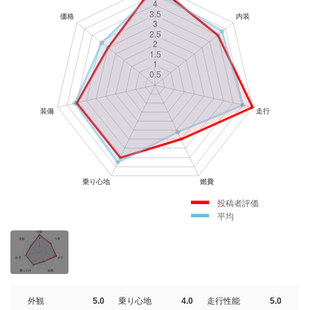
投稿者評価
平均
外観
5.0
乗り心地
4.0
走行性能
5.0