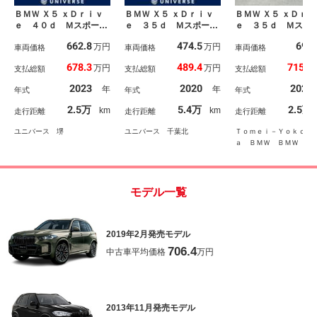
ＢＭＷ Ｘ５ ｘＤｒｉｖ
ＢＭＷ Ｘ５ ｘＤｒｉｖ
ＢＭＷ Ｘ５ ｘＤｒｉ
ｅ ４０ｄ Ｍスポー
ｅ ３５ｄ Ｍスポー
ｅ ３５ｄ Ｍスポ
ツ パノラマガラスサン
ツ パノラマガラスサン
ハイラインパッケ
662.8
474.5
698
万円
万円
ルーフ プラスパッケー
車両価格
ルーフ コンフォートパ
車両価格
サンルーフ 禁煙車
車両価格
ジ 黒革シート 前席シ
ッケージ プラスパッケ
ニャックレザー ７
678.3
489.4
715.2
万円
万円
支払総額
支払総額
支払総額
ートエアコン 前席中列
ージ ｈａｒｍａｎ／ｋ
り エアサスペンシ
パワーシート・シートヒ
ａｒｄｏｎサウンド ク
ン ステアリングヒ
2023
2020
2022
年
年
年式
年式
年式
ーター 全ドアソフトク
リスタルシフトノブ 純
ー【認定中古車】【
ローズ レーダークルー
正ナビ 地デジ 全周囲
正規ディーラー保証
2.5万
5.4万
2.5万
km
km
走行距離
走行距離
走行距離
ズコントロール ハーマ
カメラ ヘッドアップデ
２年・走行距離無制
ンカードン 禁煙車
ィスプレイ 革シート
全方位カメラ 前後
ユニバース 堺
ユニバース 千葉北
Ｔｏｍｅｉ－Ｙｏｋｏｈ
ＥＴＣ
トヒーター 地デジ
ａ ＢＭＷ ＢＭＷ Ｐ
ビ
ｍｉｕｍ Ｓｅｌｅｃｔ
ｎ 東名横浜
モデル一覧
2019年2月発売モデル
706.4
中古車平均価格
万円
2013年11月発売モデル