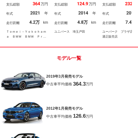
定中古車】【全国正規デ
シスト 前席パワーシー
フェッショナル／Ａ
364
124.9
232.3
万円
万円
支払総額
支払総額
支払総額
ィーラー保証付／１年・
ト 純正ナビ Ｂｌｕｅ
／Ｃａｒｐｌａｙ／
走行距離無制限】ＬＥＤ
ｔｏｏｔｈ バックカメ
世代ｉＤｒｉｖｅナ
2021
2014
2019
年
年
年式
年式
年式
ヘッドライト オートト
ラ クリアランスソナ
ＥＴＣ／レーンキー
ランク パーキングアシ
ー 純正１８インチアル
ヒーター付電動シー
4.2万
4.8万
7.4万
km
km
走行距離
走行距離
走行距離
スト 電動シート オー
ミホイール ＨＩＤヘッ
ＰＷトランク／ＬＥ
トハイビーム アイドリ
ドライト オートライト
ッド／アンビエント
Ｔｏｍｅｉ－Ｙｏｋｏｈａｍ
ユニバース 埼玉戸田
ユーパーク プラザ店 
ングストップ ＵＳＢ
ト／パーキングアシ
ａ ＢＭＷ ＢＭＷ Ｐｒｅ
適正販売店
ｍｉｕｍ Ｓｅｌｅｃｔｉｏ
ｎ 東名横浜
モデル一覧
2019年3月発売モデル
364.3
中古車平均価格
万円
2012年1月発売モデル
126.6
中古車平均価格
万円