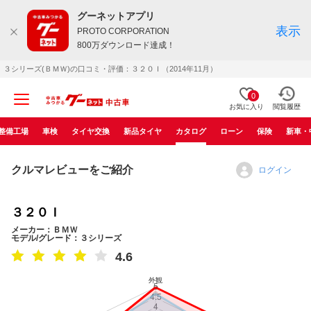
グーネットアプリ
表示
PROTO CORPORATION
800万ダウンロード達成！
３シリーズ(ＢＭＷ)の口コミ・評価：３２０Ｉ（2014年11月）
0
お気に入り
閲覧履歴
整備工場
車検
タイヤ交換
新品タイヤ
カタログ
ローン
保険
新車・
クルマレビューをご紹介
ログイン
３２０Ｉ
メーカー：ＢＭＷ
モデル/グレード：３シリーズ
4.6