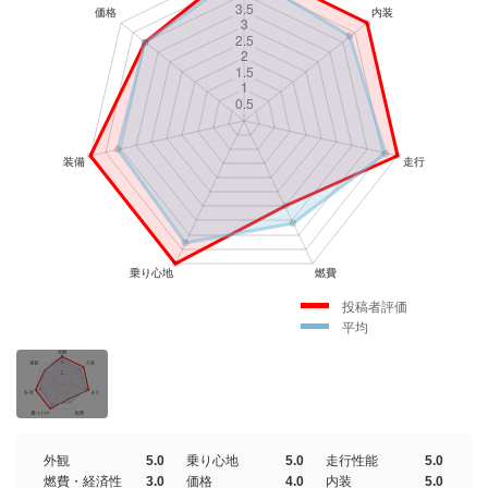
投稿者評価
平均
外観
5.0
乗り心地
5.0
走行性能
5.0
燃費・経済性
3.0
価格
4.0
内装
5.0