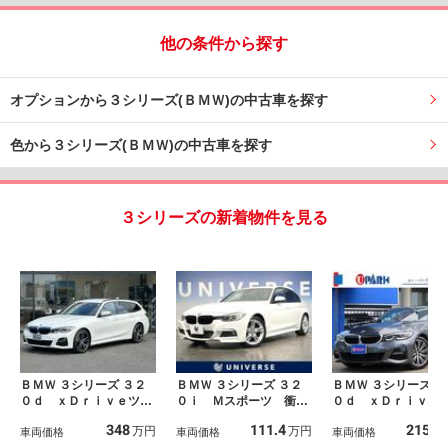
他の条件から探す
オプションから３シリーズ(ＢＭＷ)の中古車を探す
色から３シリーズ(ＢＭＷ)の中古車を探す
３シリーズの新着物件を見る
ＢＭＷ ３シリーズ ３２
ＢＭＷ ３シリーズ ３２
ＢＭＷ ３シリーズ ３
０ｄ ｘＤｒｉｖｅツー
０ｉ Ｍスポーツ 衝突
０ｄ ｘＤｒｉｖｅ
リング Ｍスポーツ 禁
軽減ブレーキ クルーズ
リング Ｍスポーツ
348
111.4
215.9
万円
万円
煙車 全方位カメラ【認
車両価格
コントロール レーンア
車両価格
ライビングアシスト
車両価格