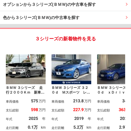
オプションから３シリーズ(ＢＭＷ)の中古車を探す
色から３シリーズ(ＢＭＷ)の中古車を探す
３シリーズの新着物件を見る
ＢＭＷ ３シリーズ 走
ＢＭＷ ３シリーズ ３２
ＢＭＷ ３シリーズ ３
行２０００Ｋｍ 新車保
０ｄ Ｍスポーツ レー
０ｄ ｘＤｒｉｖｅ
証付 サウンドパッケー
ダークルーズコントロー
リング Ｍスポー
575
213.8
348
万円
万円
ジ 地デジ付タッチパネ
車両価格
ル バックカメラ 純正
車両価格
【正規認定中古車】
車両価格
ル式ナビ ハーマンカー
ナビ コンフォートアク
国正規ディーラー保
598
227.9
363.4
万円
万円
支払総額
支払総額
支払総額
ドン・サラウンドサウン
セス 前席シートヒータ
／２年・走行距離無
ドシステム ステアリン
ー 前席パワーシート
限】パーキングアシ
2025
2019
2020
年
年
年式
年式
年式
グヒーター シートヒー
衝突軽減システム レー
プラス トップビュ
ター ＡＣＣ
ンキープアシスト ブラ
メラ ＡＣＣ アッ
0.1万
5.2万
2.9万
km
km
走行距離
走行距離
走行距離
インドスポット ＥＴ
カープレイ 電動ト