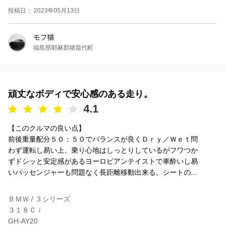
投稿日： 2023年05月13日
モフ猫
福島県耶麻郡猪苗代町
頑丈なボディで安心感のある走り。
4.1
【このクルマの良い点】
前後重量配分５０：５０でバランスが良くＤｒｙ／Ｗｅｔ問
わず運転し易い上、乗り心地はしっとりしているがフワつか
ずドシッと安定感があるヨーロピアンテイストで車酔いし易
いパッセンジャーも問題なく長距離移動出来る。シートの...
ＢＭＷ / ３シリーズ
３１８Ｃｉ
GH-AY20