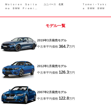
Ｃ ＬＥＤ 禁煙車
ク シートヒーター
Ｍｏｔｏｒｅｎ Ｓａｉｔａ
ユニバース 名東
Ｔｏｍｅｉ－Ｙｏｋｏｈ
後ドライブレコー
ｍａ ＢＭＷ Ｐｒｅｍｉｕ
ａ ＢＭＷ ＢＭＷ Ｐ
禁煙
ｍ Ｓｅｌｅｃｔｉｏｎ 浦
ｍｉｕｍ Ｓｅｌｅｃｔ
和美園
ｎ 町田鶴川
モデル一覧
2019年3月発売モデル
364.7
中古車平均価格
万円
2012年1月発売モデル
126.3
中古車平均価格
万円
2007年2月発売モデル
122.8
中古車平均価格
万円