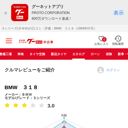
グーネットアプリ
表示
PROTO CORPORATION
800万ダウンロード達成！
３シリーズ(ＢＭＷ)の口コミ・評価：BMW ３１８（1999年07月）
0
お気に入り
閲覧履歴
整備工場
車検
タイヤ交換
新品タイヤ
カタログ
ローン
保険
新車・
クルマレビューをご紹介
ログイン
BMW ３１８
メーカー：ＢＭＷ
モデル/グレード：３シリーズ
3.0