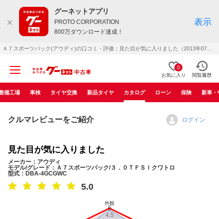
グーネットアプリ
表示
PROTO CORPORATION
800万ダウンロード達成！
Ａ７スポーツバック(アウディ)の口コミ・評価：見た目が気に入りました（2013年07月）
0
お気に入り
閲覧履歴
整備工場
車検
タイヤ交換
新品タイヤ
カタログ
ローン
保険
新車・
クルマレビューをご紹介
ログイン
見た目が気に入りました
メーカー：アウディ
モデル/グレード：Ａ７スポーツバック/３．０ＴＦＳＩクワトロ
型式：DBA-4GCGWC
5.0