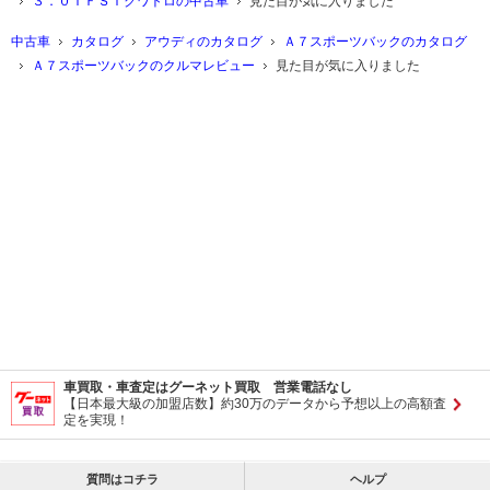
３．０ＴＦＳＩクワトロの中古車
見た目が気に入りました
中古車
カタログ
アウディのカタログ
Ａ７スポーツバックのカタログ
Ａ７スポーツバックのクルマレビュー
見た目が気に入りました
車買取・車査定はグーネット買取 営業電話なし
【日本最大級の加盟店数】約30万のデータから予想以上の高額査
定を実現！
質問はコチラ
ヘルプ