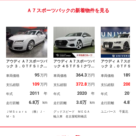
Ａ７スポーツバックの新着物件を見る
アウディ Ａ７スポーツバ
アウディ Ａ７スポーツバ
アウディ Ａ７スポー
ック ３．０ＴＦＳＩクワ
ック ４５ＴＦＳＩクワト
ック ２．０ＴＦＳＩ
トロ 正規ディーラー
ロ スポーツＰＫＧ／パ
トロ マトリクスＬ
95
364.3
189.5
万円
万円
車 衝突軽減ブレーキ
車両価格
ークアシストＰＫＧ／黒
車両価格
ヘッドランプ フロ
車両価格
アクティブクルーズコン
革シート／ＡｐｐｌｅＣ
コンフォートパッケ
109
372.8
208.9
万円
万円
支払総額
支払総額
支払総額
トロール レーンキー
ａｒＰｌａｙ／全周囲カ
ジ パークアシスト
プ 純正１９インチ 黒
メラ／シートヒーター／
ケージ アシスタン
2011
2020
2015
年
年
年式
年式
年式
革シート 純正ＨＤＤナ
電動リアゲート／レーダ
ッケージ ＯＰ２０
ビ地デジＢカメラ ＣＤ
ークルーズ／ブラインド
チグレー塗装アルミ
6.8万
3.0万
4.8万
km
km
走行距離
走行距離
走行距離
録音ＤＶＤ再生ブルート
スポット／ＥＴＣ／パド
ＭＩナビ 地デジ 
ゥース ＥＴＣ ローダ
ルシフト／ドライブレコ
ＳＥサウンド パワ
ＪＭＳｃａｒｓ （株）Ｊ・
グッドスピード ＭＥＧＡ
ユニバース 千葉北
ウン
ーダー
ックドア
Ｍ・Ｓ
輸入車 名古屋昭和橋店