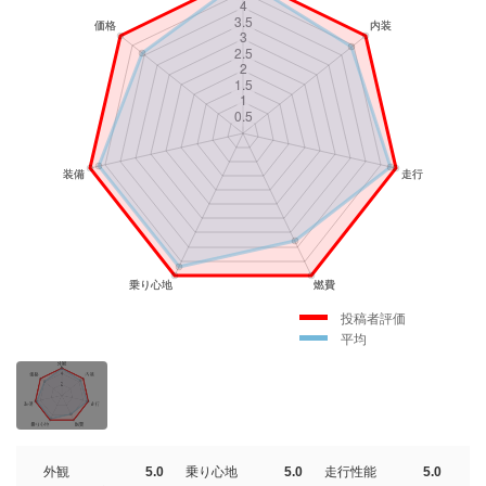
投稿者評価
平均
外観
5.0
乗り心地
5.0
走行性能
5.0