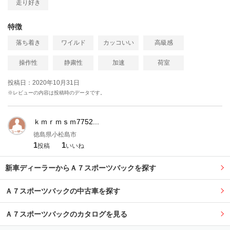
走り好き
特徴
落ち着き
ワイルド
カッコいい
高級感
操作性
静粛性
加速
荷室
投稿日：2020年10月31日
※レビューの内容は投稿時のデータです。
ｋｍｒｍｓｍ7752...
徳島県小松島市
1
1
投稿
いいね
新車ディーラーからＡ７スポーツバックを探す
Ａ７スポーツバックの中古車を探す
Ａ７スポーツバックのカタログを見る