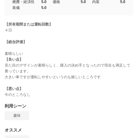
燃費・経済性
5.0
価格
5.0
内装
5.0
装備
5.0
【所有期間または運転回数】
４日
【総合評価】
素晴らしい
【良い点】
見た目のデザインが素晴らしく、購入の決め手となったので現在も満足して
乗っています。
大きい車ですが運転しやすいというのも嬉しいところです
【悪い点】
今のところなし
利用シーン
趣味
オススメ