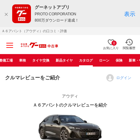
グーネットアプリ
表示
PROTO CORPORATION
800万ダウンロード達成！
Ａ６アバント（アウディ）の口コミ・評価
0
お気に入り
閲覧履歴
整備工場
車検
タイヤ交換
新品タイヤ
カタログ
ローン
保険
新車・
クルマレビューをご紹介
ログイン
アウディ
Ａ６アバントのクルマレビューを紹介