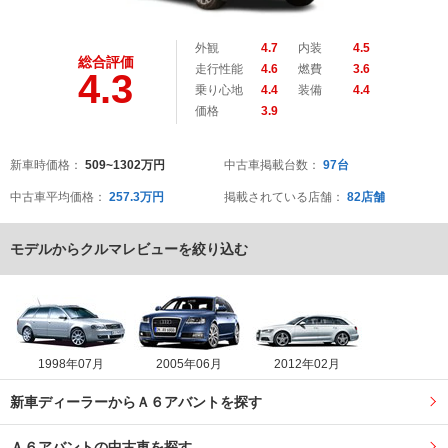
外観
4.7
内装
4.5
総合評価
走行性能
4.6
燃費
3.6
4.3
乗り心地
4.4
装備
4.4
価格
3.9
新車時価格：
509~1302万円
中古車掲載台数：
97台
中古車平均価格：
257.3万円
掲載されている店舗：
82店舗
モデルからクルマレビューを絞り込む
1998年07月
2005年06月
2012年02月
新車ディーラーからＡ６アバントを探す
Ａ６アバントの中古車を探す