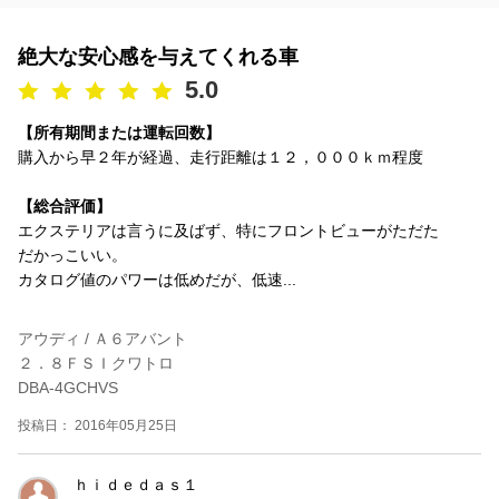
絶大な安心感を与えてくれる車
5.0
【所有期間または運転回数】
購入から早２年が経過、走行距離は１２，０００ｋｍ程度
【総合評価】
エクステリアは言うに及ばず、特にフロントビューがただた
だかっこいい。
カタログ値のパワーは低めだが、低速...
アウディ / Ａ６アバント
２．８ＦＳＩクワトロ
DBA-4GCHVS
投稿日： 2016年05月25日
ｈｉｄｅｄａｓ１