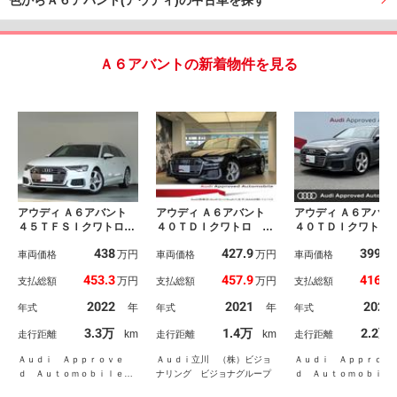
色からＡ６アバント(アウディ)の中古車を探す
Ａ６アバントの新着物件を見る
アウディ Ａ６アバント
アウディ Ａ６アバント
アウディ Ａ６アバン
４５ＴＦＳＩクワトロ
４０ＴＤＩクワトロ ス
４０ＴＤＩクワトロ
スポーツ Ｓ ｌｉｎ
ポーツ ４ゾーンデラッ
ポーツ Ｓラインパ
438
427.9
399.9
万円
万円
ｅ パッケージ テクノ
車両価格
クスオートマチックエア
車両価格
ージ アシスタンス
車両価格
ロジーパッケージ 認定
コンディショナー／Ｂａ
Ｇ ダンピングサス
453.3
457.9
416.2
万円
万円
支払総額
支払総額
支払総額
中古車
ｎｇ ＆ Ｏｌｕｆｓｅ
ライビングＰＫＧ 
ｎ ３Ｄ サウンドシス
Ｃ レーンアシスト
2022
2021
2020
年
年
年式
年式
年式
テム （１６スピーカ
イドアシスト アン
ー）／コントロールコー
ントライト 全周囲
3.3万
1.4万
2.2万
km
km
走行距離
走行距離
走行距離
ド／ドライビングパッケ
ラ オートホールド
ージ／パワークロージン
マホ連携 ＴＶチュ
Ａｕｄｉ Ａｐｐｒｏｖｅ
Ａｕｄｉ立川 （株）ビジョ
Ａｕｄｉ Ａｐｐｒｏｖ
グドア
ー １オーナー
ｄ Ａｕｔｏｍｏｂｉｌｅ
ナリング ビジョナグループ
ｄ Ａｕｔｏｍｏｂｉ
有明 Ａｕｄｉ Ｖｏｌｋｓ
湘南