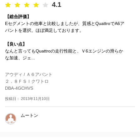
4.1
【総合評価】
Eセグメントの他車と比較しましたが、質感とQuattroでA6ア
バントを選択。ほぼ満足しております。
【良い点】
なんと言ってもQuattroの走行性能と、Ｖ6エンジンの滑らか
な加速、ジェ...
アウディ / Ａ６アバント
２．８ＦＳＩクワトロ
DBA-4GCHVS
投稿日： 2013年11月10日
ムートン