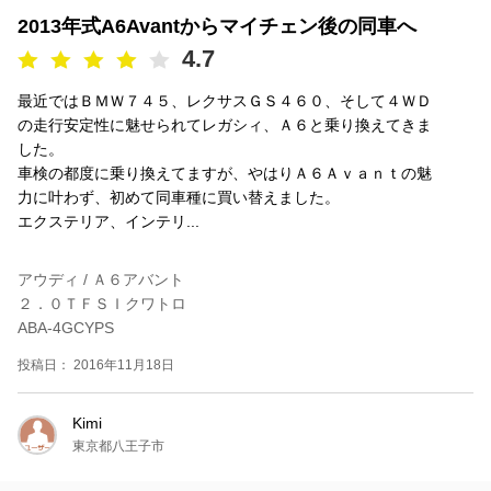
2013年式A6Avantからマイチェン後の同車へ
4.7
最近ではＢＭＷ７４５、レクサスＧＳ４６０、そして４ＷＤ
の走行安定性に魅せられてレガシィ、Ａ６と乗り換えてきま
した。
車検の都度に乗り換えてますが、やはりＡ６Ａｖａｎｔの魅
力に叶わず、初めて同車種に買い替えました。
エクステリア、インテリ...
アウディ / Ａ６アバント
２．０ＴＦＳＩクワトロ
ABA-4GCYPS
投稿日： 2016年11月18日
Kimi
東京都八王子市