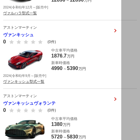
～
万円
2024(令和6)年12月～[販売中]
ヴァルハラ型式一覧
アストンマーティン
ヴァンキッシュ
0
(0件)
中古車平均価格
1876.7
万円
新車時価格
4990
5390
～
万円
2024(令和6)年9月～[販売中]
ヴァンキッシュ型式一覧
アストンマーティン
ヴァンキッシュヴォランテ
0
(0件)
中古車平均価格
1380
万円
新車時価格
5720
5830
～
万円