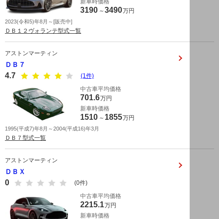
新車時価格
3190
3490
～
万円
2023(令和5)年8月～[販売中]
ＤＢ１２ヴォランテ型式一覧
アストンマーティン
ＤＢ７
4.7
(1件)
中古車平均価格
701.6
万円
新車時価格
1510
1855
～
万円
1995(平成7)年8月～2004(平成16)年3月
ＤＢ７型式一覧
アストンマーティン
ＤＢＸ
0
(0件)
中古車平均価格
2215.1
万円
新車時価格