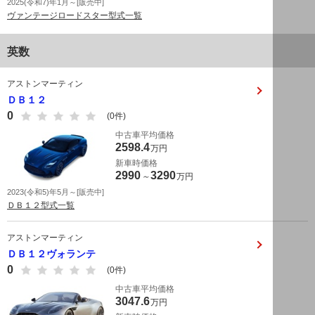
2025(令和7)年1月～[販売中]
ヴァンテージロードスター型式一覧
英数
アストンマーティン
ＤＢ１２
0
(0件)
中古車平均価格
2598.4
万円
新車時価格
2990
3290
～
万円
2023(令和5)年5月～[販売中]
ＤＢ１２型式一覧
アストンマーティン
ＤＢ１２ヴォランテ
0
(0件)
中古車平均価格
3047.6
万円