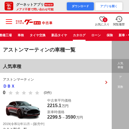
グーネットアプリ
RENEW
ダウンロード
アプリを開く
メアド不要で問い合わせ可能
0
お気に入り
閲覧履歴
整備工場
車検
タイヤ交換
新品タイヤ
カタログ
ローン
保険
新車・
アストンマーティンの車種一覧
人気
人気車種
車種
ア
アストンマーティン
ＤＢＸ
英数
0
(0件)
中古車平均価格
2215.1
万円
新車時価格
2299.5
3590
～
万円
2019(令和1)年11月～[販売中]