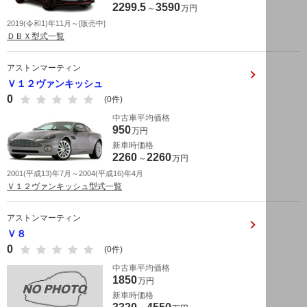
2299.5
3590
～
万円
2019(令和1)年11月～[販売中]
ＤＢＸ型式一覧
アストンマーティン
Ｖ１２ヴァンキッシュ
0
(0件)
中古車平均価格
950
万円
新車時価格
2260
2260
～
万円
2001(平成13)年7月～2004(平成16)年4月
Ｖ１２ヴァンキッシュ型式一覧
アストンマーティン
Ｖ８
0
(0件)
中古車平均価格
1850
万円
新車時価格