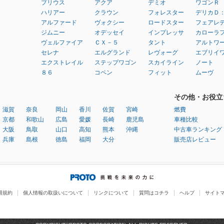
プリウス
アクア
デミオ
ワゴンＲ
ハリアー
クラウン
フォレスター
デリカＤ
アルファード
ヴォクシー
ロードスター
フェアレ
ジムニー
オデッセイ
インプレッサ
カローラ
ヴェルファイア
ＣＸ－５
タント
アルトワ
セレナ
エルグランド
レヴォーグ
エブリイ
エクストレイル
ステップワゴン
スカイライン
ノート
８６
コペン
フィット
ムーヴ
その他・お役立
滋賀
奈良
岡山
香川
佐賀
宮崎
燃費
京都
和歌山
広島
愛媛
長崎
鹿児島
車種比較
大阪
鳥取
山口
高知
熊本
沖縄
中古車ランキング
兵庫
島根
徳島
福岡
大分
販売店レビュー
用規約
個人情報の取扱いについて
リンクについて
質問はコチラ
ヘルプ
サイト