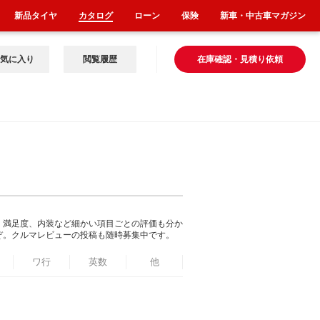
新品タイヤ
カタログ
ローン
保険
新車・中古車マガジン
気に入り
閲覧履歴
在庫確認・見積り依頼
、満足度、内装など細かい項目ごとの評価も分か
ぞ。クルマレビューの投稿も随時募集中です。
ワ行
英数
他