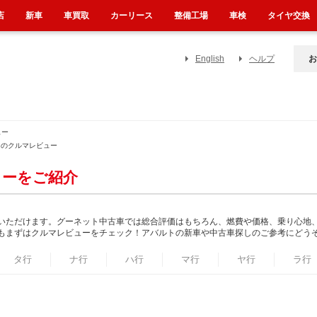
店
新車
車買取
カーリース
整備工場
車検
タイヤ交換
English
ヘルプ
お
ュー
トのクルマレビュー
ューをご紹介
いただけます。グーネット中古車では総合評価はもちろん、燃費や価格、乗り心地
もまずはクルマレビューをチェック！アバルトの新車や中古車探しのご参考にどう
タ行
ナ行
ハ行
マ行
ヤ行
ラ行