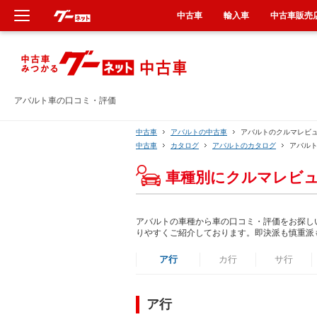
中古車
輸入車
中古車販売
新車
中古車
アバルト車の口コミ・評価
輸入車
中古車
アバルトの中古車
アバルトのクルマレビ
中古車
カタログ
アバルトのカタログ
アバル
クルマ買取
車種別にクルマレビ
カーリース
アバルトの車種から車の口コミ・評価をお探し
りやすくご紹介しております。即決派も慎重派
タイヤ交換
ア行
カ行
サ行
整備工場
ア行
車検