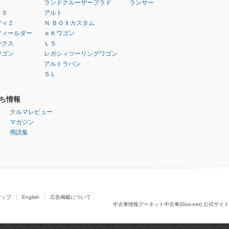
ランドクルーザープラド
ランサー
：５
アルト
ディＺ
Ｎ ＢＯＸカスタム
フィールダー
ｅＫワゴン
ークス
ＬＳ
ワゴン
レガシィツーリングワゴン
アルトラパン
ＳＬ
ち情報
クルマレビュー
マガジン
用語集
マップ
English
広告掲載について
中古車情報グーネット中古車(Goo-net) 公式サイト