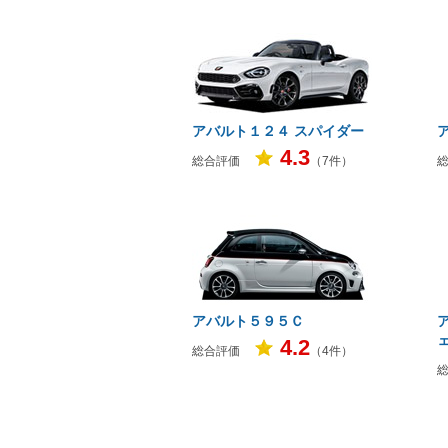
マガジン
車カタログ
アバルト１２４ スパイダー
自動車ローン
4.3
総合評価
（7件）
保険
レビュー
価格相場
アバルト５９５Ｃ
教習所
4.2
総合評価
（4件）
用語集