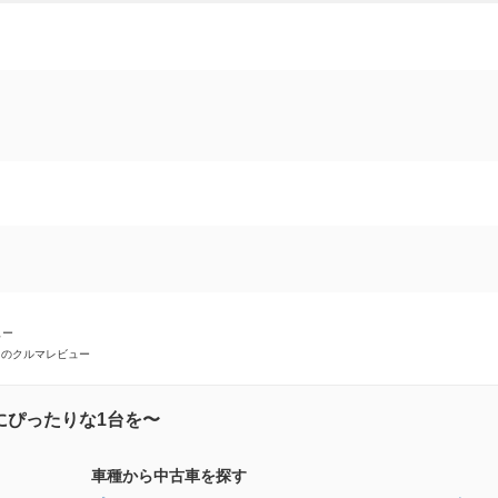
ュー
トのクルマレビュー
にぴったりな1台を〜
車種から中古車を探す