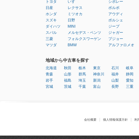
トヨタ
いすゞ
シボレー
日産
レクサス
ボルボ
ホンダ
ミツオカ
アウディ
スズキ
日野
ポルシェ
ダイハツ
MINI
ジープ
スバル
メルセデス・ベンツ
ジャガー
三菱
フォルクスワーゲン
プジョー
マツダ
BMW
アルファロメオ
地域から中古車を探す
北海道
秋田
栃木
東京
石川
岐阜
青森
山形
群馬
神奈川
福井
静岡
岩手
福島
埼玉
新潟
山梨
愛知
宮城
茨城
千葉
富山
長野
三重
会社概要
個人情報保護方針
利