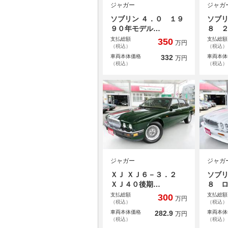
ジャガー
ジャガ
ソブリン ４．０ １９
ソブリ
９０年モデル…
８ 
支払総額
支払総額
350
万円
（税込）
（税込）
車両本体価格
332
車両本体
万円
（税込）
（税込）
ジャガー
ジャガ
ＸＪ ＸＪ６－３．２
ソブリ
ＸＪ４０後期…
８ 
支払総額
支払総額
300
万円
（税込）
（税込）
車両本体価格
282.9
車両本体
万円
（税込）
（税込）