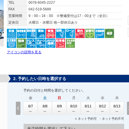
TEL
0078-6045-2227
FAX
042-519-5689
営業時間
9：00～18：00 ※整備受付は17：00まで（全日）
定休日
火曜日・水曜日 他一部休日あり
アイコンの説明を見る
2. 予約したい日時を選択する
予約の日付と時間を選択してください。
金
土
日
月
火
水
木
8/7
8/8
8/9
8/10
8/11
8/12
8/13
○ ネット予約可 - ネット予約不可
来店時間を選択して下さい