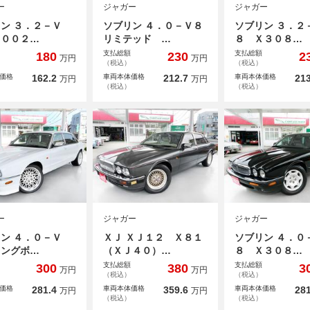
ー
ジャガー
ジャガー
ン ３．２－Ｖ
ソブリン ４．０－Ｖ８
ソブリン ３．２
２００２…
リミテッド …
８ Ｘ３０８…
支払総額
支払総額
180
230
2
万円
万円
（税込）
（税込）
価格
162.2
車両本体価格
212.7
車両本体価格
213
万円
万円
（税込）
（税込）
ー
ジャガー
ジャガー
ン ４．０－Ｖ
ＸＪ ＸＪ１２ Ｘ８１
ソブリン ４．０
ロングボ…
（ＸＪ４０）…
８ Ｘ３０８…
支払総額
支払総額
300
380
3
万円
万円
（税込）
（税込）
価格
281.4
車両本体価格
359.6
車両本体価格
281
万円
万円
（税込）
（税込）