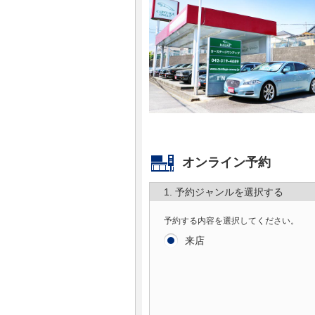
マガジン
車カタログ
自動車ローン
保険
オンライン予約
レビュー
1. 予約ジャンルを選択する
価格相場
予約する内容を選択してください。
教習所
来店
用語集