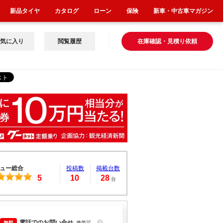
新品タイヤ
カタログ
ローン
保険
新車・中古車マガジン
気に入り
閲覧履歴
在庫確認・見積り依頼
ュー総合
投稿数
掲載台数
5
10
28
台
電話でのお問い合せ
携帯可
？