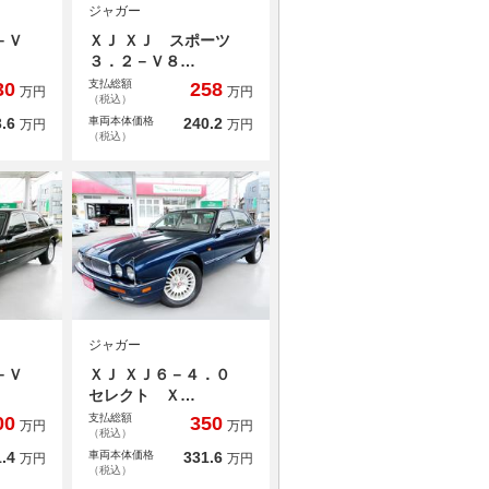
ジャガー
－Ｖ
ＸＪ ＸＪ スポーツ
３．２－Ｖ８…
支払総額
30
258
万円
万円
（税込）
.6
車両本体価格
240.2
万円
万円
（税込）
ジャガー
－Ｖ
ＸＪ ＸＪ６－４．０
セレクト Ｘ…
支払総額
00
350
万円
万円
（税込）
.4
車両本体価格
331.6
万円
万円
（税込）