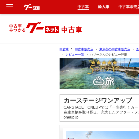
中古車
輸入車
中古車販売
新車
中古車
中古車
中古車販売店
東京都の中古車販売店
レビュー一覧
ハリーさんのレビュー詳細
輸入車
クルマ買取
カーリース
カーステージワンアップ 
タイヤ交換
CARSTAGE ONEUPでは『一歩先行
在庫車輌を取り揃え、充実したアフター・メンテナン
oneup.jp
整備工場
車検