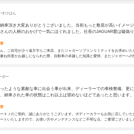
いすけはん
納車頂き大変ありがとうございました。当初もっと敷居が高いイメージ
さんの人柄のおかげで一気にほぐれました。社長のJAGUAR愛は嘘偽
答
ん、ご自宅が少々遠方乍らご来店、またジャガーソブリンリミテッドをお求めいた
兼ね何度かお越しになられた際、自動車の卓越した知識と愛情、またジャガーへの
ーボー
ったような素敵な車に出会う事が出来、ディーラーでの車検整備、更に
、納車された車の状態はこれ以上は望めないほどであったと思います。
答
ーＸＪのご契約、誠にありがとうございます。ボディーカラーもお気に召していた
ートいたしますので、お使い方やメンテナンスなどご不明な点、ご要望ございまし