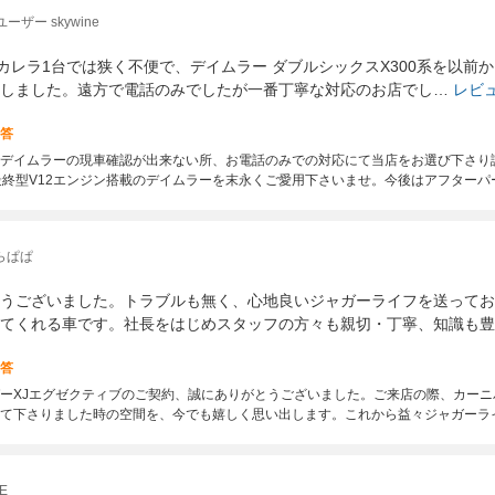
ザー skywine
1カレラ1台では狭く不便で、デイムラー ダブルシックスX300系を以前から
しました。遠方で電話のみでしたが一番丁寧な対応のお店でし…
レビ
答
デイムラーの現車確認が出来ない所、お電話のみでの対応にて当店をお選び下さり
最終型V12エンジン搭載のデイムラーを末永くご愛用下さいませ。今後はアフター
らぱぱ
うございました。トラブルも無く、心地良いジャガーライフを送ってお
てくれる車です。社長をはじめスタッフの方々も親切・丁寧、知識も豊
答
ーXJエグゼクティブのご契約、誠にありがとうございました。ご来店の際、カー
て下さりました時の空間を、今でも嬉しく思い出します。これから益々ジャガーラ
E