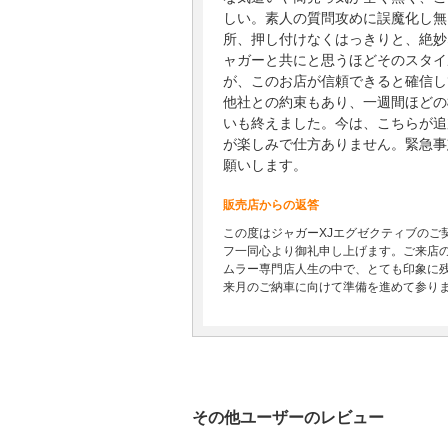
しい。素人の質問攻めに誤魔化し無
所、押し付けなくはっきりと、絶妙
ャガーと共にと思うほどそのスタイ
が、このお店が信頼できると確信し
他社との約束もあり、一週間ほどの
いも終えました。今は、こちらが追
が楽しみで仕方ありません。緊急事
願いします。
販売店からの返答
この度はジャガーXJエグゼクティブの
フ一同心より御礼申し上げます。ご来店
ムラー専門店人生の中で、とても印象に
来月のご納車に向けて準備を進めて参り
その他ユーザーのレビュー