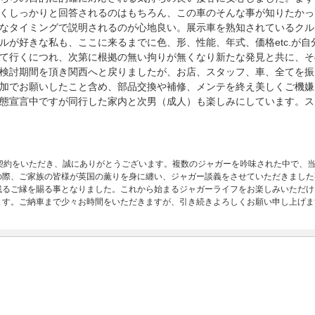
くしっかりと回答されるのはもちろん、この車のそんな事が知りたかっ
なタイミングで説明されるのが心地良い。展示車を熟知されているクル
ルが好きな私も、ここに来るまでに色、形、性能、年式、価格etc.が
て行くにつれ、次第に根拠の無い拘りが無くなり新たな発見と共に、そ
検討期間を頂き関西へと戻りましたが、お店、スタッフ、車、全てを振
加でお願いしたこと含め、部品交換や補修、メンテを終え美しくご機嫌
態宣言中ですが同行した家内と次男（成人）も楽しみにしています。ス
ご契約をいただき、誠にありがとうございます。複数のジャガーを吟味された中で、
の際、ご家族の皆様が英国の薫りを身に纏い、ジャガー談義をさせていただきました
残るご縁を賜る事となりました。これから始まるジャガーライフをお楽しみいただけ
ます。ご納車まで少々お時間をいただきますが、引き続きよろしくお願い申し上げま