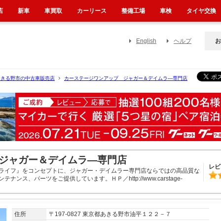
店
新車
車買取
カーリース
整備工場
車検
タイヤ交換
English
ヘルプ
お
あきる野市の中古車販売店
カーステージワンアップ ジャガー＆デイムラ―専門店
ジャガー＆デイムラ―専門店
レビ
くカーライフ』をコンセプトに、ジャガー・デイムラー専門店ならではの高品質な
ス、パーツをご提供しています。ＨＰ／http://www.carstage-
住所
〒197-0827 東京都あきる野市油平１２２－７